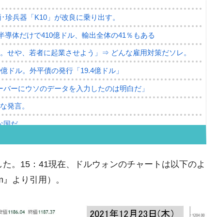
･珍兵器「K10」が改良に乗り出す。
。半導体だけで410億ドル、輸出全体の41％もある
。せや、若者に起業させよう」⇒ どんな雇用対策だソレ。
79億ドル。外平債の発行「19.4億ドル」
ーバーにウソのデータを入力したのは明白だ」
薄な発言。
な国だ。
ます」⇒「金を経由するドル入手」手段ではないのか？
4億ドル」まで拡大 ⇒ 海外資金の動きに強く左右される状態
た。15：41現在、ドルウォンのチャートは以下のよ
ない「50.5％」に上昇
com』より引用）。
れた ⇒ 国家が行った恐るべき株価操作であり、空前の国政