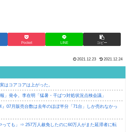
Pocket
LINE
コピー
2021.12.23
2021.12.24
⇒ 実はコアコアは上がった。
警報」発令。李在明「猛暑・干ばつ対処状況点検会議」
』07月販売台数は去年のほぼ半分「71台」しか売れなかっ
っても」⇒ 257万人赦免したのに60万人がまた延滞者に転