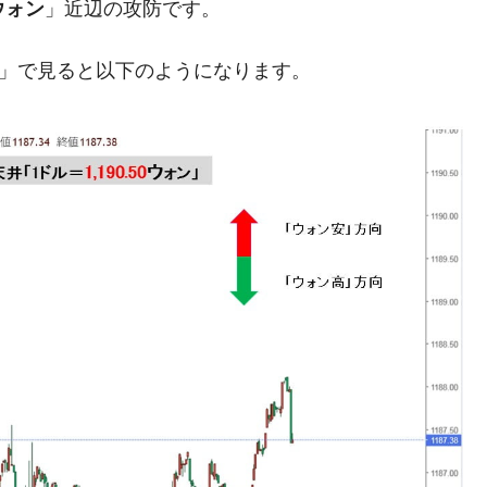
7ウォン
」近辺の攻防です。
兆蒸発。
うキャンペーン」⇒ あの名物教授も登場！
足」で見ると以下のようになります。
さすぎ」では。
む。営業利益80.2％も減少
ットにぶん殴る法案」提出！⇒ クーパン問題は合衆国企業に対
暴落に他人事のような発言。
年2Qの業績「史上最高益」当期純利益は前年同期比13.4倍に。
危機 ⇒ 10.7兆では損が出るからできない。
月29日(水)もサイドカー・サーキットブレイカーの二段コンボ
産業の半分未満しか雇用を生まない
術の塊！