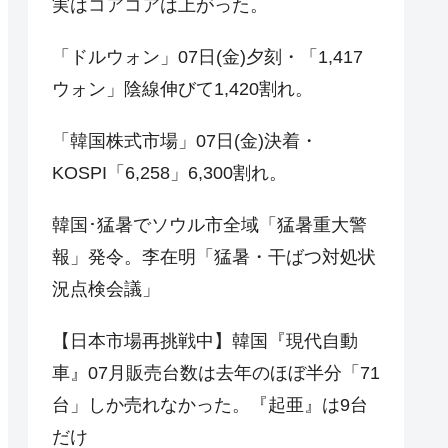
実はコアコアは上がった。
「ドルウォン」07日(金)夕刻・「1,417
ウォン」陰線伸びて1,420割れ。
「韓国株式市場」07日(金)決着・
KOSPI「6,258」6,300割れ。
韓国･猛暑でソウル市全域「猛暑重大警
報」発令。李在明「猛暑・干ばつ対処状
況点検会議」
【日本市場再挑戦中】韓国『現代自動
車』07月販売台数は去年のほぼ半分「71
台」しか売れなかった。『起亜』は9台
だけ