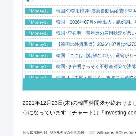
韓国K9専用砲弾･装薬自動供給装甲車両
『Money1』
韓国「2026年07月の輸出入」絶好調
『Money1』
韓国･李在明「青年層の雇用状況が悪い
『Money1』
【韓国の外貨準備】2026年07月は4,2
『Money1』
韓国「ここは北朝鮮なのか。選管がサ
『Money1』
韓国･李在明さっそく不動産対策で浅
『Money1』
韓国は「中国と同じく」投資に不適格
『Money1』
『韓国銀行』が「金の保有量を増やし
『Money1』
韓国･外為取引量「1日当たり1,214.
『Money1』
2021年12月23日(木)の韓国時間
※
が終わりまし
韓国･帰ってきた李在明。李在明を支持し
『Money1』
うになっています（チャートは『Investing.
韓国大統領府ボンクラ政策室長が告発さ
『Money1』
壟断