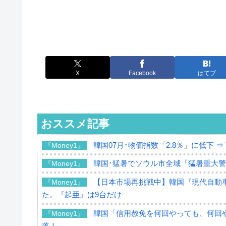
X
Facebook
はてブ
おススメ記事
韓国07月･物価指数「2.8％」に低下 
『Money1』
韓国･猛暑でソウル市全域「猛暑重大
『Money1』
【日本市場再挑戦中】韓国『現代自動車
『Money1』
た。『起亜』は9台だけ
韓国「信用赦免を何回やっても、何回や
『Money1』
落！