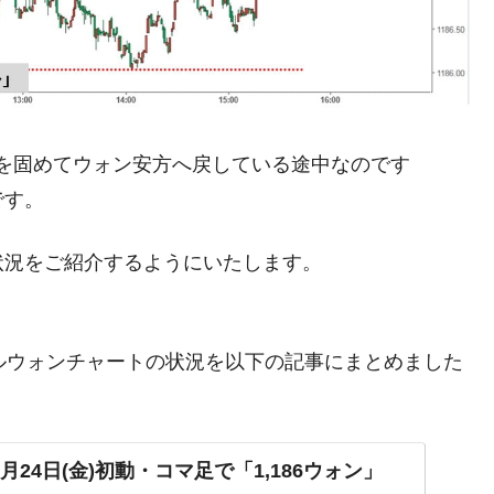
都道府県とは？
がもらえる賞金とは？
を固めてウォン安方へ戻している途中なのです
？
です。
りそうなスーパーリーグとは？
状況をご紹介するようにいたします。
高位だった選手とは？
打っている意外な選手とは？
は？
。ドルウォンチャートの状況を以下の記事にまとめました
。
月24日(金)初動・コマ足で「1,186ウォン」