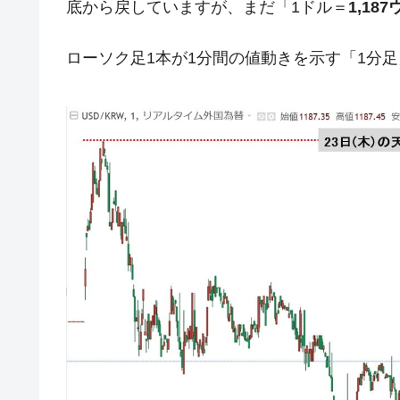
底から戻していますが、まだ「1ドル＝
1,18
韓国『国民年金公団』株価暴落で200
『Money1』
韓国政府「ニセＫ-ブランドを通報しよ
『Money1』
ローソク足1本が1分間の値動きを示す「1分
韓国「橋が落ちました」⇒ 耐久性「な
『Money1』
韓国鉄鋼最大手『POSCO』ズブズブ沈
『Money1』
米国下院「韓国の公務員個人をターゲ
『Money1』
する差別。許してはおかぬ
韓国ボンクラ政策室長･金容範、株価
『Money1』
韓国半導体『SKハイニックス』2026
『Money1』
韓国･加徳島新国際空港「またも暗礁」の
『Money1』
【速報】韓国株式市場の暴落・本日07
『Money1』
発動！
IT産業は人を雇用する効果は低い。全
『Money1』
日本の誇る海洋資源調査船『白嶺』は先進技
Fact1