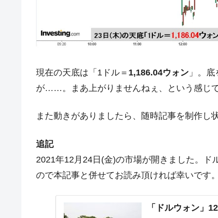
夏の甲子園、優勝校を最も多く輩出している
Fact1
今話題の「楽天ライオンズ」とは？
Fact1
奇跡の毛色「白毛馬」とは？
Fact1
全て勝つといくら？ 競馬GI競走で勝利騎手
Fact1
現在の天底は「1ドル＝
1,186.04ウォン
」。底
平成仮面ライダーの意外すぎるモチーフとは
Fact1
が……。まあ上がりませんねぇ、という感じ
発表から2日で大崩壊、鳴かず飛ばずに終わ
Fact1
また動きがありましたら、随時記事を制作し
日本人マスターズ挑戦の歴史。松山以前に最
Fact1
甲子園通算本塁打、最多の清原に次いで多く
Fact1
追記
セレクトセールの高額取引馬が稼いだ金額と
Fact1
2021年12月24日(金)の市場が開きました
ので本記事と併せてお読み頂ければ幸いです
「ドルウォン」12