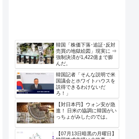
韓国「株価下落･追証･反対
売買の地獄絵図」現実に ⇒
強制決済が1,422億まで膨
んだ。
韓国記者「そんな説明で米
国議会とホワイトハウスを
説得できるわけないだ
ろ！」
【対日本円】ウォン安が急
進！ 日米の協調に韓国がい
っちょがみしたのでは。
【07月13日暗黒の月曜日】