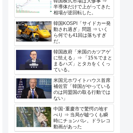
韓国株式市場は大惨事 ⇒
半導体だけで上がってきた
相場が逆回転した。
韓国KOSPI「サイドカー発
動され過ぎ」問題 ⇒ いく
ら何でも41回は落ちすぎ
だ。
韓国政府「米国のカツアゲ
に怯える」⇒ 「15％でまと
まるハズ」とタカをくくっ
ている。
米国元ホワイトハウス首席
補佐官「韓国がやっている
のは同盟国の取る行動では
ない」
中国･重慶市で驚愕の地す
べり ⇒ 当局が嘘つくも瞬
時にチョンバレ。ドラレコ
動画があった