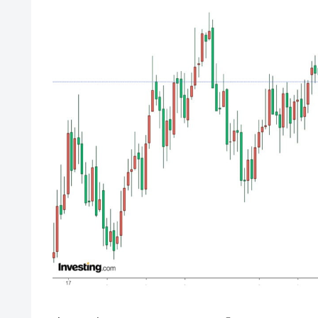
韓国･警察職員が「丸刈りになって抗
『Money1』
中国だけが鉄鋼輸出を異常増加させる 
『Money1』
韓国製造業「半導体絶好調」のウラで他
『Money1』
【米韓激突案件】韓国消費者院が『クーパ
『Money1』
韓国で猛暑。南東部では干ばつ
『Money1』
韓国型イージス搭載の次世代駆逐艦「KD
『Money1』
【対日本円】ウォン安が急進！ 日米
『Money1』
韓国政府『BYD』車への補助金を全廃 
『Money1』
1.9倍！
在韓米国大使スティールが着韓！⇒ 
『Money1』
ドを掲げる「在韓反米勢力」
韓国政府「2035年までに18.4GW規
『Money1』
JPモルガン「韓国レバレッジETFの
『Money1』