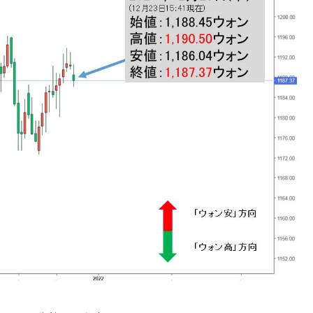
議活動」
⇒ 中国の過剰生産が世界を蝕む。
業種は全般的「不調」⇒ PSIが示す現況は決して良くない。
ン』1人当たり賠償10万ウォンを認定 ⇒ 総額3兆7,000億
DX」1番艦、2032年竣工と公示
の協調に韓国がいっちょがみしたのでは。
⇒ 実は韓国で『BYD』車は売れている。6カ月で対前年同期比
さっそく空港に詰めかけ「出て行け！」「極右勢力」のプラカー
模のAIデータセンター整備」⇒ だから無理だってば。
清算はほぼ終わった」