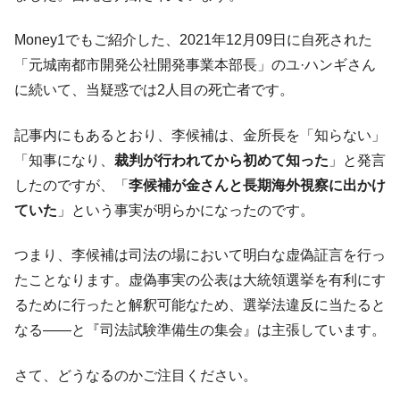
種は全般的「不調」⇒ PSIが示す現況は決して良くない。
【米韓激突案件】韓国消費者院が『クーパ
『Money1』
Money1でもご紹介した、2021年12月09日に自死された
ン』1人当たり賠償10万ウォンを認定 ⇒ 総額3兆7,000億
「元城南都市開発公社開発事業本部長」のユ·ハンギさん
韓国で猛暑。南東部では干ばつ
『Money1』
に続いて、当疑惑では2人目の死亡者です。
韓国型イージス搭載の次世代駆逐艦
『Money1』
「KDDX」1番艦、2032年竣工と公示
記事内にもあるとおり、李候補は、金所長を「知らない」
「知事になり、
裁判が行われてから初めて知った
」と発言
【対日本円】ウォン安が急進！ 日米の協調
『Money1』
に韓国がいっちょがみしたのでは。
したのですが、「
李候補が金さんと長期海外視察に出かけ
ていた
」という事実が明らかになったのです。
韓国政府『BYD』車への補助金を全廃 ⇒ 実
『Money1』
は韓国で『BYD』車は売れている。6カ月で対前年同期比
1.9倍！
つまり、李候補は司法の場において明白な虚偽証言を行っ
たことなります。虚偽事実の公表は大統領選挙を有利にす
在韓米国大使スティールが着韓！⇒ さっそ
『Money1』
く空港に詰めかけ「出て行け！」「極右勢力」のプラカー
るために行ったと解釈可能なため、選挙法違反に当たると
ドを掲げる「在韓反米勢力」
なる――と『司法試験準備生の集会』は主張しています。
韓国政府「2035年までに18.4GW規模のAIデ
『Money1』
ータセンター整備」⇒ だから無理だってば。
さて、どうなるのかご注目ください。