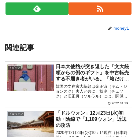
money1
関連記事
日本大使館が突き返した「文大統
トピック
領からの例のギフト」を中古転売
する不届き者がいる。「箱だけ」
販売もアリ
韓国の文在寅大統領は金正淑（キム・ジ
ョンスク）夫人と共に、秋夕（チュソ
ク）と旧正月（ソルラル）には、関係
者、お世話になった人などに毎年ギフト
2022.01.29
を贈っています。↑2022年の旧正月のギ
フトは「京畿道・金浦の伝統酒orハチミ
「ドルウォン」12月23日(水)初
ドルウォン
ツ、全羅南道・光陽の梅...
動・陰線で「1,109ウォン」近辺
の攻防
2020年12月23日(水)10：14現在（日本時