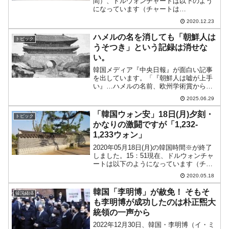
間）、ドルウォンチャートは以下のよう
になっています（チャートは
『Investing.com』より引用：以下同）。
2020.12.23
陰線ですが、ウォン高圧力にはけっこう
抵抗しています。「1ドル＝1,109ウォ
ハメルの名を消しても「朝鮮人は
トピック
ン...
うそつき」という記録は消せな
い。
韓国メディア『中央日報』が面白い記事
を出しています。「『朝鮮人は嘘が上手
い』…ハメルの名前、欧州学術賞から除
外」というタイトルです。以下に同記事
2025.06.29
から一部を引きます。『ハーメル漂流
記』（日本名『朝鮮幽囚記』）に朝鮮人
「韓国ウォン安」18日(月)夕刻・
トピック
に対する否定的な記述を残し...
かなりの激闘ですが「1,232-
1,233ウォン」
2020年05月18日(月)の韓国時間※が終了
しました。15：51現在、ドルウォンチャ
ートは以下のようになっています（チャ
ートは『Investing.com』より引用：以下
2020.05.18
同）。ウォン安でスタートしましたが、
いったんは「1ドル＝1,230ウ...
韓国「李明博」が赦免！ そもそ
韓国経済
も李明博が成功したのは朴正煕大
統領の一声から
2022年12月30日、韓国・李明博（イ・ミ