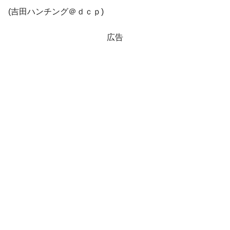
JPモルガン「韓国レバレッジETFの清算は
『Money1』
(吉田ハンチング＠ｄｃｐ)
ほぼ終わった」
韓国『国民年金公団』株価暴落で200兆蒸
『Money1』
広告
発。
韓国政府「ニセＫ-ブランドを通報しようキ
『Money1』
ャンペーン」⇒ あの名物教授も登場！
韓国「橋が落ちました」⇒ 耐久性「なさす
『Money1』
ぎ」では。
韓国鉄鋼最大手『POSCO』ズブズブ沈む。
『Money1』
営業利益80.2％も減少
日本の誇る海洋資源調査船『白嶺』は先進技術の
Fact1
塊！
夏の甲子園、優勝校を最も多く輩出している都道
Fact1
府県とは？
今話題の「楽天ライオンズ」とは？
Fact1
奇跡の毛色「白毛馬」とは？
Fact1