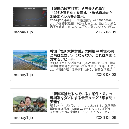
【韓国の経常収支】過去最大の黒字
「497.3億ドル」を達成 ⇒ 株式市場から
316億ドルの資金流出。
2026年08月06日、『韓国銀行』が「2026年06
月」の国際収支統計を公示しました。当月は大きな
黒字を達成しました。以下をご覧ください。↑黄色
の傾向ペンでフォーカスしているのが2026年06月
money1.jp
2026.08.09
の経常収支です。2026年06月貿易収支：4...
韓国「塩田奴隷労働」の問題 ⇒ 韓国の闇･
当局は全然アテにならない。これは米国に
対するアピール
今回は面倒くさい話です。2026年07月30日、韓国
の雇用労働部が興味深いプレスリリースを出しまし
た。↑韓国の塩田は島嶼部に多く、劣悪な環境が一
般に見られることが少ないため、事件の発覚を妨げ
money1.jp
2026.08.08
たといわれます（後述）。これは、いわゆる「塩田
奴隷...
「韓国軍はたるんでいる」案件 × ２。⇒
韓国軍をダメにする最強タッグ「李在明 +
安圭伯」
弱将のもとに強兵なし――といわれます。韓国国防
部のTopは現在、Money1でもしつこくご紹介して
きたボンクラの安圭伯（アン・ギュベク）さんで
す。↑経済的無知蒙昧な李在明（イ・ジェミョン）
money1.jp
2026.08.08
さんと「韓国初の文官上がり」の国防部長官安圭伯
（アン...