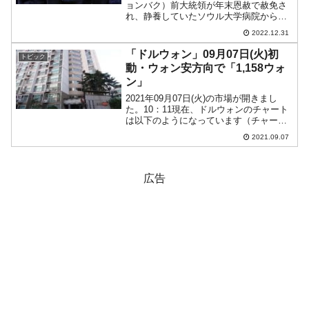
ョンバク）前大統領が年末恩赦で赦免さ
れ、静養していたソウル大学病院から自
宅へと帰還しました。韓国メディア『朝
2022.12.31
鮮日報』によれば、取材陣に対して李明
博（イ・ミョンバク）さんは以下のよう
「ドルウォン」09月07日(火)初
トピック
に語ったとのこと...
動・ウォン安方向で「1,158ウォ
ン」
2021年09月07日(火)の市場が開きまし
た。10：11現在、ドルウォンのチャート
は以下のようになっています（チャート
は『Investing.com』より引用）。ウォン
2021.09.07
安方向に進行していますが、現在のとこ
ろ「1ドル＝1,158ウォン」近辺...
広告