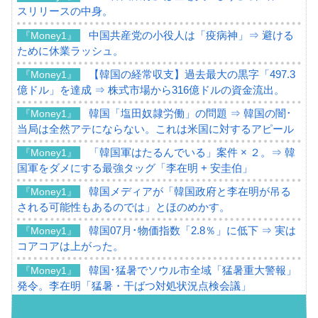
スリリースの中身。
中国共産党の小役人は「疫病神」⇒ 避ける
『Money1』
ために休業ラッシュ。
【韓国の経常収支】過去最大の黒字「497.3
『Money1』
億ドル」を達成 ⇒ 株式市場から316億ドルの資金流出。
韓国「塩田奴隷労働」の問題 ⇒ 韓国の闇･
『Money1』
当局は全然アテにならない。これは米国に対するアピール
「韓国軍はたるんでいる」案件 × ２。⇒ 韓
『Money1』
国軍をダメにする最強タッグ「李在明 + 安圭伯」
韓国メディアが「韓国政府と李在明が吊る
『Money1』
される可能性もあるのでは」とほのめかす。
韓国07月･物価指数「2.8％」に低下 ⇒ 実は
『Money1』
コアコアは上がった。
韓国･猛暑でソウル市全域「猛暑重大警報」
『Money1』
発令。李在明「猛暑・干ばつ対処状況点検会議」
【日本市場再挑戦中】韓国『現代自動車』
『Money1』