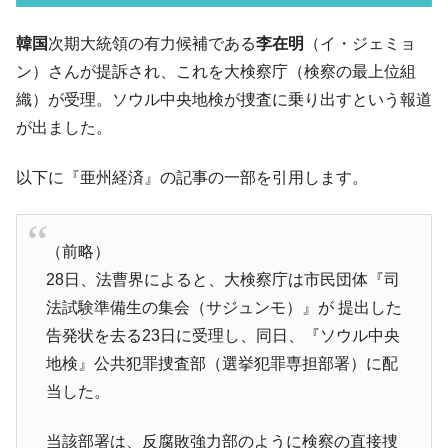
07月販売台数は去年のほぼ半分「71台」しか売れなかっ
た。『起亜』は9台だけ
韓国
次期大統領の有力候補である
李在明
（イ・ジェミョ
韓国「信用赦免を何回やっても、何回やっ
『Money1』
ン）さんが提訴され、これを大検察庁（検察の最上位組
ても」⇒ 257万人赦免したのに60万人がまた延滞者に転
織）が受理。ソウル中央地検が捜査に乗り出すという報道
落！
が出ました。
韓国K9専用砲弾･装薬自動供給装甲車両･珍
『Money1』
兵器「K10」が改良に乗り出す。
以下に『亜州経済』の記事の一部を引用します。
韓国「2026年07月の輸出入」絶好調。半導
『Money1』
体だけで410億ドル、輸出全体の41％もある
（前略）
韓国･李在明「青年層の雇用状況が悪い。せ
『Money1』
や、若者に起業させよう」⇒ どんな雇用対策だソレ。
28日、法曹界によると、大検察庁は市民団体『司
法試験準備生の集会（サジュンモ）』が 提出した
【韓国の外貨準備】2026年07月は4,279億ド
『Money1』
ル。外平債の発行「19.4億ドル」
告発状を去る23日に受理し、同日、『ソウル中央
韓国「ここは北朝鮮なのか。選管がサーバ
地検』公共犯罪捜査部（選挙犯罪専担部署）に配
『Money1』
ーにウソのデータを入力したのは明白だ」
当した。
韓国･李在明さっそく不動産対策で浅薄な発
『Money1』
言。
当該部署は、反腐敗強力部のように検察の直接捜