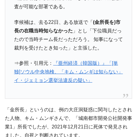
査が可能な部署である。
韓国は「中国と同じく」投資に不適格な国
『Money1』
だ。
李候補は、去る22日、ある放送で「
(金所長を)市
『韓国銀行』が「金の保有量を増やしま
『Money1』
長の在職当時知らなかった
」とし「下位職員だっ
す」⇒「金を経由するドル入手」手段ではないのか？
たので当時チーム長だっただろう。 知事になって
韓国･外為取引量「1日当たり1,214.4億ド
『Money1』
裁判を受けたとき知った」と主張した。
ル」まで拡大 ⇒ 海外資金の動きに強く左右される状態
韓国･帰ってきた李在明。李在明を支持しな
『Money1』
⇒参照・引用元：
『亜州経済（韓国版）』「[単
い「50.5％」に上昇
独]ソウル中央地検、「キム・ムンギは知らない」
韓国大統領府ボンクラ政策室長が告発され
『Money1』
イ・ジェミョン選挙法違反の疑い」
た ⇒ 国家が行った恐るべき株価操作であり、空前の国政壟
断
韓国･警察職員が「丸刈りになって抗議活
『Money1』
動」
「金所長」というのは、例の大庄洞疑惑に関与したとされ
中国だけが鉄鋼輸出を異常増加させる ⇒ 中
『Money1』
た人物、キム・ムンギさんで、「城南都市開発公社開発事
国の過剰生産が世界を蝕む。
業1」所長でしたが、2021年12月21日に死体で発見され
韓国製造業「半導体絶好調」のウラで他業
『Money1』
ました。自死と判断されています。