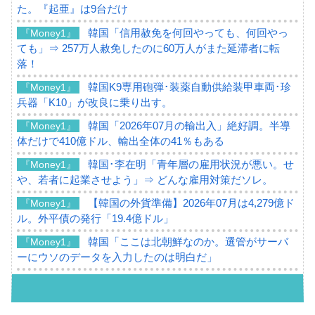
た。『起亜』は9台だけ
韓国「信用赦免を何回やっても、何回やっ
『Money1』
ても」⇒ 257万人赦免したのに60万人がまた延滞者に転
落！
韓国K9専用砲弾･装薬自動供給装甲車両･珍
『Money1』
兵器「K10」が改良に乗り出す。
韓国「2026年07月の輸出入」絶好調。半導
『Money1』
体だけで410億ドル、輸出全体の41％もある
韓国･李在明「青年層の雇用状況が悪い。せ
『Money1』
や、若者に起業させよう」⇒ どんな雇用対策だソレ。
【韓国の外貨準備】2026年07月は4,279億ド
『Money1』
ル。外平債の発行「19.4億ドル」
韓国「ここは北朝鮮なのか。選管がサーバ
『Money1』
ーにウソのデータを入力したのは明白だ」
韓国･李在明さっそく不動産対策で浅薄な発
『Money1』
言。