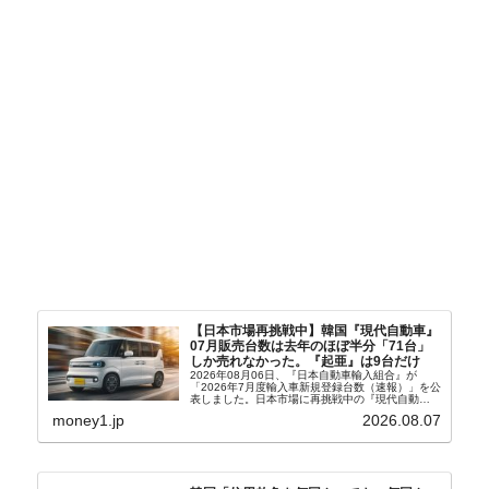
【日本市場再挑戦中】韓国『現代自動車』
07月販売台数は去年のほぼ半分「71台」
しか売れなかった。『起亜』は9台だけ
2026年08月06日、『日本自動車輸入組合』が
「2026年7月度輸入車新規登録台数（速報）」を公
表しました。日本市場に再挑戦中の『現代自動
車』、また日本市場を攻略したい『BYD』の販売
money1.jp
2026.08.07
台数はこの中に捉えられているはずです。先月から
は韓国の...