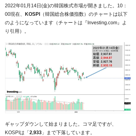
韓国は「中国と同じく」投資に不適格な国
『Money1』
2022年01月14日(金)の韓国株式市場が開きました。10：
だ。
00現在、
KOSPI
（韓国総合株価指数）のチャートは以下
『韓国銀行』が「金の保有量を増やしま
『Money1』
のようになっています（チャートは『Investing.com』よ
す」⇒「金を経由するドル入手」手段ではないのか？
り引用）。
韓国･外為取引量「1日当たり1,214.4億ド
『Money1』
ル」まで拡大 ⇒ 海外資金の動きに強く左右される状態
韓国･帰ってきた李在明。李在明を支持しな
『Money1』
い「50.5％」に上昇
韓国大統領府ボンクラ政策室長が告発され
『Money1』
た ⇒ 国家が行った恐るべき株価操作であり、空前の国政壟
断
韓国･警察職員が「丸刈りになって抗議活
『Money1』
動」
中国だけが鉄鋼輸出を異常増加させる ⇒ 中
『Money1』
国の過剰生産が世界を蝕む。
ギャップダウンして始まりました。コマ足ですが、
韓国製造業「半導体絶好調」のウラで他業
『Money1』
種は全般的「不調」⇒ PSIが示す現況は決して良くない。
KOSPIは「
2,933
」まで下落しています。