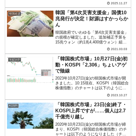
ら戻りました。2025年11月26日、李在明
2025.11.27
（イ・ジェミョン）さんは、李華泳
（イ・ファヨン）前京畿副知事の裁判で
韓国「第4次災害支援金」国債10
韓国経済
検事らが集団退廷した...
兆発行が決定！財源はすかっらか
ん
韓国政府でいわゆる「第4次災害支援金」
の規模が確定しました。追加補正予算を
15兆ウォン（約1兆4,400億ウォン）組ん
で、本予算で確保してあった4兆5,000億
2021.03.03
ウォン（約4,320億円）を合わせて、計19
兆5,000億ウォン（約1兆8,72...
「韓国株式市場」10月27日(金)初
トピック
動・KOSPI「2,306」ちょいアゲ
で陰線
2023年10月27日(金)の韓国株式市場が開
きました。10:15現在、KOSPI（韓国総合
株価指数）のチャートは以下のようにな
っています（チャートは
2023.10.27
『Investing.com』より引用）。前日はド
ーンと落ちましたが、本日はちょいアゲ
「韓国株式市場」23日(金)終了・
KOSPI
で始...
KOSPI上昇ですが……個人は2.7
千億売り越し
2020年10月23日(金)の韓国株式市場が締
まり、KOSPI（韓国総合株価指数）のチ
ャートは以下のようになりました（チャ