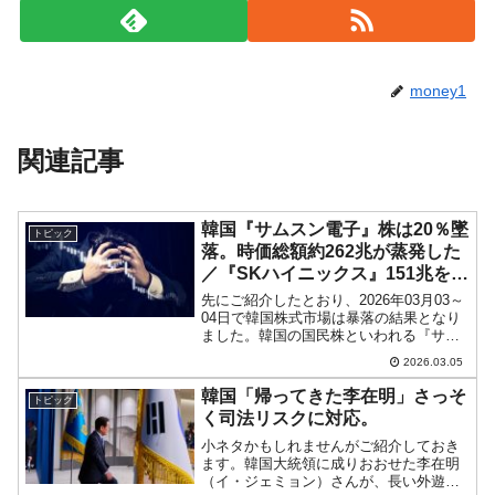
money1
関連記事
韓国『サムスン電子』株は20％墜
トピック
落。時価総額約262兆が蒸発した
／『SKハイニックス』151兆を喪
失
先にご紹介したとおり、2026年03月03～
04日で韓国株式市場は暴落の結果となり
ました。韓国の国民株といわれる『サム
スン電子』の株価も暴落しました。2026
2026.03.05
年03月04日の終値は「17万2,200ウォ
ン」。02月27日(金)の終値が「21...
韓国「帰ってきた李在明」さっそ
トピック
く司法リスクに対応。
小ネタかもしれませんがご紹介しておき
ます。韓国大統領に成りおおせた李在明
（イ・ジェミョン）さんが、長い外遊か