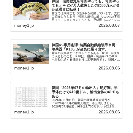
韓国「信用赦免を何回やっても、何回やっ
ても」⇒ 257万人赦免したのに60万人がま
た延滞者に転落！
韓国では政権ごとに徳政令を発動しています。先に
ご紹介したとおり、韓国大統領に成りおおせた李在
明（イ・ジェミョン）さんも、尹錫悦（ユン・ソギ
ョル）前政権が行った――「新出発基金」をバッド
money1.jp
2026.08.07
バンクにして不良債権の買い取りを行い、分割償還
や元利減免...
韓国K9専用砲弾･装薬自動供給装甲車両･
珍兵器「K10」が改良に乗り出す。
韓国の珍兵器といわれることもある「K10」が改良
に入るとのこと。K10は、砲弾・装薬をK9の車内
へ自動供給する機能を持つ装甲車両です。韓国メデ
ィア『Chosun Biz』が報じていますので、同記事
から以下に一部を引きます。2005年に初めて...
money1.jp
2026.08.06
韓国「2026年07月の輸出入」絶好調。半
導体だけで410億ドル、輸出全体の41％も
ある
2026年08月01日、韓国の産業通商資源部が
「2026年07月の輸出入現況」を公表しました。
2026年07月輸出：988億8,700万ドル（62.8％）
輸入：685億6,300万ドル（26.5％）貿易収支：
money1.jp
2026.08.06
303億2,400万ドル2026...