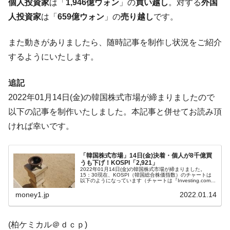
ほぼ終わった」
個人投資家
は「
1,946億ウォン
」の
買い越し
。対する
外国
人投資家
は「
659億ウォン
」の
売り越し
です。
韓国『国民年金公団』株価暴落で200兆蒸
『Money1』
発。
また動きがありましたら、随時記事を制作し状況をご紹介
韓国政府「ニセＫ-ブランドを通報しようキ
『Money1』
するようにいたします。
ャンペーン」⇒ あの名物教授も登場！
韓国「橋が落ちました」⇒ 耐久性「なさす
『Money1』
追記
ぎ」では。
2022年01月14日(金)の韓国株式市場が締まりましたので
韓国鉄鋼最大手『POSCO』ズブズブ沈む。
『Money1』
以下の記事を制作いたしました。本記事と併せてお読み頂
営業利益80.2％も減少
ければ幸いです。
米国下院「韓国の公務員個人をターゲット
『Money1』
にぶん殴る法案」提出！⇒ クーパン問題は合衆国企業に対
する差別。許してはおかぬ
「韓国株式市場」14日(金)決着・個人が8千億買
うも下げ！KOSPI「2,921」
2022年01月14日(金)の韓国株式市場が締まりました。
韓国ボンクラ政策室長･金容範、株価暴落に
『Money1』
15：30現在、KOSPI（韓国総合株価指数）のチャートは
以下のようになっています（チャートは『Investing.com』
他人事のような発言。
より引用）。大きく下げました。KOSPIは「2,921」で...
money1.jp
2022.01.14
韓国半導体『SKハイニックス』2026年2Qの
『Money1』
業績「史上最高益」当期純利益は前年同期比13.4倍に。
(柏ケミカル＠ｄｃｐ)
韓国･加徳島新国際空港「またも暗礁」の危
『Money1』