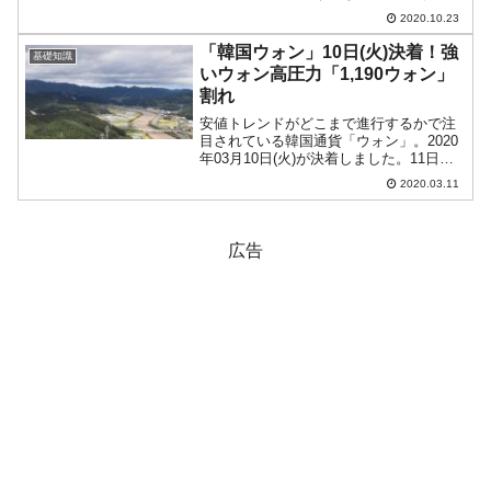
ートは『Investing.com』より引用）。実
2020.10.23
体部分は小さく、下に長いヒゲを持つ陰
線となりました。一応KOSPIは...
「韓国ウォン」10日(火)決着！強
基礎知識
いウォン高圧力「1,190ウォン」
割れ
安値トレンドがどこまで進行するかで注
目されている韓国通貨「ウォン」。2020
年03月10日(火)が決着しました。11日
(水)08：53現在（日本時間）、ドルウォ
2020.03.11
ンチャートは以下のようになっています
（チャートは『Investing.com』よ...
広告