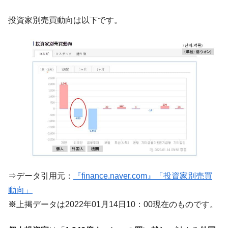
【米韓激突案件】韓国消費者院が『クーパ
『Money1』
投資家別売買動向は以下です。
ン』1人当たり賠償10万ウォンを認定 ⇒ 総額3兆7,000億
韓国で猛暑。南東部では干ばつ
『Money1』
韓国型イージス搭載の次世代駆逐艦
『Money1』
「KDDX」1番艦、2032年竣工と公示
【対日本円】ウォン安が急進！ 日米の協調
『Money1』
に韓国がいっちょがみしたのでは。
韓国政府『BYD』車への補助金を全廃 ⇒ 実
『Money1』
は韓国で『BYD』車は売れている。6カ月で対前年同期比
1.9倍！
在韓米国大使スティールが着韓！⇒ さっそ
『Money1』
く空港に詰めかけ「出て行け！」「極右勢力」のプラカー
ドを掲げる「在韓反米勢力」
⇒データ引用元：
『finance.naver.com』「投資家別売買
動向」
韓国政府「2035年までに18.4GW規模のAIデ
『Money1』
ータセンター整備」⇒ だから無理だってば。
※
上掲データは2022年01月14日10：00現在のものです。
JPモルガン「韓国レバレッジETFの清算は
『Money1』