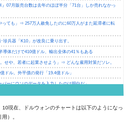
』07月販売台数は去年のほぼ半分「71台」しか売れなかっ
っても」⇒ 257万人赦免したのに60万人がまた延滞者に転
･珍兵器「K10」が改良に乗り出す。
。半導体だけで410億ドル、輸出全体の41％もある
。せや、若者に起業させよう」⇒ どんな雇用対策だソレ。
79億ドル。外平債の発行「19.4億ドル」
ーバーにウソのデータを入力したのは明白だ」
薄な発言。
な国だ。
。10：10現在、ドルウォンのチャートは以下のようになっ
ます」⇒「金を経由するドル入手」手段ではないのか？
り引用）。
4億ドル」まで拡大 ⇒ 海外資金の動きに強く左右される状態