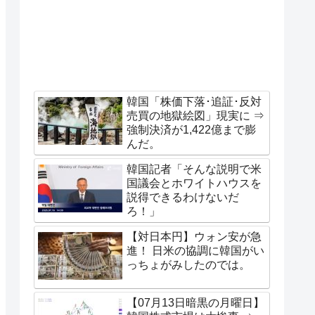
韓国「株価下落･追証･反対
売買の地獄絵図」現実に ⇒
強制決済が1,422億まで膨
んだ。
韓国記者「そんな説明で米
国議会とホワイトハウスを
説得できるわけないだ
ろ！」
【対日本円】ウォン安が急
進！ 日米の協調に韓国がい
っちょがみしたのでは。
【07月13日暗黒の月曜日】