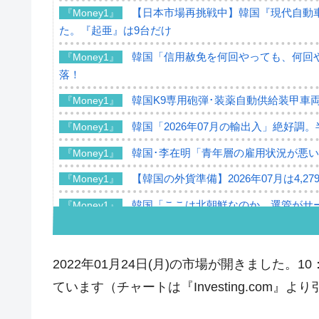
【日本市場再挑戦中】韓国『現代自動車
『Money1』
た。『起亜』は9台だけ
韓国「信用赦免を何回やっても、何回や
『Money1』
落！
韓国K9専用砲弾･装薬自動供給装甲車両
『Money1』
韓国「2026年07月の輸出入」絶好調
『Money1』
韓国･李在明「青年層の雇用状況が悪い
『Money1』
【韓国の外貨準備】2026年07月は4,2
『Money1』
韓国「ここは北朝鮮なのか。選管がサ
『Money1』
韓国･李在明さっそく不動産対策で浅
『Money1』
韓国は「中国と同じく」投資に不適格
『Money1』
2022年01月24日(月)の市場が開きました
『韓国銀行』が「金の保有量を増やし
『Money1』
ています（チャートは『Investing.com』よ
韓国･外為取引量「1日当たり1,214.
『Money1』