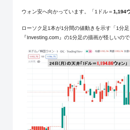
ドを掲げる「在韓反米勢力」
ウォン安へ向かっています。「1ドル＝
1,19
韓国政府「2035年までに18.4GW規
『Money1』
JPモルガン「韓国レバレッジETFの
『Money1』
ローソク足1本が1分間の値動きを示す「1分
韓国『国民年金公団』株価暴落で200
『Money1』
『Investing.com』の1分足の描画が怪しいので
韓国政府「ニセＫ-ブランドを通報しよ
『Money1』
韓国「橋が落ちました」⇒ 耐久性「な
『Money1』
韓国鉄鋼最大手『POSCO』ズブズブ沈
『Money1』
米国下院「韓国の公務員個人をターゲ
『Money1』
する差別。許してはおかぬ
韓国ボンクラ政策室長･金容範、株価
『Money1』
韓国半導体『SKハイニックス』2026
『Money1』
韓国･加徳島新国際空港「またも暗礁」の
『Money1』
日本の誇る海洋資源調査船『白嶺』は先進技
Fact1