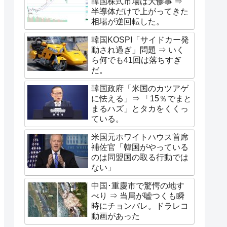
韓国株式市場は大惨事 ⇒
半導体だけで上がってきた
相場が逆回転した。
韓国KOSPI「サイドカー発
動され過ぎ」問題 ⇒ いく
ら何でも41回は落ちすぎ
だ。
韓国政府「米国のカツアゲ
に怯える」⇒ 「15％でまと
まるハズ」とタカをくくっ
ている。
米国元ホワイトハウス首席
補佐官「韓国がやっている
のは同盟国の取る行動では
ない」
中国･重慶市で驚愕の地す
べり ⇒ 当局が嘘つくも瞬
時にチョンバレ。ドラレコ
動画があった