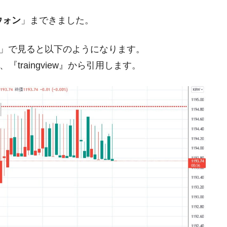
4ウォン
」まできました。
模のAIデータセンター整備」⇒ だから無理だってば。
清算はほぼ終わった」
足」で見ると以下のようになります。
兆蒸発。
、『traingview』から引用します。
うキャンペーン」⇒ あの名物教授も登場！
さすぎ」では。
む。営業利益80.2％も減少
ットにぶん殴る法案」提出！⇒ クーパン問題は合衆国企業に対
暴落に他人事のような発言。
年2Qの業績「史上最高益」当期純利益は前年同期比13.4倍に。
危機 ⇒ 10.7兆では損が出るからできない。
術の塊！