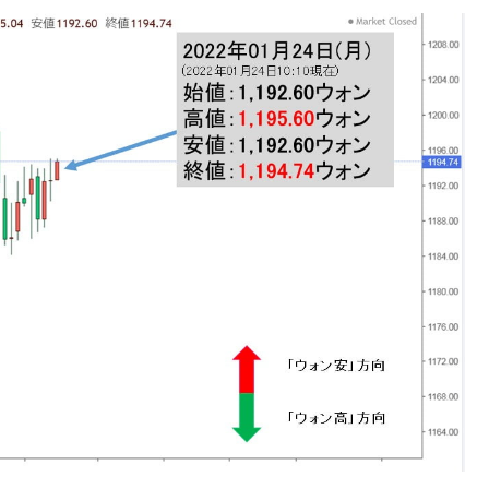
ない「50.5％」に上昇
れた ⇒ 国家が行った恐るべき株価操作であり、空前の国政
議活動」
⇒ 中国の過剰生産が世界を蝕む。
業種は全般的「不調」⇒ PSIが示す現況は決して良くない。
ン』1人当たり賠償10万ウォンを認定 ⇒ 総額3兆7,000億
DX」1番艦、2032年竣工と公示
の協調に韓国がいっちょがみしたのでは。
⇒ 実は韓国で『BYD』車は売れている。6カ月で対前年同期比
さっそく空港に詰めかけ「出て行け！」「極右勢力」のプラカー