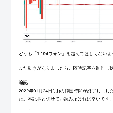
夏の甲子園、優勝校を最も多く輩出している
Fact1
今話題の「楽天ライオンズ」とは？
Fact1
奇跡の毛色「白毛馬」とは？
Fact1
全て勝つといくら？ 競馬GI競走で勝利騎手
Fact1
平成仮面ライダーの意外すぎるモチーフとは
Fact1
どうも「
1,194ウォン
」を超えてほしくないよ
発表から2日で大崩壊、鳴かず飛ばずに終わ
Fact1
日本人マスターズ挑戦の歴史。松山以前に最
Fact1
また動きがありましたら、随時記事を制作し
甲子園通算本塁打、最多の清原に次いで多く
Fact1
セレクトセールの高額取引馬が稼いだ金額と
Fact1
追記
2022年01月24日(月)の韓国時間が終了し
た。本記事と併せてお読み頂ければ幸いです