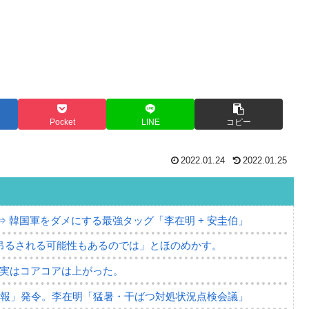
Pocket
LINE
コピー
2022.01.24
2022.01.25
⇒ 韓国軍をダメにする最強タッグ「李在明 + 安圭伯」
吊るされる可能性もあるのでは」とほのめかす。
⇒ 実はコアコアは上がった。
警報」発令。李在明「猛暑・干ばつ対処状況点検会議」