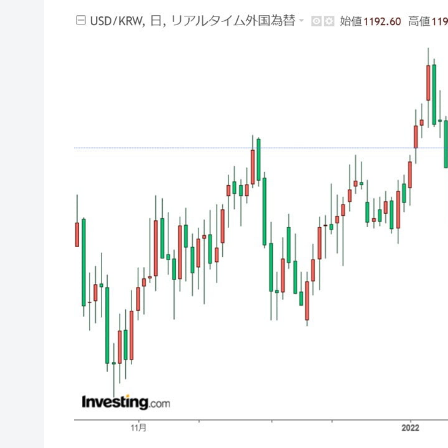
韓国･帰ってきた李在明。李在明を支持し
『Money1』
韓国大統領府ボンクラ政策室長が告発さ
『Money1』
壟断
韓国･警察職員が「丸刈りになって抗
『Money1』
中国だけが鉄鋼輸出を異常増加させる 
『Money1』
韓国製造業「半導体絶好調」のウラで他
『Money1』
【米韓激突案件】韓国消費者院が『クーパ
『Money1』
韓国で猛暑。南東部では干ばつ
『Money1』
韓国型イージス搭載の次世代駆逐艦「KD
『Money1』
【対日本円】ウォン安が急進！ 日米
『Money1』
韓国政府『BYD』車への補助金を全廃 
『Money1』
1.9倍！
在韓米国大使スティールが着韓！⇒ 
『Money1』