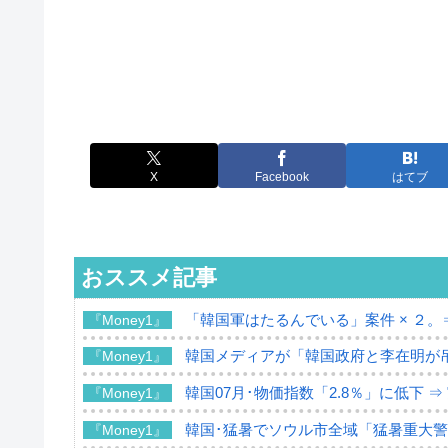
X
Facebook
はてブ
おススメ記事
「韓国軍はたるんでいる」案件 × ２。
『Money1』
韓国メディアが「韓国政府と李在明が
『Money1』
韓国07月･物価指数「2.8％」に低下 
『Money1』
韓国･猛暑でソウル市全域「猛暑重大
『Money1』