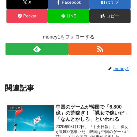
全て勝つといくら？ 競馬GI競走で勝利騎手がもら
Fact1
X
Facebook
はてブ
える賞金とは？
Pocket
LINE
コピー
平成仮面ライダーの意外すぎるモチーフとは？
Fact1
発表から2日で大崩壊、鳴かず飛ばずに終わりそう
Fact1
なスーパーリーグとは？
money1をフォローする
日本人マスターズ挑戦の歴史。松山以前に最高位
Fact1
だった選手とは？
甲子園通算本塁打、最多の清原に次いで多く打っ
Fact1
ている意外な選手とは？
money1
セレクトセールの高額取引馬が稼いだ金額とは？
Fact1
関連記事
中国のゲームが韓国で「6,800
トピック
億」の荒稼ぎ！「裸女で稼いだ」
「なんとかしろ」といわれる
2020年05月12日、『中央日報』に「裸女
が6,800億稼いだ…韓国は中国のゲームに
甘い」という面白い記事が出ました。中