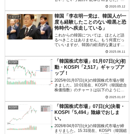
国産のゲームが韓国の人をターゲットに
2020.05.12
荒稼ぎをしており、しかもその稼ぎ方が
扇情的な格好をした女性を（言葉は悪い
韓国「李在明一党は、韓国人が一
トピック
ですが）エ...
度も経験したことのない暗黒と恐
怖時代へ疾走している」
これからの韓国については、ほとんど語
るべきことはありません。もう何度だっ
ていいますが、韓国の経済的な夏はすで
に終わっているのです。また「（明確に
2025.06.11
自由民主主義陣営国側に立つ韓国は）お
しまい」であることが確定し、急転落し
「韓国株式市場」01月07日(火)初
KOSPI
ている途中だからです。お...
動・KOSPI「2,517」ギャップア
ップ！
2025年01月07日(火)の韓国株式市場が開
きました。10:01現在、KOSPI（韓国総合
株価指数）のチャートは以下のようにな
っています（チャートは
2025.01.07
『Investing.com』より引用）。ギャップ
アップして、2,500を回復しました。K...
「韓国株式市場」07日(火)決着・
KOSPI
KOSPI「5,494」陰線でおしま
い。
2026年04月07日(火)の韓国株式市場が締
まりました。15:31現在、KOSPI（韓国総