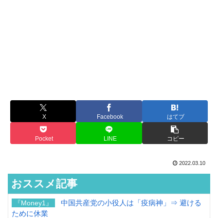
X
Facebook
はてブ
Pocket
LINE
コピー
2022.03.10
おススメ記事
中国共産党の小役人は「疫病神」⇒ 避ける
『Money1』
ために休業