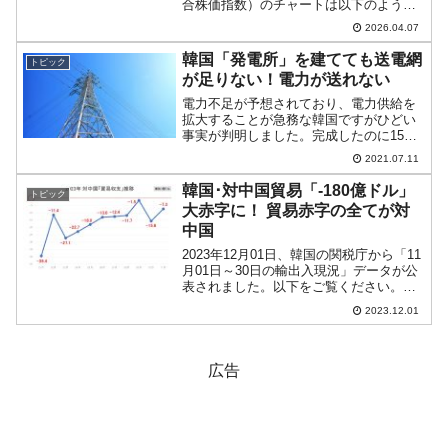
合株価指数）のチャートは以下のように
なっています（チャートは
2026.04.07
『Investing.com』より引用）。陰線で終
わりました。一応前日終値よりは上なの
韓国「発電所」を建てても送電網
トピック
で...
が足りない！電力が送れない
電力不足が予想されており、電力供給を
拡大することが急務な韓国ですがひどい
事実が判明しました。完成したのに15カ
月も放置されていたハヌル原子力発電所
2021.07.11
「新1号機」に条件付きながら稼働許可が
出ましたし※、太陽光・風力発電施設を
韓国･対中国貿易「-180億ドル」
トピック
拡充しているにもかか...
大赤字に！ 貿易赤字の全てが対
中国
2023年12月01日、韓国の関税庁から「11
月01日～30日の輸出入現況」データが公
表されました。以下をご覧ください。
2023年11月輸出：557億9,900万ドル
2023.12.01
（7.8％）輸入：520億ドル（-11.6％）貿
易収支（輸出 - 輸入）：...
広告