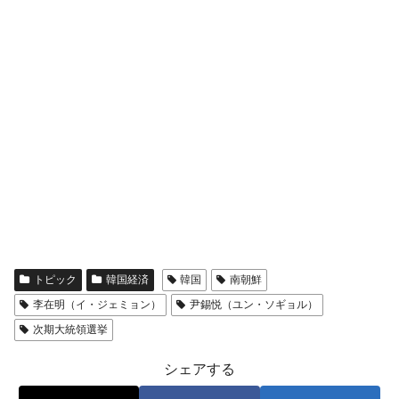
韓国政府「ニセＫ-ブランドを通報しようキ
『Money1』
ャンペーン」⇒ あの名物教授も登場！
韓国「橋が落ちました」⇒ 耐久性「なさす
『Money1』
ぎ」では。
韓国鉄鋼最大手『POSCO』ズブズブ沈む。
『Money1』
営業利益80.2％も減少
米国下院「韓国の公務員個人をターゲット
『Money1』
にぶん殴る法案」提出！⇒ クーパン問題は合衆国企業に対
する差別。許してはおかぬ
日本の誇る海洋資源調査船『白嶺』は先進技術の
Fact1
塊！
トピック
韓国経済
韓国
南朝鮮
夏の甲子園、優勝校を最も多く輩出している都道
Fact1
李在明（イ・ジェミョン）
尹錫悦（ユン・ソギョル）
府県とは？
次期大統領選挙
今話題の「楽天ライオンズ」とは？
Fact1
シェアする
奇跡の毛色「白毛馬」とは？
Fact1