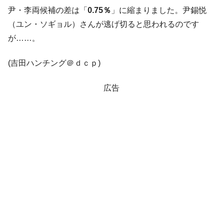
『Money1』
尹・李両候補の差は「
0.75％
」に縮まりました。尹錫悦
す」⇒「金を経由するドル入手」手段ではないのか？
（ユン・ソギョル）さんが逃げ切ると思われるのです
韓国･外為取引量「1日当たり1,214.4億ド
『Money1』
が……。
ル」まで拡大 ⇒ 海外資金の動きに強く左右される状態
韓国･帰ってきた李在明。李在明を支持しな
『Money1』
(吉田ハンチング＠ｄｃｐ)
い「50.5％」に上昇
韓国大統領府ボンクラ政策室長が告発され
『Money1』
広告
た ⇒ 国家が行った恐るべき株価操作であり、空前の国政壟
断
韓国･警察職員が「丸刈りになって抗議活
『Money1』
動」
中国だけが鉄鋼輸出を異常増加させる ⇒ 中
『Money1』
国の過剰生産が世界を蝕む。
韓国製造業「半導体絶好調」のウラで他業
『Money1』
種は全般的「不調」⇒ PSIが示す現況は決して良くない。
【米韓激突案件】韓国消費者院が『クーパ
『Money1』
ン』1人当たり賠償10万ウォンを認定 ⇒ 総額3兆7,000億