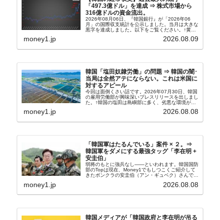
「497.3億ドル」を達成 ⇒ 株式市場から
316億ドルの資金流出。
2026年08月06日、『韓国銀行』が「2026年06
月」の国際収支統計を公示しました。当月は大きな
黒字を達成しました。以下をご覧ください。↑黄色
の傾向ペンでフォーカスしているのが2026年06月
money1.jp
2026.08.09
の経常収支です。2026年06月貿易収支：4...
韓国「塩田奴隷労働」の問題 ⇒ 韓国の闇･
当局は全然アテにならない。これは米国に
対するアピール
今回は面倒くさい話です。2026年07月30日、韓国
の雇用労働部が興味深いプレスリリースを出しまし
た。↑韓国の塩田は島嶼部に多く、劣悪な環境が一
般に見られることが少ないため、事件の発覚を妨げ
money1.jp
2026.08.08
たといわれます（後述）。これは、いわゆる「塩田
奴隷...
「韓国軍はたるんでいる」案件 × ２。⇒
韓国軍をダメにする最強タッグ「李在明 +
安圭伯」
弱将のもとに強兵なし――といわれます。韓国国防
部のTopは現在、Money1でもしつこくご紹介して
きたボンクラの安圭伯（アン・ギュベク）さんで
す。↑経済的無知蒙昧な李在明（イ・ジェミョン）
money1.jp
2026.08.08
さんと「韓国初の文官上がり」の国防部長官安圭伯
（アン...
韓国メディアが「韓国政府と李在明が吊る