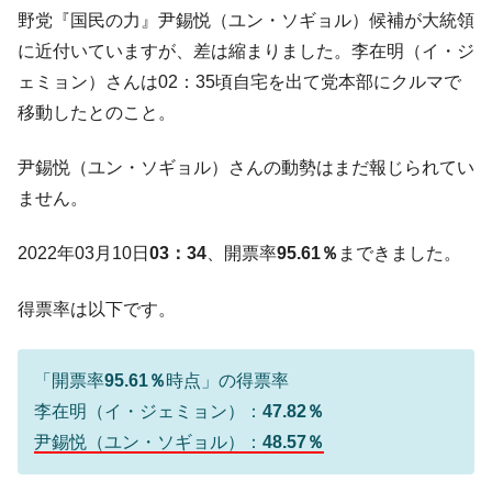
ても」⇒ 257万人赦免したのに60万人がまた延滞者に転
野党『国民の力』尹錫悦（ユン・ソギョル）候補が大統領
落！
に近付いていますが、差は縮まりました。李在明（イ・ジ
韓国K9専用砲弾･装薬自動供給装甲車両･珍
『Money1』
ェミョン）さんは02：35頃自宅を出て党本部にクルマで
兵器「K10」が改良に乗り出す。
移動したとのこと。
韓国「2026年07月の輸出入」絶好調。半導
『Money1』
体だけで410億ドル、輸出全体の41％もある
尹錫悦（ユン・ソギョル）さんの動勢はまだ報じられてい
韓国･李在明「青年層の雇用状況が悪い。せ
『Money1』
ません。
や、若者に起業させよう」⇒ どんな雇用対策だソレ。
【韓国の外貨準備】2026年07月は4,279億ド
『Money1』
2022年03月10日
03：34
、開票率
95.61％
まできました。
ル。外平債の発行「19.4億ドル」
得票率は以下です。
韓国「ここは北朝鮮なのか。選管がサーバ
『Money1』
ーにウソのデータを入力したのは明白だ」
韓国･李在明さっそく不動産対策で浅薄な発
『Money1』
「開票率
95.61％
時点」の得票率
言。
李在明（イ・ジェミョン）：
47.82％
韓国は「中国と同じく」投資に不適格な国
『Money1』
尹錫悦（ユン・ソギョル）：
48.57％
だ。
『韓国銀行』が「金の保有量を増やしま