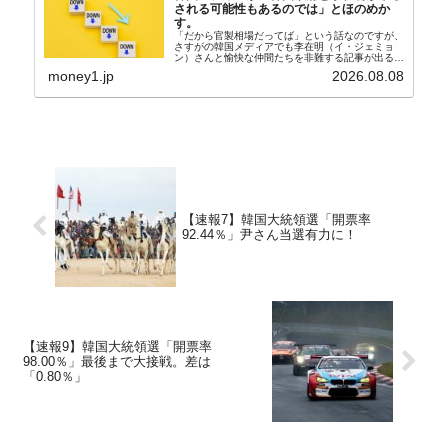
される可能性もあるのでは」とほのめか
す。
「だから官製相場だってば」という話なのですが、
さすがの韓国メディアでも李在明（イ・ジェミョ
ン）さんと愉快な仲間たちを非難する記事が出るよ
うになっています。もちろん株価の暴落についてで
money1.jp
2026.08.08
『朝鮮日報』に面白い記事が出ています。「東西南
北」というコ...
【速報7】韓国大統領選「開票率
92.44％」尹さん当選有力に！
【速報9】韓国大統領選「開票率
98.00％」最後まで大接戦。差は
「0.80％」