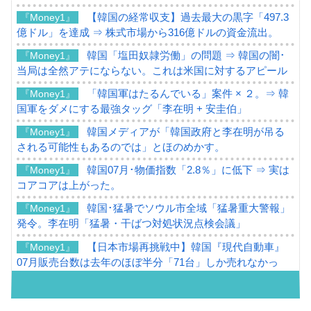
【韓国の経常収支】過去最大の黒字「497.3
『Money1』
億ドル」を達成 ⇒ 株式市場から316億ドルの資金流出。
韓国「塩田奴隷労働」の問題 ⇒ 韓国の闇･
『Money1』
当局は全然アテにならない。これは米国に対するアピール
「韓国軍はたるんでいる」案件 × ２。⇒ 韓
『Money1』
国軍をダメにする最強タッグ「李在明 + 安圭伯」
韓国メディアが「韓国政府と李在明が吊る
『Money1』
される可能性もあるのでは」とほのめかす。
韓国07月･物価指数「2.8％」に低下 ⇒ 実は
『Money1』
コアコアは上がった。
韓国･猛暑でソウル市全域「猛暑重大警報」
『Money1』
発令。李在明「猛暑・干ばつ対処状況点検会議」
【日本市場再挑戦中】韓国『現代自動車』
『Money1』
07月販売台数は去年のほぼ半分「71台」しか売れなかっ
た。『起亜』は9台だけ
韓国「信用赦免を何回やっても、何回やっ
『Money1』