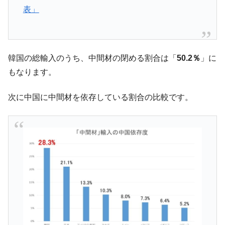
ほぼ終わった」
表」
韓国『国民年金公団』株価暴落で200兆蒸
『Money1』
発。
韓国政府「ニセＫ-ブランドを通報しようキ
『Money1』
ャンペーン」⇒ あの名物教授も登場！
韓国の総輸入のうち、中間材の閉める割合は「
50.2％
」に
もなります。
韓国「橋が落ちました」⇒ 耐久性「なさす
『Money1』
ぎ」では。
次に中国に中間材を依存している割合の比較です。
韓国鉄鋼最大手『POSCO』ズブズブ沈む。
『Money1』
営業利益80.2％も減少
米国下院「韓国の公務員個人をターゲット
『Money1』
にぶん殴る法案」提出！⇒ クーパン問題は合衆国企業に対
する差別。許してはおかぬ
韓国ボンクラ政策室長･金容範、株価暴落に
『Money1』
他人事のような発言。
韓国半導体『SKハイニックス』2026年2Qの
『Money1』
業績「史上最高益」当期純利益は前年同期比13.4倍に。
韓国･加徳島新国際空港「またも暗礁」の危
『Money1』