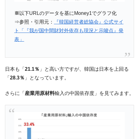
機 ⇒ 10.7兆では損が出るからできない。
※
以下URLのデータを基にMoney1でグラフ化
【速報】韓国株式市場の暴落・本日07月29
『Money1』
⇒参照・引用元：
『韓国経営者総協会』公式サイ
日(水)もサイドカー・サーキットブレイカーの二段コンボ
発動！
ト「『我が国中間財対外依存も現況と示唆点』発
表」
IT産業は人を雇用する効果は低い。全産業の
『Money1』
半分未満しか雇用を生まない
韓国「株式市場が賭博場のように変質した
『Money1』
のは政界の責任だ」
日本も「
21.1％
」と高い方ですが、韓国は日本を上回る
韓国「2026年1Q 資金循環統計」面白い結果
『Money1』
「
28.3％
」となっています。
に。
日本の誇る海洋資源調査船『白嶺』は先進技術の
Fact1
さらに「
産業用原材料
輸入の中国依存度」を見てみます。
塊！
夏の甲子園、優勝校を最も多く輩出している都道
Fact1
府県とは？
今話題の「楽天ライオンズ」とは？
Fact1
奇跡の毛色「白毛馬」とは？
Fact1