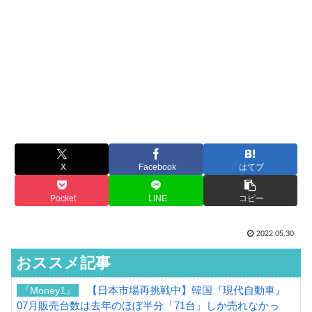
X
Facebook
はてブ
Pocket
LINE
コピー
2022.05.30
おススメ記事
【日本市場再挑戦中】韓国『現代自動車』
『Money1』
07月販売台数は去年のほぼ半分「71台」しか売れなかっ