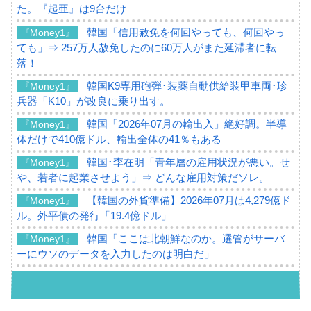
た。『起亜』は9台だけ
韓国「信用赦免を何回やっても、何回やっ
『Money1』
ても」⇒ 257万人赦免したのに60万人がまた延滞者に転
落！
韓国K9専用砲弾･装薬自動供給装甲車両･珍
『Money1』
兵器「K10」が改良に乗り出す。
韓国「2026年07月の輸出入」絶好調。半導
『Money1』
体だけで410億ドル、輸出全体の41％もある
韓国･李在明「青年層の雇用状況が悪い。せ
『Money1』
や、若者に起業させよう」⇒ どんな雇用対策だソレ。
【韓国の外貨準備】2026年07月は4,279億ド
『Money1』
ル。外平債の発行「19.4億ドル」
韓国「ここは北朝鮮なのか。選管がサーバ
『Money1』
ーにウソのデータを入力したのは明白だ」
韓国･李在明さっそく不動産対策で浅薄な発
『Money1』
言。