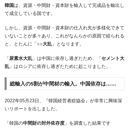
韓国は「中国と同じく」投資に不適格な国
『Money1』
韓国
は、資源・中間財・資本財を輸入して完成品を輸出し
だ。
て成立している国です。
『韓国銀行』が「金の保有量を増やしま
『Money1』
す」⇒「金を経由するドル入手」手段ではないのか？
しかし、資源・中間財・資本財の仕入れ先が多様化できて
韓国･外為取引量「1日当たり1,214.4億ド
『Money1』
いないことが多々あり、これがなんらかの原因で絞られる
ル」まで拡大 ⇒ 海外資金の動きに強く左右される状態
と、とたんに「
○○大乱
」となります。
韓国･帰ってきた李在明。李在明を支持しな
『Money1』
い「50.5％」に上昇
「
尿素水大乱
」は中国に依存し過ぎたため、「
セメント大
韓国大統領府ボンクラ政策室長が告発され
『Money1』
乱
」はロシアに依存し過ぎたために起こりました。
た ⇒ 国家が行った恐るべき株価操作であり、空前の国政壟
断
総輸入の5割が中間材の輸入。中国依存は……
韓国･警察職員が「丸刈りになって抗議活
『Money1』
動」
2022年05月23日、『韓国経営者総協会』が非常に興味深
中国だけが鉄鋼輸出を異常増加させる ⇒ 中
『Money1』
いリポートを出しました。
国の過剰生産が世界を蝕む。
韓国製造業「半導体絶好調」のウラで他業
『Money1』
「韓国の
中間財の対外依存度
」を調査した結果です
種は全般的「不調」⇒ PSIが示す現況は決して良くない。