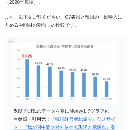
（2020年規準）。
【米韓激突案件】韓国消費者院が『クーパ
『Money1』
ン』1人当たり賠償10万ウォンを認定 ⇒ 総額3兆7,000億
まず、以下をご覧ください。G7各国と韓国の「総輸入に
韓国で猛暑。南東部では干ばつ
『Money1』
占める中間材の割合」の比較です。
韓国型イージス搭載の次世代駆逐艦
『Money1』
「KDDX」1番艦、2032年竣工と公示
【対日本円】ウォン安が急進！ 日米の協調
『Money1』
に韓国がいっちょがみしたのでは。
韓国政府『BYD』車への補助金を全廃 ⇒ 実
『Money1』
は韓国で『BYD』車は売れている。6カ月で対前年同期比
1.9倍！
在韓米国大使スティールが着韓！⇒ さっそ
『Money1』
く空港に詰めかけ「出て行け！」「極右勢力」のプラカー
ドを掲げる「在韓反米勢力」
韓国政府「2035年までに18.4GW規模のAIデ
『Money1』
※
以下URLのデータを基にMoney1でグラフ化
ータセンター整備」⇒ だから無理だってば。
⇒参照・引用元：
『韓国経営者総協会』公式サイ
JPモルガン「韓国レバレッジETFの清算は
『Money1』
ト「『我が国中間財対外依存も現況と示唆点』発