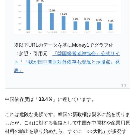
全て勝つといくら？ 競馬GI競走で勝利騎手がもら
Fact1
える賞金とは？
平成仮面ライダーの意外すぎるモチーフとは？
Fact1
発表から2日で大崩壊、鳴かず飛ばずに終わりそう
Fact1
なスーパーリーグとは？
※
以下URLのデータを基にMoney1でグラフ化
日本人マスターズ挑戦の歴史。松山以前に最高位
Fact1
⇒参照・引用元：
『韓国経営者総協会』公式サイ
だった選手とは？
ト「『我が国中間財対外依存も現況と示唆点』発
甲子園通算本塁打、最多の清原に次いで多く打っ
Fact1
表」
ている意外な選手とは？
セレクトセールの高額取引馬が稼いだ金額とは？
Fact1
中国依存度は「
33.4％
」に達しています。
これは危険な兆候です。韓国の新政権は親米に舵を切りま
したが、これに対する報復として中国が中間材や産業用原
材料の輸出を絞り始めたら、すぐに「
○○大乱」
が多発す