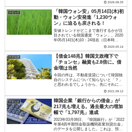
2026.08.05
『Investing.com』より引用）。ギャップ
アップして始まりました。KOSPIは「6...
「韓国ウォン安」05月14日(木)初
トピック
動・ウォン安発進「1,230ウォ
ン」に迫るも戻される！
安値トレンドがどこまで進行するかが注
目されている韓国通貨「ウォン」。2020
年05月14日(木)10：24現在（日本時
間）、ドルウォンチャートは以下のよう
2020.05.14
になっています（チャートは
『Investing.com』より引用）。開場いき
【借金148兆】韓国文政権下で
トピック
なり「1ド...
「チョンセ」融資も2.8倍に。借
金増は当然
今回の件は、不動産賃貸について韓国独
自のシステムについて知らないと「？」
と思われるでしょうから、先にそれにつ
いてご紹介します。韓国独自の「チョン
2021.09.12
セ」とは韓国には、不動産を借りるとき
の独特の「伝貰（チョンセ）」というシ
韓国企業「銀行からの借金」が
トピック
ステムがあります。例えば...
217兆も増える。過去最大の増加
幅で「1,797兆」達成
2023年03月08日、『韓国銀行』が「2022
年第4四半期預金取扱機関産業別貸出金」
のデータを公開しました。これは、預金