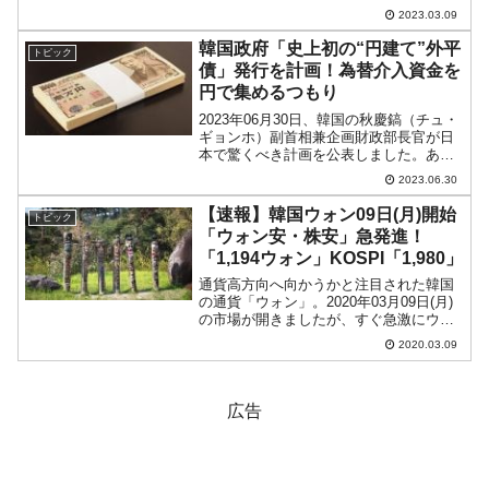
取扱機関※が、どのような産業にいくら
2023.03.09
お金を貸したか――を示したもので、第4
四半期が出ましたから、これで2022年の
韓国政府「史上初の“円建て”外平
トピック
通年...
債」発行を計画！為替介入資金を
円で集めるつもり
2023年06月30日、韓国の秋慶鎬（チュ・
ギョンホ）副首相兼企画財政部長官が日
本で驚くべき計画を公表しました。あの
「外国為替平衡基金債券」（略称「外平
2023.06.30
債」）を「円建て」で発行するというの
です。秋長官は、『ザ・ペニンシュラ東
【速報】韓国ウォン09日(月)開始
トピック
京』で現地投資家...
「ウォン安・株安」急発進！
「1,194ウォン」KOSPI「1,980」
通貨高方向へ向かうかと注目された韓国
の通貨「ウォン」。2020年03月09日(月)
の市場が開きましたが、すぐ急激にウォ
ン安方向へ進行しました。開場直後の
2020.03.09
09：19現在（日本時間）、ドルウォンチ
ャートは以下のようになっています（チ
ャートは『I...
広告