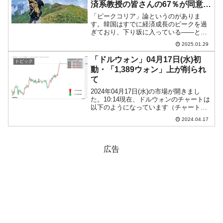
済系教授の皆さんの67％が同意す
る。
「ピークコリア」論というのがありま
す。韓国はすでに経済成長のピークを過
ぎており、下り坂に入っている――とい
う説です。一応「説」とご紹介しておき
2025.01.29
ますが――事実です。Money1ではもう2
年前の上掲記事でご紹介しましたが、
「ドルウォン」04月17日(水)初
トピック
2025年になり「韓国...
動・「1,389ウォン」上が削られ
て
2024年04月17日(水)の市場が開きまし
た。10:14現在、ドルウォンのチャートは
以下のようになっています（チャートは
『Investing.com』より引用）。これから
2024.04.17
ローソク足の調整が入るかもしれません
が、前日は陽線で締まっていますが...
広告