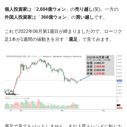
に韓国がいっちょがみしたのでは。
個人投資家
は「
2,684億ウォン
」の
売り越し
(笑)。一方の
韓国政府『BYD』車への補助金を全廃 ⇒ 実
『Money1』
外国人投資家
は「
366億ウォン
」の
買い越し
です。
は韓国で『BYD』車は売れている。6カ月で対前年同期比
1.9倍！
これで2022年06月第1週目が締まりましたので、ローソク
在韓米国大使スティールが着韓！⇒ さっそ
『Money1』
足1本が1週間の値動きを示す「
週足
」で見てみます。
く空港に詰めかけ「出て行け！」「極右勢力」のプラカー
ドを掲げる「在韓反米勢力」
韓国政府「2035年までに18.4GW規模のAIデ
『Money1』
ータセンター整備」⇒ だから無理だってば。
JPモルガン「韓国レバレッジETFの清算は
『Money1』
ほぼ終わった」
韓国『国民年金公団』株価暴落で200兆蒸
『Money1』
発。
韓国政府「ニセＫ-ブランドを通報しようキ
『Money1』
ャンペーン」⇒ あの名物教授も登場！
韓国「橋が落ちました」⇒ 耐久性「なさす
『Money1』
週足で見てもパッとしません。まだ上昇トレンドに転じた
ぎ」では。