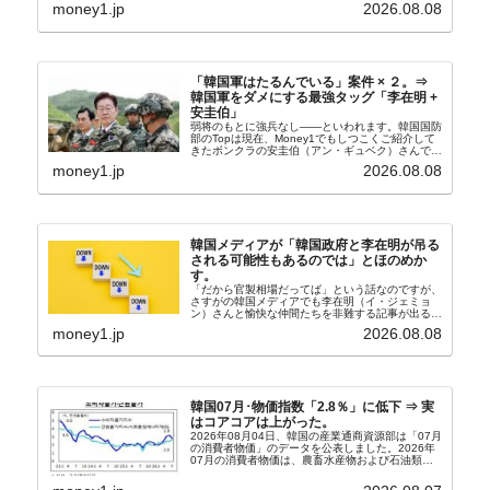
般に見られることが少ないため、事件の発覚を妨げ
money1.jp
2026.08.08
たといわれます（後述）。これは、いわゆる「塩田
奴隷...
「韓国軍はたるんでいる」案件 × ２。⇒
韓国軍をダメにする最強タッグ「李在明 +
安圭伯」
弱将のもとに強兵なし――といわれます。韓国国防
部のTopは現在、Money1でもしつこくご紹介して
きたボンクラの安圭伯（アン・ギュベク）さんで
す。↑経済的無知蒙昧な李在明（イ・ジェミョン）
money1.jp
2026.08.08
さんと「韓国初の文官上がり」の国防部長官安圭伯
（アン...
韓国メディアが「韓国政府と李在明が吊る
される可能性もあるのでは」とほのめか
す。
「だから官製相場だってば」という話なのですが、
さすがの韓国メディアでも李在明（イ・ジェミョ
ン）さんと愉快な仲間たちを非難する記事が出るよ
うになっています。もちろん株価の暴落についてで
money1.jp
2026.08.08
『朝鮮日報』に面白い記事が出ています。「東西南
北」というコ...
韓国07月･物価指数「2.8％」に低下 ⇒ 実
はコアコアは上がった。
2026年08月04日、韓国の産業通商資源部は「07月
の消費者物価」のデータを公表しました。2026年
07月の消費者物価は、農畜水産物および石油類の
上昇率が鈍化したことなどにより、前年同月比
2.8％上昇（06月は3.2％）となり、上昇率は前...