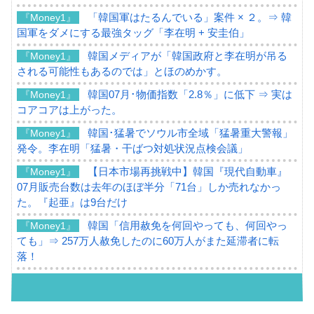
「韓国軍はたるんでいる」案件 × ２。⇒ 韓
『Money1』
国軍をダメにする最強タッグ「李在明 + 安圭伯」
韓国メディアが「韓国政府と李在明が吊る
『Money1』
される可能性もあるのでは」とほのめかす。
韓国07月･物価指数「2.8％」に低下 ⇒ 実は
『Money1』
コアコアは上がった。
韓国･猛暑でソウル市全域「猛暑重大警報」
『Money1』
発令。李在明「猛暑・干ばつ対処状況点検会議」
【日本市場再挑戦中】韓国『現代自動車』
『Money1』
07月販売台数は去年のほぼ半分「71台」しか売れなかっ
た。『起亜』は9台だけ
韓国「信用赦免を何回やっても、何回やっ
『Money1』
ても」⇒ 257万人赦免したのに60万人がまた延滞者に転
落！
韓国K9専用砲弾･装薬自動供給装甲車両･珍
『Money1』
兵器「K10」が改良に乗り出す。