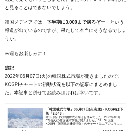
と見ることはできないでしょう。
韓国鉄鋼最大手『POSCO』ズブズブ沈む。
『Money1』
営業利益80.2％も減少
韓国メディアでは「
下半期に3,000まで戻るぞー
」という
米国下院「韓国の公務員個人をターゲット
『Money1』
報道が出ているのですが、果たして本当にそうなるでしょ
にぶん殴る法案」提出！⇒ クーパン問題は合衆国企業に対
する差別。許してはおかぬ
うか。
韓国ボンクラ政策室長･金容範、株価暴落に
『Money1』
来週もお楽しみに！
他人事のような発言。
韓国半導体『SKハイニックス』2026年2Qの
『Money1』
追記
業績「史上最高益」当期純利益は前年同期比13.4倍に。
2022年06月07日(火)の韓国株式市場が開きましたので、
日本の誇る海洋資源調査船『白嶺』は先進技術の
Fact1
KOSPIチャートの初動状況を以下の記事にまとめまし
塊！
た。本記事と併せてお読み頂ければ幸いです。
夏の甲子園、優勝校を最も多く輩出している都道
Fact1
府県とは？
「韓国株式市場」06月07日(火)初動・KOSPIは下
今話題の「楽天ライオンズ」とは？
Fact1
落「2,643」
昨日は祝日で韓国株式市場はお休みでした。2022年06月
07日(火)の韓国株式市場が開きました。09：54現在、
奇跡の毛色「白毛馬」とは？
Fact1
KOSPI（韓国総合株価指数）のチャートは以下のようにな
っています（チャートは『Investing.com』より引用）。陰
線スタ...