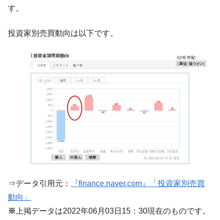
『Money1』
す。
い「50.5％」に上昇
韓国大統領府ボンクラ政策室長が告発され
『Money1』
投資家別売買動向は以下です。
た ⇒ 国家が行った恐るべき株価操作であり、空前の国政壟
断
韓国･警察職員が「丸刈りになって抗議活
『Money1』
動」
中国だけが鉄鋼輸出を異常増加させる ⇒ 中
『Money1』
国の過剰生産が世界を蝕む。
韓国製造業「半導体絶好調」のウラで他業
『Money1』
種は全般的「不調」⇒ PSIが示す現況は決して良くない。
【米韓激突案件】韓国消費者院が『クーパ
『Money1』
ン』1人当たり賠償10万ウォンを認定 ⇒ 総額3兆7,000億
韓国で猛暑。南東部では干ばつ
『Money1』
⇒データ引用元：
『finance.naver.com』「投資家別売買
韓国型イージス搭載の次世代駆逐艦
『Money1』
動向」
「KDDX」1番艦、2032年竣工と公示
※
上掲データは2022年06月03日15：30現在のものです。
【対日本円】ウォン安が急進！ 日米の協調
『Money1』