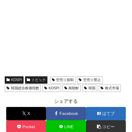
KOSPI
トピック
空売り規制
空売り禁止
韓国総合株価指数
KOSPI
南朝鮮
韓国
株式市場
シェアする
X
Facebook
はてブ
Pocket
LINE
コピー