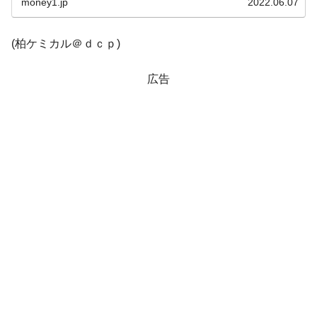
全て勝つといくら？ 競馬GI競走で勝利騎手がもら
Fact1
money1.jp
2022.06.07
える賞金とは？
平成仮面ライダーの意外すぎるモチーフとは？
Fact1
(柏ケミカル＠ｄｃｐ)
発表から2日で大崩壊、鳴かず飛ばずに終わりそう
Fact1
広告
なスーパーリーグとは？
日本人マスターズ挑戦の歴史。松山以前に最高位
Fact1
だった選手とは？
甲子園通算本塁打、最多の清原に次いで多く打っ
Fact1
ている意外な選手とは？
セレクトセールの高額取引馬が稼いだ金額とは？
Fact1