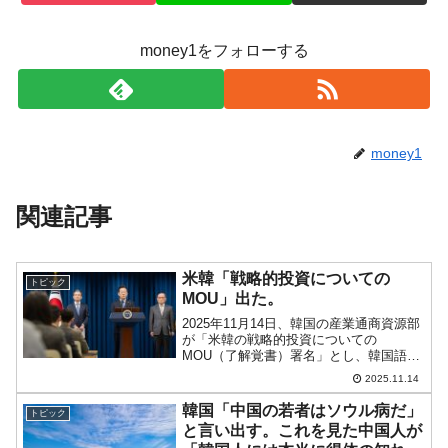
money1をフォローする
money1
関連記事
米韓「戦略的投資についての
トピック
MOU」出た。
2025年11月14日、韓国の産業通商資源部
が「米韓の戦略的投資についての
MOU（了解覚書）署名」とし、韓国語版
の内容を公表しました（ただし【非公式
2025.11.14
訳文】となっています）。全文和訳を下
掲します。大韓民国政府とアメリカ合衆
韓国「中国の若者はソウル病だ」
トピック
国政府との間の戦略的...
と言い出す。これを見た中国人が