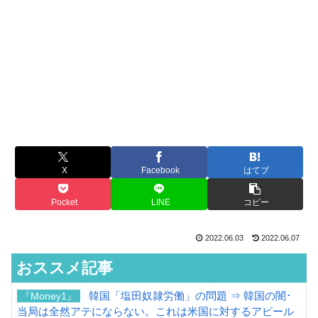
X
Facebook
はてブ
Pocket
LINE
コピー
2022.06.03
2022.06.07
おススメ記事
韓国「塩田奴隷労働」の問題 ⇒ 韓国の闇･
『Money1』
当局は全然アテにならない。これは米国に対するアピール