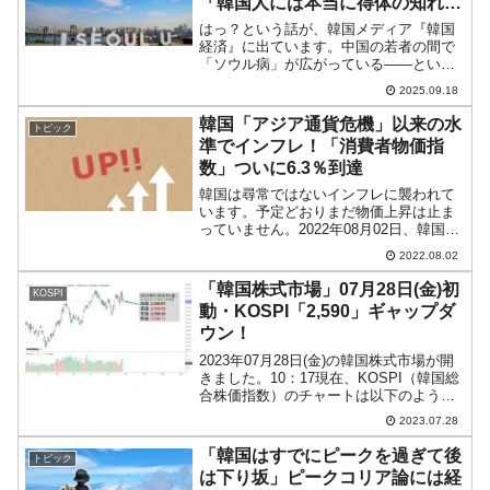
「韓国人には本当に得体の知れな
い自信がある」
はっ？という話が、韓国メディア『韓国
経済』に出ています。中国の若者の間で
「ソウル病」が広がっている――という
のです。面白いので以下に記事から一部
2025.09.18
を引用してみます。（前略）ソウルを訪
れた後、韓国を懐かしみ日常に適応でき
韓国「アジア通貨危機」以来の水
トピック
ない中国の若者たちの間で...
準でインフレ！「消費者物価指
数」ついに6.3％到達
韓国は尋常ではないインフレに襲われて
います。予定どおりまだ物価上昇は止ま
っていません。2022年08月02日、韓国の
企画財政部から「07月の消費者物価動
2022.08.02
向」が公表されました。◇7月消費者物価
は前年同月比6.3％上昇（前月比0.5％上
「韓国株式市場」07月28日(金)初
KOSPI
昇） コ...
動・KOSPI「2,590」ギャップダ
ウン！
2023年07月28日(金)の韓国株式市場が開
きました。10：17現在、KOSPI（韓国総
合株価指数）のチャートは以下のように
なっています（チャートは
2023.07.28
『Investing.com』より引用）。若干のギ
ャップダウンで始まり、現在のところ陰
「韓国はすでにピークを過ぎて後
トピック
線。...
は下り坂」ピークコリア論には経