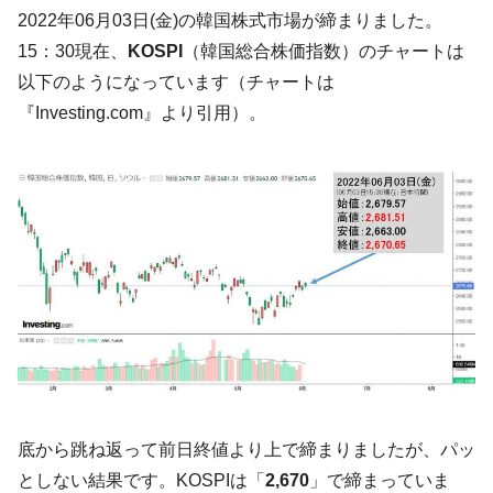
韓国「2026年07月の輸出入」絶好調。半導
『Money1』
2022年06月03日(金)の韓国株式市場が締まりました。
体だけで410億ドル、輸出全体の41％もある
15：30現在、
KOSPI
（韓国総合株価指数）のチャートは
韓国･李在明「青年層の雇用状況が悪い。せ
『Money1』
以下のようになっています（チャートは
や、若者に起業させよう」⇒ どんな雇用対策だソレ。
『Investing.com』より引用）。
【韓国の外貨準備】2026年07月は4,279億ド
『Money1』
ル。外平債の発行「19.4億ドル」
韓国「ここは北朝鮮なのか。選管がサーバ
『Money1』
ーにウソのデータを入力したのは明白だ」
韓国･李在明さっそく不動産対策で浅薄な発
『Money1』
言。
韓国は「中国と同じく」投資に不適格な国
『Money1』
だ。
『韓国銀行』が「金の保有量を増やしま
『Money1』
す」⇒「金を経由するドル入手」手段ではないのか？
韓国･外為取引量「1日当たり1,214.4億ド
『Money1』
底から跳ね返って前日終値より上で締まりましたが、パッ
ル」まで拡大 ⇒ 海外資金の動きに強く左右される状態
としない結果です。KOSPIは「
2,670
」で締まっていま
韓国･帰ってきた李在明。李在明を支持しな