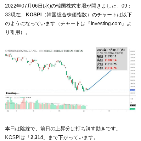
た。『起亜』は9台だけ
2022年07月06日(水)の韓国株式市場が開きました。09：
韓国「信用赦免を何回やっても、何回やっ
『Money1』
33現在、
KOSPI
（韓国総合株価指数）のチャートは以下
ても」⇒ 257万人赦免したのに60万人がまた延滞者に転
のようになっています（チャートは『Investing.com』よ
落！
り引用）。
韓国K9専用砲弾･装薬自動供給装甲車両･珍
『Money1』
兵器「K10」が改良に乗り出す。
韓国「2026年07月の輸出入」絶好調。半導
『Money1』
体だけで410億ドル、輸出全体の41％もある
韓国･李在明「青年層の雇用状況が悪い。せ
『Money1』
や、若者に起業させよう」⇒ どんな雇用対策だソレ。
【韓国の外貨準備】2026年07月は4,279億ド
『Money1』
ル。外平債の発行「19.4億ドル」
韓国「ここは北朝鮮なのか。選管がサーバ
『Money1』
ーにウソのデータを入力したのは明白だ」
韓国･李在明さっそく不動産対策で浅薄な発
『Money1』
本日は陰線で、前日の上昇分は打ち消す動きです。
言。
KOSPIは「
2,314
」まで下がっています。
韓国は「中国と同じく」投資に不適格な国