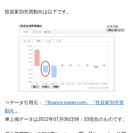
『Money1』
だ。
投資家別売買動向は以下です。
『韓国銀行』が「金の保有量を増やしま
『Money1』
す」⇒「金を経由するドル入手」手段ではないのか？
韓国･外為取引量「1日当たり1,214.4億ド
『Money1』
ル」まで拡大 ⇒ 海外資金の動きに強く左右される状態
韓国･帰ってきた李在明。李在明を支持しな
『Money1』
い「50.5％」に上昇
韓国大統領府ボンクラ政策室長が告発され
『Money1』
た ⇒ 国家が行った恐るべき株価操作であり、空前の国政壟
断
韓国･警察職員が「丸刈りになって抗議活
『Money1』
動」
⇒データ引用元：
『finance.naver.com』「投資家別売買
中国だけが鉄鋼輸出を異常増加させる ⇒ 中
『Money1』
動向」
国の過剰生産が世界を蝕む。
※
上掲データは2022年07月06日09：33現在のものです。
韓国製造業「半導体絶好調」のウラで他業
『Money1』
種は全般的「不調」⇒ PSIが示す現況は決して良くない。