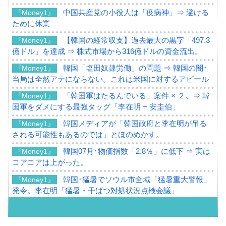
中国共産党の小役人は「疫病神」⇒ 避ける
『Money1』
ために休業
【韓国の経常収支】過去最大の黒字「497.3
『Money1』
億ドル」を達成 ⇒ 株式市場から316億ドルの資金流出。
韓国「塩田奴隷労働」の問題 ⇒ 韓国の闇･
『Money1』
当局は全然アテにならない。これは米国に対するアピール
「韓国軍はたるんでいる」案件 × ２。⇒ 韓
『Money1』
国軍をダメにする最強タッグ「李在明 + 安圭伯」
韓国メディアが「韓国政府と李在明が吊る
『Money1』
される可能性もあるのでは」とほのめかす。
韓国07月･物価指数「2.8％」に低下 ⇒ 実は
『Money1』
コアコアは上がった。
韓国･猛暑でソウル市全域「猛暑重大警報」
『Money1』
発令。李在明「猛暑・干ばつ対処状況点検会議」
【日本市場再挑戦中】韓国『現代自動車』
『Money1』
07月販売台数は去年のほぼ半分「71台」しか売れなかっ