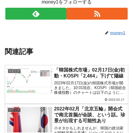
money1をフォローする
money1
関連記事
「韓国株式市場」02月17日(金)初
トピック
動・KOSPI「2,464」下げて陽線
2023年02月17日(金)の韓国株式市場が開
きました。10:01現在、KOSPI（韓国総合
株価指数）のチャートは以下のようにな
っています（チャートは
2023.02.17
『Investing.com』より引用）。下げて始
まりましたが、現在のところ陽線。やっ
2022年02月「北京五輪」開会式
トピック
ぱり...
で南北首脳が会談、という話。珍
景が出現する可能性あり
小ネタかもしれませんが、韓国の政治家
が朝鮮半島の見通しについてどのように