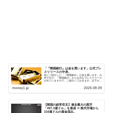
「『韓国銀行』は金を買います」公式プレ
スリリースの中身。
先にご紹介した「『韓国銀行』が金を買います」の
件ですが、『韓国銀行』から公式なプレスリリース
が出ていますので、ご紹介しておきます。以下が全
文和訳です。表題：韓国銀行、国内生産金の買い入
れ協力体制を構築□『韓国銀行』は、国内生産金の
money1.jp
2026.08.09
買い入れに...
【韓国の経常収支】過去最大の黒字
「497.3億ドル」を達成 ⇒ 株式市場から
316億ドルの資金流出。