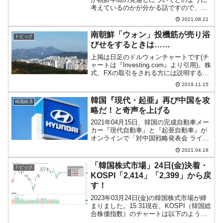
考えているのかが分かる話ですので、ご
紹介します。2021年08月19日、『共に民
2021.08.21
主党』に次期大統領候補である李洛淵
（イ・ナギョン）さん（上写真）が同党
南朝鮮「ウォン」投機筋が売り浴
トピック
の初当選議員の会合...
びせをするときは……
上掲は日足のドルウォンチャートです(チ
ャートは『Investing.com』より引用)。株
式、FXの取引をされる方には説明するま
でもないことでしょうが、およそ「1ドル
2019.11.15
＝1,154ウォン」のレジスタンスラインで
揉み、これが機能してウォン安へ跳...
韓国『現代・起亜』再び中国を攻
韓国経済
略だ！と奇声を上げる
2021年04月15日、韓国の完成自動車メー
カー『現代自動車』と『起亜自動車』が
オンラインで「対中国戦略発表会 ライジ
ング・アゲイン・フォー・チャイナ
2021.04.18
（Rising Again For China）」を開催。電
気自動車や水素自動車で中国市場...
「韓国株式市場」24日(金)決着・
トピック
KOSPI「2,414」「2,399」から戻
す！
2023年03月24日(金)の韓国株式市場が締
まりました。15:31現在、KOSPI（韓国総
合株価指数）のチャートは以下のように
なっています（チャートは