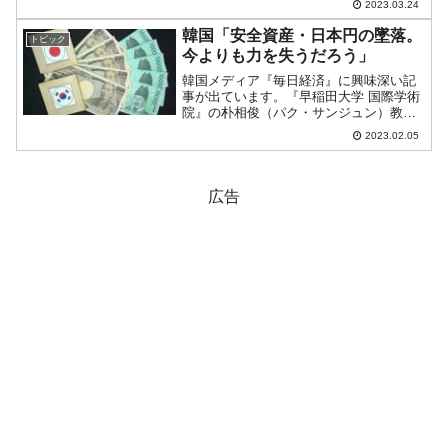
2023.03.24
『Investing.com』より引用）。一時
「2,399」と「2,400」割れまでいっ...
韓国「安全資産・日本円の墜落。
トピック
今よりも力を失うだろう」
韓国メディア『毎日経済』に興味深い記
事が出ています。『早稲田大学 国際学術
院』の朴相俊（パク・サンジュン）教授
にインタビューした記事で、「『安全資
2023.02.05
産』円の墜落…『もうOOOには上がらな
い』」というタイトルです。↑このインタ
ビュー記事の内容を...
広告