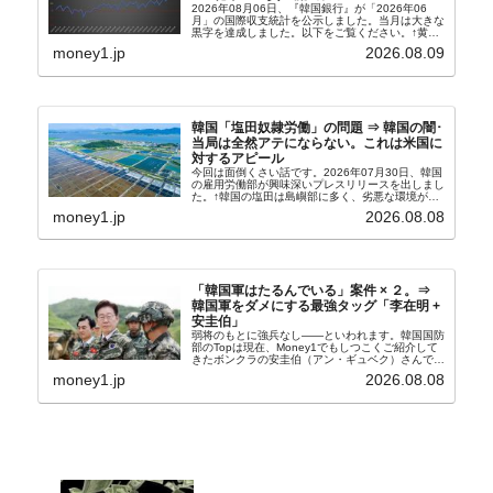
2026年08月06日、『韓国銀行』が「2026年06
月」の国際収支統計を公示しました。当月は大きな
黒字を達成しました。以下をご覧ください。↑黄色
の傾向ペンでフォーカスしているのが2026年06月
money1.jp
2026.08.09
の経常収支です。2026年06月貿易収支：4...
韓国「塩田奴隷労働」の問題 ⇒ 韓国の闇･
当局は全然アテにならない。これは米国に
対するアピール
今回は面倒くさい話です。2026年07月30日、韓国
の雇用労働部が興味深いプレスリリースを出しまし
た。↑韓国の塩田は島嶼部に多く、劣悪な環境が一
般に見られることが少ないため、事件の発覚を妨げ
money1.jp
2026.08.08
たといわれます（後述）。これは、いわゆる「塩田
奴隷...
「韓国軍はたるんでいる」案件 × ２。⇒
韓国軍をダメにする最強タッグ「李在明 +
安圭伯」
弱将のもとに強兵なし――といわれます。韓国国防
部のTopは現在、Money1でもしつこくご紹介して
きたボンクラの安圭伯（アン・ギュベク）さんで
す。↑経済的無知蒙昧な李在明（イ・ジェミョン）
money1.jp
2026.08.08
さんと「韓国初の文官上がり」の国防部長官安圭伯
（アン...