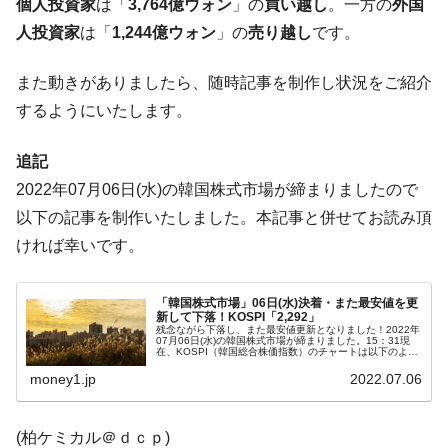
個人投資家
は「
3,764億ウォン
」の
買い越し
。一方の
外国
【米韓激突案件】韓国消費者院が『クーパ
『Money1』
人投資家
は「
1,244億ウォン
」の
売り越し
です。
ン』1人当たり賠償10万ウォンを認定 ⇒ 総額3兆7,000億
韓国で猛暑。南東部では干ばつ
『Money1』
また動きがありましたら、随時記事を制作し状況をご紹介
韓国型イージス搭載の次世代駆逐艦
『Money1』
するようにいたします。
「KDDX」1番艦、2032年竣工と公示
【対日本円】ウォン安が急進！ 日米の協調
『Money1』
追記
に韓国がいっちょがみしたのでは。
2022年07月06日(水)の韓国株式市場が締まりましたので
韓国政府『BYD』車への補助金を全廃 ⇒ 実
『Money1』
以下の記事を制作いたしました。本記事と併せてお読み頂
は韓国で『BYD』車は売れている。6カ月で対前年同期比
ければ幸いです。
1.9倍！
在韓米国大使スティールが着韓！⇒ さっそ
『Money1』
「韓国株式市場」06日(水)決着・また最安値を更
く空港に詰めかけ「出て行け！」「極右勢力」のプラカー
新して下落！KOSPI「2,292」
残念ながら下落し、また最安値更新となりました！2022年
ドを掲げる「在韓反米勢力」
07月06日(水)の韓国株式市場が締まりました。15：31現
在、KOSPI（韓国総合株価指数）のチャートは以下のよう
になっています（チャートは『Investing.com』より引
韓国政府「2035年までに18.4GW規模のAIデ
『Money1』
用）。...
money1.jp
2022.07.06
ータセンター整備」⇒ だから無理だってば。
JPモルガン「韓国レバレッジETFの清算は
『Money1』
(柏ケミカル＠ｄｃｐ)
ほぼ終わった」