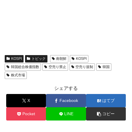
KOSPI
トピック
南朝鮮
KOSPI
韓国総合株価指数
空売り禁止
空売り規制
韓国
株式市場
シェアする
X
Facebook
はてブ
Pocket
LINE
コピー