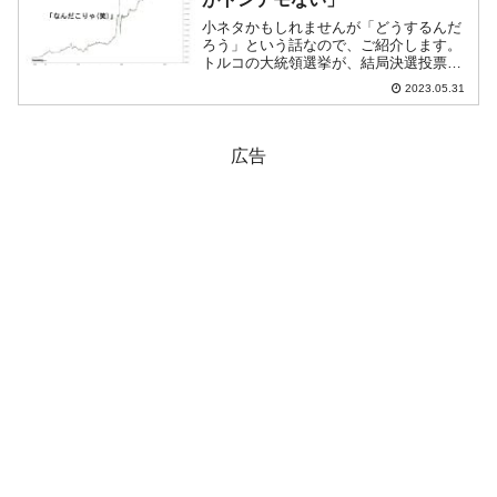
小ネタかもしれませんが「どうするんだ
ろう」という話なので、ご紹介します。
トルコの大統領選挙が、結局決選投票の
末に現職エルドアン大統領（Recep
2023.05.31
Tayyip Erdogan／レジェップ・タイイッ
プ・エルドアン）の再選となりました。
ずいぶん...
広告