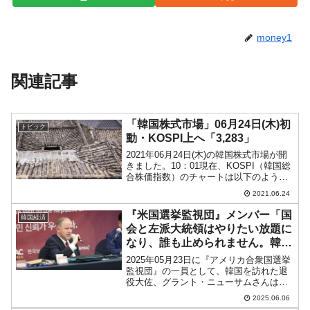
money1
関連記事
「韓国株式市場」06月24日(木)初
トピック
動・KOSPI上へ「3,283」
2021年06月24日(木)の韓国株式市場が開
きました。10：01現在、KOSPI（韓国総
合株価指数）のチャートは以下のように
なっています（チャートは
2021.06.24
『Investing.com』より引用）。KOSPIは
さらに上昇しています。「3,282」...
『米国選挙監視団』メンバー「国
韓国経済
会と左派大統領はやりたい放題に
なり、誰も止められません。韓国
は事実上、一党独裁国家となるで
2025年05月23日に『アメリカ合衆国選挙
しょう」
監視団』の一員として、韓国を訪れた退
役大佐、グラント・ニューサムさんは、
ソウルで開催された記者会見で語ったこ
2025.06.06
とをご紹介します。大変不思議なこと