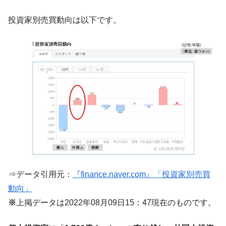
『Money1』
だ。
投資家別売買動向は以下です。
『韓国銀行』が「金の保有量を増やしま
『Money1』
す」⇒「金を経由するドル入手」手段ではないのか？
韓国･外為取引量「1日当たり1,214.4億ド
『Money1』
ル」まで拡大 ⇒ 海外資金の動きに強く左右される状態
韓国･帰ってきた李在明。李在明を支持しな
『Money1』
い「50.5％」に上昇
韓国大統領府ボンクラ政策室長が告発され
『Money1』
た ⇒ 国家が行った恐るべき株価操作であり、空前の国政壟
断
韓国･警察職員が「丸刈りになって抗議活
『Money1』
動」
⇒データ引用元：
『finance.naver.com』「投資家別売買
中国だけが鉄鋼輸出を異常増加させる ⇒ 中
『Money1』
動向」
国の過剰生産が世界を蝕む。
※
上掲データは2022年08月09日15：47現在のものです。
韓国製造業「半導体絶好調」のウラで他業
『Money1』
種は全般的「不調」⇒ PSIが示す現況は決して良くない。