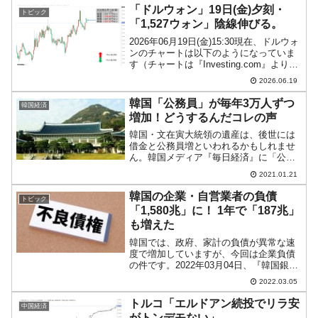
に、この発言は韓国語メディアには出て
「ドルウォン」19日(金)夕刻・
トピック
いません。英語版の...
「1,527ウォン」陰線伸びる。
2026年06月19日(金)15:30現在、ドルウォ
ンのチャートは以下のようになっていま
す（チャートは『Investing.com』より引
用）。陰転してローソク足が伸びまし
2026.06.19
た。現在のところ「1ドル＝1,527ウォ
ン」近辺の攻防となっています...
韓国「公務員」が毎年3万人ずつ
韓国経済
増加！どうするんだコレの声
韓国・文在寅大統領の遺産は、後世には
借金と公務員増といわれるかもしれませ
ん。韓国メディア『毎日経済』に「公務
員をこんなに増やしてどうするのか」と
2021.01.21
いう面白い記事が出ましたのでご紹介し
ます。以下に記事の一部を引用します。
韓国の企業・自営業者の負債
トピック
（前略）文在寅大統領の任...
「1,580兆」に！ 1年で「187兆」
も増えた
韓国では、政府、家計の負債が異常な速
度で増加していますが、今回は企業負債
の件です。2022年03月04日、『韓国銀
行』が「2021年第4四半期 預金取扱機関
2022.03.05
産業別貸出金」というデータを公表しま
した。これによると、2021年第4四半
トルコ「エルドアン続投でリラ安
中国経済
期、韓国の...
がトンデモない」