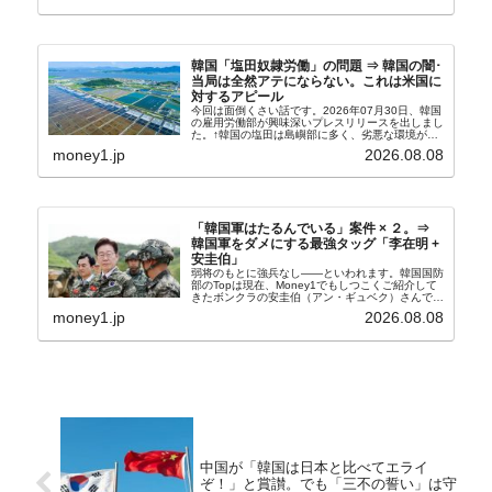
韓国「塩田奴隷労働」の問題 ⇒ 韓国の闇･
当局は全然アテにならない。これは米国に
対するアピール
今回は面倒くさい話です。2026年07月30日、韓国
の雇用労働部が興味深いプレスリリースを出しまし
た。↑韓国の塩田は島嶼部に多く、劣悪な環境が一
般に見られることが少ないため、事件の発覚を妨げ
money1.jp
2026.08.08
たといわれます（後述）。これは、いわゆる「塩田
奴隷...
「韓国軍はたるんでいる」案件 × ２。⇒
韓国軍をダメにする最強タッグ「李在明 +
安圭伯」
弱将のもとに強兵なし――といわれます。韓国国防
部のTopは現在、Money1でもしつこくご紹介して
きたボンクラの安圭伯（アン・ギュベク）さんで
す。↑経済的無知蒙昧な李在明（イ・ジェミョン）
money1.jp
2026.08.08
さんと「韓国初の文官上がり」の国防部長官安圭伯
（アン...
中国が「韓国は日本と比べてエライ
ぞ！」と賞讃。でも「三不の誓い」は守