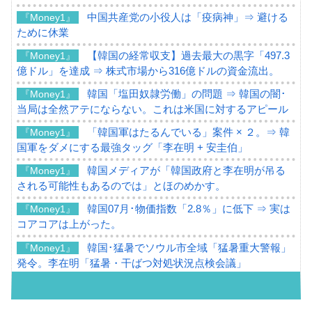
中国共産党の小役人は「疫病神」⇒ 避ける
『Money1』
ために休業
【韓国の経常収支】過去最大の黒字「497.3
『Money1』
億ドル」を達成 ⇒ 株式市場から316億ドルの資金流出。
韓国「塩田奴隷労働」の問題 ⇒ 韓国の闇･
『Money1』
当局は全然アテにならない。これは米国に対するアピール
「韓国軍はたるんでいる」案件 × ２。⇒ 韓
『Money1』
国軍をダメにする最強タッグ「李在明 + 安圭伯」
韓国メディアが「韓国政府と李在明が吊る
『Money1』
される可能性もあるのでは」とほのめかす。
韓国07月･物価指数「2.8％」に低下 ⇒ 実は
『Money1』
コアコアは上がった。
韓国･猛暑でソウル市全域「猛暑重大警報」
『Money1』
発令。李在明「猛暑・干ばつ対処状況点検会議」
【日本市場再挑戦中】韓国『現代自動車』
『Money1』
07月販売台数は去年のほぼ半分「71台」しか売れなかっ