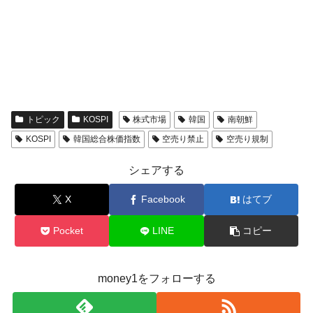
トピック
KOSPI
株式市場
韓国
南朝鮮
KOSPI
韓国総合株価指数
空売り禁止
空売り規制
シェアする
X
Facebook
はてブ
Pocket
LINE
コピー
money1をフォローする