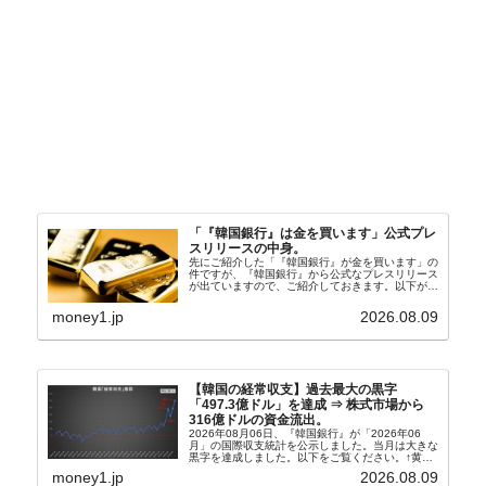
「『韓国銀行』は金を買います」公式プレ
スリリースの中身。
先にご紹介した「『韓国銀行』が金を買います」の
件ですが、『韓国銀行』から公式なプレスリリース
が出ていますので、ご紹介しておきます。以下が全
文和訳です。表題：韓国銀行、国内生産金の買い入
れ協力体制を構築□『韓国銀行』は、国内生産金の
money1.jp
2026.08.09
買い入れに...
【韓国の経常収支】過去最大の黒字
「497.3億ドル」を達成 ⇒ 株式市場から
316億ドルの資金流出。
2026年08月06日、『韓国銀行』が「2026年06
月」の国際収支統計を公示しました。当月は大きな
黒字を達成しました。以下をご覧ください。↑黄色
の傾向ペンでフォーカスしているのが2026年06月
money1.jp
2026.08.09
の経常収支です。2026年06月貿易収支：4...