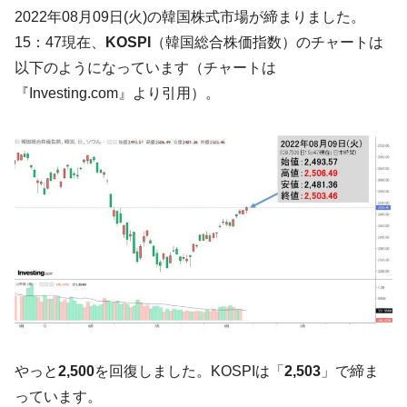
た。『起亜』は9台だけ
2022年08月09日(火)の韓国株式市場が締まりました。
韓国「信用赦免を何回やっても、何回やっ
『Money1』
15：47現在、
KOSPI
（韓国総合株価指数）のチャートは
ても」⇒ 257万人赦免したのに60万人がまた延滞者に転
以下のようになっています（チャートは
落！
『Investing.com』より引用）。
韓国K9専用砲弾･装薬自動供給装甲車両･珍
『Money1』
兵器「K10」が改良に乗り出す。
韓国「2026年07月の輸出入」絶好調。半導
『Money1』
体だけで410億ドル、輸出全体の41％もある
韓国･李在明「青年層の雇用状況が悪い。せ
『Money1』
や、若者に起業させよう」⇒ どんな雇用対策だソレ。
【韓国の外貨準備】2026年07月は4,279億ド
『Money1』
ル。外平債の発行「19.4億ドル」
韓国「ここは北朝鮮なのか。選管がサーバ
『Money1』
ーにウソのデータを入力したのは明白だ」
韓国･李在明さっそく不動産対策で浅薄な発
『Money1』
やっと
2,500
を回復しました。KOSPIは「
2,503
」で締ま
言。
っています。
韓国は「中国と同じく」投資に不適格な国