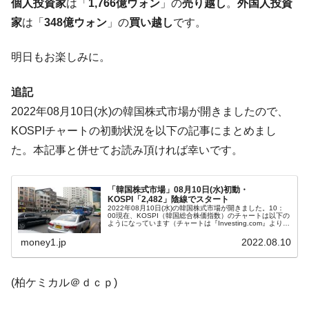
個人投資家
は「
1,766億ウォン
」の
売り越し
。
外国人投資
【米韓激突案件】韓国消費者院が『クーパ
『Money1』
家
は「
348億ウォン
」の
買い越し
です。
ン』1人当たり賠償10万ウォンを認定 ⇒ 総額3兆7,000億
韓国で猛暑。南東部では干ばつ
『Money1』
明日もお楽しみに。
韓国型イージス搭載の次世代駆逐艦
『Money1』
「KDDX」1番艦、2032年竣工と公示
追記
【対日本円】ウォン安が急進！ 日米の協調
『Money1』
2022年08月10日(水)の韓国株式市場が開きましたので、
に韓国がいっちょがみしたのでは。
KOSPIチャートの初動状況を以下の記事にまとめまし
韓国政府『BYD』車への補助金を全廃 ⇒ 実
『Money1』
た。本記事と併せてお読み頂ければ幸いです。
は韓国で『BYD』車は売れている。6カ月で対前年同期比
1.9倍！
「韓国株式市場」08月10日(水)初動・
KOSPI「2,482」陰線でスタート
在韓米国大使スティールが着韓！⇒ さっそ
『Money1』
2022年08月10日(水)の韓国株式市場が開きました。10：
く空港に詰めかけ「出て行け！」「極右勢力」のプラカー
00現在、KOSPI（韓国総合株価指数）のチャートは以下の
ようになっています（チャートは『Investing.com』より引
ドを掲げる「在韓反米勢力」
用）。下げてスタートし、現在は陰線です。KOSPIは「...
money1.jp
2022.08.10
韓国政府「2035年までに18.4GW規模のAIデ
『Money1』
ータセンター整備」⇒ だから無理だってば。
(柏ケミカル＠ｄｃｐ)
JPモルガン「韓国レバレッジETFの清算は
『Money1』
ほぼ終わった」