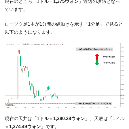
現在のところ「1ドル＝
1,375ウォン
」近辺の攻防となっ
韓国製造業「半導体絶好調」のウラで他業
『Money1』
ています。
種は全般的「不調」⇒ PSIが示す現況は決して良くない。
【米韓激突案件】韓国消費者院が『クーパ
『Money1』
ローソク足1本が1分間の値動きを示す「1分足」で見ると
ン』1人当たり賠償10万ウォンを認定 ⇒ 総額3兆7,000億
以下のようになります。
韓国で猛暑。南東部では干ばつ
『Money1』
韓国型イージス搭載の次世代駆逐艦
『Money1』
「KDDX」1番艦、2032年竣工と公示
【対日本円】ウォン安が急進！ 日米の協調
『Money1』
に韓国がいっちょがみしたのでは。
韓国政府『BYD』車への補助金を全廃 ⇒ 実
『Money1』
は韓国で『BYD』車は売れている。6カ月で対前年同期比
1.9倍！
在韓米国大使スティールが着韓！⇒ さっそ
『Money1』
く空港に詰めかけ「出て行け！」「極右勢力」のプラカー
ドを掲げる「在韓反米勢力」
現在の天井は「1ドル＝
1,380.28ウォン
」、天底は「1ドル
韓国政府「2035年までに18.4GW規模のAIデ
『Money1』
＝
1,374.49ウォン
」です。