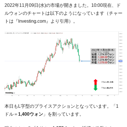
韓国･李在明さっそく不動産対策で浅薄な発
『Money1』
2022年11月09日(水)の市場が開きました。10:00現在、ド
言。
ルウォンのチャートは以下のようになっています（チャー
韓国は「中国と同じく」投資に不適格な国
『Money1』
トは『Investing.com』より引用）。
だ。
『韓国銀行』が「金の保有量を増やしま
『Money1』
す」⇒「金を経由するドル入手」手段ではないのか？
韓国･外為取引量「1日当たり1,214.4億ド
『Money1』
ル」まで拡大 ⇒ 海外資金の動きに強く左右される状態
韓国･帰ってきた李在明。李在明を支持しな
『Money1』
い「50.5％」に上昇
韓国大統領府ボンクラ政策室長が告発され
『Money1』
た ⇒ 国家が行った恐るべき株価操作であり、空前の国政壟
断
韓国･警察職員が「丸刈りになって抗議活
『Money1』
本日もL字型のプライスアクションとなっています。「1
動」
ドル＝
1,400ウォン
」を割っています。
中国だけが鉄鋼輸出を異常増加させる ⇒ 中
『Money1』
国の過剰生産が世界を蝕む。