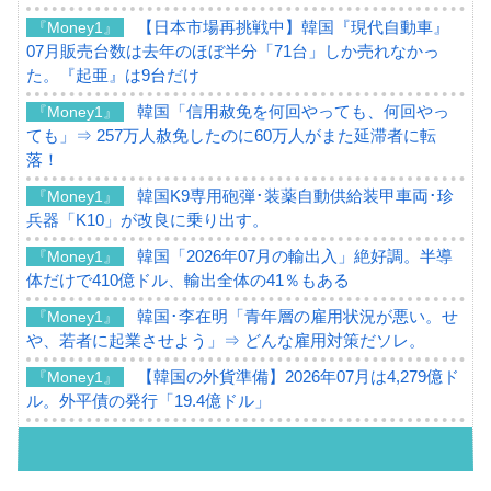
【日本市場再挑戦中】韓国『現代自動車』
『Money1』
07月販売台数は去年のほぼ半分「71台」しか売れなかっ
た。『起亜』は9台だけ
韓国「信用赦免を何回やっても、何回やっ
『Money1』
ても」⇒ 257万人赦免したのに60万人がまた延滞者に転
落！
韓国K9専用砲弾･装薬自動供給装甲車両･珍
『Money1』
兵器「K10」が改良に乗り出す。
韓国「2026年07月の輸出入」絶好調。半導
『Money1』
体だけで410億ドル、輸出全体の41％もある
韓国･李在明「青年層の雇用状況が悪い。せ
『Money1』
や、若者に起業させよう」⇒ どんな雇用対策だソレ。
【韓国の外貨準備】2026年07月は4,279億ド
『Money1』
ル。外平債の発行「19.4億ドル」
韓国「ここは北朝鮮なのか。選管がサーバ
『Money1』
ーにウソのデータを入力したのは明白だ」