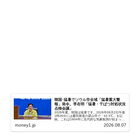
韓国･猛暑でソウル市全域「猛暑重大警
報」発令。李在明「猛暑・干ばつ対処状況
点検会議」
2026年夏。韓国は猛暑です。2026年08月2日午後
1時26分には慶尚南道の梁山市で「42.5℃」を記
録。これは1904年に近代的な気象観測が始まって
以来の韓国史上最高気温です。08月04日には、ソ
money1.jp
2026.08.07
ウル市全域への「猛暑重大警報」が発令され...