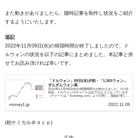
ータセンター整備」⇒ だから無理だってば。
JPモルガン「韓国レバレッジETFの清算は
『Money1』
また動きがありましたら、随時記事を制作し状況をご紹介
ほぼ終わった」
するようにいたします。
韓国『国民年金公団』株価暴落で200兆蒸
『Money1』
発。
追記
韓国政府「ニセＫ-ブランドを通報しようキ
2022年11月09日(水)の韓国時間が終了しましたので、ド
『Money1』
ャンペーン」⇒ あの名物教授も登場！
ルウォンの状況を以下の記事にまとめました。本記事と併
韓国「橋が落ちました」⇒ 耐久性「なさす
『Money1』
せてお読み頂ければ幸いです。
ぎ」では。
韓国鉄鋼最大手『POSCO』ズブズブ沈む。
『Money1』
「ドルウォン」09日(水)夕刻・「1,365ウォン」
ずんずんウォン高
営業利益80.2％も減少
2022年11月09日(水)の韓国時間※が終わりました。15:30
現在、ドルウォンのチャートは以下のようになっています
米国下院「韓国の公務員個人をターゲット
（チャートは『Investing.com』より引用）。陰線が長くな
『Money1』
って、さあどこで止まるかという感じです。現在のところ
にぶん殴る法案」提出！⇒ クーパン問題は合衆国企業に対
「1...
money1.jp
2022.11.09
する差別。許してはおかぬ
韓国ボンクラ政策室長･金容範、株価暴落に
『Money1』
(柏ケミカル＠ｄｃｐ)
他人事のような発言。
韓国半導体『SKハイニックス』2026年2Qの
『Money1』
広告