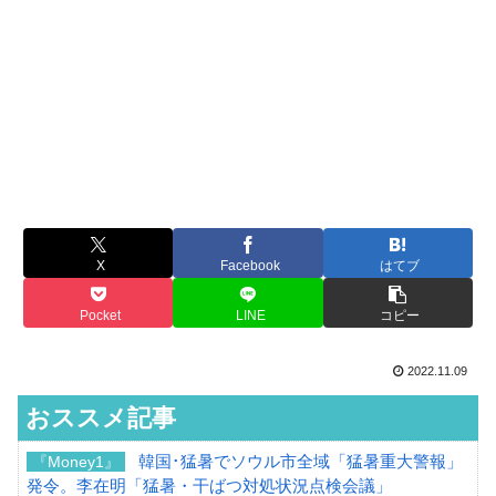
X
Facebook
はてブ
Pocket
LINE
コピー
2022.11.09
おススメ記事
韓国･猛暑でソウル市全域「猛暑重大警報」
『Money1』
発令。李在明「猛暑・干ばつ対処状況点検会議」