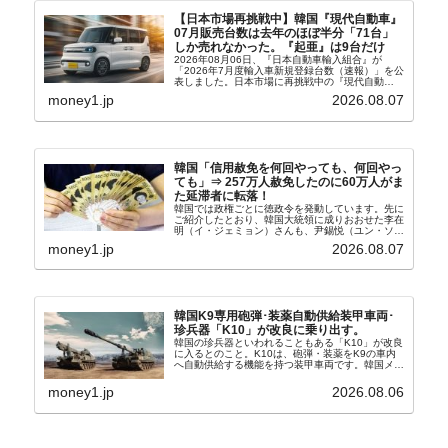
【日本市場再挑戦中】韓国『現代自動車』
07月販売台数は去年のほぼ半分「71台」
しか売れなかった。『起亜』は9台だけ
2026年08月06日、『日本自動車輸入組合』が
「2026年7月度輸入車新規登録台数（速報）」を公
表しました。日本市場に再挑戦中の『現代自動
車』、また日本市場を攻略したい『BYD』の販売
money1.jp
2026.08.07
台数はこの中に捉えられているはずです。先月から
は韓国の...
韓国「信用赦免を何回やっても、何回やっ
ても」⇒ 257万人赦免したのに60万人がま
た延滞者に転落！
韓国では政権ごとに徳政令を発動しています。先に
ご紹介したとおり、韓国大統領に成りおおせた李在
明（イ・ジェミョン）さんも、尹錫悦（ユン・ソギ
ョル）前政権が行った――「新出発基金」をバッド
money1.jp
2026.08.07
バンクにして不良債権の買い取りを行い、分割償還
や元利減免...
韓国K9専用砲弾･装薬自動供給装甲車両･
珍兵器「K10」が改良に乗り出す。
韓国の珍兵器といわれることもある「K10」が改良
に入るとのこと。K10は、砲弾・装薬をK9の車内
へ自動供給する機能を持つ装甲車両です。韓国メデ
ィア『Chosun Biz』が報じていますので、同記事
から以下に一部を引きます。2005年に初めて...
money1.jp
2026.08.06