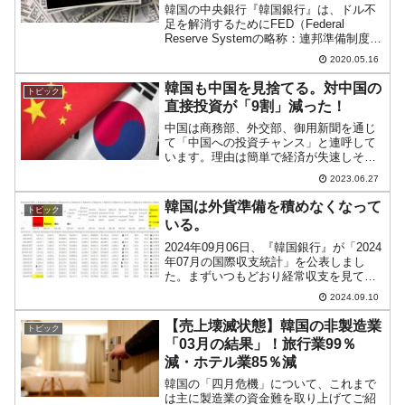
韓国の中央銀行『韓国銀行』は、ドル不
足を解消するためにFED（Federal
Reserve Systemの略称：連邦準備制度）
と締結した「ドル流動性スワップ」※1を
2020.05.16
これまで6度利用してきました。このドル
流動性スワップの利用状況について
韓国も中国を見捨てる。対中国の
トピック
は、...
直接投資が「9割」減った！
中国は商務部、外交部、御用新聞を通じ
て「中国への投資チャンス」と連呼して
います。理由は簡単で経済が失速しそう
なことに加えて、自由主義陣営国が本当
2023.06.27
に「手切れ」しそうだからです。韓国は
どうするのか？――ですが、2023年06月
韓国は外貨準備を積めなくなって
トピック
26日、企画財政部...
いる。
2024年09月06日、『韓国銀行』が「2024
年07月の国際収支統計」を公表しまし
た。まずいつもどおり経常収支を見てみ
ます。以下になります。2024年07月貿易
2024.09.10
収支：84億9,450万ドルサービス収
支：-23億7,860万ドル第1次所得収...
【売上壊滅状態】韓国の非製造業
トピック
「03月の結果」！旅行業99％
減・ホテル業85％減
韓国の「四月危機」について、これまで
は主に製造業の資金難を取り上げてご紹