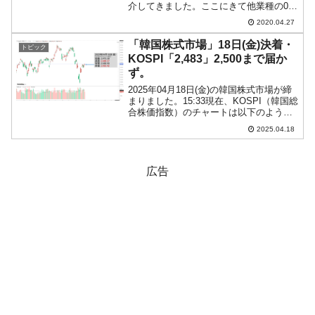
介してきました。ここにきて他業種の03
月末までのデータがまとまったようで、
2020.04.27
韓国メディアでも取り上げられるように
なっています。2020年04月27日、『大韓
「韓国株式市場」18日(金)決着・
トピック
商工会議所』と...
KOSPI「2,483」2,500まで届か
ず。
2025年04月18日(金)の韓国株式市場が締
まりました。15:33現在、KOSPI（韓国総
合株価指数）のチャートは以下のように
なっています（チャートは
2025.04.18
『Investing.com』より引用）。一応陽線
で終わりましたが、2,500には届きま...
広告