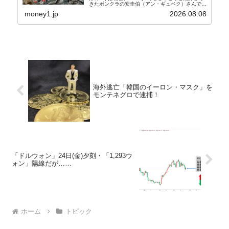
きたボンクラの安圭伯（アン・ギュベク）さんで
す。↑経済的無知蒙昧な李在明（イ・ジェミョン）
money1.jp
2026.08.08
さんと「韓国初の文官上がり」の国防部長官安圭伯
（アン...
海外逃亡「韓国のイーロン・マスク」を
モンテネグロで逮捕！
「ドルウォン」24日(金)夕刻・「1,293ウ
ォン」陽線だが……
ホーム
トピック