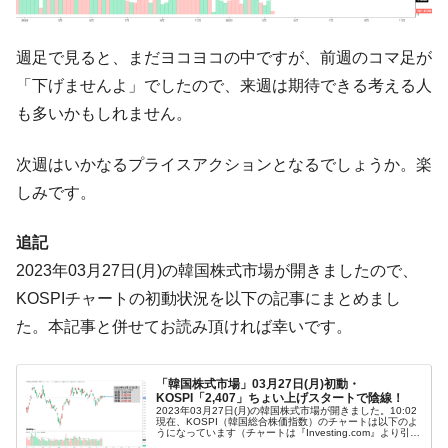
韓国『国民年金公団』株価暴落で200兆蒸
『Money1』
発。
週足で見ると、まだヨコヨコの中ですが、前週のコマ足が
「下げませんよ」でしたので、来週は期待できる考える人
韓国政府「ニセＫ-ブランドを通報しようキ
『Money1』
ャンペーン」⇒ あの名物教授も登場！
も多いかもしれません。
韓国「橋が落ちました」⇒ 耐久性「なさす
『Money1』
ぎ」では。
次週はいかなるプライスアクションとなるでしょうか。楽
しみです。
韓国鉄鋼最大手『POSCO』ズブズブ沈む。
『Money1』
営業利益80.2％も減少
追記
日本の誇る海洋資源調査船『白嶺』は先進技術の
Fact1
2023年03月27日(月)の韓国株式市場が開きましたので、
塊！
KOSPIチャートの初動状況を以下の記事にまとめまし
夏の甲子園、優勝校を最も多く輩出している都道
Fact1
た。本記事と併せてお読み頂ければ幸いです。
府県とは？
今話題の「楽天ライオンズ」とは？
Fact1
「韓国株式市場」03月27日(月)初動・
奇跡の毛色「白毛馬」とは？
Fact1
KOSPI「2,407」ちょい上げスタートで陰線！
2023年03月27日(月)の韓国株式市場が開きました。10:02
現在、KOSPI（韓国総合株価指数）のチャートは以下のよ
全て勝つといくら？ 競馬GI競走で勝利騎手がもら
Fact1
うになっています（チャートは『Investing.com』より引
用）。ちょい上げで始まりましたが、現在のところ陰線で