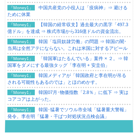
中国共産党の小役人は「疫病神」⇒ 避ける
『Money1』
ために休業
【韓国の経常収支】過去最大の黒字「497.3
『Money1』
億ドル」を達成 ⇒ 株式市場から316億ドルの資金流出。
韓国「塩田奴隷労働」の問題 ⇒ 韓国の闇･
『Money1』
当局は全然アテにならない。これは米国に対するアピール
「韓国軍はたるんでいる」案件 × ２。⇒ 韓
『Money1』
国軍をダメにする最強タッグ「李在明 + 安圭伯」
韓国メディアが「韓国政府と李在明が吊る
『Money1』
される可能性もあるのでは」とほのめかす。
韓国07月･物価指数「2.8％」に低下 ⇒ 実は
『Money1』
コアコアは上がった。
韓国･猛暑でソウル市全域「猛暑重大警報」
『Money1』
発令。李在明「猛暑・干ばつ対処状況点検会議」
【日本市場再挑戦中】韓国『現代自動車』
『Money1』
07月販売台数は去年のほぼ半分「71台」しか売れなかっ