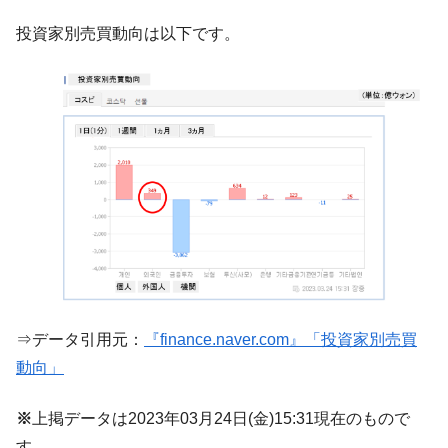
『Money1』
だ。
投資家別売買動向は以下です。
『韓国銀行』が「金の保有量を増やしま
『Money1』
す」⇒「金を経由するドル入手」手段ではないのか？
韓国･外為取引量「1日当たり1,214.4億ド
『Money1』
ル」まで拡大 ⇒ 海外資金の動きに強く左右される状態
韓国･帰ってきた李在明。李在明を支持しな
『Money1』
い「50.5％」に上昇
韓国大統領府ボンクラ政策室長が告発され
『Money1』
た ⇒ 国家が行った恐るべき株価操作であり、空前の国政壟
断
韓国･警察職員が「丸刈りになって抗議活
『Money1』
動」
⇒データ引用元：
『finance.naver.com』「投資家別売買
中国だけが鉄鋼輸出を異常増加させる ⇒ 中
『Money1』
動向」
国の過剰生産が世界を蝕む。
韓国製造業「半導体絶好調」のウラで他業
『Money1』
※
上掲データは2023年03月24日(金)15:31現在のもので
種は全般的「不調」⇒ PSIが示す現況は決して良くない。
す。