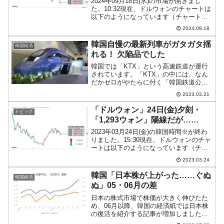
2024年09月18日(水)の市場が開きまし
た。10:32現在、ドルウォンのチャートは
以下のようになっています（チャートは
『Investing.com』より引用）。前日はな
2024.09.18
んとか陽線となり、本日も現在のところ
陽線です。「1ドル＝1,322ウ...
韓国自慢の最新列車がガタガタ揺
韓国経済
れる！ 欠陥品でした
韓国では「KTX」という高速鉄道が運行
されています。「KTX」の中には、なん
だかゼロがやたらに付く「韓国鉄道公社
150000系電車：KTX-イウム」という列車
2023.03.21
があります。↑「KTX-イウム（KTX-이
음）」。イウムは「つなぐ」という意
「ドルウォン」24日(金)夕刻・
トピック
味。正...
「1,293ウォン」陽線だが……
2023年03月24日(金)の韓国時間※が終わ
りました。15:30現在、ドルウォンのチャ
ートは以下のようになっています（チャ
ートは『Investing.com』より引用）。陽
2023.03.24
線で現在のところ「1ドル＝1,293ウォ
ン」近辺の攻防ですが、レジ...
韓国「日本株が上がった……ぐぬ
韓国経済
ぬ」05・06月の差
日本の株式市場で株価が大きく伸びたた
め、06月以降、韓国の経済紙では日本株
の復活を紹介する記事が増加しました。
例えば、『毎日経済』は「日企業競争力