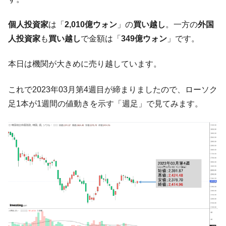
【米韓激突案件】韓国消費者院が『クーパ
『Money1』
ン』1人当たり賠償10万ウォンを認定 ⇒ 総額3兆7,000億
個人投資家
は「
2,010億ウォン
」の
買い越し
。一方の
外国
韓国で猛暑。南東部では干ばつ
『Money1』
人投資家
も
買い越し
で金額は「
349億ウォン
」です。
韓国型イージス搭載の次世代駆逐艦
『Money1』
「KDDX」1番艦、2032年竣工と公示
本日は機関が大きめに売り越しています。
【対日本円】ウォン安が急進！ 日米の協調
『Money1』
これで2023年03月第4週目が締まりましたので、ローソク
に韓国がいっちょがみしたのでは。
足1本が1週間の値動きを示す「週足」で見てみます。
韓国政府『BYD』車への補助金を全廃 ⇒ 実
『Money1』
は韓国で『BYD』車は売れている。6カ月で対前年同期比
1.9倍！
在韓米国大使スティールが着韓！⇒ さっそ
『Money1』
く空港に詰めかけ「出て行け！」「極右勢力」のプラカー
ドを掲げる「在韓反米勢力」
韓国政府「2035年までに18.4GW規模のAIデ
『Money1』
ータセンター整備」⇒ だから無理だってば。
JPモルガン「韓国レバレッジETFの清算は
『Money1』
ほぼ終わった」