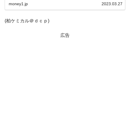
える賞金とは？
す...
money1.jp
2023.03.27
平成仮面ライダーの意外すぎるモチーフとは？
Fact1
発表から2日で大崩壊、鳴かず飛ばずに終わりそう
Fact1
(柏ケミカル＠ｄｃｐ)
なスーパーリーグとは？
広告
日本人マスターズ挑戦の歴史。松山以前に最高位
Fact1
だった選手とは？
甲子園通算本塁打、最多の清原に次いで多く打っ
Fact1
ている意外な選手とは？
セレクトセールの高額取引馬が稼いだ金額とは？
Fact1