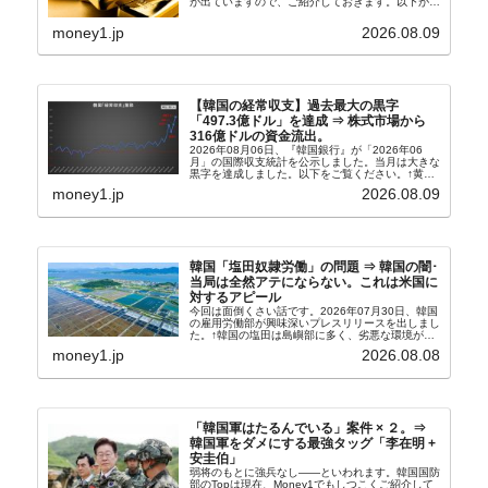
が出ていますので、ご紹介しておきます。以下が全
文和訳です。表題：韓国銀行、国内生産金の買い入
れ協力体制を構築□『韓国銀行』は、国内生産金の
money1.jp
2026.08.09
買い入れに...
【韓国の経常収支】過去最大の黒字
「497.3億ドル」を達成 ⇒ 株式市場から
316億ドルの資金流出。
2026年08月06日、『韓国銀行』が「2026年06
月」の国際収支統計を公示しました。当月は大きな
黒字を達成しました。以下をご覧ください。↑黄色
の傾向ペンでフォーカスしているのが2026年06月
money1.jp
2026.08.09
の経常収支です。2026年06月貿易収支：4...
韓国「塩田奴隷労働」の問題 ⇒ 韓国の闇･
当局は全然アテにならない。これは米国に
対するアピール
今回は面倒くさい話です。2026年07月30日、韓国
の雇用労働部が興味深いプレスリリースを出しまし
た。↑韓国の塩田は島嶼部に多く、劣悪な環境が一
般に見られることが少ないため、事件の発覚を妨げ
money1.jp
2026.08.08
たといわれます（後述）。これは、いわゆる「塩田
奴隷...
「韓国軍はたるんでいる」案件 × ２。⇒
韓国軍をダメにする最強タッグ「李在明 +
安圭伯」
弱将のもとに強兵なし――といわれます。韓国国防
部のTopは現在、Money1でもしつこくご紹介して