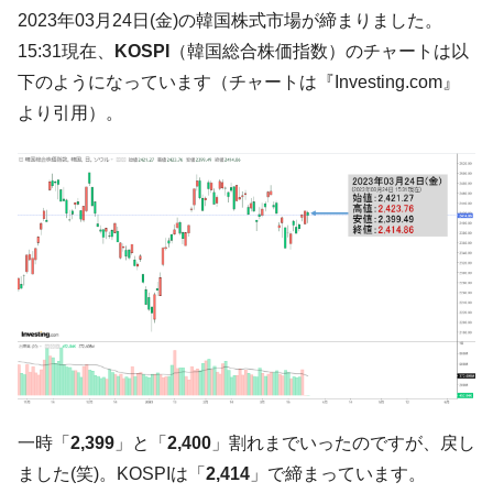
た。『起亜』は9台だけ
2023年03月24日(金)の韓国株式市場が締まりました。
韓国「信用赦免を何回やっても、何回やっ
『Money1』
15:31現在、
KOSPI
（韓国総合株価指数）のチャートは以
ても」⇒ 257万人赦免したのに60万人がまた延滞者に転
下のようになっています（チャートは『Investing.com』
落！
より引用）。
韓国K9専用砲弾･装薬自動供給装甲車両･珍
『Money1』
兵器「K10」が改良に乗り出す。
韓国「2026年07月の輸出入」絶好調。半導
『Money1』
体だけで410億ドル、輸出全体の41％もある
韓国･李在明「青年層の雇用状況が悪い。せ
『Money1』
や、若者に起業させよう」⇒ どんな雇用対策だソレ。
【韓国の外貨準備】2026年07月は4,279億ド
『Money1』
ル。外平債の発行「19.4億ドル」
韓国「ここは北朝鮮なのか。選管がサーバ
『Money1』
ーにウソのデータを入力したのは明白だ」
韓国･李在明さっそく不動産対策で浅薄な発
『Money1』
一時「
2,399
」と「
2,400
」割れまでいったのですが、戻し
言。
ました(笑)。KOSPIは「
2,414
」で締まっています。
韓国は「中国と同じく」投資に不適格な国