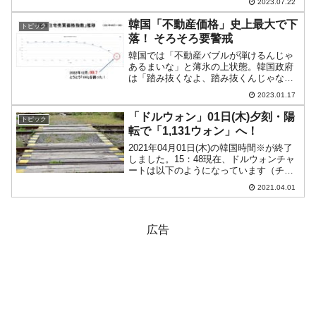
2023.07.22
を前面に出して『失われた30年』を突
破」というタイトルの記事を出し（2023
韓国「不動産価格」史上最大で下
トピック
年06月13日）、...
落！ そろそろ要警戒
韓国では「不動産バブルが弾けるんじゃ
あるまいな」と薄氷の上状態。韓国政府
は「踏み抜くなよ、踏み抜くんじゃない
ぞ」と目指せ軟着陸政策をとっていま
2023.01.17
す。2023年01月16日、『韓国不動産院』
から「2022年12月時点での全国住宅価格
「ドルウォン」01日(木)夕刻・陽
トピック
動向調査」が...
転で「1,131ウォン」へ！
2021年04月01日(木)の韓国時間※が終了
しました。15：48現在、ドルウォンチャ
ートは以下のようになっています（チャ
ートは『Investing.com』より引用：以下
2021.04.01
同）。陽転しました(笑)。現在のところ
「1ドル＝1,131ウォン」近...
広告