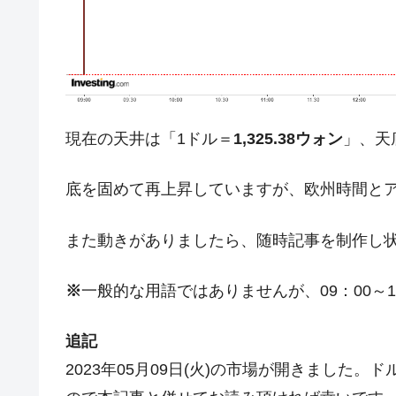
夏の甲子園、優勝校を最も多く輩出している
Fact1
今話題の「楽天ライオンズ」とは？
Fact1
奇跡の毛色「白毛馬」とは？
Fact1
全て勝つといくら？ 競馬GI競走で勝利騎手
Fact1
現在の天井は「1ドル＝
1,325.38ウォン
」、天
平成仮面ライダーの意外すぎるモチーフとは
Fact1
発表から2日で大崩壊、鳴かず飛ばずに終わ
Fact1
底を固めて再上昇していますが、欧州時間と
日本人マスターズ挑戦の歴史。松山以前に最
Fact1
また動きがありましたら、随時記事を制作し
甲子園通算本塁打、最多の清原に次いで多く
Fact1
セレクトセールの高額取引馬が稼いだ金額と
Fact1
※
一般的な用語ではありませんが、09：00～1
追記
2023年05月09日(火)の市場が開きました