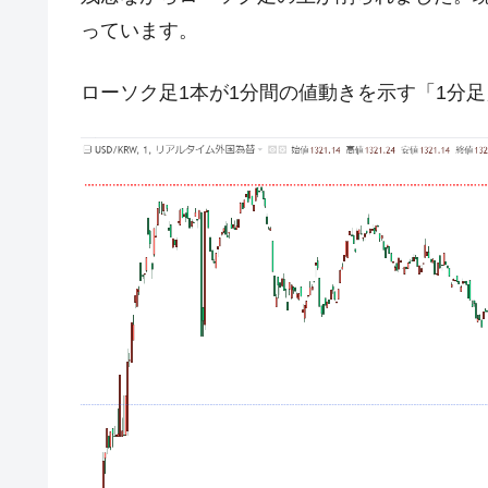
JPモルガン「韓国レバレッジETFの
『Money1』
っています。
韓国『国民年金公団』株価暴落で200
『Money1』
ローソク足1本が1分間の値動きを示す「1分
韓国政府「ニセＫ-ブランドを通報しよ
『Money1』
韓国「橋が落ちました」⇒ 耐久性「な
『Money1』
韓国鉄鋼最大手『POSCO』ズブズブ沈
『Money1』
米国下院「韓国の公務員個人をターゲ
『Money1』
する差別。許してはおかぬ
韓国ボンクラ政策室長･金容範、株価
『Money1』
韓国半導体『SKハイニックス』2026
『Money1』
韓国･加徳島新国際空港「またも暗礁」の
『Money1』
【速報】韓国株式市場の暴落・本日07
『Money1』
発動！
日本の誇る海洋資源調査船『白嶺』は先進技
Fact1