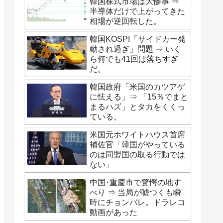
韓国株式市場は大惨事 ⇒
半導体だけで上がってきた
相場が逆回転した。
韓国KOSPI「サイドカー発
動され過ぎ」問題 ⇒ いく
ら何でも41回は落ちすぎ
だ。
韓国政府「米国のカツアゲ
に怯える」⇒ 「15％でまと
まるハズ」とタカをくくっ
ている。
米国元ホワイトハウス首席
補佐官「韓国がやっている
のは同盟国の取る行動では
ない」
中国･重慶市で驚愕の地す
べり ⇒ 当局が嘘つくも瞬
時にチョンバレ。ドラレコ
動画があった