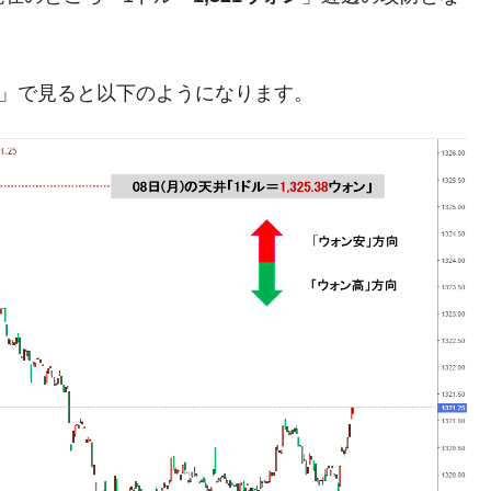
清算はほぼ終わった」
兆蒸発。
足」で見ると以下のようになります。
うキャンペーン」⇒ あの名物教授も登場！
さすぎ」では。
む。営業利益80.2％も減少
ットにぶん殴る法案」提出！⇒ クーパン問題は合衆国企業に対
暴落に他人事のような発言。
年2Qの業績「史上最高益」当期純利益は前年同期比13.4倍に。
危機 ⇒ 10.7兆では損が出るからできない。
月29日(水)もサイドカー・サーキットブレイカーの二段コンボ
術の塊！