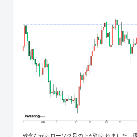
壟断
韓国･警察職員が「丸刈りになって抗
『Money1』
中国だけが鉄鋼輸出を異常増加させる 
『Money1』
韓国製造業「半導体絶好調」のウラで他
『Money1』
【米韓激突案件】韓国消費者院が『クーパ
『Money1』
韓国で猛暑。南東部では干ばつ
『Money1』
韓国型イージス搭載の次世代駆逐艦「KD
『Money1』
【対日本円】ウォン安が急進！ 日米
『Money1』
韓国政府『BYD』車への補助金を全廃 
『Money1』
1.9倍！
在韓米国大使スティールが着韓！⇒ 
『Money1』
ドを掲げる「在韓反米勢力」
韓国政府「2035年までに18.4GW規
『Money1』
残念ながらローソク足の上が削られました。現