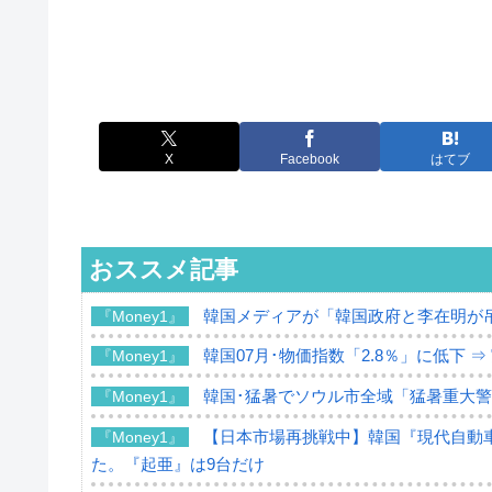
X
Facebook
はてブ
おススメ記事
韓国メディアが「韓国政府と李在明が
『Money1』
韓国07月･物価指数「2.8％」に低下 
『Money1』
韓国･猛暑でソウル市全域「猛暑重大
『Money1』
【日本市場再挑戦中】韓国『現代自動車
『Money1』
た。『起亜』は9台だけ