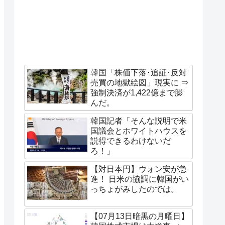
韓国「株価下落･追証･反対
売買の地獄絵図」現実に ⇒
強制決済が1,422億まで膨
んだ。
韓国記者「そんな説明で米
国議会とホワイトハウスを
説得できるわけないだ
ろ！」
【対日本円】ウォン安が急
進！ 日米の協調に韓国がい
っちょがみしたのでは。
【07月13日暗黒の月曜日】