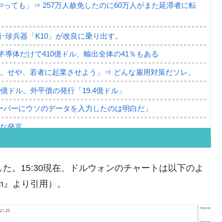
っても」⇒ 257万人赦免したのに60万人がまた延滞者に転
･珍兵器「K10」が改良に乗り出す。
。半導体だけで410億ドル、輸出全体の41％もある
。せや、若者に起業させよう」⇒ どんな雇用対策だソレ。
79億ドル。外平債の発行「19.4億ドル」
ーバーにウソのデータを入力したのは明白だ」
薄な発言。
な国だ。
ます」⇒「金を経由するドル入手」手段ではないのか？
た。15:30現在、ドルウォンのチャートは以下のよ
4億ドル」まで拡大 ⇒ 海外資金の動きに強く左右される状態
com』より引用）。
ない「50.5％」に上昇
れた ⇒ 国家が行った恐るべき株価操作であり、空前の国政