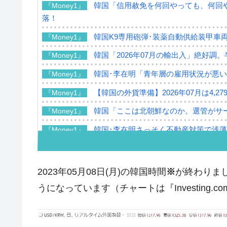
韓国「信用赦免を何回やっても、何回や
『Money1』
落！
韓国K9専用砲弾･装薬自動供給装甲車両
『Money1』
韓国「2026年07月の輸出入」絶好調
『Money1』
韓国･李在明「青年層の雇用状況が悪い
『Money1』
【韓国の外貨準備】2026年07月は4,2
『Money1』
韓国「ここは北朝鮮なのか。選管がサ
『Money1』
韓国･李在明さっそく不動産対策で浅
『Money1』
韓国は「中国と同じく」投資に不適格
『Money1』
『韓国銀行』が「金の保有量を増やし
『Money1』
2023年05月08日(月)の韓国時間
※
が終わりまし
韓国･外為取引量「1日当たり1,214.
『Money1』
うになっています（チャートは『Investing.
韓国･帰ってきた李在明。李在明を支持し
『Money1』
韓国大統領府ボンクラ政策室長が告発さ
『Money1』