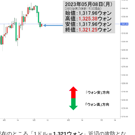
議活動」
⇒ 中国の過剰生産が世界を蝕む。
業種は全般的「不調」⇒ PSIが示す現況は決して良くない。
ン』1人当たり賠償10万ウォンを認定 ⇒ 総額3兆7,000億
DX」1番艦、2032年竣工と公示
の協調に韓国がいっちょがみしたのでは。
⇒ 実は韓国で『BYD』車は売れている。6カ月で対前年同期比
さっそく空港に詰めかけ「出て行け！」「極右勢力」のプラカー
模のAIデータセンター整備」⇒ だから無理だってば。
在のところ「1ドル＝
1,321ウォン
」近辺の攻防とな