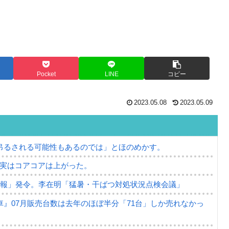
Pocket
LINE
コピー
2023.05.08
2023.05.09
吊るされる可能性もあるのでは」とほのめかす。
⇒ 実はコアコアは上がった。
警報」発令。李在明「猛暑・干ばつ対処状況点検会議」
』07月販売台数は去年のほぼ半分「71台」しか売れなかっ