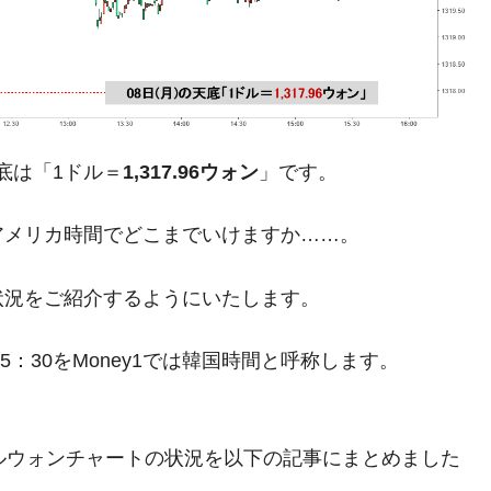
都道府県とは？
がもらえる賞金とは？
底は「1ドル＝
1,317.96ウォン
」です。
？
りそうなスーパーリーグとは？
アメリカ時間でどこまでいけますか……。
高位だった選手とは？
状況をご紹介するようにいたします。
打っている意外な選手とは？
は？
5：30をMoney1では韓国時間と呼称します。
。ドルウォンチャートの状況を以下の記事にまとめました