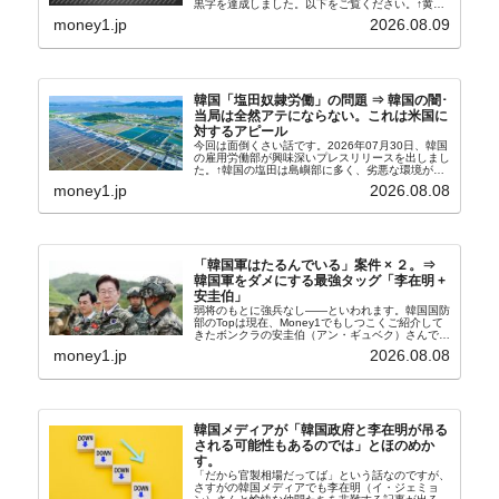
黒字を達成しました。以下をご覧ください。↑黄色
の傾向ペンでフォーカスしているのが2026年06月
money1.jp
2026.08.09
の経常収支です。2026年06月貿易収支：4...
韓国「塩田奴隷労働」の問題 ⇒ 韓国の闇･
当局は全然アテにならない。これは米国に
対するアピール
今回は面倒くさい話です。2026年07月30日、韓国
の雇用労働部が興味深いプレスリリースを出しまし
た。↑韓国の塩田は島嶼部に多く、劣悪な環境が一
般に見られることが少ないため、事件の発覚を妨げ
money1.jp
2026.08.08
たといわれます（後述）。これは、いわゆる「塩田
奴隷...
「韓国軍はたるんでいる」案件 × ２。⇒
韓国軍をダメにする最強タッグ「李在明 +
安圭伯」
弱将のもとに強兵なし――といわれます。韓国国防
部のTopは現在、Money1でもしつこくご紹介して
きたボンクラの安圭伯（アン・ギュベク）さんで
す。↑経済的無知蒙昧な李在明（イ・ジェミョン）
money1.jp
2026.08.08
さんと「韓国初の文官上がり」の国防部長官安圭伯
（アン...
韓国メディアが「韓国政府と李在明が吊る
される可能性もあるのでは」とほのめか
す。
「だから官製相場だってば」という話なのですが、
さすがの韓国メディアでも李在明（イ・ジェミョ