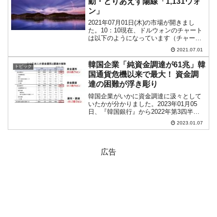
動・とりあえず陽線「1,131ウォ
ン」
2021年07月01日(木)の市場が開きまし
た。10：10現在、ドルウォンのチャート
は以下のようになっています（チャート
は『Investing.com』より引用）。前日は
2021.07.01
アメリカ時間になってから猛烈にウォン
安方向に戻すという荒技を見せました...
韓国企業「純資金調達が61兆」韓
トピック
国通貨危機以来で最大！ 資金調
達の困難が浮き彫り
韓国企業がいかに資金調達に汲々として
いたかが分かりました。2023年01月05
日、『韓国銀行』から2022年第3四半期
の資金循環統計が公表されました。資金
2023.01.07
循環統計とは、至極簡単にいうと、資金
がどこからきてどこに行ったのかを主体
（企業・家計・...
広告