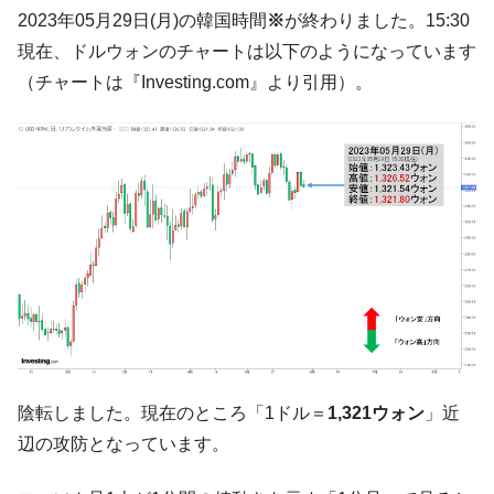
韓国K9専用砲弾･装薬自動供給装甲車両･珍
『Money1』
2023年05月29日(月)の韓国時間
※
が終わりました。15:30
兵器「K10」が改良に乗り出す。
現在、ドルウォンのチャートは以下のようになっています
韓国「2026年07月の輸出入」絶好調。半導
『Money1』
（チャートは『Investing.com』より引用）。
体だけで410億ドル、輸出全体の41％もある
韓国･李在明「青年層の雇用状況が悪い。せ
『Money1』
や、若者に起業させよう」⇒ どんな雇用対策だソレ。
【韓国の外貨準備】2026年07月は4,279億ド
『Money1』
ル。外平債の発行「19.4億ドル」
韓国「ここは北朝鮮なのか。選管がサーバ
『Money1』
ーにウソのデータを入力したのは明白だ」
韓国･李在明さっそく不動産対策で浅薄な発
『Money1』
言。
韓国は「中国と同じく」投資に不適格な国
『Money1』
だ。
陰転しました。現在のところ「1ドル＝
1,321ウォン
」近
『韓国銀行』が「金の保有量を増やしま
『Money1』
辺の攻防となっています。
す」⇒「金を経由するドル入手」手段ではないのか？
韓国･外為取引量「1日当たり1,214.4億ド