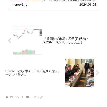
ン）さんと愉快な仲間たちを非難する記事が出るよ
うになっています。もちろん株価の暴落についてで
money1.jp
2026.08.08
『朝鮮日報』に面白い記事が出ています。「東西南
北」というコ...
「韓国株式市場」29日(月)決着・
KOSPI「2,558」ちょい上げ
中国が上から目線「日本に厳重注意」。
一方で「泣き」
ホーム
トピック