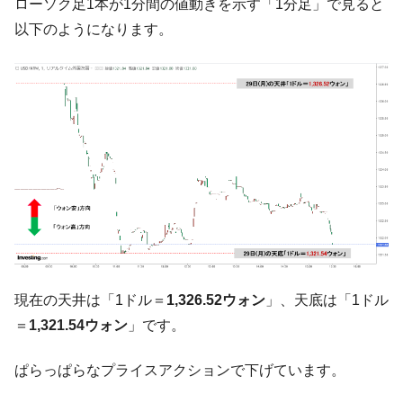
『Money1』
ローソク足1本が1分間の値動きを示す「1分足」で見ると
ル」まで拡大 ⇒ 海外資金の動きに強く左右される状態
以下のようになります。
韓国･帰ってきた李在明。李在明を支持しな
『Money1』
い「50.5％」に上昇
韓国大統領府ボンクラ政策室長が告発され
『Money1』
た ⇒ 国家が行った恐るべき株価操作であり、空前の国政壟
断
韓国･警察職員が「丸刈りになって抗議活
『Money1』
動」
中国だけが鉄鋼輸出を異常増加させる ⇒ 中
『Money1』
国の過剰生産が世界を蝕む。
韓国製造業「半導体絶好調」のウラで他業
『Money1』
種は全般的「不調」⇒ PSIが示す現況は決して良くない。
現在の天井は「1ドル＝
1,326.52ウォン
」、天底は「1ドル
【米韓激突案件】韓国消費者院が『クーパ
『Money1』
＝
1,321.54ウォン
」です。
ン』1人当たり賠償10万ウォンを認定 ⇒ 総額3兆7,000億
韓国で猛暑。南東部では干ばつ
『Money1』
ぱらっぱらなプライスアクションで下げています。
韓国型イージス搭載の次世代駆逐艦
『Money1』