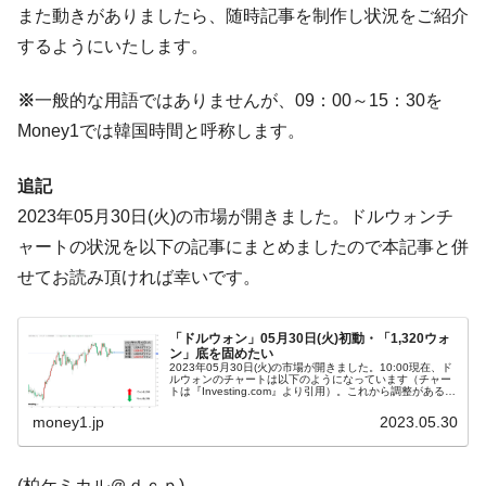
また動きがありましたら、随時記事を制作し状況をご紹介
「KDDX」1番艦、2032年竣工と公示
するようにいたします。
【対日本円】ウォン安が急進！ 日米の協調
『Money1』
に韓国がいっちょがみしたのでは。
※
一般的な用語ではありませんが、09：00～15：30を
韓国政府『BYD』車への補助金を全廃 ⇒ 実
『Money1』
Money1では韓国時間と呼称します。
は韓国で『BYD』車は売れている。6カ月で対前年同期比
1.9倍！
追記
在韓米国大使スティールが着韓！⇒ さっそ
『Money1』
2023年05月30日(火)の市場が開きました。ドルウォンチ
く空港に詰めかけ「出て行け！」「極右勢力」のプラカー
ドを掲げる「在韓反米勢力」
ャートの状況を以下の記事にまとめましたので本記事と併
せてお読み頂ければ幸いです。
韓国政府「2035年までに18.4GW規模のAIデ
『Money1』
ータセンター整備」⇒ だから無理だってば。
JPモルガン「韓国レバレッジETFの清算は
「ドルウォン」05月30日(火)初動・「1,320ウォ
『Money1』
ン」底を固めたい
ほぼ終わった」
2023年05月30日(火)の市場が開きました。10:00現在、ド
ルウォンのチャートは以下のようになっています（チャー
トは『Investing.com』より引用）。これから調整があるか
韓国『国民年金公団』株価暴落で200兆蒸
『Money1』
もしれませんが、前日はなんとか陽線で締まりました。本
日は...
money1.jp
2023.05.30
発。
韓国政府「ニセＫ-ブランドを通報しようキ
『Money1』
ャンペーン」⇒ あの名物教授も登場！
(柏ケミカル＠ｄｃｐ)