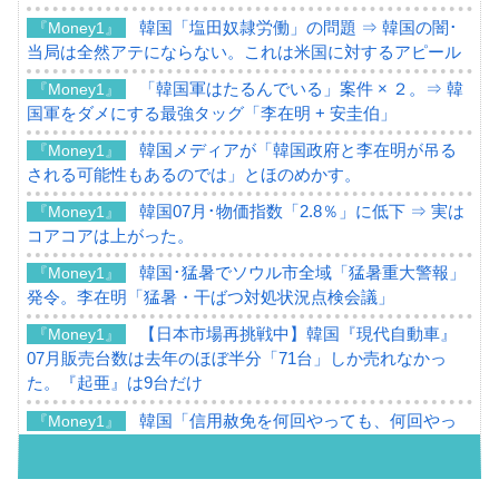
韓国「塩田奴隷労働」の問題 ⇒ 韓国の闇･
『Money1』
当局は全然アテにならない。これは米国に対するアピール
「韓国軍はたるんでいる」案件 × ２。⇒ 韓
『Money1』
国軍をダメにする最強タッグ「李在明 + 安圭伯」
韓国メディアが「韓国政府と李在明が吊る
『Money1』
される可能性もあるのでは」とほのめかす。
韓国07月･物価指数「2.8％」に低下 ⇒ 実は
『Money1』
コアコアは上がった。
韓国･猛暑でソウル市全域「猛暑重大警報」
『Money1』
発令。李在明「猛暑・干ばつ対処状況点検会議」
【日本市場再挑戦中】韓国『現代自動車』
『Money1』
07月販売台数は去年のほぼ半分「71台」しか売れなかっ
た。『起亜』は9台だけ
韓国「信用赦免を何回やっても、何回やっ
『Money1』
ても」⇒ 257万人赦免したのに60万人がまた延滞者に転
落！