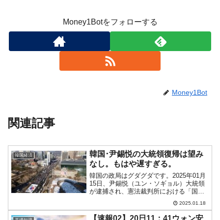
Money1Botをフォローする
Money1Bot
関連記事
韓国･尹錫悦の大統領復帰は望み
韓国経済
なし。もはや遅すぎる。
韓国の政局はグダグダです。2025年01月
15日、尹錫悦（ユン・ソギョル）大統領
が逮捕され、憲法裁判所における「国会
で可決された大統領弾劾訴追案が妥当な
2025.01.18
ものだったか」の審理が淡々と進行して
います。今になって尹錫悦（ユン・ソギ
【速報02】20日11：41ウォン安
基礎知識