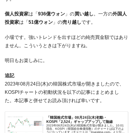
ぎ」では。
個人投資家
は「
936億ウォン
」の
買い越し
。一方の
外国人
韓国鉄鋼最大手『POSCO』ズブズブ沈む。
『Money1』
営業利益80.2％も減少
投資家
は「
51億ウォン
」の
売り越し
です。
米国下院「韓国の公務員個人をターゲット
『Money1』
小場です。強いトレンドを出すほどの純売買金額ではあり
にぶん殴る法案」提出！⇒ クーパン問題は合衆国企業に対
する差別。許してはおかぬ
ません。こういうときは下がりますね。
韓国ボンクラ政策室長･金容範、株価暴落に
『Money1』
他人事のような発言。
明日もお楽しみに。
韓国半導体『SKハイニックス』2026年2Qの
『Money1』
追記
業績「史上最高益」当期純利益は前年同期比13.4倍に。
2023年08月24日(木)の韓国株式市場が開きましたので、
韓国･加徳島新国際空港「またも暗礁」の危
『Money1』
KOSPIチャートの初動状況を以下の記事にまとめまし
機 ⇒ 10.7兆では損が出るからできない。
た。本記事と併せてお読み頂ければ幸いです。
【速報】韓国株式市場の暴落・本日07月29
『Money1』
日(水)もサイドカー・サーキットブレイカーの二段コンボ
発動！
「韓国株式市場」08月24日(木)初動・
KOSPI「2,524」ギャップアップして陰線
IT産業は人を雇用する効果は低い。全産業の
『Money1』
2023年08月24日(木)の韓国株式市場が開きました。10:01
現在、KOSPI（韓国総合株価指数）のチャートは以下のよ
半分未満しか雇用を生まない
うになっています（チャートは『Investing.com』より引