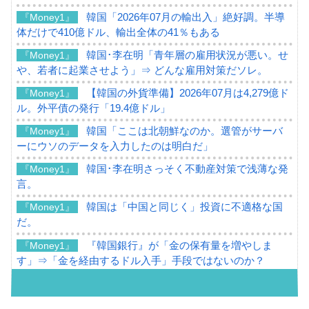
韓国「2026年07月の輸出入」絶好調。半導
『Money1』
体だけで410億ドル、輸出全体の41％もある
韓国･李在明「青年層の雇用状況が悪い。せ
『Money1』
や、若者に起業させよう」⇒ どんな雇用対策だソレ。
【韓国の外貨準備】2026年07月は4,279億ド
『Money1』
ル。外平債の発行「19.4億ドル」
韓国「ここは北朝鮮なのか。選管がサーバ
『Money1』
ーにウソのデータを入力したのは明白だ」
韓国･李在明さっそく不動産対策で浅薄な発
『Money1』
言。
韓国は「中国と同じく」投資に不適格な国
『Money1』
だ。
『韓国銀行』が「金の保有量を増やしま
『Money1』
す」⇒「金を経由するドル入手」手段ではないのか？
韓国･外為取引量「1日当たり1,214.4億ド
『Money1』
ル」まで拡大 ⇒ 海外資金の動きに強く左右される状態