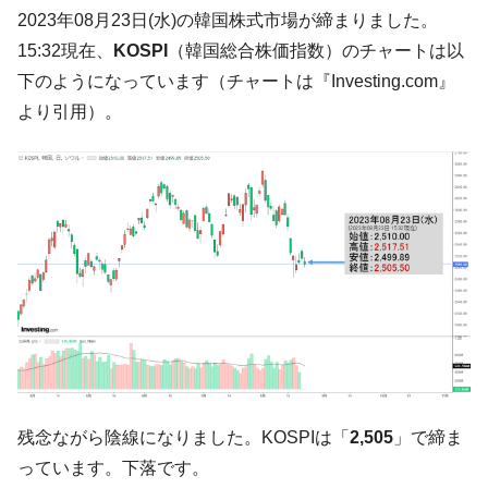
韓国･帰ってきた李在明。李在明を支持しな
2023年08月23日(水)の韓国株式市場が締まりました。
『Money1』
い「50.5％」に上昇
15:32現在、
KOSPI
（韓国総合株価指数）のチャートは以
韓国大統領府ボンクラ政策室長が告発され
『Money1』
下のようになっています（チャートは『Investing.com』
た ⇒ 国家が行った恐るべき株価操作であり、空前の国政壟
より引用）。
断
韓国･警察職員が「丸刈りになって抗議活
『Money1』
動」
中国だけが鉄鋼輸出を異常増加させる ⇒ 中
『Money1』
国の過剰生産が世界を蝕む。
韓国製造業「半導体絶好調」のウラで他業
『Money1』
種は全般的「不調」⇒ PSIが示す現況は決して良くない。
【米韓激突案件】韓国消費者院が『クーパ
『Money1』
ン』1人当たり賠償10万ウォンを認定 ⇒ 総額3兆7,000億
韓国で猛暑。南東部では干ばつ
『Money1』
残念ながら陰線になりました。KOSPIは「
2,505
」で締ま
韓国型イージス搭載の次世代駆逐艦
『Money1』
「KDDX」1番艦、2032年竣工と公示
っています。下落です。