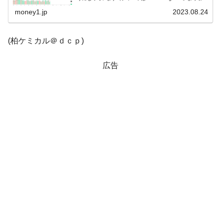
用）。ギャップアップして始まりましたが現在のところ陰
線...
money1.jp
2023.08.24
韓国「株式市場が賭博場のように変質した
『Money1』
のは政界の責任だ」
(柏ケミカル＠ｄｃｐ)
韓国「2026年1Q 資金循環統計」面白い結果
『Money1』
に。
広告
韓国化学企業最大手『ロッテケミカル』純
『Money1』
借入金が約8兆。信用格付け「ネガティブ」にダウン
韓国株式市場･暗黒の火曜日。サーキットブ
『Money1』
レイカーも発動！ 半導体2銘柄の暴落
日本の誇る海洋資源調査船『白嶺』は先進技術の
Fact1
塊！
夏の甲子園、優勝校を最も多く輩出している都道
Fact1
府県とは？
今話題の「楽天ライオンズ」とは？
Fact1
奇跡の毛色「白毛馬」とは？
Fact1
全て勝つといくら？ 競馬GI競走で勝利騎手がもら
Fact1