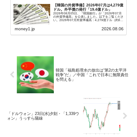
【韓国の外貨準備】2026年07月は4,279億
ドル。外平債の発行「19.4億ドル」
2026年08月05日、『韓国銀行』が「2026年07月
の外貨準備高」を公表しました。以下をご覧くださ
い。2026年07月外貨準備高：4,279億ドル（約67
兆4,456億円）※前月比：+6億ドル＜＜内訳＞＞
⇒Securities：3,80...
money1.jp
2026.08.06
韓国「福島処理水の放出は“第2の太平洋
戦争”だ」／中国「これで日本に無限責任
を問える」
「ドルウォン」23日(水)夕刻・「1,339ウ
ォン」うっすら陽線