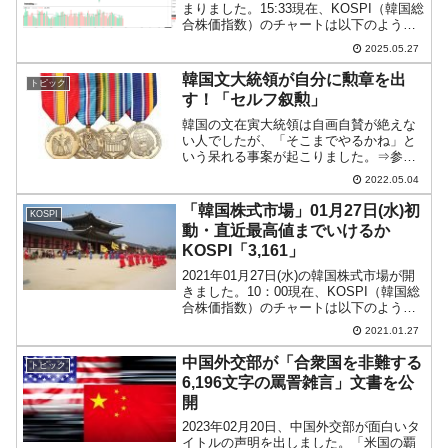
まりました。15:33現在、KOSPI（韓国総
合株価指数）のチャートは以下のように
なっています（チャートは
2025.05.27
『Investing.com』より引用）。陽線がも
うひとつ伸びませんでした。KOSPIは...
韓国文大統領が自分に勲章を出
トピック
す！「セルフ叙勲」
韓国の文在寅大統領は自画自賛が絶えな
い人でしたが、「そこまでやるかね」と
いう呆れる事案が起こりました。⇒参
照・引用元：『韓国 大統領府』公式サイ
2022.05.04
ト「第20回国務会の開催結果関連書面説
明会」2022年05月03日、文大統領任期中
「韓国株式市場」01月27日(水)初
KOSPI
で最後の国務会...
動・直近最高値までいけるか
KOSPI「3,161」
2021年01月27日(水)の韓国株式市場が開
きました。10：00現在、KOSPI（韓国総
合株価指数）のチャートは以下のように
なっています（チャートは
2021.01.27
『Investing.com』より引用）。少しだけ
ギャップアップして始まり現在は陽線で
中国外交部が「合衆国を非難する
トピック
す。...
6,196文字の罵詈雑言」文書を公
開
2023年02月20日、中国外交部が面白いタ
イトルの声明を出しました。「米国の覇