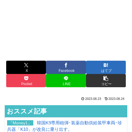
X
Facebook
はてブ
Pocket
LINE
コピー
2023.08.23
2023.08.24
おススメ記事
韓国K9専用砲弾･装薬自動供給装甲車両･珍
『Money1』
兵器「K10」が改良に乗り出す。