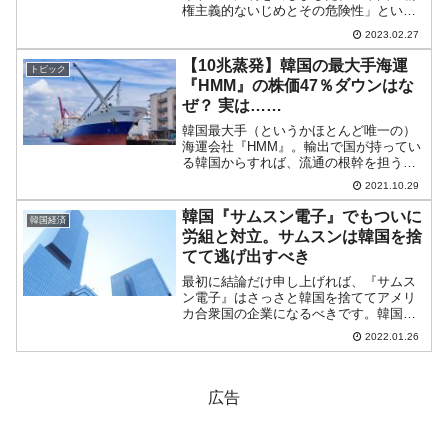
権主義的ないじめとその危険性」という
タイトルです。アメリカ合衆国の半導体
2023.02.27
での締め付けが厳しくなり、偵察気球を
撃墜されたので頭にきたようです。非常
【10兆蒸発】韓国の最大手海運
トピック
に長い文書（目次...
『HMM』の株価47％ダウンはな
ぜ？ 実は……
韓国最大手（というかほとんど唯一の）
海運会社『HMM』。輸出で国が持ってい
る韓国からすれば、流通の根幹を担う重
要な会社です。世界的船便不足で流通が
2021.10.29
混乱しているので、さぞ評価も上がって
いるのではないか？と思われるかもしれ
韓国『サムスン電子』でもついに
韓国経済
ませんが、実は株価は大...
労組と対立。サムスンは韓国を捨
てて逃げ出すべき
最初に結論だけ申し上げれば、『サムス
ン電子』はさっさと韓国を捨ててアメリ
カ合衆国の企業になるべきです。韓国企
業といえば、労働組合と経営陣の対決に
2022.01.26
より生産性が低いことで知られていま
す。何かというと賃上げ騒動が起こり、
会社の業績がそれで悪くなる...
広告