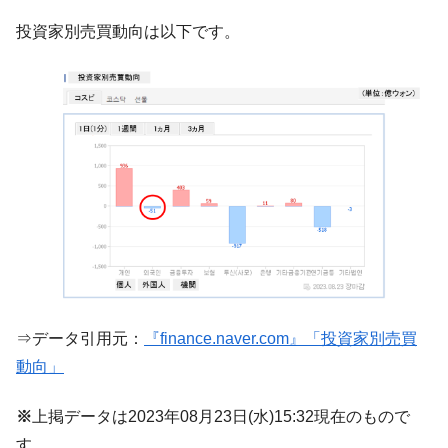
【対日本円】ウォン安が急進！ 日米の協調
『Money1』
投資家別売買動向は以下です。
に韓国がいっちょがみしたのでは。
韓国政府『BYD』車への補助金を全廃 ⇒ 実
『Money1』
は韓国で『BYD』車は売れている。6カ月で対前年同期比
1.9倍！
在韓米国大使スティールが着韓！⇒ さっそ
『Money1』
く空港に詰めかけ「出て行け！」「極右勢力」のプラカー
ドを掲げる「在韓反米勢力」
韓国政府「2035年までに18.4GW規模のAIデ
『Money1』
ータセンター整備」⇒ だから無理だってば。
JPモルガン「韓国レバレッジETFの清算は
『Money1』
ほぼ終わった」
韓国『国民年金公団』株価暴落で200兆蒸
『Money1』
⇒データ引用元：
『finance.naver.com』「投資家別売買
発。
動向」
韓国政府「ニセＫ-ブランドを通報しようキ
『Money1』
ャンペーン」⇒ あの名物教授も登場！
※
上掲データは2023年08月23日(水)15:32現在のもので
韓国「橋が落ちました」⇒ 耐久性「なさす
『Money1』
す。