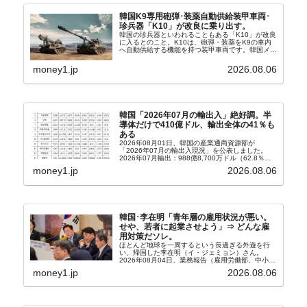
韓国K9専用砲弾･装薬自動供給装甲車両･
珍兵器「K10」が改良に乗り出す。
韓国の珍兵器といわれることもある「K10」が改良
に入るとのこと。K10は、砲弾・装薬をK9の車内
へ自動供給する機能を持つ装甲車両です。韓国メデ
ィア『Chosun Biz』が報じていますので、同記事
から以下に一部を引きます。2005年に初めて...
money1.jp
2026.08.06
韓国「2026年07月の輸出入」絶好調。半
導体だけで410億ドル、輸出全体の41％も
ある
2026年08月01日、韓国の産業通商資源部が
「2026年07月の輸出入現況」を公表しました。
2026年07月輸出：988億8,700万ドル（62.8％）
輸入：685億6,300万ドル（26.5％）貿易収支：
money1.jp
2026.08.06
303億2,400万ドル2026...
韓国･李在明「青年層の雇用状況が悪い。
せや、若者に起業させよう」⇒ どんな雇
用対策だソレ。
ほとんど地球を一周するという長過ぎる外遊を行
い、帰国した李在明（イ・ジェミョン）さん。
2026年08月04日、業務報告（雇用労働部、中小ベ
ンチャー企業部、公正取引委員会）を主催。この席
money1.jp
2026.08.06
上、韓国大統領に成りおおせた李在明（イ・ジェミ
ョン）さん...