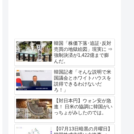
韓国「株価下落･追証･反対
売買の地獄絵図」現実に ⇒
強制決済が1,422億まで膨
んだ。
韓国記者「そんな説明で米
国議会とホワイトハウスを
説得できるわけないだ
ろ！」
【対日本円】ウォン安が急
進！ 日米の協調に韓国がい
っちょがみしたのでは。
【07月13日暗黒の月曜日】