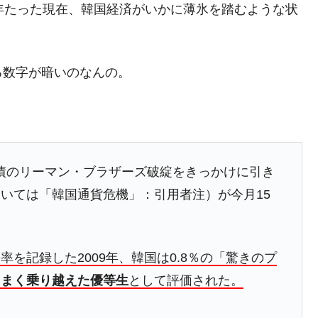
DX」1番艦、2032年竣工と公示
年たった現在、韓国経済がいかに薄氷を踏むような状
の協調に韓国がいっちょがみしたのでは。
⇒ 実は韓国で『BYD』車は売れている。6カ月で対前年同期比
る数字が暗いのなんの。
さっそく空港に詰めかけ「出て行け！」「極右勢力」のプラカー
模のAIデータセンター整備」⇒ だから無理だってば。
清算はほぼ終わった」
国公債のリーマン・ブラザーズ破綻をきっかけに引き
兆蒸発。
いては「韓国通貨危機」：引用者注）が今月15
うキャンペーン」⇒ あの名物教授も登場！
さすぎ」では。
を記録した2009年、韓国は0.8％の「驚きのプ
む。営業利益80.2％も減少
うまく乗り越えた優等生
として評価された。
ットにぶん殴る法案」提出！⇒ クーパン問題は合衆国企業に対