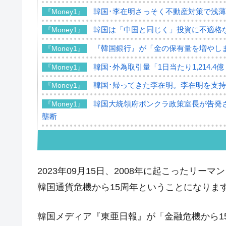
韓国･李在明さっそく不動産対策で浅
『Money1』
韓国は「中国と同じく」投資に不適格
『Money1』
『韓国銀行』が「金の保有量を増やし
『Money1』
韓国･外為取引量「1日当たり1,214.
『Money1』
韓国･帰ってきた李在明。李在明を支持し
『Money1』
韓国大統領府ボンクラ政策室長が告発さ
『Money1』
壟断
韓国･警察職員が「丸刈りになって抗
『Money1』
中国だけが鉄鋼輸出を異常増加させる 
『Money1』
2023年09月15日、2008年に起こったリ
韓国製造業「半導体絶好調」のウラで他
『Money1』
韓国通貨危機から15周年ということになります（
【米韓激突案件】韓国消費者院が『クーパ
『Money1』
韓国で猛暑。南東部では干ばつ
『Money1』
韓国メディア『東亜日報』が「金融危機から1