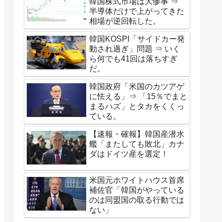
韓国株式市場は大惨事 ⇒
半導体だけで上がってきた
相場が逆回転した。
韓国KOSPI「サイドカー発
動され過ぎ」問題 ⇒ いく
ら何でも41回は落ちすぎ
だ。
韓国政府「米国のカツアゲ
に怯える」⇒ 「15％でまと
まるハズ」とタカをくくっ
ている。
【速報・確報】韓国産潜水
艦「またしても敗北」カナ
ダはドイツ産を選定！
米国元ホワイトハウス首席
補佐官「韓国がやっている
のは同盟国の取る行動では
ない」