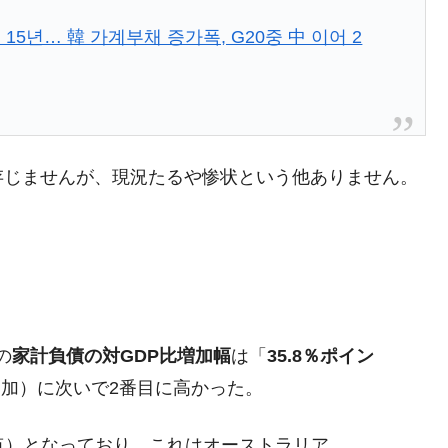
暴落に他人事のような発言。
년… 韓 가계부채 증가폭, G20중 中 이어 2
年2Qの業績「史上最高益」当期純利益は前年同期比13.4倍に。
危機 ⇒ 10.7兆では損が出るからできない。
月29日(水)もサイドカー・サーキットブレイカーの二段コンボ
存じませんが、現況たるや惨状という他ありません。
産業の半分未満しか雇用を生まない
したのは政界の責任だ」
い結果に。
』純借入金が約8兆。信用格付け「ネガティブ」にダウン
トブレイカーも発動！ 半導体2銘柄の暴落
の
家計負債の対GDP比増加幅
は「
35.8％ポイン
術の塊！
増加）に次いで2番目に高かった。
都道府県とは？
時点）となっており、これはオーストラリア