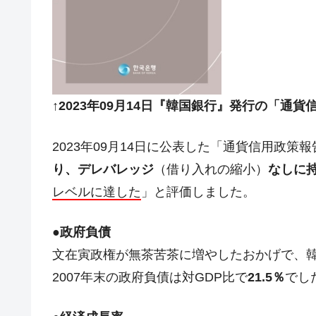
↑2023年09月14日『韓国銀行』発行の「通
2023年09月14日に公表した「通貨信用政
り、デレバレッジ
（借り入れの縮小）
なしに
レベルに達した
」と評価しました。
●政府負債
文在寅政権が無茶苦茶に増やしたおかげで、韓
2007年末の政府負債は対GDP比で
21.5％
でし