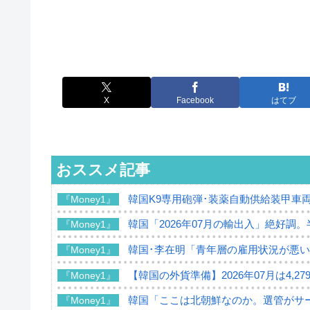
X
Facebook
はてブ
おススメ記事
韓国K9専用砲弾･装薬自動供給装甲車両
『Money1』
韓国「2026年07月の輸出入」絶好調
『Money1』
韓国･李在明「青年層の雇用状況が悪い
『Money1』
【韓国の外貨準備】2026年07月は4,2
『Money1』
韓国「ここは北朝鮮なのか。選管がサ
『Money1』