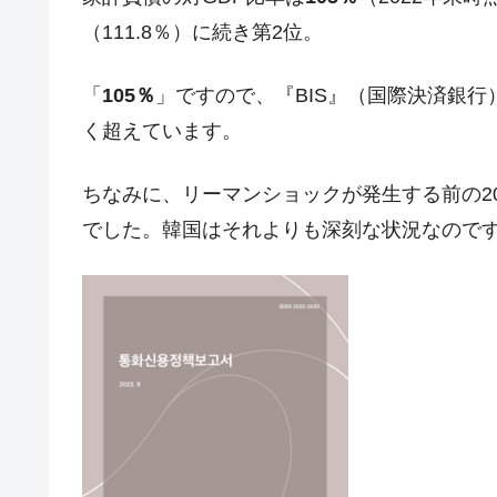
今話題の「楽天ライオンズ」とは？
Fact1
（111.8％）に続き第2位。
奇跡の毛色「白毛馬」とは？
Fact1
全て勝つといくら？ 競馬GI競走で勝利騎手
「
105％
」ですので、『BIS』（国際決済銀行
Fact1
く超えています。
平成仮面ライダーの意外すぎるモチーフとは
Fact1
発表から2日で大崩壊、鳴かず飛ばずに終わ
Fact1
ちなみに、リーマンショックが発生する前の20
日本人マスターズ挑戦の歴史。松山以前に最
Fact1
でした。韓国はそれよりも深刻な状況なので
甲子園通算本塁打、最多の清原に次いで多く
Fact1
セレクトセールの高額取引馬が稼いだ金額と
Fact1