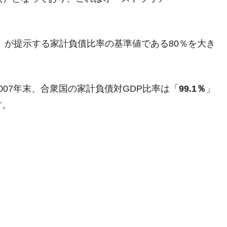
がもらえる賞金とは？
）が提示する家計負債比率の基準値である80％を大き
？
りそうなスーパーリーグとは？
07年末、合衆国の家計負債対GDP比率は「
99.1％
」
高位だった選手とは？
す。
打っている意外な選手とは？
は？