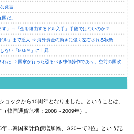
薄な発言。
な国だ。
ます」⇒「金を経由するドル入手」手段ではないのか？
4億ドル」まで拡大 ⇒ 海外資金の動きに強く左右される状態
ない「50.5％」に上昇
れた ⇒ 国家が行った恐るべき株価操作であり、空前の国政
議活動」
⇒ 中国の過剰生産が世界を蝕む。
ーマンショックから15周年となりました。ということは、
業種は全般的「不調」⇒ PSIが示す現況は決して良くない。
韓国通貨危機：2008～2009年）。
ン』1人当たり賠償10万ウォンを認定 ⇒ 総額3兆7,000億
5年…韓国家計負債増加幅、G20中で2位」という記