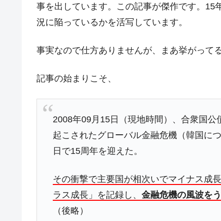
韓国型イージス搭載の次世代駆逐艦「KD
『Money1』
事を出しています。この記事が傑作です。15
【対日本円】ウォン安が急進！ 日米
『Money1』
況に陥っているかを活写しています。
韓国政府『BYD』車への補助金を全廃 
『Money1』
1.9倍！
事実なので仕方ありませんが、まあ挙がって
在韓米国大使スティールが着韓！⇒ 
『Money1』
記事の始まりこそ、
ドを掲げる「在韓反米勢力」
韓国政府「2035年までに18.4GW規
『Money1』
JPモルガン「韓国レバレッジETFの
『Money1』
2008年09月15日（現地時間）、合衆
韓国『国民年金公団』株価暴落で200
『Money1』
起こされたグローバル金融危機（韓国につ
日で15周年を迎えた。
韓国政府「ニセＫ-ブランドを通報しよ
『Money1』
韓国「橋が落ちました」⇒ 耐久性「な
『Money1』
その衝撃で主要国が相次いでマイナス成長率
韓国鉄鋼最大手『POSCO』ズブズブ沈
『Money1』
ラス成長」を記録し、
金融危機の風波を
米国下院「韓国の公務員個人をターゲ
『Money1』
（後略）
する差別。許してはおかぬ