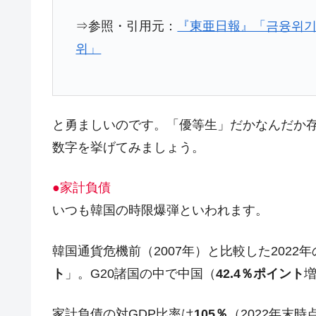
韓国ボンクラ政策室長･金容範、株価
『Money1』
⇒参照・引用元：
『東亜日報』「금융위기 15
위」
韓国半導体『SKハイニックス』2026
『Money1』
韓国･加徳島新国際空港「またも暗礁」の
『Money1』
【速報】韓国株式市場の暴落・本日07
『Money1』
発動！
と勇ましいのです。「優等生」だかなんだか
IT産業は人を雇用する効果は低い。全
『Money1』
数字を挙げてみましょう。
韓国「株式市場が賭博場のように変質
『Money1』
●家計負債
韓国「2026年1Q 資金循環統計」面白
『Money1』
いつも韓国の時限爆弾といわれます。
韓国化学企業最大手『ロッテケミカル
『Money1』
韓国株式市場･暗黒の火曜日。サーキッ
『Money1』
韓国通貨危機前（2007年）と比較した2022年
日本の誇る海洋資源調査船『白嶺』は先進技
ト
」。G20諸国の中で中国（
42.4％ポイント
Fact1
夏の甲子園、優勝校を最も多く輩出している
Fact1
家計負債の対GDP比率は
105％
（2022年末