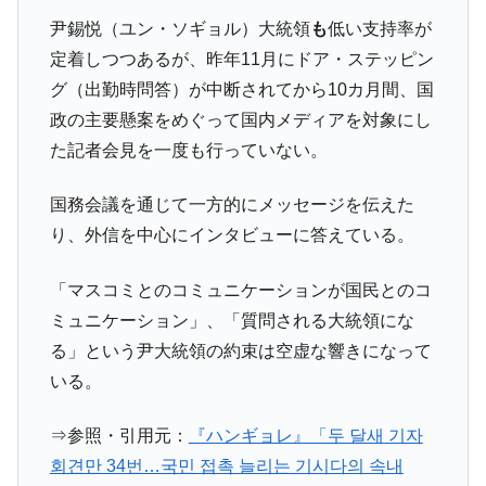
尹錫悦（ユン・ソギョル）大統領
も
低い支持率が
定着しつつあるが、昨年11月にドア・ステッピン
グ（出勤時問答）が中断されてから10カ月間、国
政の主要懸案をめぐって国内メディアを対象にし
た記者会見を一度も行っていない。
国務会議を通じて一方的にメッセージを伝えた
り、外信を中心にインタビューに答えている。
「マスコミとのコミュニケーションが国民とのコ
ミュニケーション」、「質問される大統領にな
る」という尹大統領の約束は空虚な響きになって
いる。
⇒参照・引用元：
『ハンギョレ』「두 달새 기자
회견만 34번…국민 접촉 늘리는 기시다의 속내