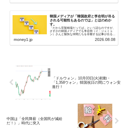
（アン...
韓国メディアが「韓国政府と李在明が吊る
される可能性もあるのでは」とほのめか
す。
「だから官製相場だってば」という話なのですが、
さすがの韓国メディアでも李在明（イ・ジェミョ
ン）さんと愉快な仲間たちを非難する記事が出るよ
うになっています。もちろん株価の暴落についてで
money1.jp
2026.08.08
『朝鮮日報』に面白い記事が出ています。「東西南
北」というコ...
「ドルウォン」10月03日(火)初動・
「1,358ウォン」韓国祝日の間にウォン安
進行！
中国は「全民降薪（全国民が減給
だ！）」時代に突入