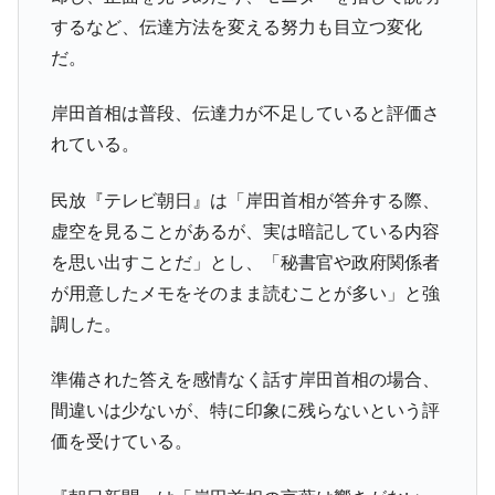
「KDDX」1番艦、2032年竣工と公示
するなど、伝達方法を変える努力も目立つ変化
【対日本円】ウォン安が急進！ 日米の協調
『Money1』
だ。
に韓国がいっちょがみしたのでは。
岸田首相は普段、伝達力が不足していると評価さ
韓国政府『BYD』車への補助金を全廃 ⇒ 実
『Money1』
は韓国で『BYD』車は売れている。6カ月で対前年同期比
れている。
1.9倍！
在韓米国大使スティールが着韓！⇒ さっそ
民放『テレビ朝日』は「岸田首相が答弁する際、
『Money1』
く空港に詰めかけ「出て行け！」「極右勢力」のプラカー
虚空を見ることがあるが、実は暗記している内容
ドを掲げる「在韓反米勢力」
を思い出すことだ」とし、「秘書官や政府関係者
韓国政府「2035年までに18.4GW規模のAIデ
『Money1』
が用意したメモをそのまま読むことが多い」と強
ータセンター整備」⇒ だから無理だってば。
調した。
JPモルガン「韓国レバレッジETFの清算は
『Money1』
ほぼ終わった」
準備された答えを感情なく話す岸田首相の場合、
韓国『国民年金公団』株価暴落で200兆蒸
『Money1』
間違いは少ないが、特に印象に残らないという評
発。
価を受けている。
韓国政府「ニセＫ-ブランドを通報しようキ
『Money1』
ャンペーン」⇒ あの名物教授も登場！