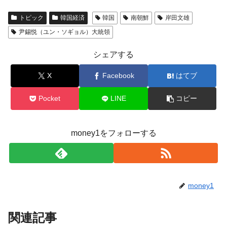
トピック
韓国経済
韓国
南朝鮮
岸田文雄
尹錫悦（ユン・ソギョル）大統領
シェアする
X
Facebook
はてブ
Pocket
LINE
コピー
money1をフォローする
money1
関連記事