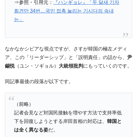
全て勝つといくら？ 競馬GI競走で勝利騎手がもら
Fact1
⇒参照・引用元：
『ハンギョレ』「두 달새 기자
える賞金とは？
회견만 34번…국민 접촉 늘리는 기시다의 속내
平成仮面ライダーの意外すぎるモチーフとは？
Fact1
는」
発表から2日で大崩壊、鳴かず飛ばずに終わりそう
Fact1
なスーパーリーグとは？
日本人マスターズ挑戦の歴史。松山以前に最高位
Fact1
なかなかシビアな視点ですが、さすが韓国の極左メディ
だった選手とは？
ア、この「リーダーシップ」と「説明責任」の話から、
尹
甲子園通算本塁打、最多の清原に次いで多く打っ
Fact1
錫悦
（ユン・ソギョル）
大統領批判
にもっていくのです。
ている意外な選手とは？
セレクトセールの高額取引馬が稼いだ金額とは？
Fact1
同記事最後の段落が以下です。
（前略）
記者会見など対国民接触を増やす方法で支持率低
下を回復しようとする岸田首相の対応は、
韓国と
は全く異なる姿
だ。