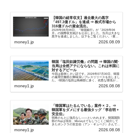
【韓国の経常収支】過去最大の黒字
「497.3億ドル」を達成 ⇒ 株式市場から
316億ドルの資金流出。
2026年08月06日、『韓国銀行』が「2026年06
月」の国際収支統計を公示しました。当月は大きな
黒字を達成しました。以下をご覧ください。↑黄色
の傾向ペンでフォーカスしているのが2026年06月
money1.jp
2026.08.09
の経常収支です。2026年06月貿易収支：4...
韓国「塩田奴隷労働」の問題 ⇒ 韓国の闇･
当局は全然アテにならない。これは米国に
対するアピール
今回は面倒くさい話です。2026年07月30日、韓国
の雇用労働部が興味深いプレスリリースを出しまし
た。↑韓国の塩田は島嶼部に多く、劣悪な環境が一
般に見られることが少ないため、事件の発覚を妨げ
money1.jp
2026.08.08
たといわれます（後述）。これは、いわゆる「塩田
奴隷...
「韓国軍はたるんでいる」案件 × ２。⇒
韓国軍をダメにする最強タッグ「李在明 +
安圭伯」
弱将のもとに強兵なし――といわれます。韓国国防
部のTopは現在、Money1でもしつこくご紹介して
きたボンクラの安圭伯（アン・ギュベク）さんで
す。↑経済的無知蒙昧な李在明（イ・ジェミョン）
money1.jp
2026.08.08
さんと「韓国初の文官上がり」の国防部長官安圭伯