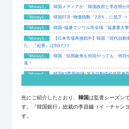
韓国メディアが「韓国政府と李在明が
『Money1』
韓国07月･物価指数「2.8％」に低下 
『Money1』
韓国･猛暑でソウル市全域「猛暑重大
『Money1』
【日本市場再挑戦中】韓国『現代自動車
『Money1』
た。『起亜』は9台だけ
韓国「信用赦免を何回やっても、何回や
『Money1』
落！
韓国K9専用砲弾･装薬自動供給装甲車両
『Money1』
韓国「2026年07月の輸出入」絶好調
『Money1』
韓国･李在明「青年層の雇用状況が悪い
『Money1』
先にご紹介したとおり、
韓国
は監査シーズン
【韓国の外貨準備】2026年07月は4,2
『Money1』
す。『韓国銀行』総裁の李昌鏞（イ・チャン
韓国「ここは北朝鮮なのか。選管がサ
す。
『Money1』
韓国･李在明さっそく不動産対策で浅
『Money1』