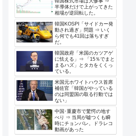
韓国株式市場は大惨事 ⇒
半導体だけで上がってきた
相場が逆回転した。
韓国KOSPI「サイドカー発
動され過ぎ」問題 ⇒ いく
ら何でも41回は落ちすぎ
だ。
韓国政府「米国のカツアゲ
に怯える」⇒ 「15％でまと
まるハズ」とタカをくくっ
ている。
米国元ホワイトハウス首席
補佐官「韓国がやっている
のは同盟国の取る行動では
ない」
中国･重慶市で驚愕の地す
べり ⇒ 当局が嘘つくも瞬
時にチョンバレ。ドラレコ
動画があった