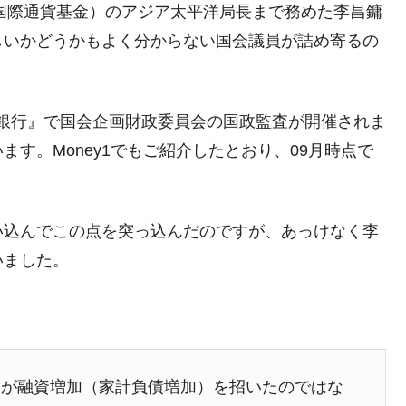
 Fundの略：国際通貨基金）のアジア太平洋局長まで務めた李昌鏞
な国だ。
しいかどうかもよく分からない国会議員が詰め寄るの
ます」⇒「金を経由するドル入手」手段ではないのか？
4億ドル」まで拡大 ⇒ 海外資金の動きに強く左右される状態
韓国銀行』で国会企画財政委員会の国政監査が開催されま
ない「50.5％」に上昇
す。Money1でもご紹介したとおり、09月時点で
れた ⇒ 国家が行った恐るべき株価操作であり、空前の国政
議活動」
い込んでこの点を突っ込んだのですが、あっけなく李
⇒ 中国の過剰生産が世界を蝕む。
いました。
業種は全般的「不調」⇒ PSIが示す現況は決して良くない。
ン』1人当たり賠償10万ウォンを認定 ⇒ 総額3兆7,000億
DX」1番艦、2032年竣工と公示
とが融資増加（家計負債増加）を招いたのではな