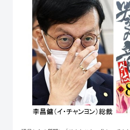
今話題の「楽天ライオンズ」とは？
Fact1
奇跡の毛色「白毛馬」とは？
Fact1
全て勝つといくら？ 競馬GI競走で勝利騎手
Fact1
平成仮面ライダーの意外すぎるモチーフとは
Fact1
発表から2日で大崩壊、鳴かず飛ばずに終わ
Fact1
日本人マスターズ挑戦の歴史。松山以前に最
Fact1
甲子園通算本塁打、最多の清原に次いで多く
Fact1
セレクトセールの高額取引馬が稼いだ金額と
Fact1