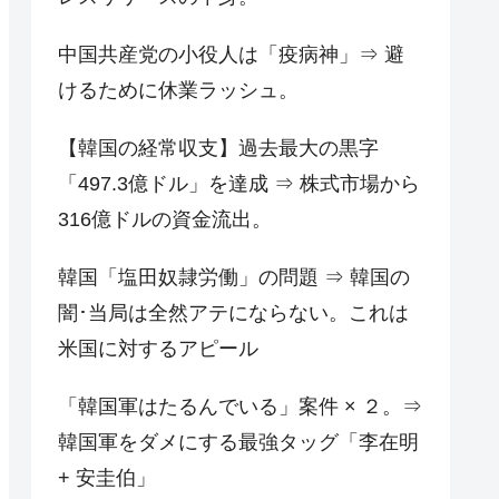
中国共産党の小役人は「疫病神」⇒ 避
けるために休業ラッシュ。
【韓国の経常収支】過去最大の黒字
「497.3億ドル」を達成 ⇒ 株式市場から
316億ドルの資金流出。
韓国「塩田奴隷労働」の問題 ⇒ 韓国の
闇･当局は全然アテにならない。これは
米国に対するアピール
「韓国軍はたるんでいる」案件 × ２。⇒
韓国軍をダメにする最強タッグ「李在明
+ 安圭伯」