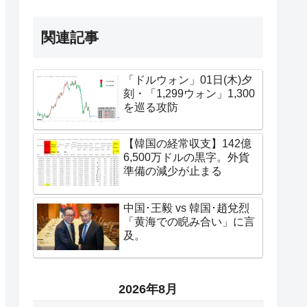
関連記事
「ドルウォン」01日(木)夕
刻・「1,299ウォン」1,300
を巡る攻防
【韓国の経常収支】142億
6,500万ドルの黒字。外貨
準備の減少が止まる
中国･王毅 vs 韓国･趙兌烈
「黄海での睨み合い」に言
及。
2026年8月