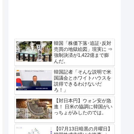
韓国「株価下落･追証･反対
売買の地獄絵図」現実に ⇒
強制決済が1,422億まで膨
んだ。
韓国記者「そんな説明で米
国議会とホワイトハウスを
説得できるわけないだ
ろ！」
【対日本円】ウォン安が急
進！ 日米の協調に韓国がい
っちょがみしたのでは。
【07月13日暗黒の月曜日】