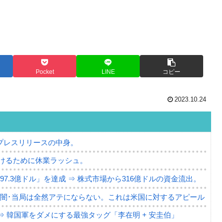
Pocket
LINE
コピー
2023.10.24
プレスリリースの中身。
けるために休業ラッシュ。
7.3億ドル」を達成 ⇒ 株式市場から316億ドルの資金流出。
の闇･当局は全然アテにならない。これは米国に対するアピール
⇒ 韓国軍をダメにする最強タッグ「李在明 + 安圭伯」