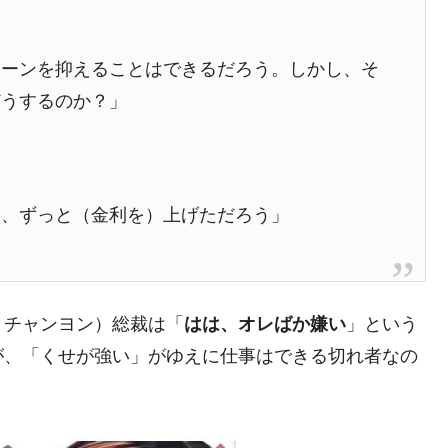
の協調に韓国がいっちょがみしたのでは。
⇒ 実は韓国で『BYD』車は売れている。6カ月で対前年同期比
ローンを抑えることはできるだろう。しかし、そ
どうするのか？」
さっそく空港に詰めかけ「出て行け！」「極右勢力」のプラカー
模のAIデータセンター整備」⇒ だから無理だってば。
清算はほぼ終わった」
ら、ずっと（金利を）上げただろう」
兆蒸発。
うキャンペーン」⇒ あの名物教授も登場！
さすぎ」では。
・チャンヨン）総裁は「
はは、オレばか嫌い
」という
む。営業利益80.2％も減少
が、「くせが強い」がゆえに仕事はできる切れ者なの
術の塊！
都道府県とは？