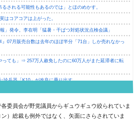
吊るされる可能性もあるのでは」とほのめかす。
⇒ 実はコアコアは上がった。
警報」発令。李在明「猛暑・干ばつ対処状況点検会議」
』07月販売台数は去年のほぼ半分「71台」しか売れなかっ
っても」⇒ 257万人赦免したのに60万人がまた延滞者に転
･珍兵器「K10」が改良に乗り出す。
。半導体だけで410億ドル、輸出全体の41％もある
。せや、若者に起業させよう」⇒ どんな雇用対策だソレ。
で各委員会が野党議員からギュウギュウ絞られていま
79億ドル。外平債の発行「19.4億ドル」
ヨン）総裁も例外ではなく、矢面にさらされていま
ーバーにウソのデータを入力したのは明白だ」
薄な発言。