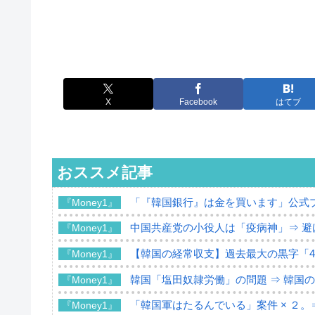
X
Facebook
はてブ
おススメ記事
「『韓国銀行』は金を買います」公式
『Money1』
中国共産党の小役人は「疫病神」⇒ 避
『Money1』
【韓国の経常収支】過去最大の黒字「49
『Money1』
韓国「塩田奴隷労働」の問題 ⇒ 韓国
『Money1』
「韓国軍はたるんでいる」案件 × ２。
『Money1』