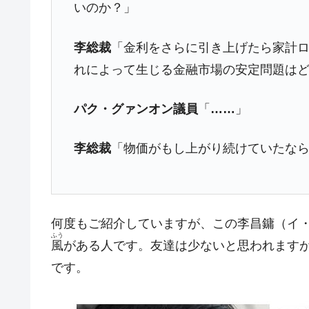
【対日本円】ウォン安が急進！ 日米
『Money1』
いのか？」
韓国政府『BYD』車への補助金を全廃 
『Money1』
李総裁
「金利をさらに引き上げたら家計
1.9倍！
れによって生じる金融市場の安定問題は
在韓米国大使スティールが着韓！⇒ 
『Money1』
ドを掲げる「在韓反米勢力」
パク・グァンオン議員
「
……
」
韓国政府「2035年までに18.4GW規
『Money1』
JPモルガン「韓国レバレッジETFの
『Money1』
李総裁
「物価がもし上がり続けていたな
韓国『国民年金公団』株価暴落で200
『Money1』
韓国政府「ニセＫ-ブランドを通報しよ
『Money1』
韓国「橋が落ちました」⇒ 耐久性「な
『Money1』
何度もご紹介していますが、この李昌鏞（イ
ふう
韓国鉄鋼最大手『POSCO』ズブズブ沈
『Money1』
風
がある人です。友達は少ないと思われます
日本の誇る海洋資源調査船『白嶺』は先進技
です。
Fact1
夏の甲子園、優勝校を最も多く輩出している
Fact1