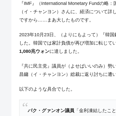
『IMF』（International Monetary
韓国は「中国と同じく」投資に不適格
『Money1』
（イ・チャンヨン）さんに、経済について詳
『韓国銀行』が「金の保有量を増やし
『Money1』
ですから……まあ大したものです。
韓国･外為取引量「1日当たり1,214.
『Money1』
2023年10月23日、（よりにもよって）『
韓国･帰ってきた李在明。李在明を支持し
『Money1』
した。韓国では家計負債が再び増加に転じていま
韓国大統領府ボンクラ政策室長が告発さ
『Money1』
1,080兆ウォン
に達しました。
壟断
韓国･警察職員が「丸刈りになって抗
『Money1』
『共に民主党』議員が（よせばいいのみ）勢
中国だけが鉄鋼輸出を異常増加させる 
『Money1』
昌鏞（イ・チャンヨン）総裁に返り討ちに遭
韓国製造業「半導体絶好調」のウラで他
『Money1』
以下のような具合でした。
【米韓激突案件】韓国消費者院が『クーパ
『Money1』
韓国で猛暑。南東部では干ばつ
『Money1』
韓国型イージス搭載の次世代駆逐艦「KD
『Money1』
パク・グァンオン議員
「金利凍結したこ