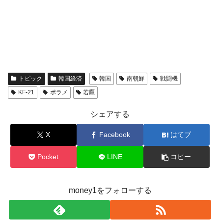
トピック
韓国経済
韓国
南朝鮮
戦闘機
KF-21
ポラメ
若鷹
シェアする
X
Facebook
はてブ
Pocket
LINE
コピー
money1をフォローする