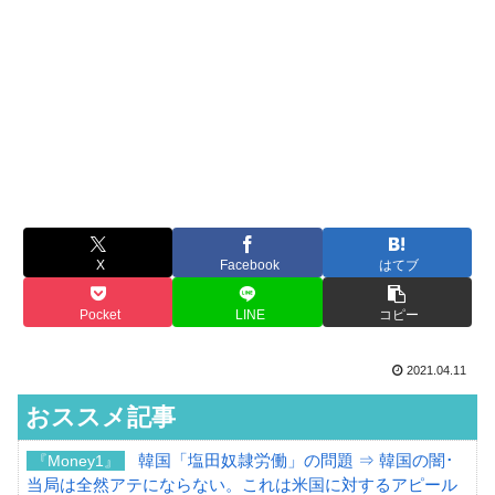
X
Facebook
はてブ
Pocket
LINE
コピー
2021.04.11
おススメ記事
韓国「塩田奴隷労働」の問題 ⇒ 韓国の闇･
『Money1』
当局は全然アテにならない。これは米国に対するアピール