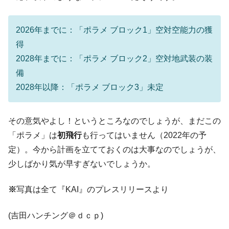
全て勝つといくら？ 競馬GI競走で勝利騎手がもら
Fact1
える賞金とは？
平成仮面ライダーの意外すぎるモチーフとは？
Fact1
2026年までに：「ポラメ ブロック1」空対空能力の獲
得
発表から2日で大崩壊、鳴かず飛ばずに終わりそう
Fact1
なスーパーリーグとは？
2028年までに：「ポラメ ブロック2」空対地武装の装
備
日本人マスターズ挑戦の歴史。松山以前に最高位
Fact1
だった選手とは？
2028年以降：「ポラメ ブロック3」未定
甲子園通算本塁打、最多の清原に次いで多く打っ
Fact1
ている意外な選手とは？
その意気やよし！というところなのでしょうが、まだこの
セレクトセールの高額取引馬が稼いだ金額とは？
Fact1
「ポラメ」は
初飛行
も行ってはいません（2022年の予
定）。今から計画を立てておくのは大事なのでしょうが、
少しばかり気が早すぎないでしょうか。
※
写真は全て『KAI』のプレスリリースより
(吉田ハンチング＠ｄｃｐ)