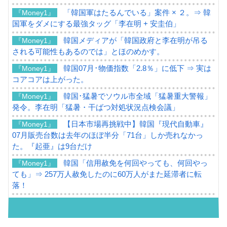
「韓国軍はたるんでいる」案件 × ２。⇒ 韓
『Money1』
国軍をダメにする最強タッグ「李在明 + 安圭伯」
韓国メディアが「韓国政府と李在明が吊る
『Money1』
される可能性もあるのでは」とほのめかす。
韓国07月･物価指数「2.8％」に低下 ⇒ 実は
『Money1』
コアコアは上がった。
韓国･猛暑でソウル市全域「猛暑重大警報」
『Money1』
発令。李在明「猛暑・干ばつ対処状況点検会議」
【日本市場再挑戦中】韓国『現代自動車』
『Money1』
07月販売台数は去年のほぼ半分「71台」しか売れなかっ
た。『起亜』は9台だけ
韓国「信用赦免を何回やっても、何回やっ
『Money1』
ても」⇒ 257万人赦免したのに60万人がまた延滞者に転
落！
韓国K9専用砲弾･装薬自動供給装甲車両･珍
『Money1』
兵器「K10」が改良に乗り出す。