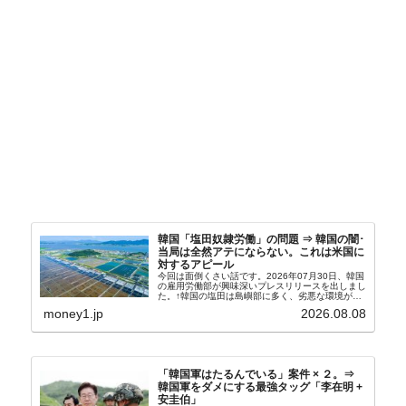
韓国「塩田奴隷労働」の問題 ⇒ 韓国の闇･
当局は全然アテにならない。これは米国に
対するアピール
今回は面倒くさい話です。2026年07月30日、韓国
の雇用労働部が興味深いプレスリリースを出しまし
た。↑韓国の塩田は島嶼部に多く、劣悪な環境が一
般に見られることが少ないため、事件の発覚を妨げ
money1.jp
2026.08.08
たといわれます（後述）。これは、いわゆる「塩田
奴隷...
「韓国軍はたるんでいる」案件 × ２。⇒
韓国軍をダメにする最強タッグ「李在明 +
安圭伯」