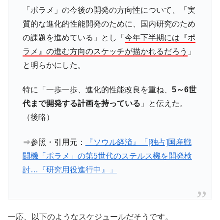
「ポラメ」の今後の開発の方向性について、「実
韓国鉄鋼最大手『POSCO』ズブズブ沈む。
『Money1』
質的な進化的性能開発のために、国内研究のため
営業利益80.2％も減少
の課題を進めている」とし「
今年下半期には『ポ
米国下院「韓国の公務員個人をターゲット
『Money1』
ラメ』の進む方向のスケッチが描かれるだろう
」
にぶん殴る法案」提出！⇒ クーパン問題は合衆国企業に対
する差別。許してはおかぬ
と明らかにした。
韓国ボンクラ政策室長･金容範、株価暴落に
『Money1』
特に「一歩一歩、進化的性能改良を重ね、
5～6世
他人事のような発言。
代まで開発する計画を持っている
」と伝えた。
韓国半導体『SKハイニックス』2026年2Qの
『Money1』
（後略）
業績「史上最高益」当期純利益は前年同期比13.4倍に。
日本の誇る海洋資源調査船『白嶺』は先進技術の
Fact1
⇒参照・引用元：
『ソウル経済』「[独占]国産戦
塊！
闘機「ポラメ」の第5世代のステルス機を開発検
夏の甲子園、優勝校を最も多く輩出している都道
Fact1
討…『研究用役進行中』」
府県とは？
今話題の「楽天ライオンズ」とは？
Fact1
奇跡の毛色「白毛馬」とは？
Fact1
一応、以下のようなスケジュールだそうです。