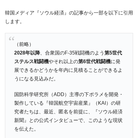
に韓国がいっちょがみしたのでは。
韓国メディア『ソウル経済』の記事から一部を以下に引用
韓国政府『BYD』車への補助金を全廃 ⇒ 実
『Money1』
します。
は韓国で『BYD』車は売れている。6カ月で対前年同期比
1.9倍！
在韓米国大使スティールが着韓！⇒ さっそ
『Money1』
（前略）
く空港に詰めかけ「出て行け！」「極右勢力」のプラカー
ドを掲げる「在韓反米勢力」
2028年以降
、合衆国のF-35戦闘機のよう
第5世代
ステルス戦闘機
やそれ以上の
第6世代戦闘機
に発
韓国政府「2035年までに18.4GW規模のAIデ
『Money1』
ータセンター整備」⇒ だから無理だってば。
展できるかどうかを年内に見積ることができるよ
うになる見込みだ。
JPモルガン「韓国レバレッジETFの清算は
『Money1』
ほぼ終わった」
国防科学研究所（ADD）主導の下ポラメを開発・
韓国『国民年金公団』株価暴落で200兆蒸
『Money1』
製作している『韓国航空宇宙産業』（KAI）の研
発。
究者たちは、最近、匿名を前提に、『ソウル経済
韓国政府「ニセＫ-ブランドを通報しようキ
『Money1』
新聞』との公式インタビューで、このような現状
ャンペーン」⇒ あの名物教授も登場！
を伝えた。
韓国「橋が落ちました」⇒ 耐久性「なさす
『Money1』
ぎ」では。