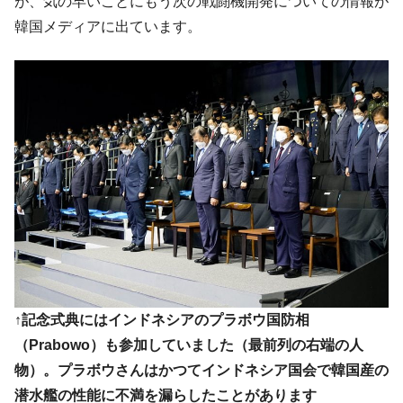
『Money1』
が、気の早いことにもう次の戦闘機開発についての情報が
い「50.5％」に上昇
韓国メディアに出ています。
韓国大統領府ボンクラ政策室長が告発され
『Money1』
た ⇒ 国家が行った恐るべき株価操作であり、空前の国政壟
断
韓国･警察職員が「丸刈りになって抗議活
『Money1』
動」
中国だけが鉄鋼輸出を異常増加させる ⇒ 中
『Money1』
国の過剰生産が世界を蝕む。
韓国製造業「半導体絶好調」のウラで他業
『Money1』
種は全般的「不調」⇒ PSIが示す現況は決して良くない。
【米韓激突案件】韓国消費者院が『クーパ
『Money1』
ン』1人当たり賠償10万ウォンを認定 ⇒ 総額3兆7,000億
韓国で猛暑。南東部では干ばつ
『Money1』
↑記念式典にはインドネシアのプラボウ国防相
（Prabowo）も参加していました（最前列の右端の人
韓国型イージス搭載の次世代駆逐艦
『Money1』
「KDDX」1番艦、2032年竣工と公示
物）。プラボウさんはかつてインドネシア国会で韓国産の
潜水艦の性能に不満を漏らしたことがあります
【対日本円】ウォン安が急進！ 日米の協調
『Money1』