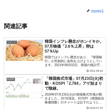
money1
関連記事
韓国インフレ懸念がホンイキか。
トピック
07月物価「2.6％上昇」卵は
57％Up
韓国ではインフレ懸念があり、『韓国銀
行』が先制的に金利を上げようとしてい
ます。2021年08月02日、韓国の統計庁が
「2021年7月の消費者物価動向」を公表
2021.08.03
しましたが、いよいよインフレ懸念が深
まってきた雰囲気です。2021年 消費者物
「韓国株式市場」07月23日(火)初
KOSPI
価指数...
動・KOSPI「2,784」アゲ始まり
で陰線。
2024年07月23日(火)の韓国株式市場が開
きました。10:01現在、KOSPI（韓国総合
株価指数）のチャートは以下のようにな
っています（チャートは
2024.07.23