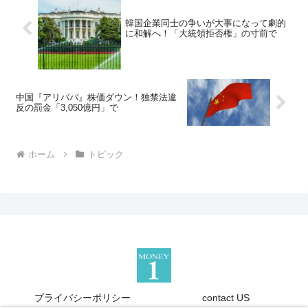
韓国企業同士の争いが大事になって劇的
に和解へ！「大統領拒否権」の寸前で
中国『アリババ』株価ダウン！独禁法違
反の罰金「3,050億円」で
ホーム
トピック
プライバシーポリシー
contact US