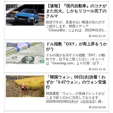
『Investing.com』より引用）。前日始値
よりは下ですが、アゲて始まり、現在の
【速報】『現代自動車』のコナが
トピック
とこ...
また出火。しかもリコール完了の
クルマ
短信ですが、見逃せない報道が出たので
ご紹介します。韓国メディア
『ChosunBiz』によれば、2022年01月12
日18：49ごろ、忠南泰安郡泰安邑の道路
2022.01.12
を走行中だった『現代自動車』の電気自
動車「コナ・エレクトリック」で火災が
ドル指数「DXY」が再上昇をうか
韓国経済
発生。幸いにし...
がう
ドルの強さを示すドル指数「DXY」の動
向です。以下をご覧ください（チャート
は『Investing.com』より引用：以下
同）。底固めからようやく再上昇かとい
2021.12.16
うローソク足になりました。直近高値は
ローソク足の実体線で「96.88」。とりあ
「韓国ウォン」08日(水)決着！わ
トピック
えずこ...
ずか「0.47ウォン」のウォン安進
行
韓国通貨「ウォン」の安値ドレンドがど
こまで続くのかに注目しております。
2020年04月08日(水)が（ほぼほぼ）締ま
りました。08：04現在（日本時間）、ド
2020.04.09
ルウォンチャートは以下のようになって