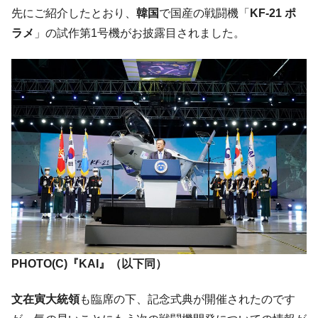
韓国「2026年07月の輸出入」絶好調。半導
『Money1』
先にご紹介したとおり、
韓国
で国産の戦闘機「
KF-21 ポ
体だけで410億ドル、輸出全体の41％もある
ラメ
」の試作第1号機がお披露目されました。
韓国･李在明「青年層の雇用状況が悪い。せ
『Money1』
や、若者に起業させよう」⇒ どんな雇用対策だソレ。
【韓国の外貨準備】2026年07月は4,279億ド
『Money1』
ル。外平債の発行「19.4億ドル」
韓国「ここは北朝鮮なのか。選管がサーバ
『Money1』
ーにウソのデータを入力したのは明白だ」
韓国･李在明さっそく不動産対策で浅薄な発
『Money1』
言。
韓国は「中国と同じく」投資に不適格な国
『Money1』
だ。
『韓国銀行』が「金の保有量を増やしま
『Money1』
す」⇒「金を経由するドル入手」手段ではないのか？
PHOTO(C)『KAI』（以下同）
韓国･外為取引量「1日当たり1,214.4億ド
『Money1』
ル」まで拡大 ⇒ 海外資金の動きに強く左右される状態
文在寅大統領
も臨席の下、記念式典が開催されたのです
韓国･帰ってきた李在明。李在明を支持しな