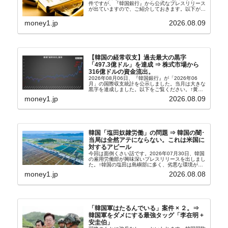
件ですが、『韓国銀行』から公式なプレスリリース
が出ていますので、ご紹介しておきます。以下が全
文和訳です。表題：韓国銀行、国内生産金の買い入
れ協力体制を構築□『韓国銀行』は、国内生産金の
money1.jp
2026.08.09
買い入れに...
【韓国の経常収支】過去最大の黒字
「497.3億ドル」を達成 ⇒ 株式市場から
316億ドルの資金流出。
2026年08月06日、『韓国銀行』が「2026年06
月」の国際収支統計を公示しました。当月は大きな
黒字を達成しました。以下をご覧ください。↑黄色
の傾向ペンでフォーカスしているのが2026年06月
money1.jp
2026.08.09
の経常収支です。2026年06月貿易収支：4...
韓国「塩田奴隷労働」の問題 ⇒ 韓国の闇･
当局は全然アテにならない。これは米国に
対するアピール
今回は面倒くさい話です。2026年07月30日、韓国
の雇用労働部が興味深いプレスリリースを出しまし
た。↑韓国の塩田は島嶼部に多く、劣悪な環境が一
般に見られることが少ないため、事件の発覚を妨げ
money1.jp
2026.08.08
たといわれます（後述）。これは、いわゆる「塩田
奴隷...
「韓国軍はたるんでいる」案件 × ２。⇒
韓国軍をダメにする最強タッグ「李在明 +
安圭伯」