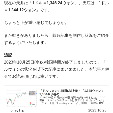
現在の天井は「1ドル＝
1,346.24ウォン
」、天底は「1ドル
【米韓激突案件】韓国消費者院が『クーパ
『Money1』
ン』1人当たり賠償10万ウォンを認定 ⇒ 総額3兆7,000億
＝
1,344.12ウォン
」です。
韓国で猛暑。南東部では干ばつ
『Money1』
ちょっと上が重い感じでしょうか。
韓国型イージス搭載の次世代駆逐艦
『Money1』
「KDDX」1番艦、2032年竣工と公示
また動きがありましたら、随時記事を制作し状況をご紹介
【対日本円】ウォン安が急進！ 日米の協調
『Money1』
するようにいたします。
に韓国がいっちょがみしたのでは。
韓国政府『BYD』車への補助金を全廃 ⇒ 実
『Money1』
追記
は韓国で『BYD』車は売れている。6カ月で対前年同期比
2023年10月25日(水)の韓国時間が終了しましたので、ド
1.9倍！
ルウォンの状況を以下の記事にまとめました。本記事と併
在韓米国大使スティールが着韓！⇒ さっそ
『Money1』
せてお読み頂ければ幸いです。
く空港に詰めかけ「出て行け！」「極右勢力」のプラカー
ドを掲げる「在韓反米勢力」
「ドルウォン」25日(水)夕刻・「1,348ウォン」
韓国政府「2035年までに18.4GW規模のAIデ
『Money1』
1,350キリ番の
2023年10月25日(水)の韓国時間※が終わりました。15:30
ータセンター整備」⇒ だから無理だってば。
現在、ドルウォンのチャートは以下のようになっています
（チャートは『Investing.com』より引用）。陽線が伸びま
した。現在のところ「1ドル＝1,348ウォン」近辺の攻防...
JPモルガン「韓国レバレッジETFの清算は
『Money1』
money1.jp
2023.10.25
ほぼ終わった」