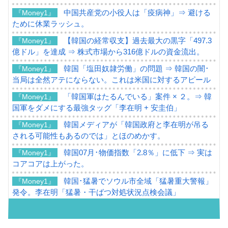
中国共産党の小役人は「疫病神」⇒ 避ける
『Money1』
ために休業ラッシュ。
【韓国の経常収支】過去最大の黒字「497.3
『Money1』
億ドル」を達成 ⇒ 株式市場から316億ドルの資金流出。
韓国「塩田奴隷労働」の問題 ⇒ 韓国の闇･
『Money1』
当局は全然アテにならない。これは米国に対するアピール
「韓国軍はたるんでいる」案件 × ２。⇒ 韓
『Money1』
国軍をダメにする最強タッグ「李在明 + 安圭伯」
韓国メディアが「韓国政府と李在明が吊る
『Money1』
される可能性もあるのでは」とほのめかす。
韓国07月･物価指数「2.8％」に低下 ⇒ 実は
『Money1』
コアコアは上がった。
韓国･猛暑でソウル市全域「猛暑重大警報」
『Money1』
発令。李在明「猛暑・干ばつ対処状況点検会議」
【日本市場再挑戦中】韓国『現代自動車』
『Money1』
07月販売台数は去年のほぼ半分「71台」しか売れなかっ