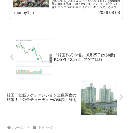
弱将のもとに強兵なし――といわれます。韓国国防
部のTopは現在、Money1でもしつこくご紹介して
きたボンクラの安圭伯（アン・ギュベク）さんで
す。↑経済的無知蒙昧な李在明（イ・ジェミョン）
money1.jp
2026.08.08
さんと「韓国初の文官上がり」の国防部長官安圭伯
（アン...
「韓国株式市場」10月25日(水)初動・
KOSPI「2,378」アゲて陰線
韓国「鉄筋ヌケ」マンション全数調査の
結果！「公金チューチューの構図」鮮明
ホーム
トピック