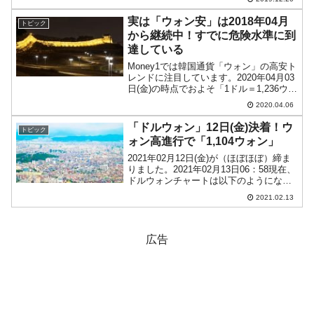
行って売り浴びせる仮にK国という国が
あり、その通貨「ヲン」が狙われたとし
実は「ウォン安」は2018年04月
トピック
ます。狙いをつけたヘッジ...
から継続中！すでに危険水準に到
達している
Money1では韓国通貨「ウォン」の高安ト
レンドに注目しています。2020年04月03
日(金)の時点でおよそ「1ドル＝1,236ウォ
ン」と、これまでにないレベルまでウォ
2020.04.06
ン安が進行してます。上掲はローソク足1
本が1日の値動きを示す「日足」で見...
「ドルウォン」12日(金)決着！ウ
トピック
ォン高進行で「1,104ウォン」
2021年02月12日(金)が（ほぼほぼ）締ま
りました。2021年02月13日06：58現在、
ドルウォンチャートは以下のようになっ
ています（チャートは『Investing.com』
2021.02.13
より引用：以下同）。一応ウォン安方向
へ進行しました。ただ終値...
広告