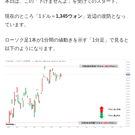
『Money1』
本日は、この「下げませんよ」を受けてのスタート。
だ。
現在のところ「1ドル＝
1,345ウォン
」近辺の攻防となっ
『韓国銀行』が「金の保有量を増やしま
『Money1』
す」⇒「金を経由するドル入手」手段ではないのか？
ています。
韓国･外為取引量「1日当たり1,214.4億ド
『Money1』
ル」まで拡大 ⇒ 海外資金の動きに強く左右される状態
ローソク足1本が1分間の値動きを示す「1分足」で見ると
以下のようになります。
韓国･帰ってきた李在明。李在明を支持しな
『Money1』
い「50.5％」に上昇
韓国大統領府ボンクラ政策室長が告発され
『Money1』
た ⇒ 国家が行った恐るべき株価操作であり、空前の国政壟
断
韓国･警察職員が「丸刈りになって抗議活
『Money1』
動」
中国だけが鉄鋼輸出を異常増加させる ⇒ 中
『Money1』
国の過剰生産が世界を蝕む。
韓国製造業「半導体絶好調」のウラで他業
『Money1』
種は全般的「不調」⇒ PSIが示す現況は決して良くない。