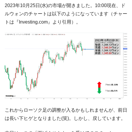
た。『起亜』は9台だけ
2023年10月25日(水)の市場が開きました。10:00現在、ド
韓国「信用赦免を何回やっても、何回やっ
『Money1』
ルウォンのチャートは以下のようになっています（チャー
ても」⇒ 257万人赦免したのに60万人がまた延滞者に転
トは『Investing.com』より引用）。
落！
韓国K9専用砲弾･装薬自動供給装甲車両･珍
『Money1』
兵器「K10」が改良に乗り出す。
韓国「2026年07月の輸出入」絶好調。半導
『Money1』
体だけで410億ドル、輸出全体の41％もある
韓国･李在明「青年層の雇用状況が悪い。せ
『Money1』
や、若者に起業させよう」⇒ どんな雇用対策だソレ。
【韓国の外貨準備】2026年07月は4,279億ド
『Money1』
ル。外平債の発行「19.4億ドル」
韓国「ここは北朝鮮なのか。選管がサーバ
『Money1』
ーにウソのデータを入力したのは明白だ」
これからローソク足の調整が入るかもしれませんが、前日
韓国･李在明さっそく不動産対策で浅薄な発
『Money1』
は長い下ヒゲとなりました(笑)。しかし、戻しています。
言。
韓国は「中国と同じく」投資に不適格な国