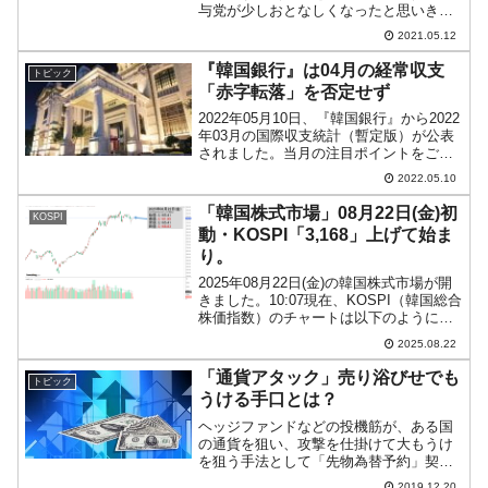
与党が少しおとなしくなったと思いき
や、今度は韓国野党第一党『国民の力』
2021.05.12
です。同党は所属議員101人の全員が署名
し、「米韓ワクチンスワップ」を推進す
『韓国銀行』は04月の経常収支
トピック
ることを政府に促す決議...
「赤字転落」を否定せず
2022年05月10日、『韓国銀行』から2022
年03月の国際収支統計（暫定版）が公表
されました。当月の注目ポイントをご紹
介します。貿易のもうけは「88.8億ド
2022.05.10
ル」も減少した！韓国にとって最重要の
貿易収支です。産業通商資源部の公表デ
「韓国株式市場」08月22日(金)初
KOSPI
ータによ...
動・KOSPI「3,168」上げて始ま
り。
2025年08月22日(金)の韓国株式市場が開
きました。10:07現在、KOSPI（韓国総合
株価指数）のチャートは以下のようにな
っています（チャートは
2025.08.22
『Investing.com』より引用）。上げて始
まりましたが、ローソク足の実体部分は
「通貨アタック」売り浴びせでも
トピック
ほと...
うける手口とは？
ヘッジファンドなどの投機筋が、ある国
の通貨を狙い、攻撃を仕掛けて大もうけ
を狙う手法として「先物為替予約」契約
の利用があります。「先物為替予約」を
2019.12.20