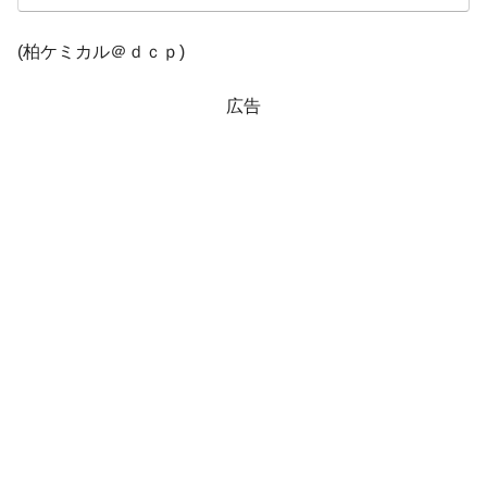
韓国『国民年金公団』株価暴落で200兆蒸
『Money1』
(柏ケミカル＠ｄｃｐ)
発。
韓国政府「ニセＫ-ブランドを通報しようキ
『Money1』
広告
ャンペーン」⇒ あの名物教授も登場！
韓国「橋が落ちました」⇒ 耐久性「なさす
『Money1』
ぎ」では。
韓国鉄鋼最大手『POSCO』ズブズブ沈む。
『Money1』
営業利益80.2％も減少
日本の誇る海洋資源調査船『白嶺』は先進技術の
Fact1
塊！
夏の甲子園、優勝校を最も多く輩出している都道
Fact1
府県とは？
今話題の「楽天ライオンズ」とは？
Fact1
奇跡の毛色「白毛馬」とは？
Fact1
全て勝つといくら？ 競馬GI競走で勝利騎手がもら
Fact1