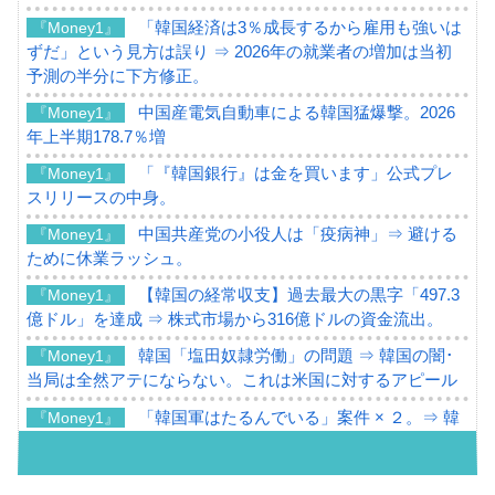
「韓国経済は3％成長するから雇用も強いは
『Money1』
ずだ」という見方は誤り ⇒ 2026年の就業者の増加は当初
予測の半分に下方修正。
中国産電気自動車による韓国猛爆撃。2026
『Money1』
年上半期178.7％増
「『韓国銀行』は金を買います」公式プレ
『Money1』
スリリースの中身。
中国共産党の小役人は「疫病神」⇒ 避ける
『Money1』
ために休業ラッシュ。
【韓国の経常収支】過去最大の黒字「497.3
『Money1』
億ドル」を達成 ⇒ 株式市場から316億ドルの資金流出。
韓国「塩田奴隷労働」の問題 ⇒ 韓国の闇･
『Money1』
当局は全然アテにならない。これは米国に対するアピール
「韓国軍はたるんでいる」案件 × ２。⇒ 韓
『Money1』
国軍をダメにする最強タッグ「李在明 + 安圭伯」
韓国メディアが「韓国政府と李在明が吊る
『Money1』