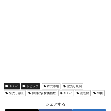
KOSPI
トピック
株式市場
空売り規制
空売り禁止
韓国総合株価指数
KOSPI
南朝鮮
韓国
シェアする