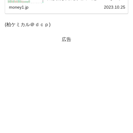
り引用）。残念ながら陰線となって締まりました。
KOSPI...
money1.jp
2023.10.25
在韓米国大使スティールが着韓！⇒ さっそ
『Money1』
く空港に詰めかけ「出て行け！」「極右勢力」のプラカー
ドを掲げる「在韓反米勢力」
(柏ケミカル＠ｄｃｐ)
韓国政府「2035年までに18.4GW規模のAIデ
『Money1』
ータセンター整備」⇒ だから無理だってば。
広告
JPモルガン「韓国レバレッジETFの清算は
『Money1』
ほぼ終わった」
韓国『国民年金公団』株価暴落で200兆蒸
『Money1』
発。
日本の誇る海洋資源調査船『白嶺』は先進技術の
Fact1
塊！
夏の甲子園、優勝校を最も多く輩出している都道
Fact1
府県とは？
今話題の「楽天ライオンズ」とは？
Fact1
奇跡の毛色「白毛馬」とは？
Fact1