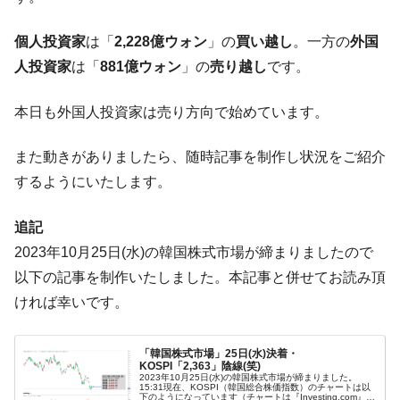
断
韓国･警察職員が「丸刈りになって抗議活
『Money1』
個人投資家
は「
2,228億ウォン
」の
買い越し
。一方の
外国
動」
人投資家
は「
881億ウォン
」の
売り越し
です。
中国だけが鉄鋼輸出を異常増加させる ⇒ 中
『Money1』
国の過剰生産が世界を蝕む。
本日も外国人投資家は売り方向で始めています。
韓国製造業「半導体絶好調」のウラで他業
『Money1』
種は全般的「不調」⇒ PSIが示す現況は決して良くない。
また動きがありましたら、随時記事を制作し状況をご紹介
【米韓激突案件】韓国消費者院が『クーパ
するようにいたします。
『Money1』
ン』1人当たり賠償10万ウォンを認定 ⇒ 総額3兆7,000億
追記
韓国で猛暑。南東部では干ばつ
『Money1』
2023年10月25日(水)の韓国株式市場が締まりましたので
韓国型イージス搭載の次世代駆逐艦
『Money1』
以下の記事を制作いたしました。本記事と併せてお読み頂
「KDDX」1番艦、2032年竣工と公示
ければ幸いです。
【対日本円】ウォン安が急進！ 日米の協調
『Money1』
に韓国がいっちょがみしたのでは。
「韓国株式市場」25日(水)決着・
韓国政府『BYD』車への補助金を全廃 ⇒ 実
『Money1』
KOSPI「2,363」陰線(笑)
は韓国で『BYD』車は売れている。6カ月で対前年同期比
2023年10月25日(水)の韓国株式市場が締まりました。
15:31現在、KOSPI（韓国総合株価指数）のチャートは以
1.9倍！
下のようになっています（チャートは『Investing.com』よ