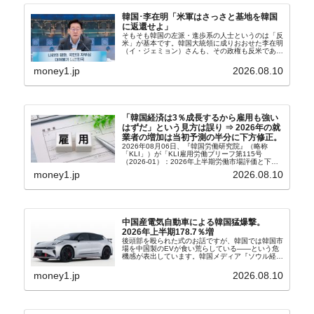
韓国･李在明「米軍はさっさと基地を韓国
に返還せよ」
そもそも韓国の左派・進歩系の人士というのは「反
米」が基本です。韓国大統領に成りおおせた李在明
（イ・ジェミョン）さんも、その政権も反米であ
り、親北・親中国が基本路線。ボンクラの安圭伯
（アン・ギュベク）さんが国防部長（長官）を努め
money1.jp
2026.08.10
ていることもあ...
「韓国経済は3％成長するから雇用も強い
はずだ」という見方は誤り ⇒ 2026年の就
業者の増加は当初予測の半分に下方修正。
2026年08月06日、『韓国労働研究院』（略称
「KLI」）が「KLI雇用労働ブリーフ第115号
（2026-01）：2026年上半期労働市場評価と下半
期労働市場展望」を公表しました。Money1でも何
money1.jp
2026.08.10
度もご紹介していますが、政府が何よりも大...
中国産電気自動車による韓国猛爆撃。
2026年上半期178.7％増
後頭部を殴られた式のお話ですが、韓国では韓国市
場を中国製のEVが食い荒らしている――という危
機感が表出しています。韓国メディア『ソウル経
済』の記事から一部を以下に引きます。記事タイト
ルは「中国EVの大攻勢…東風もプジョーと手を組
money1.jp
2026.08.10
み韓国進出」...