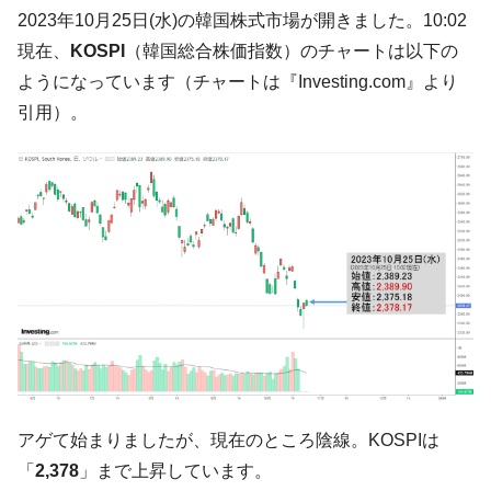
される可能性もあるのでは」とほのめかす。
2023年10月25日(水)の韓国株式市場が開きました。10:02
韓国07月･物価指数「2.8％」に低下 ⇒ 実は
『Money1』
現在、
KOSPI
（韓国総合株価指数）のチャートは以下の
コアコアは上がった。
ようになっています（チャートは『Investing.com』より
韓国･猛暑でソウル市全域「猛暑重大警報」
『Money1』
引用）。
発令。李在明「猛暑・干ばつ対処状況点検会議」
【日本市場再挑戦中】韓国『現代自動車』
『Money1』
07月販売台数は去年のほぼ半分「71台」しか売れなかっ
た。『起亜』は9台だけ
韓国「信用赦免を何回やっても、何回やっ
『Money1』
ても」⇒ 257万人赦免したのに60万人がまた延滞者に転
落！
韓国K9専用砲弾･装薬自動供給装甲車両･珍
『Money1』
兵器「K10」が改良に乗り出す。
韓国「2026年07月の輸出入」絶好調。半導
『Money1』
体だけで410億ドル、輸出全体の41％もある
アゲて始まりましたが、現在のところ陰線。KOSPIは
韓国･李在明「青年層の雇用状況が悪い。せ
『Money1』
「
2,378
」まで上昇しています。
や、若者に起業させよう」⇒ どんな雇用対策だソレ。