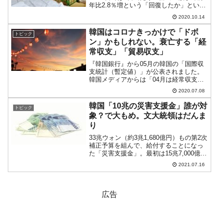
年比2.8％増という「回復したか」という
兆しもありましたが、この輸出も代金が
2020.10.14
回収できなければ何にもなりません。何
かあったときに中小企業は自力で代金の
韓国はコロナきっかけで「ドボ
トピック
回収を行う...
ン」かもしれない。衰亡する「経
常収支」「貿易収支」
『韓国銀行』から05月の韓国の「国際収
支統計（暫定値）」が公表されました。
韓国メディアからは「04月は経常収支が
赤字だったが、05月には黒字に戻った。
2020.07.08
一安心だ」といった記事が出ています。
しかし、本当に安心なのでしょうか。韓
韓国「10兆の災害支援金」誰が対
トピック
国はコロナきっかけ...
象？で大もめ。文大統領はだんま
り
33兆ウォン（約3兆1,680億円）もの第2次
補正予算を組んで、給付することになっ
た「災害支援金」。最初は15兆7,000億ウ
ォン規模（約1兆5,072億円）と報じられ
2021.07.16
ていたのですが、これが「10兆4,000億ウ
ォン」（約9,984億円）に...
広告