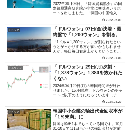
2022年06月08日、『韓国貿易協会』の国
際貿易通商研究院が非常に興味深いリポ
ートを出しました。「韓国の中国輸入市
場シェアの下落と対応策」というタイト
2022.06.09
ルで、中国の輸入市場において韓国製品
のシェアが下がっており、これに対応が
「ドルウォン」07日(金)決着・最
トピック
必要である――と...
終盤で「1,200ウォン」を割る。
「1ドル＝1,200ウォン」が割られたとい
うとがっかりする方が多いかもしれませ
んが、毎日毎日右肩上がりということは
ないですので、あまり気落ちされません
2022.01.08
ように。チャートというのは上昇する方
向でも必ず下落する局面があります。株
「ドルウォン」29日(月)夕刻・
ドルウォン
式やFXの取り引き...
「1,378ウォン」1,380を抜かれた
くない
2024年04月29日(月)の韓国時間※が終わ
りました。15:44現在、ドルウォンのチャ
ートは以下のようになっています（チャ
ートは『Investing.com』より引用）。初
2024.04.29
動スグの防衛戦を破られた後は、なんと
か上にいかせまいというプライス...
韓国中小企業の輸出代金回収率が
トピック
「1％未満」に
韓国は輸出1本でもっている国です。10月
01-10日では1日当たりの輸出金額が対前