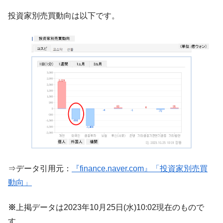
【韓国の外貨準備】2026年07月は4,279億ド
『Money1』
投資家別売買動向は以下です。
ル。外平債の発行「19.4億ドル」
韓国「ここは北朝鮮なのか。選管がサーバ
『Money1』
ーにウソのデータを入力したのは明白だ」
韓国･李在明さっそく不動産対策で浅薄な発
『Money1』
言。
韓国は「中国と同じく」投資に不適格な国
『Money1』
だ。
『韓国銀行』が「金の保有量を増やしま
『Money1』
す」⇒「金を経由するドル入手」手段ではないのか？
韓国･外為取引量「1日当たり1,214.4億ド
『Money1』
ル」まで拡大 ⇒ 海外資金の動きに強く左右される状態
⇒データ引用元：
『finance.naver.com』「投資家別売買
韓国･帰ってきた李在明。李在明を支持しな
『Money1』
動向」
い「50.5％」に上昇
韓国大統領府ボンクラ政策室長が告発され
『Money1』
※
上掲データは2023年10月25日(水)10:02現在のもので
た ⇒ 国家が行った恐るべき株価操作であり、空前の国政壟
す。