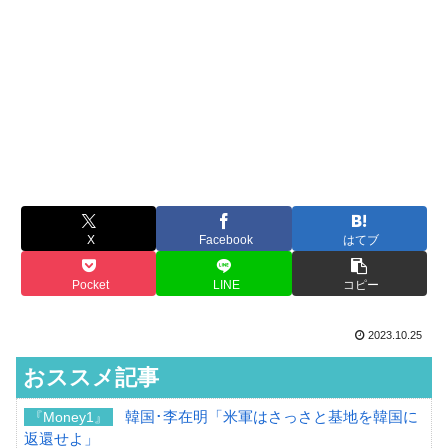
X
Facebook
はてブ
Pocket
LINE
コピー
2023.10.25
おススメ記事
韓国･李在明「米軍はさっさと基地を韓国に
『Money1』
返還せよ」