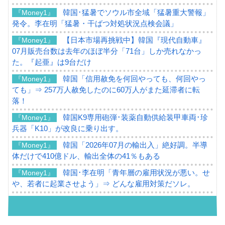
韓国･猛暑でソウル市全域「猛暑重大警報」
『Money1』
発令。李在明「猛暑・干ばつ対処状況点検会議」
【日本市場再挑戦中】韓国『現代自動車』
『Money1』
07月販売台数は去年のほぼ半分「71台」しか売れなかっ
た。『起亜』は9台だけ
韓国「信用赦免を何回やっても、何回やっ
『Money1』
ても」⇒ 257万人赦免したのに60万人がまた延滞者に転
落！
韓国K9専用砲弾･装薬自動供給装甲車両･珍
『Money1』
兵器「K10」が改良に乗り出す。
韓国「2026年07月の輸出入」絶好調。半導
『Money1』
体だけで410億ドル、輸出全体の41％もある
韓国･李在明「青年層の雇用状況が悪い。せ
『Money1』
や、若者に起業させよう」⇒ どんな雇用対策だソレ。
【韓国の外貨準備】2026年07月は4,279億ド
『Money1』
ル。外平債の発行「19.4億ドル」