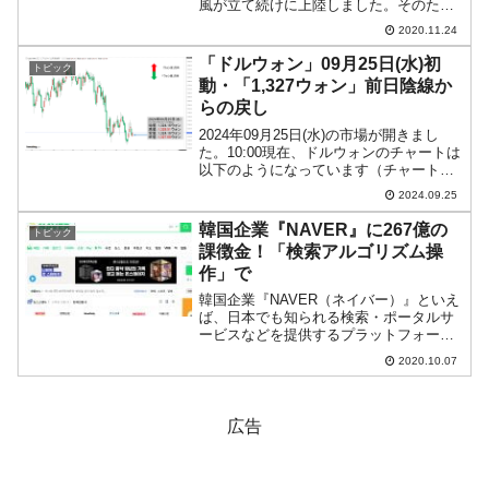
風が立て続けに上陸しました。そのた
め、お米の収穫が大きな打撃を受けたの
2020.11.24
です。韓国お米の生産量2020年：351万
トン（対前年比：6.4％減少）2019年：
「ドルウォン」09月25日(水)初
トピック
374万ト...
動・「1,327ウォン」前日陰線か
らの戻し
2024年09月25日(水)の市場が開きまし
た。10:00現在、ドルウォンのチャートは
以下のようになっています（チャートは
『Investing.com』より引用）。これから
2024.09.25
ローソク足の調整が入るかもしれません
が、結局前日は陰線。本日はその戻...
韓国企業『NAVER』に267億の
トピック
課徴金！「検索アルゴリズム操
作」で
韓国企業『NAVER（ネイバー）』といえ
ば、日本でも知られる検索・ポータルサ
ービスなどを提供するプラットフォーム
業者です。しかし、自らの立場を利用
2020.10.07
し、「検索アルゴリスム」を自分たちに
都合のいいように操作した、として韓国
公正取引委員会から課徴...
広告