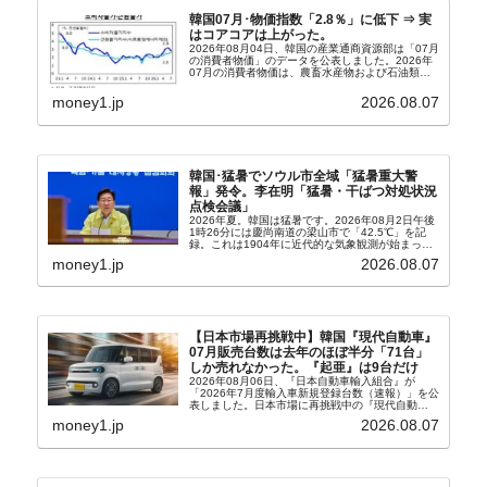
韓国07月･物価指数「2.8％」に低下 ⇒ 実
はコアコアは上がった。
2026年08月04日、韓国の産業通商資源部は「07月
の消費者物価」のデータを公表しました。2026年
07月の消費者物価は、農畜水産物および石油類の
上昇率が鈍化したことなどにより、前年同月比
2.8％上昇（06月は3.2％）となり、上昇率は前...
money1.jp
2026.08.07
韓国･猛暑でソウル市全域「猛暑重大警
報」発令。李在明「猛暑・干ばつ対処状況
点検会議」
2026年夏。韓国は猛暑です。2026年08月2日午後
1時26分には慶尚南道の梁山市で「42.5℃」を記
録。これは1904年に近代的な気象観測が始まって
以来の韓国史上最高気温です。08月04日には、ソ
money1.jp
2026.08.07
ウル市全域への「猛暑重大警報」が発令され...
【日本市場再挑戦中】韓国『現代自動車』
07月販売台数は去年のほぼ半分「71台」
しか売れなかった。『起亜』は9台だけ
2026年08月06日、『日本自動車輸入組合』が
「2026年7月度輸入車新規登録台数（速報）」を公
表しました。日本市場に再挑戦中の『現代自動
車』、また日本市場を攻略したい『BYD』の販売
money1.jp
2026.08.07
台数はこの中に捉えられているはずです。先月から
は韓国の...