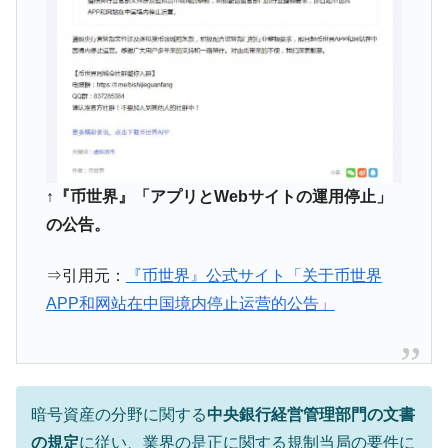
中国だけが鉄鋼輸出を異常増加させる ⇒ 中
『Money1』
国の過剰生産が世界を蝕む。
韓国製造業「半導体絶好調」のウラで他業
『Money1』
種は全般的「不調」⇒ PSIが示す現況は決して良くない。
【米韓激突案件】韓国消費者院が『クーパ
『Money1』
ン』1人当たり賠償10万ウォンを認定 ⇒ 総額3兆7,000億
韓国で猛暑。南東部では干ばつ
『Money1』
↑『币世界』「アプリとWebサイトの運用停止」
韓国型イージス搭載の次世代駆逐艦
『Money1』
の公告。
「KDDX」1番艦、2032年竣工と公示
⇒引用元：
『币世界』公式サイト「关于币世界
【対日本円】ウォン安が急進！ 日米の協調
『Money1』
に韓国がいっちょがみしたのでは。
APP和网站在中国境内停止运营的公告」
韓国政府『BYD』車への補助金を全廃 ⇒ 実
『Money1』
は韓国で『BYD』車は売れている。6カ月で対前年同期比
1.9倍！
在韓米国大使スティールが着韓！⇒ さっそ
『Money1』
暗号資産の分野に関する
中央銀行経営管理部門の文書
く空港に詰めかけ「出て行け！」「極右勢力」のプラカー
の規定
に従い、業界の是正に関する規制当局の要件に