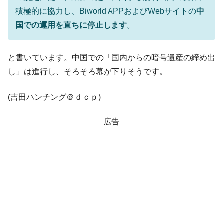
ドを掲げる「在韓反米勢力」
積極的に協力し、Biworld APPおよびWebサイトの
中
韓国政府「2035年までに18.4GW規模のAIデ
『Money1』
国での運用を直ちに停止します
。
ータセンター整備」⇒ だから無理だってば。
JPモルガン「韓国レバレッジETFの清算は
『Money1』
ほぼ終わった」
と書いています。中国での「国内からの暗号遺産の締め出
し」は進行し、そろそろ幕が下りそうです。
韓国『国民年金公団』株価暴落で200兆蒸
『Money1』
発。
(吉田ハンチング＠ｄｃｐ)
韓国政府「ニセＫ-ブランドを通報しようキ
『Money1』
ャンペーン」⇒ あの名物教授も登場！
広告
韓国「橋が落ちました」⇒ 耐久性「なさす
『Money1』
ぎ」では。
韓国鉄鋼最大手『POSCO』ズブズブ沈む。
『Money1』
営業利益80.2％も減少
米国下院「韓国の公務員個人をターゲット
『Money1』
にぶん殴る法案」提出！⇒ クーパン問題は合衆国企業に対
する差別。許してはおかぬ
韓国ボンクラ政策室長･金容範、株価暴落に
『Money1』