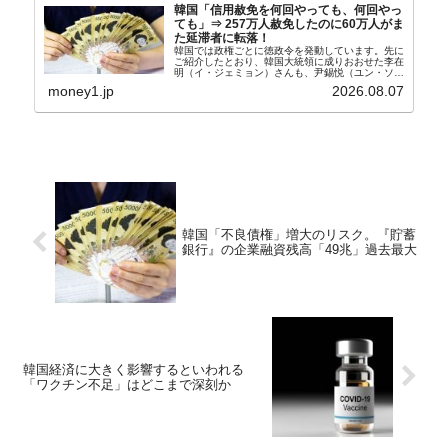
韓国「信用赦免を何回やっても、何回やっ
ても」⇒ 257万人赦免したのに60万人がま
た延滞者に転落！
韓国では政権ごとに徳政令を発動しています。先に
ご紹介したとおり、韓国大統領に成りおおせた李在
明（イ・ジェミョン）さんも、尹錫悦（ユン・ソギ
ョル）前政権が行った――「新出発基金」をバッド
money1.jp
2026.08.07
バンクにして不良債権の買い取りを行い、分割償還
や元利減免...
韓国「不良債権」増大のリスク。『貯蓄
銀行』の企業融資残高「49兆」過去最大
韓国経済に大きく影響するといわれる
「ワクチン不足」はどこまで深刻か