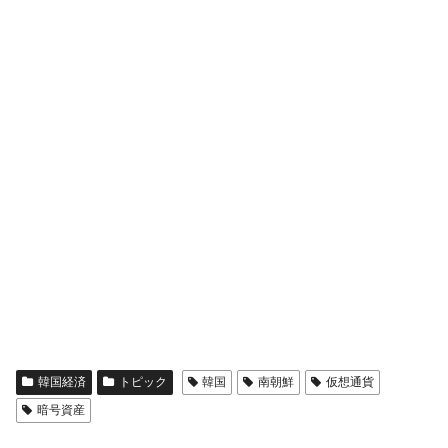
全て勝つといくら？ 競馬GI競走で勝利騎手がもら
Fact1
える賞金とは？
平成仮面ライダーの意外すぎるモチーフとは？
Fact1
発表から2日で大崩壊、鳴かず飛ばずに終わりそう
Fact1
なスーパーリーグとは？
日本人マスターズ挑戦の歴史。松山以前に最高位
Fact1
だった選手とは？
甲子園通算本塁打、最多の清原に次いで多く打っ
Fact1
ている意外な選手とは？
セレクトセールの高額取引馬が稼いだ金額とは？
Fact1
韓国経済
トピック
韓国
南朝鮮
仮想通貨
暗号資産