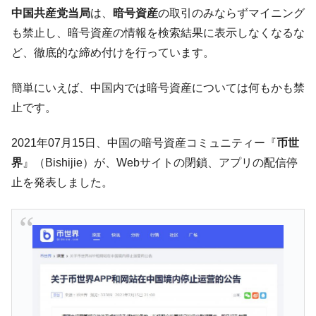
韓国「ここは北朝鮮なのか。選管がサーバ
『Money1』
中国共産党当局
は、
暗号資産
の取引のみならずマイニング
ーにウソのデータを入力したのは明白だ」
も禁止し、暗号資産の情報を検索結果に表示しなくなるな
韓国･李在明さっそく不動産対策で浅薄な発
『Money1』
ど、徹底的な締め付けを行っています。
言。
韓国は「中国と同じく」投資に不適格な国
『Money1』
簡単にいえば、中国内では暗号資産については何もかも禁
だ。
止です。
『韓国銀行』が「金の保有量を増やしま
『Money1』
す」⇒「金を経由するドル入手」手段ではないのか？
2021年07月15日、中国の暗号資産コミュニティー『
币世
韓国･外為取引量「1日当たり1,214.4億ド
『Money1』
界
』（Bishijie）が、Webサイトの閉鎖、アプリの配信停
ル」まで拡大 ⇒ 海外資金の動きに強く左右される状態
止を発表しました。
韓国･帰ってきた李在明。李在明を支持しな
『Money1』
い「50.5％」に上昇
韓国大統領府ボンクラ政策室長が告発され
『Money1』
た ⇒ 国家が行った恐るべき株価操作であり、空前の国政壟
断
韓国･警察職員が「丸刈りになって抗議活
『Money1』
動」