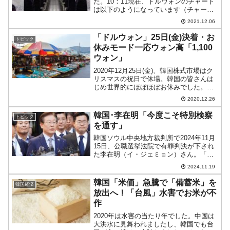
た。10：11現在、ドルウォンのチャート
は以下のようになっています（チャート
は『Investing.com』より引用）。
2021.12.06
『Investing.com』さんのチャート描画が
前日途中からおかしかったの...
「ドルウォン」25日(金)決着・お
トピック
休みモード一応ウォン高「1,100
ウォン」
2020年12月25日(金)、韓国株式市場はク
リスマスの祝日で休場。韓国の皆さんは
じめ世界的にほぼほぼお休みでした。一
応いつもどおりご報告申し上げます。12
2020.12.26
月26日05：57現在、ドルウォンチャート
は以下のようになっています（チャート
韓国･李在明「今度こそ特別検察
トピック
は『I...
を通す」
韓国ソウル中央地方裁判所で2024年11月
15日、公職選挙法院で有罪判決が下され
た李在明（イ・ジェミョン）さん。「監
獄に行きたくないでござる」で上訴する
2024.11.19
つもりですが、あくまでも尹錫悦（ユ
ン・ソギョル）さんを大統領の座から引
韓国「米価」急騰で「備蓄米」を
韓国経済
きずり下ろすつもり...
放出へ！「台風」水害でお米が不
作
2020年は水害の当たり年でした。中国は
大洪水に見舞われましたし、韓国でも台