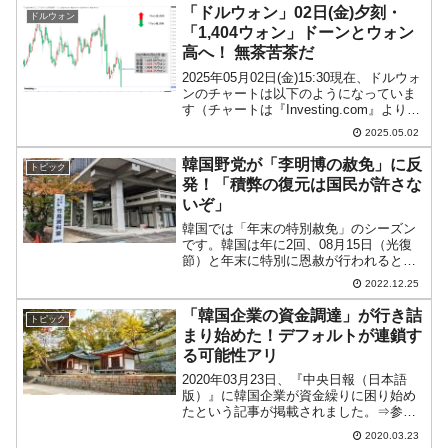
＝1,150ウォン」近辺の攻防で...
「ドルウォン」02日(金)夕刻・
ドルウォン
「1,404ウォン」ドーンとウォン
高へ！ 無茶苦茶だ
2025年05月02日(金)15:30現在、ドルウォ
ンのチャートは以下のようになっていま
す（チャートは『Investing.com』より引
用）。陰線がドーンと伸びました！ 無茶
2025.05.02
苦茶です。現在のところ「1ドル＝1,404
ウォン」近辺の攻防とな...
韓国野党が「李明博の赦免」に反
トピック
発！「積弊の復元は国民が許さな
いぞ」
韓国では「年末の特別赦免」のシーズン
です。韓国は年に2回、08月15日（光復
節）と年末に特別に恩赦が行われるとい
うヘンな国ですが、2022年末には元大統
2022.12.25
領の李明博（イ・ミョンバク）さんが赦
免されることが決定しました。2022年12
「韓国企業の資金調達」が行き詰
トピック
月23日、...
まり始めた！デフォルトが連鎖す
る可能性アリ
2020年03月23日、『中央日報（日本語
版）』に韓国企業が資金繰りに困り始め
たという記事が掲載されました。⇒参
照・引用元：『中央日報（日本語版）』
2020.03.23
「韓経：資金源枯れ『緊急資金』探す韓