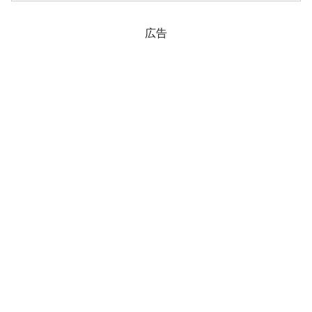
国企業…「満期1日CP」2兆ウォン以上あ
ふれる」同記事の...
広告