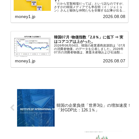
「だから官製相場だってば」という話なのですが、
さすがの韓国メディアでも李在明（イ・ジェミョ
ン）さんと愉快な仲間たちを非難する記事が出るよ
うになっています。もちろん株価の暴落についてで
money1.jp
2026.08.08
『朝鮮日報』に面白い記事が出ています。「東西南
北」というコ...
韓国07月･物価指数「2.8％」に低下 ⇒ 実
はコアコアは上がった。
2026年08月04日、韓国の産業通商資源部は「07月
の消費者物価」のデータを公表しました。2026年
07月の消費者物価は、農畜水産物および石油類の
上昇率が鈍化したことなどにより、前年同月比
2.8％上昇（06月は3.2％）となり、上昇率は前...
money1.jp
2026.08.07
韓国の企業負債「世界3位」の増加速度！
「対GDP比：126.1％」