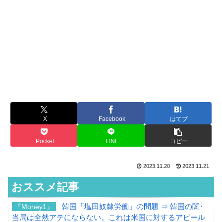
X
Facebook
はてブ
Pocket
LINE
コピー
2023.11.20
2023.11.21
おススメ記事
韓国「塩田奴隷労働」の問題 ⇒ 韓国の闇･
『Money1』
当局は全然アテにならない。これは米国に対するアピール