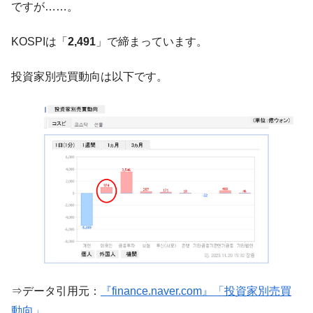
『Money1』
ですが……。
い「50.5％」に上昇
韓国大統領府ボンクラ政策室長が告発され
『Money1』
KOSPIは「
2,491
」で締まっています。
た ⇒ 国家が行った恐るべき株価操作であり、空前の国政壟
断
投資家別売買動向は以下です。
韓国･警察職員が「丸刈りになって抗議活
『Money1』
動」
中国だけが鉄鋼輸出を異常増加させる ⇒ 中
『Money1』
国の過剰生産が世界を蝕む。
韓国製造業「半導体絶好調」のウラで他業
『Money1』
種は全般的「不調」⇒ PSIが示す現況は決して良くない。
【米韓激突案件】韓国消費者院が『クーパ
『Money1』
ン』1人当たり賠償10万ウォンを認定 ⇒ 総額3兆7,000億
韓国で猛暑。南東部では干ばつ
『Money1』
韓国型イージス搭載の次世代駆逐艦
『Money1』
「KDDX」1番艦、2032年竣工と公示
⇒データ引用元：
『finance.naver.com』「投資家別売買
【対日本円】ウォン安が急進！ 日米の協調
『Money1』
動向」