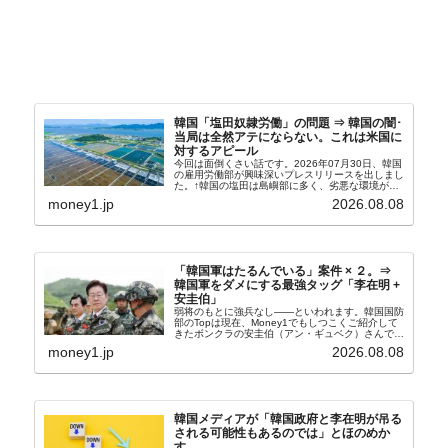
韓国「塩田奴隷労働」の問題 ⇒ 韓国の闇･
当局は全然アテにならない。これは米国に
対するアピール
今回は面倒くさい話です。2026年07月30日、韓国
の雇用労働部が興味深いプレスリリースを出しまし
た。↑韓国の塩田は島嶼部に多く、劣悪な環境が一
般に見られることが少ないため、事件の発覚を妨げ
money1.jp
2026.08.08
たといわれます（後述）。これは、いわゆる「塩田
奴隷...
「韓国軍はたるんでいる」案件 × ２。⇒
韓国軍をダメにする最強タッグ「李在明 +
安圭伯」
弱将のもとに強兵なし――といわれます。韓国国防
部のTopは現在、Money1でもしつこくご紹介して
きたボンクラの安圭伯（アン・ギュベク）さんで
す。↑経済的無知蒙昧な李在明（イ・ジェミョン）
money1.jp
2026.08.08
さんと「韓国初の文官上がり」の国防部長官安圭伯
（アン...
韓国メディアが「韓国政府と李在明が吊る
される可能性もあるのでは」とほのめか
す。