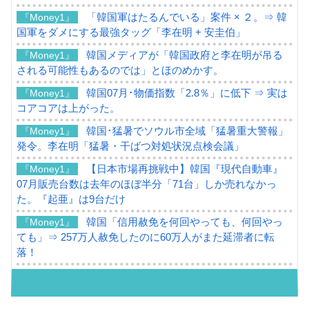
「韓国軍はたるんでいる」案件 × ２。⇒ 韓
『Money1』
国軍をダメにする最強タッグ「李在明 + 安圭伯」
韓国メディアが「韓国政府と李在明が吊る
『Money1』
される可能性もあるのでは」とほのめかす。
韓国07月･物価指数「2.8％」に低下 ⇒ 実は
『Money1』
コアコアは上がった。
韓国･猛暑でソウル市全域「猛暑重大警報」
『Money1』
発令。李在明「猛暑・干ばつ対処状況点検会議」
【日本市場再挑戦中】韓国『現代自動車』
『Money1』
07月販売台数は去年のほぼ半分「71台」しか売れなかっ
た。『起亜』は9台だけ
韓国「信用赦免を何回やっても、何回やっ
『Money1』
ても」⇒ 257万人赦免したのに60万人がまた延滞者に転
落！
韓国K9専用砲弾･装薬自動供給装甲車両･珍
『Money1』
兵器「K10」が改良に乗り出す。