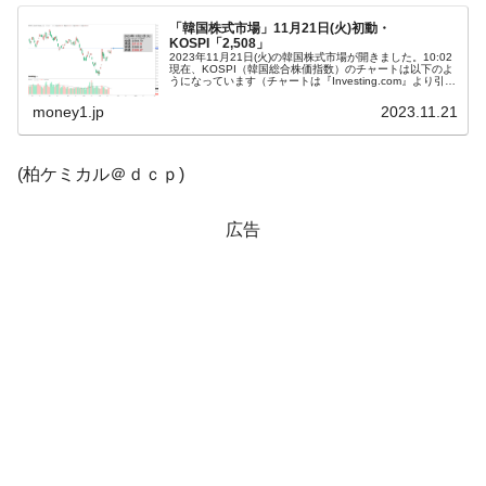
「韓国株式市場」11月21日(火)初動・
韓国鉄鋼最大手『POSCO』ズブズブ沈む。
『Money1』
KOSPI「2,508」
営業利益80.2％も減少
2023年11月21日(火)の韓国株式市場が開きました。10:02
現在、KOSPI（韓国総合株価指数）のチャートは以下のよ
うになっています（チャートは『Investing.com』より引
米国下院「韓国の公務員個人をターゲット
『Money1』
用）。投資家別売買動向は以下です。⇒データ引用元：
『f...
money1.jp
2023.11.21
にぶん殴る法案」提出！⇒ クーパン問題は合衆国企業に対
する差別。許してはおかぬ
(柏ケミカル＠ｄｃｐ)
韓国ボンクラ政策室長･金容範、株価暴落に
『Money1』
他人事のような発言。
広告
韓国半導体『SKハイニックス』2026年2Qの
『Money1』
業績「史上最高益」当期純利益は前年同期比13.4倍に。
日本の誇る海洋資源調査船『白嶺』は先進技術の
Fact1
塊！
夏の甲子園、優勝校を最も多く輩出している都道
Fact1
府県とは？
今話題の「楽天ライオンズ」とは？
Fact1
奇跡の毛色「白毛馬」とは？
Fact1