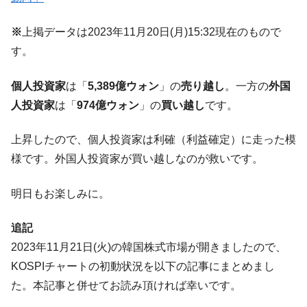
に韓国がいっちょがみしたのでは。
※
上掲データは2023年11月20日(月)15:32現在のもので
韓国政府『BYD』車への補助金を全廃 ⇒ 実
『Money1』
は韓国で『BYD』車は売れている。6カ月で対前年同期比
す。
1.9倍！
個人投資家
は「
5,389億ウォン
」の
売り越し
。一方の
外国
在韓米国大使スティールが着韓！⇒ さっそ
『Money1』
く空港に詰めかけ「出て行け！」「極右勢力」のプラカー
人投資家
は「
974億ウォン
」の
買い越し
です。
ドを掲げる「在韓反米勢力」
韓国政府「2035年までに18.4GW規模のAIデ
上昇したので、個人投資家は利確（利益確定）に走った模
『Money1』
ータセンター整備」⇒ だから無理だってば。
様です。外国人投資家が買い越しなのが救いです。
JPモルガン「韓国レバレッジETFの清算は
『Money1』
ほぼ終わった」
明日もお楽しみに。
韓国『国民年金公団』株価暴落で200兆蒸
『Money1』
追記
発。
2023年11月21日(火)の韓国株式市場が開きましたので、
韓国政府「ニセＫ-ブランドを通報しようキ
『Money1』
KOSPIチャートの初動状況を以下の記事にまとめまし
ャンペーン」⇒ あの名物教授も登場！
た。本記事と併せてお読み頂ければ幸いです。
韓国「橋が落ちました」⇒ 耐久性「なさす
『Money1』
ぎ」では。