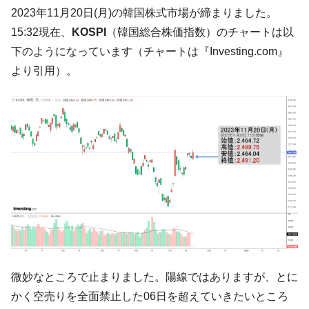
韓国「2026年07月の輸出入」絶好調。半導
『Money1』
2023年11月20日(月)の韓国株式市場が締まりました。
体だけで410億ドル、輸出全体の41％もある
15:32現在、
KOSPI
（韓国総合株価指数）のチャートは以
韓国･李在明「青年層の雇用状況が悪い。せ
『Money1』
下のようになっています（チャートは『Investing.com』
や、若者に起業させよう」⇒ どんな雇用対策だソレ。
より引用）。
【韓国の外貨準備】2026年07月は4,279億ド
『Money1』
ル。外平債の発行「19.4億ドル」
韓国「ここは北朝鮮なのか。選管がサーバ
『Money1』
ーにウソのデータを入力したのは明白だ」
韓国･李在明さっそく不動産対策で浅薄な発
『Money1』
言。
韓国は「中国と同じく」投資に不適格な国
『Money1』
だ。
『韓国銀行』が「金の保有量を増やしま
『Money1』
す」⇒「金を経由するドル入手」手段ではないのか？
韓国･外為取引量「1日当たり1,214.4億ド
『Money1』
微妙なところで止まりました。陽線ではありますが、とに
ル」まで拡大 ⇒ 海外資金の動きに強く左右される状態
かく空売りを全面禁止した06日を超えていきたいところ
韓国･帰ってきた李在明。李在明を支持しな