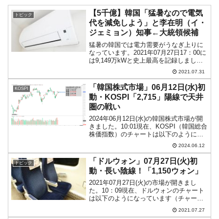
【5千億】韓国「猛暑なので電気
トピック
代を減免しよう」と李在明（イ・
ジェミョン）知事←大統領候補
猛暑の韓国では電力需要がうなぎ上りに
なっています。2021年07月27日17：00に
は9,149万kWと史上最高を記録しまし
た。この暑い中、次期大統領選挙に出馬
2021.07.31
を表明している各候補は国民からの支持
を取り付けるように各種の発言を行って
「韓国株式市場」06月12日(水)初
KOSPI
います。...
動・KOSPI「2,715」陽線で天井
圏の戦い
2024年06月12日(水)の韓国株式市場が開
きました。10:01現在、KOSPI（韓国総合
株価指数）のチャートは以下のようにな
っています（チャートは
2024.06.12
『Investing.com』より引用）。現在のと
ころ陽線。直近最高値さいたかねを抜け
「ドルウォン」07月27日(火)初
トピック
るか...
動・長い陰線！「1,150ウォン」
2021年07月27日(火)の市場が開きまし
た。10：09現在、ドルウォンのチャート
は以下のようになっています（チャート
は『Investing.com』より引用）。現在は
2021.07.27
陰線でしかも長くなっています。「1ドル