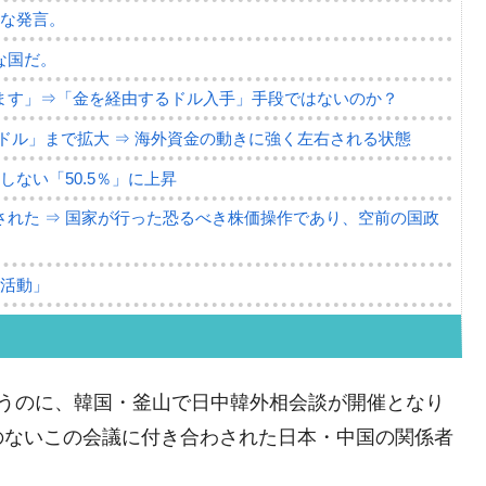
薄な発言。
な国だ。
ます」⇒「金を経由するドル入手」手段ではないのか？
4億ドル」まで拡大 ⇒ 海外資金の動きに強く左右される状態
ない「50.5％」に上昇
れた ⇒ 国家が行った恐るべき株価操作であり、空前の国政
議活動」
⇒ 中国の過剰生産が世界を蝕む。
業種は全般的「不調」⇒ PSIが示す現況は決して良くない。
だというのに、韓国・釜山で日中韓外相会談が開催となり
ン』1人当たり賠償10万ウォンを認定 ⇒ 総額3兆7,000億
のないこの会議に付き合わされた日本・中国の関係者
DX」1番艦、2032年竣工と公示