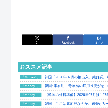
X
Facebook
はてブ
おススメ記事
韓国「2026年07月の輸出入」絶好調
『Money1』
韓国･李在明「青年層の雇用状況が悪い
『Money1』
【韓国の外貨準備】2026年07月は4,2
『Money1』
韓国「ここは北朝鮮なのか。選管がサ
『Money1』