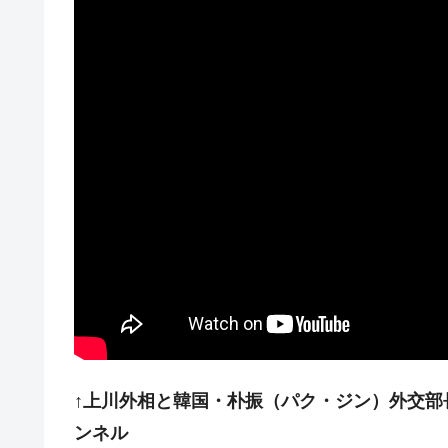
夏の甲子園、優勝校を最も多く輩出している
Fact1
今話題の「楽天ライオンズ」とは？
Fact1
奇跡の毛色「白毛馬」とは？
Fact1
全て勝つといくら？ 競馬GI競走で勝利騎手
Fact1
平成仮面ライダーの意外すぎるモチーフとは
Fact1
発表から2日で大崩壊、鳴かず飛ばずに終わ
Fact1
日本人マスターズ挑戦の歴史。松山以前に最
Fact1
甲子園通算本塁打、最多の清原に次いで多く
Fact1
セレクトセールの高額取引馬が稼いだ金額と
Fact1
↑上川外相と韓国・朴振（パク・ジン）外交部長官
ンネル