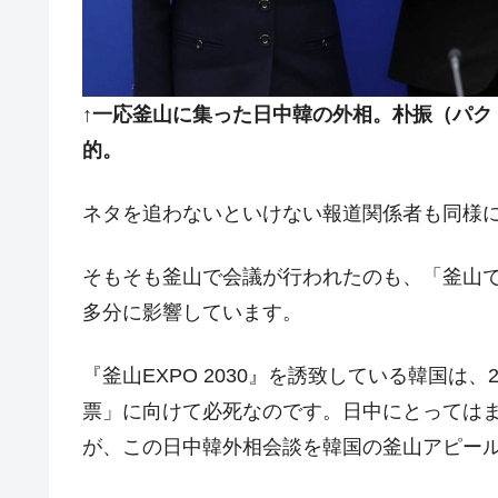
韓国ボンクラ政策室長･金容範、株価
『Money1』
韓国半導体『SKハイニックス』2026
『Money1』
韓国･加徳島新国際空港「またも暗礁」の
『Money1』
↑一応釜山に集った日中韓の外相。朴振（パク
的。
【速報】韓国株式市場の暴落・本日07
『Money1』
発動！
ネタを追わないといけない報道関係者も同様
IT産業は人を雇用する効果は低い。全
『Money1』
韓国「株式市場が賭博場のように変質
『Money1』
そもそも釜山で会議が行われたのも、「釜山
韓国「2026年1Q 資金循環統計」面白
『Money1』
多分に影響しています。
韓国化学企業最大手『ロッテケミカル
『Money1』
『釜山EXPO 2030』を誘致している韓国は、2
韓国株式市場･暗黒の火曜日。サーキッ
『Money1』
票」に向けて必死なのです。日中にとってはま
韓国･カードローン金利「15％」突破
『Money1』
が、この日中韓外相会談を韓国の釜山アピー
日本の誇る海洋資源調査船『白嶺』は先進技
Fact1