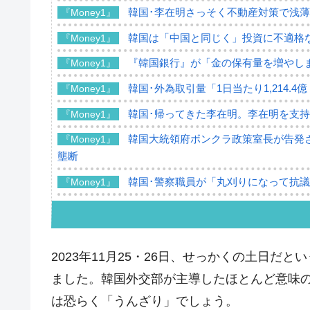
韓国･李在明さっそく不動産対策で浅
『Money1』
韓国は「中国と同じく」投資に不適格
『Money1』
『韓国銀行』が「金の保有量を増やし
『Money1』
韓国･外為取引量「1日当たり1,214.
『Money1』
韓国･帰ってきた李在明。李在明を支持し
『Money1』
韓国大統領府ボンクラ政策室長が告発さ
『Money1』
壟断
韓国･警察職員が「丸刈りになって抗
『Money1』
中国だけが鉄鋼輸出を異常増加させる 
『Money1』
韓国製造業「半導体絶好調」のウラで他
『Money1』
2023年11月25・26日、せっかくの土日
【米韓激突案件】韓国消費者院が『クーパ
『Money1』
ました。韓国外交部が主導したほとんど意味
韓国で猛暑。南東部では干ばつ
『Money1』
は恐らく「うんざり」でしょう。
韓国型イージス搭載の次世代駆逐艦「KD
『Money1』