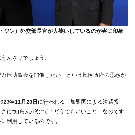
暴落に他人事のような発言。
年2Qの業績「史上最高益」当期純利益は前年同期比13.4倍に。
危機 ⇒ 10.7兆では損が出るからできない。
・ジン）外交部長官が大笑いしているのが実に印象
月29日(水)もサイドカー・サーキットブレイカーの二段コンボ
にうんざりでしょう。
産業の半分未満しか雇用を生まない
したのは政界の責任だ」
で万国博覧会を開催したい」という韓国政府の思惑が
い結果に。
』純借入金が約8兆。信用格付け「ネガティブ」にダウン
023年
11月28日
に行われる「加盟国による決選投
トブレイカーも発動！ 半導体2銘柄の暴落
さに“知らんがな”で「どうでもいいこと」なのです
！
ルに利用しているのです。
術の塊！