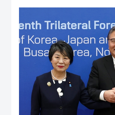
【対日本円】ウォン安が急進！ 日米
『Money1』
韓国政府『BYD』車への補助金を全廃 
『Money1』
1.9倍！
在韓米国大使スティールが着韓！⇒ 
『Money1』
ドを掲げる「在韓反米勢力」
韓国政府「2035年までに18.4GW規
『Money1』
JPモルガン「韓国レバレッジETFの
『Money1』
韓国『国民年金公団』株価暴落で200
『Money1』
韓国政府「ニセＫ-ブランドを通報しよ
『Money1』
韓国「橋が落ちました」⇒ 耐久性「な
『Money1』
韓国鉄鋼最大手『POSCO』ズブズブ沈
『Money1』
米国下院「韓国の公務員個人をターゲ
『Money1』
する差別。許してはおかぬ