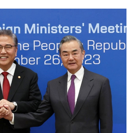
の協調に韓国がいっちょがみしたのでは。
⇒ 実は韓国で『BYD』車は売れている。6カ月で対前年同期比
さっそく空港に詰めかけ「出て行け！」「極右勢力」のプラカー
模のAIデータセンター整備」⇒ だから無理だってば。
清算はほぼ終わった」
兆蒸発。
うキャンペーン」⇒ あの名物教授も登場！
さすぎ」では。
む。営業利益80.2％も減少
ットにぶん殴る法案」提出！⇒ クーパン問題は合衆国企業に対