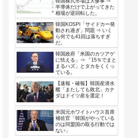
韓国株式市場は大惨事 ⇒
半導体だけで上がってきた
相場が逆回転した。
韓国KOSPI「サイドカー発
動され過ぎ」問題 ⇒ いく
ら何でも41回は落ちすぎ
だ。
韓国政府「米国のカツアゲ
に怯える」⇒ 「15％でまと
まるハズ」とタカをくくっ
ている。
【速報・確報】韓国産潜水
艦「またしても敗北」カナ
ダはドイツ産を選定！
米国元ホワイトハウス首席
補佐官「韓国がやっている
のは同盟国の取る行動では
ない」