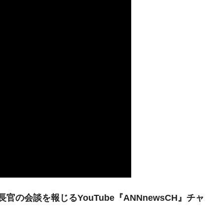
都道府県とは？
がもらえる賞金とは？
？
りそうなスーパーリーグとは？
高位だった選手とは？
打っている意外な選手とは？
は？
の会談を報じるYouTube『ANNnewsCH』チャ