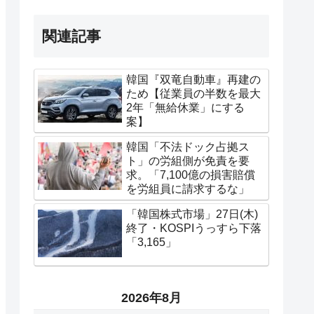
関連記事
韓国『双竜自動車』再建の
ため【従業員の半数を最大
2年「無給休業」にする
案】
韓国「不法ドック占拠ス
ト」の労組側が免責を要
求。「7,100億の損害賠償
を労組員に請求するな」
「韓国株式市場」27日(木)
終了・KOSPIうっすら下落
「3,165」
2026年8月