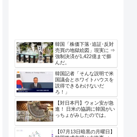
韓国「株価下落･追証･反対
売買の地獄絵図」現実に ⇒
強制決済が1,422億まで膨
んだ。
韓国記者「そんな説明で米
国議会とホワイトハウスを
説得できるわけないだ
ろ！」
【対日本円】ウォン安が急
進！ 日米の協調に韓国がい
っちょがみしたのでは。
【07月13日暗黒の月曜日】