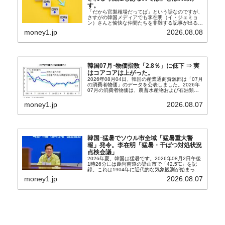
す。
「だから官製相場だってば」という話なのですが、
さすがの韓国メディアでも李在明（イ・ジェミョ
ン）さんと愉快な仲間たちを非難する記事が出るよ
うになっています。もちろん株価の暴落についてで
money1.jp
2026.08.08
『朝鮮日報』に面白い記事が出ています。「東西南
北」というコ...
韓国07月･物価指数「2.8％」に低下 ⇒ 実
はコアコアは上がった。
2026年08月04日、韓国の産業通商資源部は「07月
の消費者物価」のデータを公表しました。2026年
07月の消費者物価は、農畜水産物および石油類の
上昇率が鈍化したことなどにより、前年同月比
2.8％上昇（06月は3.2％）となり、上昇率は前...
money1.jp
2026.08.07
韓国･猛暑でソウル市全域「猛暑重大警
報」発令。李在明「猛暑・干ばつ対処状況
点検会議」
2026年夏。韓国は猛暑です。2026年08月2日午後
1時26分には慶尚南道の梁山市で「42.5℃」を記
録。これは1904年に近代的な気象観測が始まって
以来の韓国史上最高気温です。08月04日には、ソ
money1.jp
2026.08.07
ウル市全域への「猛暑重大警報」が発令され...