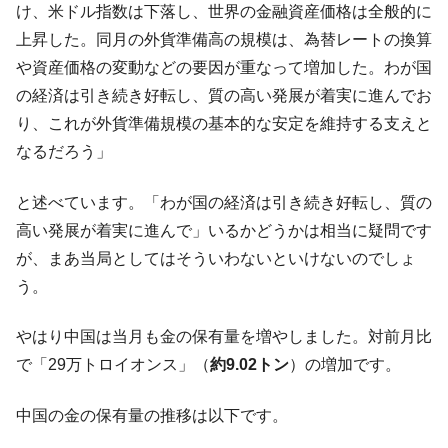
全て勝つといくら？ 競馬GI競走で勝利騎手がもら
Fact1
け、米ドル指数は下落し、世界の金融資産価格は全般的に
える賞金とは？
上昇した。同月の外貨準備高の規模は、為替レートの換算
平成仮面ライダーの意外すぎるモチーフとは？
Fact1
や資産価格の変動などの要因が重なって増加した。わが国
発表から2日で大崩壊、鳴かず飛ばずに終わりそう
Fact1
の経済は引き続き好転し、質の高い発展が着実に進んでお
なスーパーリーグとは？
り、これが外貨準備規模の基本的な安定を維持する支えと
日本人マスターズ挑戦の歴史。松山以前に最高位
Fact1
なるだろう」
だった選手とは？
甲子園通算本塁打、最多の清原に次いで多く打っ
Fact1
と述べています。「わが国の経済は引き続き好転し、質の
ている意外な選手とは？
高い発展が着実に進んで」いるかどうかは相当に疑問です
セレクトセールの高額取引馬が稼いだ金額とは？
Fact1
が、まあ当局としてはそういわないといけないのでしょ
う。
やはり中国は当月も金の保有量を増やしました。対前月比
で「29万トロイオンス」（
約9.02トン
）の増加です。
中国の金の保有量の推移は以下です。