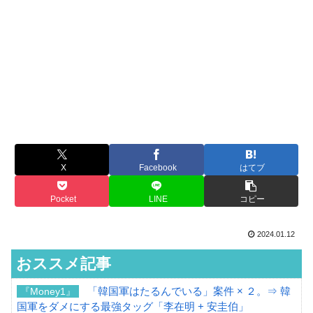
X
Facebook
はてブ
Pocket
LINE
コピー
2024.01.12
おススメ記事
「韓国軍はたるんでいる」案件 × ２。⇒ 韓
『Money1』
国軍をダメにする最強タッグ「李在明 + 安圭伯」