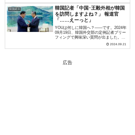
非常に興味深いリポートを出しています
ので、ご紹介します。先に結論です。
韓国記者「中国･王毅外相が韓国
韓国経済
2016年～2020年の...
を訪問しますよね？」 報道官
「……えーっと」
YOUは何しに韓国へ？――です。2024年
09月19日、韓国外交部の定例記者ブリー
フィングで興味深い質問が出ました。＜
質問＞中国の王毅部長が近く韓国訪問の
2024.09.21
意向を示したと伝えられていますが、政
府はその時期をいつと予想しているの
か、また中韓間で...
広告