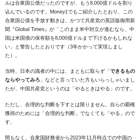
ルは合衆国公債だったのですが、もう8,000億ドルを割り
込んでいるのです。Money1でもご紹介したとおり、この
合衆国公債を手放す動きは、かつて共産党の英語版御用新
聞『Global Times』が「このまま米中対立が進むなら、中
国は米国債の保有額を8,000億ドルまで下げるかもしれな
い」と警告したとおりです（3年かかって実現しまし
た）。
当時、日本の識者の中には、まともに取らず「
できるもの
ならやってみろ
」などと言っていた方もいらっしゃいまし
たが、中国共産党というのは「やるときはやる」のです。
ただし、合理的な判断を下すとは限りません。自らの覇権
獲得のためには「合理的な判断」でなくても「やる」ので
す。
間もなく、合衆国財務省から2023年11月時点での中国の