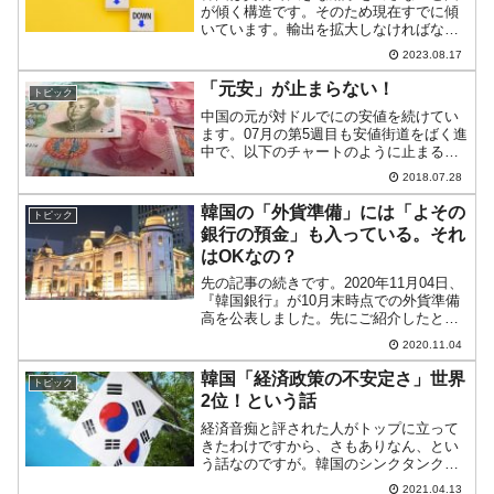
が傾く構造です。そのため現在すでに傾
いています。輸出を拡大しなければなら
ない状況ですが、中国が技術的に韓国に
2023.08.17
追いついたため、今まで大儲もうけでき
た対中国貿易で輸出が伸びません。対中
「元安」が止まらない！
トピック
国貿易は（韓国から見て）...
中国の元が対ドルでにの安値を続けてい
ます。07月の第5週目も安値街道をばく進
中で、以下のチャートのように止まる気
配は見られません(チャートは
2018.07.28
『REUTERS』より引用)。ドルの強さを
示す「DXY」を確認すると、以下のよう
韓国の「外貨準備」には「よその
トピック
に2017年11月と...
銀行の預金」も入っている。それ
はOKなの？
先の記事の続きです。2020年11月04日、
『韓国銀行』が10月末時点での外貨準備
高を公表しました。先にご紹介したとお
り、以下の結果でした。要約すれば、
2020.11.04
「韓国の外貨準備は過去最高を更新！」
で韓国メディアは大きく取り上げていま
韓国「経済政策の不安定さ」世界
トピック
す。09月末から...
2位！という話
経済音痴と評された人がトップに立って
きたわけですから、さもありなん、とい
う話なのですが。韓国のシンクタンク
『韓国経済研究院』（略称「KERI」）が
2021.04.13