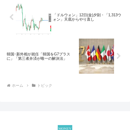
「ドルウォン」12日(金)夕刻・「1,313ウ
ォン」天底からやり直し
韓国･新外相が就任「韓国をG7プラス
に」「第三者弁済が唯一の解決法」
ホーム
トピック