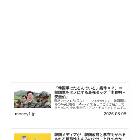
「韓国軍はたるんでいる」案件 × ２。⇒
韓国軍をダメにする最強タッグ「李在明 +
安圭伯」
弱将のもとに強兵なし――といわれます。韓国国防
部のTopは現在、Money1でもしつこくご紹介して
きたボンクラの安圭伯（アン・ギュベク）さんで
す。↑経済的無知蒙昧な李在明（イ・ジェミョン）
money1.jp
2026.08.08
さんと「韓国初の文官上がり」の国防部長官安圭伯
（アン...
韓国メディアが「韓国政府と李在明が吊る
される可能性もあるのでは」とほのめか