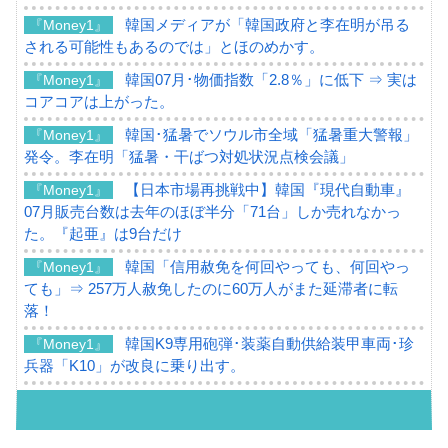
韓国メディアが「韓国政府と李在明が吊る
『Money1』
される可能性もあるのでは」とほのめかす。
韓国07月･物価指数「2.8％」に低下 ⇒ 実は
『Money1』
コアコアは上がった。
韓国･猛暑でソウル市全域「猛暑重大警報」
『Money1』
発令。李在明「猛暑・干ばつ対処状況点検会議」
【日本市場再挑戦中】韓国『現代自動車』
『Money1』
07月販売台数は去年のほぼ半分「71台」しか売れなかっ
た。『起亜』は9台だけ
韓国「信用赦免を何回やっても、何回やっ
『Money1』
ても」⇒ 257万人赦免したのに60万人がまた延滞者に転
落！
韓国K9専用砲弾･装薬自動供給装甲車両･珍
『Money1』
兵器「K10」が改良に乗り出す。
韓国「2026年07月の輸出入」絶好調。半導
『Money1』
体だけで410億ドル、輸出全体の41％もある