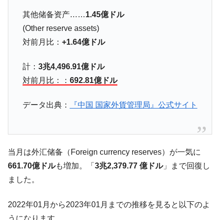
は韓国で『BYD』車は売れている。6カ月で対前年同期比
其他储备资产……
1.45億ドル
1.9倍！
(Other reserve assets)
在韓米国大使スティールが着韓！⇒ さっそ
『Money1』
対前月比：
+1.64億ドル
く空港に詰めかけ「出て行け！」「極右勢力」のプラカー
ドを掲げる「在韓反米勢力」
計：
3兆4,496.91億ドル
韓国政府「2035年までに18.4GW規模のAIデ
『Money1』
対前月比：：
692.81億ドル
ータセンター整備」⇒ だから無理だってば。
JPモルガン「韓国レバレッジETFの清算は
『Money1』
データ出典：
『中国 国家外貨管理局』公式サイト
ほぼ終わった」
韓国『国民年金公団』株価暴落で200兆蒸
『Money1』
発。
当月は外汇储备（Foreign currency reserves）が一気に
韓国政府「ニセＫ-ブランドを通報しようキ
『Money1』
ャンペーン」⇒ あの名物教授も登場！
661.70億ドル
も増加。「
3兆2,379.77 億ドル
」まで回復し
ました。
韓国「橋が落ちました」⇒ 耐久性「なさす
『Money1』
ぎ」では。
2022年01月から2023年01月までの推移を見ると以下のよ
韓国鉄鋼最大手『POSCO』ズブズブ沈む。
『Money1』
うになります。
営業利益80.2％も減少