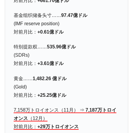
『Money1』
対前月比：
+661.70億ドル
た ⇒ 国家が行った恐るべき株価操作であり、空前の国政壟
断
基金组织储备头寸……
97.47億ドル
韓国･警察職員が「丸刈りになって抗議活
『Money1』
(IMF reserve position)
動」
対前月比：
+0.61億ドル
中国だけが鉄鋼輸出を異常増加させる ⇒ 中
『Money1』
国の過剰生産が世界を蝕む。
特别提款权……
535.96億ドル
(SDRs)
韓国製造業「半導体絶好調」のウラで他業
『Money1』
種は全般的「不調」⇒ PSIが示す現況は決して良くない。
対前月比：
+3.61億ドル
【米韓激突案件】韓国消費者院が『クーパ
『Money1』
黄金……
1,482.26 億ドル
ン』1人当たり賠償10万ウォンを認定 ⇒ 総額3兆7,000億
(Gold)
韓国で猛暑。南東部では干ばつ
『Money1』
対前月比：
+25.25億ドル
韓国型イージス搭載の次世代駆逐艦
『Money1』
「KDDX」1番艦、2032年竣工と公示
7,158万トロイオンス（11月） ⇒
7,187万トロイ
【対日本円】ウォン安が急進！ 日米の協調
『Money1』
オンス
（12月）
に韓国がいっちょがみしたのでは。
対前月比：
+29万トロイオンス
韓国政府『BYD』車への補助金を全廃 ⇒ 実
『Money1』