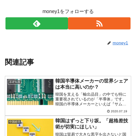
money1をフォローする
money1
関連記事
韓国半導体メーカーの世界シェア
基礎知識
は本当に高いのか？
韓国を支える「輸出品目」の中でも特に
重要視されているのが「半導体」です。
韓国の半導体メーカーといえば『サムス
ン電子』や『SKハイニックス』が有名で
2020.07.19
すが、国を代表する2つのメーカーの世界
シェアはどのように推移しているのでし
韓国はずっと下り坂。「超格差技
中国経済
ょうか？韓国の二大メ...
術が切実にほしい」
韓国は貿易で大きな黒字を出さないと国