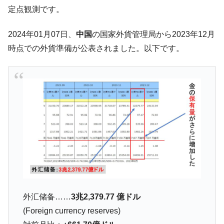
韓国･李在明「青年層の雇用状況が悪い。せ
『Money1』
定点観測です。
や、若者に起業させよう」⇒ どんな雇用対策だソレ。
【韓国の外貨準備】2026年07月は4,279億ド
『Money1』
2024年01月07日、
中国
の国家外貨管理局から2023年12月
ル。外平債の発行「19.4億ドル」
時点での外貨準備が公表されました。以下です。
韓国「ここは北朝鮮なのか。選管がサーバ
『Money1』
ーにウソのデータを入力したのは明白だ」
韓国･李在明さっそく不動産対策で浅薄な発
『Money1』
言。
韓国は「中国と同じく」投資に不適格な国
『Money1』
だ。
『韓国銀行』が「金の保有量を増やしま
『Money1』
す」⇒「金を経由するドル入手」手段ではないのか？
韓国･外為取引量「1日当たり1,214.4億ド
『Money1』
ル」まで拡大 ⇒ 海外資金の動きに強く左右される状態
韓国･帰ってきた李在明。李在明を支持しな
外汇储备……
3兆2,379.77 億ドル
『Money1』
い「50.5％」に上昇
(Foreign currency reserves)
韓国大統領府ボンクラ政策室長が告発され