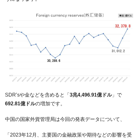
米国下院「韓国の公務員個人をターゲット
『Money1』
にぶん殴る法案」提出！⇒ クーパン問題は合衆国企業に対
する差別。許してはおかぬ
韓国ボンクラ政策室長･金容範、株価暴落に
『Money1』
他人事のような発言。
韓国半導体『SKハイニックス』2026年2Qの
『Money1』
業績「史上最高益」当期純利益は前年同期比13.4倍に。
韓国･加徳島新国際空港「またも暗礁」の危
『Money1』
機 ⇒ 10.7兆では損が出るからできない。
日本の誇る海洋資源調査船『白嶺』は先進技術の
Fact1
塊！
SDR’sや金などを含めると「
3兆4,496.91億ドル
」で
夏の甲子園、優勝校を最も多く輩出している都道
Fact1
692.81億ドル
の増加です。
府県とは？
中国の国家外貨管理局は今回の発表データについて、
今話題の「楽天ライオンズ」とは？
Fact1
奇跡の毛色「白毛馬」とは？
Fact1
「2023年12月、主要国の金融政策や期待などの影響を受