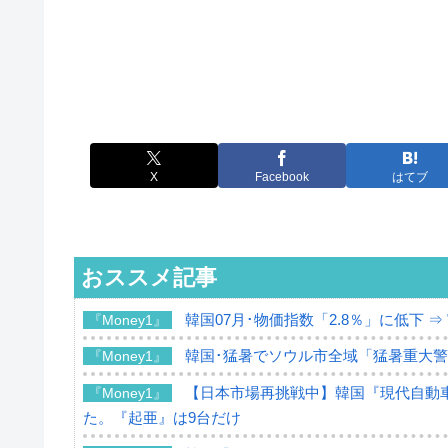
X
Facebook
はてブ
おススメ記事
韓国07月･物価指数「2.8％」に低下 
『Money1』
韓国･猛暑でソウル市全域「猛暑重大
『Money1』
【日本市場再挑戦中】韓国『現代自動車
『Money1』
た。『起亜』は9台だけ