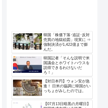
韓国「株価下落･追証･反対
売買の地獄絵図」現実に ⇒
強制決済が1,422億まで膨
んだ。
韓国記者「そんな説明で米
国議会とホワイトハウスを
説得できるわけないだ
ろ！」
【対日本円】ウォン安が急
進！ 日米の協調に韓国がい
っちょがみしたのでは。
【07月13日暗黒の月曜日】