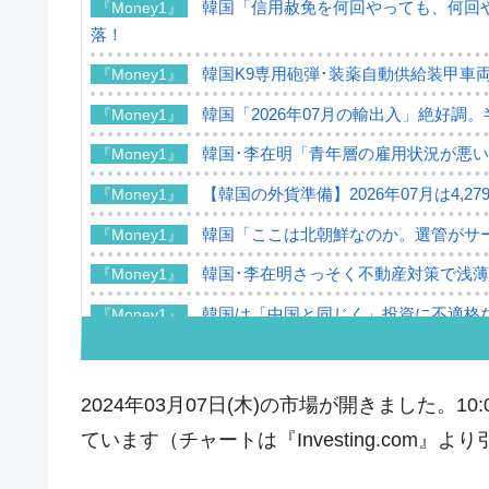
韓国「信用赦免を何回やっても、何回や
『Money1』
落！
韓国K9専用砲弾･装薬自動供給装甲車両
『Money1』
韓国「2026年07月の輸出入」絶好調
『Money1』
韓国･李在明「青年層の雇用状況が悪い
『Money1』
【韓国の外貨準備】2026年07月は4,2
『Money1』
韓国「ここは北朝鮮なのか。選管がサ
『Money1』
韓国･李在明さっそく不動産対策で浅
『Money1』
韓国は「中国と同じく」投資に不適格
『Money1』
『韓国銀行』が「金の保有量を増やし
『Money1』
韓国･外為取引量「1日当たり1,214.
『Money1』
2024年03月07日(木)の市場が開きました。
韓国･帰ってきた李在明。李在明を支持し
『Money1』
ています（チャートは『Investing.com』よ
韓国大統領府ボンクラ政策室長が告発さ
『Money1』