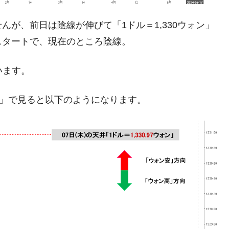
清算はほぼ終わった」
が、前日は陰線が伸びて「1ドル＝1,330ウォン」
兆蒸発。
スタートで、現在のところ陰線。
うキャンペーン」⇒ あの名物教授も登場！
さすぎ」では。
います。
む。営業利益80.2％も減少
足」で見ると以下のようになります。
ットにぶん殴る法案」提出！⇒ クーパン問題は合衆国企業に対
暴落に他人事のような発言。
年2Qの業績「史上最高益」当期純利益は前年同期比13.4倍に。
危機 ⇒ 10.7兆では損が出るからできない。
月29日(水)もサイドカー・サーキットブレイカーの二段コンボ
産業の半分未満しか雇用を生まない