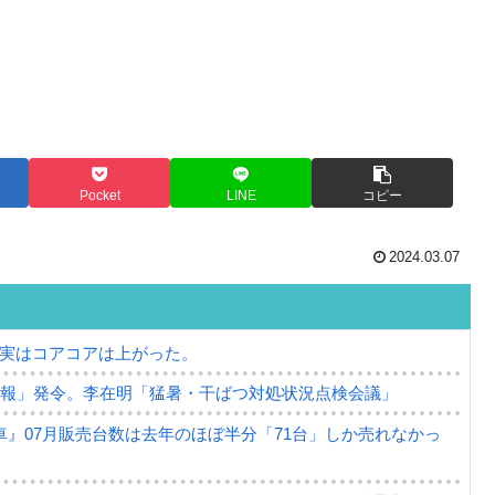
Pocket
LINE
コピー
2024.03.07
⇒ 実はコアコアは上がった。
警報」発令。李在明「猛暑・干ばつ対処状況点検会議」
』07月販売台数は去年のほぼ半分「71台」しか売れなかっ