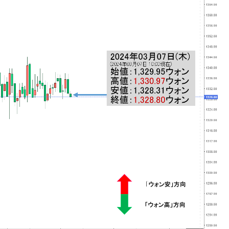
議活動」
⇒ 中国の過剰生産が世界を蝕む。
業種は全般的「不調」⇒ PSIが示す現況は決して良くない。
ン』1人当たり賠償10万ウォンを認定 ⇒ 総額3兆7,000億
DX」1番艦、2032年竣工と公示
の協調に韓国がいっちょがみしたのでは。
⇒ 実は韓国で『BYD』車は売れている。6カ月で対前年同期比
さっそく空港に詰めかけ「出て行け！」「極右勢力」のプラカー
模のAIデータセンター整備」⇒ だから無理だってば。