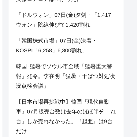
「ドルウォン」07日(金)夕刻・「1,417
ウォン」陰線伸びて1,420割れ。
「韓国株式市場」07日(金)決着・
KOSPI「6,258」6,300割れ。
韓国･猛暑でソウル市全域「猛暑重大警
報」発令。李在明「猛暑・干ばつ対処状
況点検会議」
【日本市場再挑戦中】韓国『現代自動
車』07月販売台数は去年のほぼ半分「71
台」しか売れなかった。『起亜』は9台
だけ