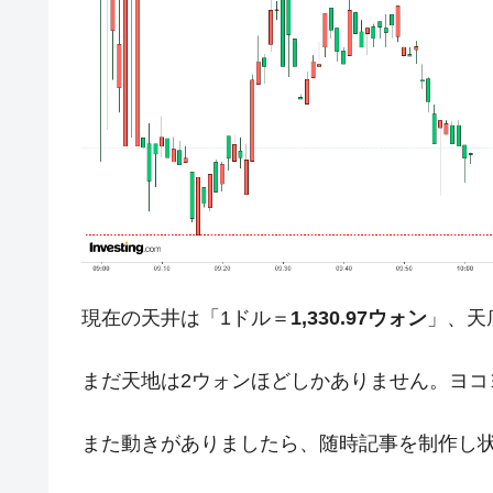
日本の誇る海洋資源調査船『白嶺』は先進技
Fact1
夏の甲子園、優勝校を最も多く輩出している
Fact1
今話題の「楽天ライオンズ」とは？
Fact1
奇跡の毛色「白毛馬」とは？
Fact1
全て勝つといくら？ 競馬GI競走で勝利騎手
Fact1
平成仮面ライダーの意外すぎるモチーフとは
Fact1
発表から2日で大崩壊、鳴かず飛ばずに終わ
Fact1
日本人マスターズ挑戦の歴史。松山以前に最
Fact1
現在の天井は「1ドル＝
1,330.97ウォン
」、天
甲子園通算本塁打、最多の清原に次いで多く
Fact1
まだ天地は2ウォンほどしかありません。ヨコ
セレクトセールの高額取引馬が稼いだ金額と
Fact1
また動きがありましたら、随時記事を制作し