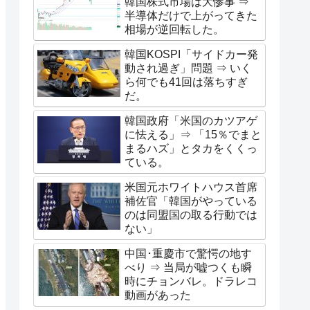
韓国株式市場は大惨事 ⇒
半導体だけで上がってきた
相場が逆回転した。
韓国KOSPI「サイドカー発
動され過ぎ」問題 ⇒ いく
ら何でも41回は落ちすぎ
だ。
韓国政府「米国のカツアゲ
に怯える」⇒ 「15％でまと
まるハズ」とタカをくくっ
ている。
米国元ホワイトハウス首席
補佐官「韓国がやっている
のは同盟国の取る行動では
ない」
中国･重慶市で驚愕の地す
べり ⇒ 当局が嘘つくも瞬
時にチョンバレ。ドラレコ
動画があった