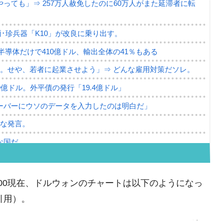
っても」⇒ 257万人赦免したのに60万人がまた延滞者に転
･珍兵器「K10」が改良に乗り出す。
。半導体だけで410億ドル、輸出全体の41％もある
。せや、若者に起業させよう」⇒ どんな雇用対策だソレ。
79億ドル。外平債の発行「19.4億ドル」
ーバーにウソのデータを入力したのは明白だ」
薄な発言。
な国だ。
ます」⇒「金を経由するドル入手」手段ではないのか？
4億ドル」まで拡大 ⇒ 海外資金の動きに強く左右される状態
10:00現在、ドルウォンのチャートは以下のようになっ
ない「50.5％」に上昇
り引用）。
れた ⇒ 国家が行った恐るべき株価操作であり、空前の国政