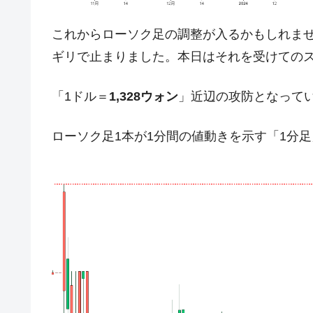
JPモルガン「韓国レバレッジETFの
『Money1』
これからローソク足の調整が入るかもしれません
韓国『国民年金公団』株価暴落で200
『Money1』
ギリで止まりました。本日はそれを受けての
韓国政府「ニセＫ-ブランドを通報しよ
『Money1』
韓国「橋が落ちました」⇒ 耐久性「な
『Money1』
「1ドル＝
1,328ウォン
」近辺の攻防となって
韓国鉄鋼最大手『POSCO』ズブズブ沈
『Money1』
ローソク足1本が1分間の値動きを示す「1分
米国下院「韓国の公務員個人をターゲ
『Money1』
する差別。許してはおかぬ
韓国ボンクラ政策室長･金容範、株価
『Money1』
韓国半導体『SKハイニックス』2026
『Money1』
韓国･加徳島新国際空港「またも暗礁」の
『Money1』
【速報】韓国株式市場の暴落・本日07
『Money1』
発動！
IT産業は人を雇用する効果は低い。全
『Money1』