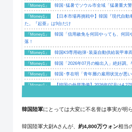
韓国･猛暑でソウル市全域「猛暑重大
『Money1』
【日本市場再挑戦中】韓国『現代自動車
『Money1』
た。『起亜』は9台だけ
韓国「信用赦免を何回やっても、何回や
『Money1』
落！
韓国K9専用砲弾･装薬自動供給装甲車両
『Money1』
韓国「2026年07月の輸出入」絶好調
『Money1』
韓国･李在明「青年層の雇用状況が悪い
『Money1』
【韓国の外貨準備】2026年07月は4,2
『Money1』
韓国「ここは北朝鮮なのか。選管がサ
『Money1』
韓国･李在明さっそく不動産対策で浅
『Money1』
韓国陸軍
にとっては大変に不名誉は事実が明
韓国は「中国と同じく」投資に不適格
『Money1』
韓国陸軍大尉Aさんが、
約4,800万ウォン
相当
『韓国銀行』が「金の保有量を増やし
『Money1』