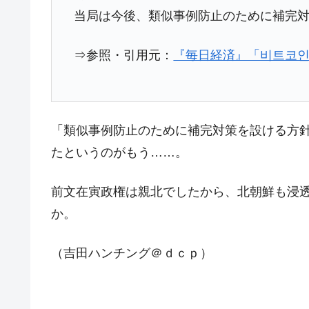
当局は今後、類似事例防止のために補完
夏の甲子園、優勝校を最も多く輩出している
Fact1
今話題の「楽天ライオンズ」とは？
Fact1
⇒参照・引用元：
『毎日経済』「비트코인 
奇跡の毛色「白毛馬」とは？
Fact1
全て勝つといくら？ 競馬GI競走で勝利騎手
Fact1
平成仮面ライダーの意外すぎるモチーフとは
Fact1
「類似事例防止のために補完対策を設ける方
発表から2日で大崩壊、鳴かず飛ばずに終わ
Fact1
たというのがもう……。
日本人マスターズ挑戦の歴史。松山以前に最
Fact1
前文在寅政権は親北でしたから、北朝鮮も浸
甲子園通算本塁打、最多の清原に次いで多く
Fact1
か。
セレクトセールの高額取引馬が稼いだ金額と
Fact1
（吉田ハンチング＠ｄｃｐ）