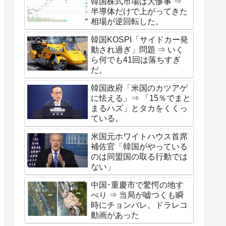
韓国株式市場は大惨事 ⇒
半導体だけで上がってきた
相場が逆回転した。
韓国KOSPI「サイドカー発
動され過ぎ」問題 ⇒ いく
ら何でも41回は落ちすぎ
だ。
韓国政府「米国のカツアゲ
に怯える」⇒ 「15％でまと
まるハズ」とタカをくくっ
ている。
米国元ホワイトハウス首席
補佐官「韓国がやっている
のは同盟国の取る行動では
ない」
中国･重慶市で驚愕の地す
べり ⇒ 当局が嘘つくも瞬
時にチョンバレ。ドラレコ
動画があった