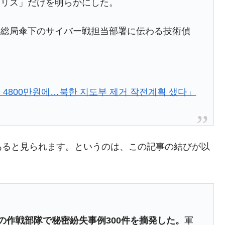
ボリス」だけを明らかにした。
さっそく空港に詰めかけ「出て行け！」「極右勢力」のプラカー
察総局傘下のサイバー戦担当部署に伝わる技術偵
模のAIデータセンター整備」⇒ だから無理だってば。
清算はほぼ終わった」
兆蒸発。
4800만원에…북한 지도부 제거 작전계획 샜다」
うキャンペーン」⇒ あの名物教授も登場！
さすぎ」では。
む。営業利益80.2％も減少
あると見られます。というのは、この記事の結びが以
ットにぶん殴る法案」提出！⇒ クーパン問題は合衆国企業に対
暴落に他人事のような発言。
年2Qの業績「史上最高益」当期純利益は前年同期比13.4倍に。
上の作戦部隊で秘密紛失事例300件を摘発した。
軍
術の塊！