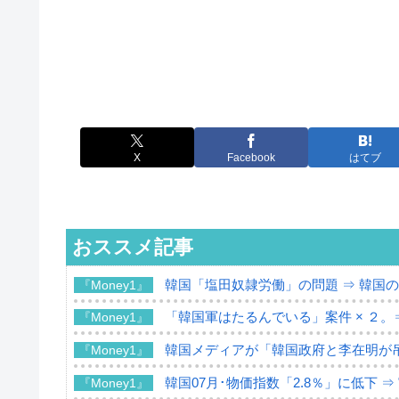
X
Facebook
はてブ
おススメ記事
韓国「塩田奴隷労働」の問題 ⇒ 韓国
『Money1』
「韓国軍はたるんでいる」案件 × ２。
『Money1』
韓国メディアが「韓国政府と李在明が
『Money1』
韓国07月･物価指数「2.8％」に低下 
『Money1』