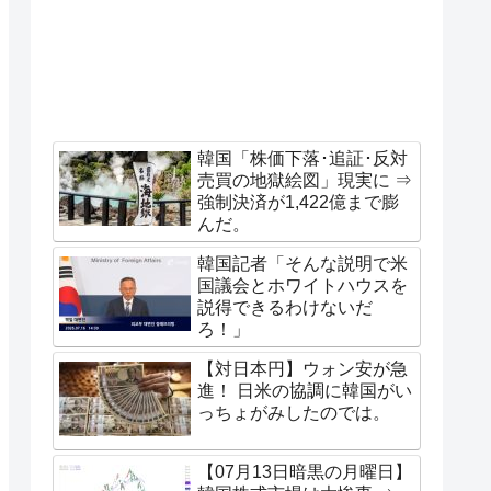
韓国「株価下落･追証･反対
売買の地獄絵図」現実に ⇒
強制決済が1,422億まで膨
んだ。
韓国記者「そんな説明で米
国議会とホワイトハウスを
説得できるわけないだ
ろ！」
【対日本円】ウォン安が急
進！ 日米の協調に韓国がい
っちょがみしたのでは。
【07月13日暗黒の月曜日】