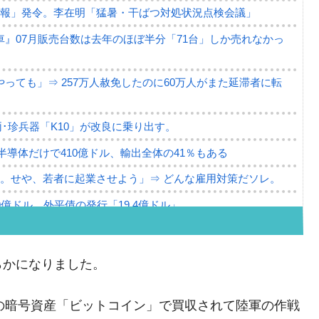
警報」発令。李在明「猛暑・干ばつ対処状況点検会議」
』07月販売台数は去年のほぼ半分「71台」しか売れなかっ
っても」⇒ 257万人赦免したのに60万人がまた延滞者に転
･珍兵器「K10」が改良に乗り出す。
。半導体だけで410億ドル、輸出全体の41％もある
。せや、若者に起業させよう」⇒ どんな雇用対策だソレ。
79億ドル。外平債の発行「19.4億ドル」
ーバーにウソのデータを入力したのは明白だ」
薄な発言。
らかになりました。
な国だ。
の暗号資産「ビットコイン」で買収されて陸軍の作戦
ます」⇒「金を経由するドル入手」手段ではないのか？