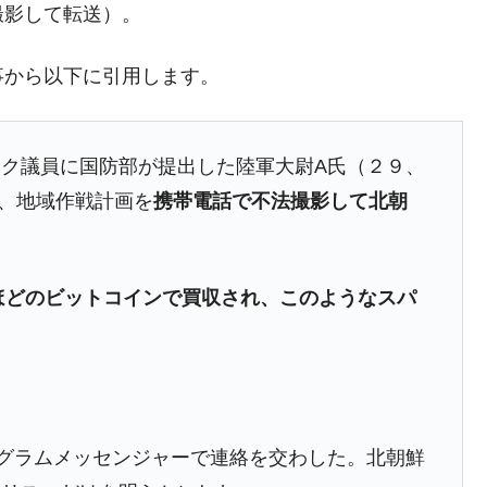
撮影して転送）。
4億ドル」まで拡大 ⇒ 海外資金の動きに強く左右される状態
ない「50.5％」に上昇
事から以下に引用します。
れた ⇒ 国家が行った恐るべき株価操作であり、空前の国政
ク議員に国防部が提出した陸軍大尉A氏（２９、
議活動」
め、地域作戦計画を
携帯電話で不法撮影して北朝
⇒ 中国の過剰生産が世界を蝕む。
業種は全般的「不調」⇒ PSIが示す現況は決して良くない。
ン』1人当たり賠償10万ウォンを認定 ⇒ 総額3兆7,000億
ォンほどのビットコインで買収され、このようなスパ
DX」1番艦、2032年竣工と公示
の協調に韓国がいっちょがみしたのでは。
⇒ 実は韓国で『BYD』車は売れている。6カ月で対前年同期比
グラムメッセンジャーで連絡を交わした。北朝鮮