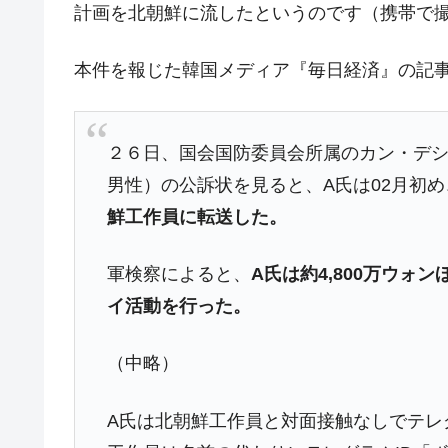
計画を北朝鮮に流したというのです（携帯で
韓国･外為取引量「1日当たり1,214.
『Money1』
韓国･帰ってきた李在明。李在明を支持し
『Money1』
本件を報じた韓国メディア『毎日経済』の記
韓国大統領府ボンクラ政策室長が告発さ
『Money1』
壟断
２６日、国会国防委員会所属のカン・デシ
韓国･警察職員が「丸刈りになって抗
『Money1』
男性）の公訴状を見ると、A氏は02月初
中国だけが鉄鋼輸出を異常増加させる 
『Money1』
鮮工作員に転送した。
韓国製造業「半導体絶好調」のウラで他
『Money1』
【米韓激突案件】韓国消費者院が『クーパ
『Money1』
軍検察によると、
A氏は約4,800万ウ
韓国で猛暑。南東部では干ばつ
『Money1』
イ活動を行った。
韓国型イージス搭載の次世代駆逐艦「KD
『Money1』
（中略）
【対日本円】ウォン安が急進！ 日米
『Money1』
韓国政府『BYD』車への補助金を全廃 
『Money1』
A氏は北朝鮮工作員と対面接触なしでテレ
1.9倍！