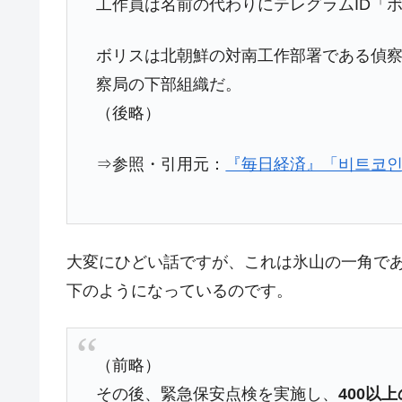
工作員は名前の代わりにテレグラムID「
在韓米国大使スティールが着韓！⇒ 
『Money1』
ドを掲げる「在韓反米勢力」
ボリスは北朝鮮の対南工作部署である偵
韓国政府「2035年までに18.4GW規
『Money1』
察局の下部組織だ。
（後略）
JPモルガン「韓国レバレッジETFの
『Money1』
韓国『国民年金公団』株価暴落で200
『Money1』
⇒参照・引用元：
『毎日経済』「비트코인 
韓国政府「ニセＫ-ブランドを通報しよ
『Money1』
韓国「橋が落ちました」⇒ 耐久性「な
『Money1』
韓国鉄鋼最大手『POSCO』ズブズブ沈
『Money1』
大変にひどい話ですが、これは氷山の一角で
米国下院「韓国の公務員個人をターゲ
『Money1』
下のようになっているのです。
する差別。許してはおかぬ
韓国ボンクラ政策室長･金容範、株価
『Money1』
（前略）
韓国半導体『SKハイニックス』2026
『Money1』
その後、緊急保安点検を実施し、
400以
日本の誇る海洋資源調査船『白嶺』は先進技
Fact1