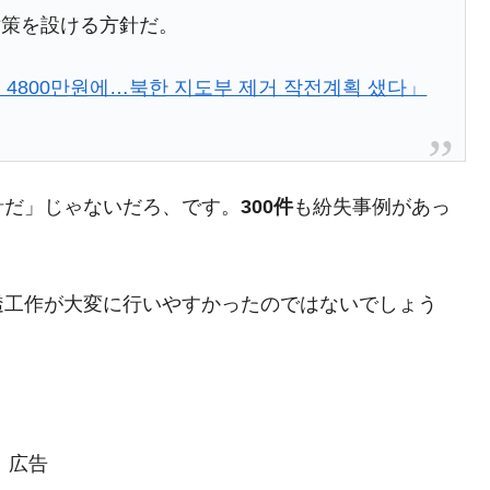
対策を設ける方針だ。
都道府県とは？
4800만원에…북한 지도부 제거 작전계획 샜다」
がもらえる賞金とは？
？
針だ」じゃないだろ、です。
300件
も紛失事例があっ
りそうなスーパーリーグとは？
高位だった選手とは？
透工作が大変に行いやすかったのではないでしょう
打っている意外な選手とは？
は？
広告