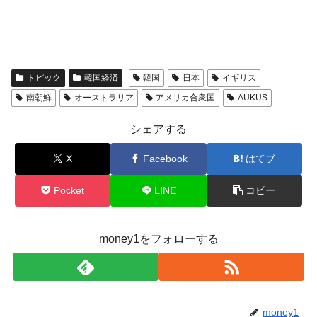
える賞金とは？
平成仮面ライダーの意外すぎるモチーフとは？
Fact1
発表から2日で大崩壊、鳴かず飛ばずに終わりそう
Fact1
なスーパーリーグとは？
トピック
韓国経済
韓国
日本
イギリス
日本人マスターズ挑戦の歴史。松山以前に最高位
Fact1
南朝鮮
オーストラリア
アメリカ合衆国
AUKUS
だった選手とは？
甲子園通算本塁打、最多の清原に次いで多く打っ
Fact1
シェアする
ている意外な選手とは？
X
Facebook
はてブ
セレクトセールの高額取引馬が稼いだ金額とは？
Fact1
Pocket
LINE
コピー
money1をフォローする
money1