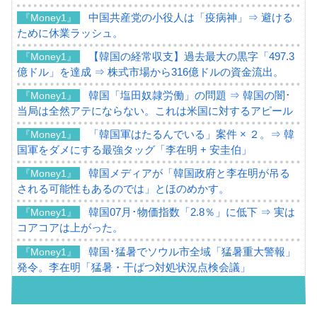
中国共産党の小役人は「疫病神」⇒ 避ける
『Money1』
ために休業ラッシュ。
【韓国の経常収支】過去最大の黒字「497.3
『Money1』
億ドル」を達成 ⇒ 株式市場から316億ドルの資金流出。
韓国「塩田奴隷労働」の問題 ⇒ 韓国の闇･
『Money1』
当局は全然アテにならない。これは米国に対するアピール
「韓国軍はたるんでいる」案件 × ２。⇒ 韓
『Money1』
国軍をダメにする最強タッグ「李在明 + 安圭伯」
韓国メディアが「韓国政府と李在明が吊る
『Money1』
される可能性もあるのでは」とほのめかす。
韓国07月･物価指数「2.8％」に低下 ⇒ 実は
『Money1』
コアコアは上がった。
韓国･猛暑でソウル市全域「猛暑重大警報」
『Money1』
発令。李在明「猛暑・干ばつ対処状況点検会議」
【日本市場再挑戦中】韓国『現代自動車』
『Money1』
07月販売台数は去年のほぼ半分「71台」しか売れなかっ