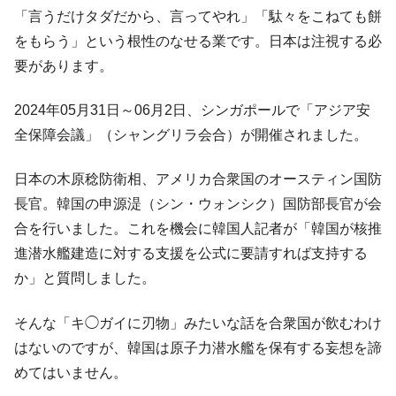
た。『起亜』は9台だけ
「言うだけタダだから、言ってやれ」「駄々をこねても餅
韓国「信用赦免を何回やっても、何回やっ
『Money1』
をもらう」という根性のなせる業です。日本は注視する必
ても」⇒ 257万人赦免したのに60万人がまた延滞者に転
要があります。
落！
韓国K9専用砲弾･装薬自動供給装甲車両･珍
『Money1』
2024年05月31日～06月2日、シンガポールで「アジア安
兵器「K10」が改良に乗り出す。
全保障会議」（シャングリラ会合）が開催されました。
韓国「2026年07月の輸出入」絶好調。半導
『Money1』
体だけで410億ドル、輸出全体の41％もある
日本の木原稔防衛相、アメリカ合衆国のオースティン国防
韓国･李在明「青年層の雇用状況が悪い。せ
『Money1』
長官。韓国の申源湜（シン・ウォンシク）国防部長官が会
や、若者に起業させよう」⇒ どんな雇用対策だソレ。
合を行いました。これを機会に韓国人記者が「韓国が核推
【韓国の外貨準備】2026年07月は4,279億ド
『Money1』
進潜水艦建造に対する支援を公式に要請すれば支持する
ル。外平債の発行「19.4億ドル」
か」と質問しました。
韓国「ここは北朝鮮なのか。選管がサーバ
『Money1』
ーにウソのデータを入力したのは明白だ」
そんな「キ◯ガイに刃物」みたいな話を合衆国が飲むわけ
韓国･李在明さっそく不動産対策で浅薄な発
はないのですが、韓国は原子力潜水艦を保有する妄想を諦
『Money1』
言。
めてはいません。
韓国は「中国と同じく」投資に不適格な国