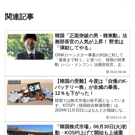
関連記事
韓国「正面突破の男・韓東勳」法
韓国経済
務部長官の人気が上昇！ 野党は
「弾劾してやる」
OINKローンスター事案の判決に対して
「最後まで戦う」と述べた、韓国の韓東
勳（ハン・ドンフン）法務部長官。正確
には「大韓民国政府の血のような税金が
2022.09.04
たった一滴でも流されてはならないとい
う覚悟で最後まで最善を尽くす」と述べ
【韓国の受難】今度は「自慢のK-
トピック
たのですが、この格好い...
バッテリー株」が全滅の暴落。
12％も下がった！
韓国では株式市場が絶不調となっていま
す。KOSPI（韓国総合株価指数）は、
2024年11月15日にはなんとか陽線になり
ました（チャートは『Investing.com』よ
2024.11.16
り引用：以下同）。ローソク足1本が1週
間の値動きを示す「週足」で見ると、...
「韓国株式市場」06月30日(火)初
KOSPI
動・KOSPI上げて開始も上値重