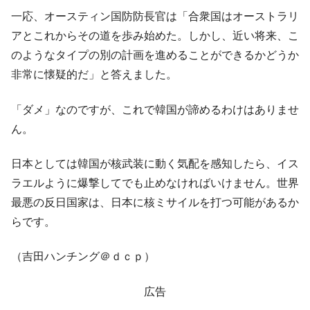
『Money1』
だ。
一応、オースティン国防防長官は「合衆国はオーストラリ
アとこれからその道を歩み始めた。しかし、近い将来、こ
『韓国銀行』が「金の保有量を増やしま
『Money1』
す」⇒「金を経由するドル入手」手段ではないのか？
のようなタイプの別の計画を進めることができるかどうか
非常に懐疑的だ」と答えました。
韓国･外為取引量「1日当たり1,214.4億ド
『Money1』
ル」まで拡大 ⇒ 海外資金の動きに強く左右される状態
「ダメ」なのですが、これで韓国が諦めるわけはありませ
韓国･帰ってきた李在明。李在明を支持しな
『Money1』
ん。
い「50.5％」に上昇
韓国大統領府ボンクラ政策室長が告発され
『Money1』
日本としては韓国が核武装に動く気配を感知したら、イス
た ⇒ 国家が行った恐るべき株価操作であり、空前の国政壟
ラエルように爆撃してでも止めなければいけません。世界
断
最悪の反日国家は、日本に核ミサイルを打つ可能があるか
韓国･警察職員が「丸刈りになって抗議活
『Money1』
動」
らです。
中国だけが鉄鋼輸出を異常増加させる ⇒ 中
『Money1』
（吉田ハンチング＠ｄｃｐ）
国の過剰生産が世界を蝕む。
韓国製造業「半導体絶好調」のウラで他業
『Money1』
広告
種は全般的「不調」⇒ PSIが示す現況は決して良くない。