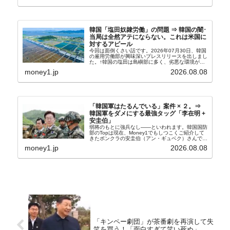
韓国「塩田奴隷労働」の問題 ⇒ 韓国の闇･
当局は全然アテにならない。これは米国に
対するアピール
今回は面倒くさい話です。2026年07月30日、韓国
の雇用労働部が興味深いプレスリリースを出しまし
た。↑韓国の塩田は島嶼部に多く、劣悪な環境が一
般に見られることが少ないため、事件の発覚を妨げ
money1.jp
2026.08.08
たといわれます（後述）。これは、いわゆる「塩田
奴隷...
「韓国軍はたるんでいる」案件 × ２。⇒
韓国軍をダメにする最強タッグ「李在明 +
安圭伯」
弱将のもとに強兵なし――といわれます。韓国国防
部のTopは現在、Money1でもしつこくご紹介して
きたボンクラの安圭伯（アン・ギュベク）さんで
す。↑経済的無知蒙昧な李在明（イ・ジェミョン）
money1.jp
2026.08.08
さんと「韓国初の文官上がり」の国防部長官安圭伯
（アン...
「キンペー劇団」が茶番劇を再演して失
笑を買う！「面白すぎて笑い死ぬ」