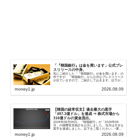
「『韓国銀行』は金を買います」公式プレ
スリリースの中身。
先にご紹介した「『韓国銀行』が金を買います」の
件ですが、『韓国銀行』から公式なプレスリリース
が出ていますので、ご紹介しておきます。以下が全
文和訳です。表題：韓国銀行、国内生産金の買い入
れ協力体制を構築□『韓国銀行』は、国内生産金の
money1.jp
2026.08.09
買い入れに...
【韓国の経常収支】過去最大の黒字
「497.3億ドル」を達成 ⇒ 株式市場から
316億ドルの資金流出。
2026年08月06日、『韓国銀行』が「2026年06
月」の国際収支統計を公示しました。当月は大きな
黒字を達成しました。以下をご覧ください。↑黄色
の傾向ペンでフォーカスしているのが2026年06月
money1.jp
2026.08.09
の経常収支です。2026年06月貿易収支：4...