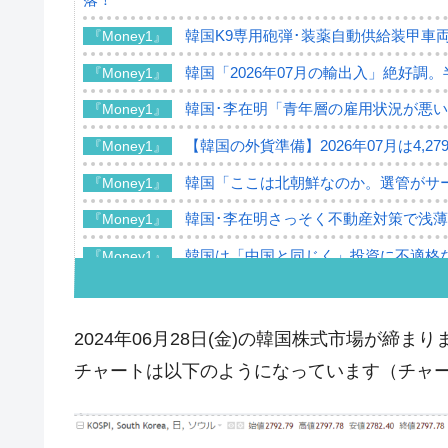
韓国K9専用砲弾･装薬自動供給装甲車両
『Money1』
韓国「2026年07月の輸出入」絶好調
『Money1』
韓国･李在明「青年層の雇用状況が悪い
『Money1』
【韓国の外貨準備】2026年07月は4,2
『Money1』
韓国「ここは北朝鮮なのか。選管がサ
『Money1』
韓国･李在明さっそく不動産対策で浅
『Money1』
韓国は「中国と同じく」投資に不適格
『Money1』
『韓国銀行』が「金の保有量を増やし
『Money1』
韓国･外為取引量「1日当たり1,214.
『Money1』
2024年06月28日(金)の韓国株式市場が締まり
韓国･帰ってきた李在明。李在明を支持し
『Money1』
チャートは以下のようになっています（チャートは『
韓国大統領府ボンクラ政策室長が告発さ
『Money1』
壟断