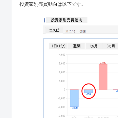
投資家別売買動向は以下です。
韓国『国民年金公団』株価暴落で200
『Money1』
韓国政府「ニセＫ-ブランドを通報しよ
『Money1』
韓国「橋が落ちました」⇒ 耐久性「な
『Money1』
韓国鉄鋼最大手『POSCO』ズブズブ沈
『Money1』
米国下院「韓国の公務員個人をターゲ
『Money1』
する差別。許してはおかぬ
韓国ボンクラ政策室長･金容範、株価
『Money1』
韓国半導体『SKハイニックス』2026
『Money1』
韓国･加徳島新国際空港「またも暗礁」の
『Money1』
【速報】韓国株式市場の暴落・本日07
『Money1』
発動！
IT産業は人を雇用する効果は低い。全
『Money1』
日本の誇る海洋資源調査船『白嶺』は先進技
Fact1