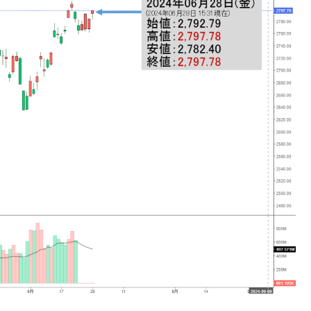
議活動」
⇒ 中国の過剰生産が世界を蝕む。
業種は全般的「不調」⇒ PSIが示す現況は決して良くない。
ン』1人当たり賠償10万ウォンを認定 ⇒ 総額3兆7,000億
DX」1番艦、2032年竣工と公示
の協調に韓国がいっちょがみしたのでは。
⇒ 実は韓国で『BYD』車は売れている。6カ月で対前年同期比
さっそく空港に詰めかけ「出て行け！」「極右勢力」のプラカー
模のAIデータセンター整備」⇒ だから無理だってば。
清算はほぼ終わった」