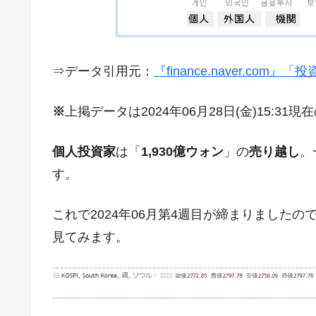
夏の甲子園、優勝校を最も多く輩出している
Fact1
今話題の「楽天ライオンズ」とは？
Fact1
奇跡の毛色「白毛馬」とは？
Fact1
⇒データ引用元：
『finance.naver.com
全て勝つといくら？ 競馬GI競走で勝利騎手
Fact1
※
上掲データは2024年06月28日(金)15:31
平成仮面ライダーの意外すぎるモチーフとは
Fact1
発表から2日で大崩壊、鳴かず飛ばずに終わ
Fact1
個人投資家
は「
1,930億ウォン
」の
売り越し
。
日本人マスターズ挑戦の歴史。松山以前に最
Fact1
す。
甲子園通算本塁打、最多の清原に次いで多く
Fact1
これで2024年06月第4週目が締まりました
セレクトセールの高額取引馬が稼いだ金額と
Fact1
見てみます。