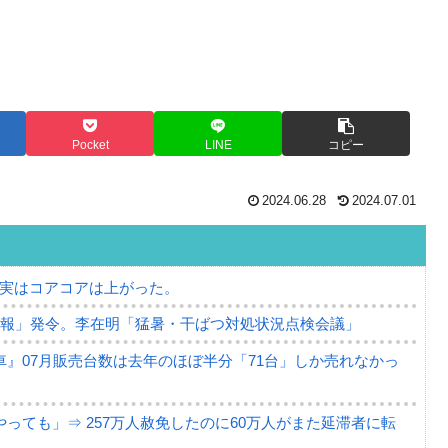
Pocket
LINE
コピー
2024.06.28
2024.07.01
⇒ 実はコアコアは上がった。
警報」発令。李在明「猛暑・干ばつ対処状況点検会議」
』07月販売台数は去年のほぼ半分「71台」しか売れなかっ
っても」⇒ 257万人赦免したのに60万人がまた延滞者に転