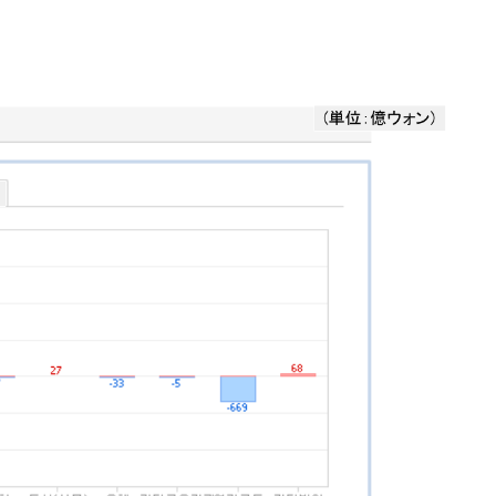
兆蒸発。
うキャンペーン」⇒ あの名物教授も登場！
さすぎ」では。
む。営業利益80.2％も減少
ットにぶん殴る法案」提出！⇒ クーパン問題は合衆国企業に対
暴落に他人事のような発言。
年2Qの業績「史上最高益」当期純利益は前年同期比13.4倍に。
危機 ⇒ 10.7兆では損が出るからできない。
月29日(水)もサイドカー・サーキットブレイカーの二段コンボ
産業の半分未満しか雇用を生まない
術の塊！