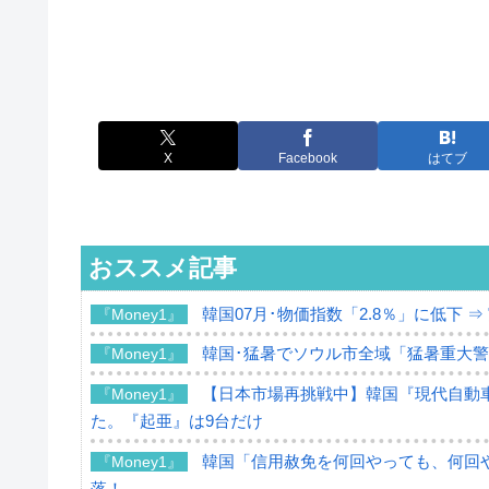
X
Facebook
はてブ
おススメ記事
韓国07月･物価指数「2.8％」に低下 
『Money1』
韓国･猛暑でソウル市全域「猛暑重大
『Money1』
【日本市場再挑戦中】韓国『現代自動車
『Money1』
た。『起亜』は9台だけ
韓国「信用赦免を何回やっても、何回や
『Money1』
落！