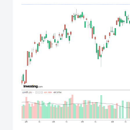
韓国･警察職員が「丸刈りになって抗
『Money1』
中国だけが鉄鋼輸出を異常増加させる 
『Money1』
韓国製造業「半導体絶好調」のウラで他
『Money1』
【米韓激突案件】韓国消費者院が『クーパ
『Money1』
韓国で猛暑。南東部では干ばつ
『Money1』
韓国型イージス搭載の次世代駆逐艦「KD
『Money1』
【対日本円】ウォン安が急進！ 日米
『Money1』
韓国政府『BYD』車への補助金を全廃 
『Money1』
1.9倍！
在韓米国大使スティールが着韓！⇒ 
『Money1』
ドを掲げる「在韓反米勢力」
韓国政府「2035年までに18.4GW規
『Money1』
JPモルガン「韓国レバレッジETFの
『Money1』