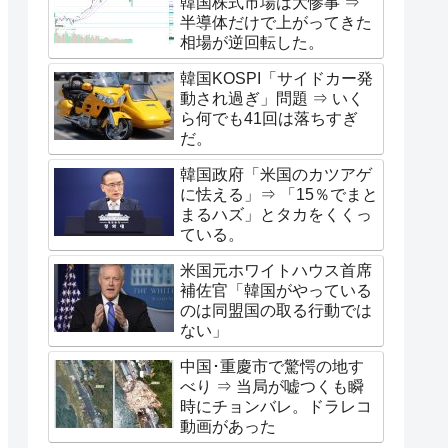
韓国株式市場は大惨事 ⇒
半導体だけで上がってきた
相場が逆回転した。
韓国KOSPI「サイドカー発
動され過ぎ」問題 ⇒ いく
ら何でも41回は落ちすぎ
だ。
韓国政府「米国のカツアゲ
に怯える」⇒ 「15％でまと
まるハズ」とタカをくくっ
ている。
米国元ホワイトハウス首席
補佐官「韓国がやっている
のは同盟国の取る行動では
ない」
中国･重慶市で驚愕の地す
べり ⇒ 当局が嘘つくも瞬
時にチョンバレ。ドラレコ
動画があった