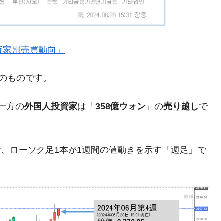
都道府県とは？
』「投資家別売買動向」
がもらえる賞金とは？
現在のものです。
？
りそうなスーパーリーグとは？
一方の
外国人投資家
は「
358億ウォン
」の
売り越し
で
高位だった選手とは？
打っている意外な選手とは？
ので、ローソク足1本が1週間の値動きを示す「週足」で
は？