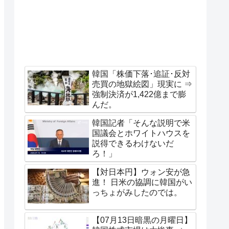
韓国「株価下落･追証･反対
売買の地獄絵図」現実に ⇒
強制決済が1,422億まで膨
んだ。
韓国記者「そんな説明で米
国議会とホワイトハウスを
説得できるわけないだ
ろ！」
【対日本円】ウォン安が急
進！ 日米の協調に韓国がい
っちょがみしたのでは。
【07月13日暗黒の月曜日】