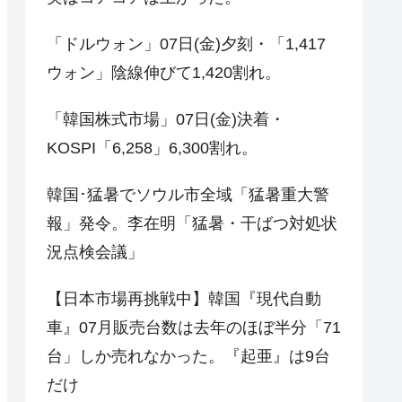
「ドルウォン」07日(金)夕刻・「1,417
ウォン」陰線伸びて1,420割れ。
「韓国株式市場」07日(金)決着・
KOSPI「6,258」6,300割れ。
韓国･猛暑でソウル市全域「猛暑重大警
報」発令。李在明「猛暑・干ばつ対処状
況点検会議」
【日本市場再挑戦中】韓国『現代自動
車』07月販売台数は去年のほぼ半分「71
台」しか売れなかった。『起亜』は9台
だけ