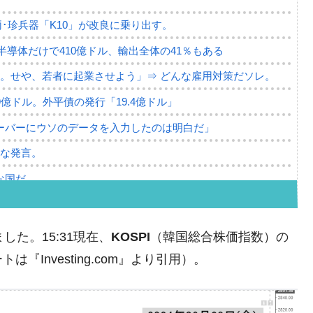
･珍兵器「K10」が改良に乗り出す。
。半導体だけで410億ドル、輸出全体の41％もある
。せや、若者に起業させよう」⇒ どんな雇用対策だソレ。
79億ドル。外平債の発行「19.4億ドル」
ーバーにウソのデータを入力したのは明白だ」
薄な発言。
な国だ。
ます」⇒「金を経由するドル入手」手段ではないのか？
4億ドル」まで拡大 ⇒ 海外資金の動きに強く左右される状態
ました。15:31現在、
KOSPI
（韓国総合株価指数）の
ない「50.5％」に上昇
Investing.com』より引用）。
れた ⇒ 国家が行った恐るべき株価操作であり、空前の国政