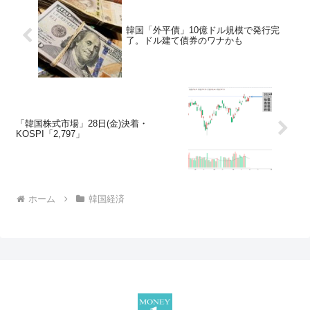
韓国「外平債」10億ドル規模で発行完
了。ドル建て債券のワナかも
「韓国株式市場」28日(金)決着・
KOSPI「2,797」
ホーム
韓国経済