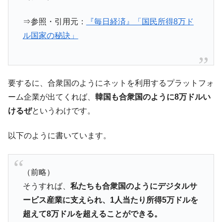
全て勝つといくら？ 競馬GI競走で勝利騎手がもら
Fact1
える賞金とは？
⇒参照・引用元：
『毎日経済』「国民所得8万ド
平成仮面ライダーの意外すぎるモチーフとは？
Fact1
ル国家の秘訣」
発表から2日で大崩壊、鳴かず飛ばずに終わりそう
Fact1
なスーパーリーグとは？
日本人マスターズ挑戦の歴史。松山以前に最高位
Fact1
要するに、合衆国のようにネットを利用するプラットフォ
だった選手とは？
ーム企業が出てくれば、
韓国も合衆国のように8万ドルい
甲子園通算本塁打、最多の清原に次いで多く打っ
Fact1
ている意外な選手とは？
けるぜ
というわけです。
セレクトセールの高額取引馬が稼いだ金額とは？
Fact1
以下のように書いています。
（前略）
そうすれば、
私たちも合衆国のようにデジタルサ
ービス産業に支えられ、1人当たり所得5万ドルを
超えて8万ドルを超えることができる。