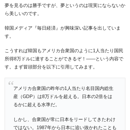
ても」⇒ 257万人赦免したのに60万人がまた延滞者に転
夢を見るのは勝手ですが、夢というのは現実にならないか
落！
ら美しいのです。
韓国K9専用砲弾･装薬自動供給装甲車両･珍
『Money1』
兵器「K10」が改良に乗り出す。
韓国メディア『毎日経済』が興味深い記事を出していま
韓国「2026年07月の輸出入」絶好調。半導
『Money1』
す。
体だけで410億ドル、輸出全体の41％もある
韓国･李在明「青年層の雇用状況が悪い。せ
『Money1』
こうすれば韓国もアメリカ合衆国のように1人当たり国民
や、若者に起業させよう」⇒ どんな雇用対策だソレ。
所得8万ドルに達することができるぞ！――という内容で
【韓国の外貨準備】2026年07月は4,279億ド
『Money1』
す。まず冒頭部分を以下に引用してみます。
ル。外平債の発行「19.4億ドル」
韓国「ここは北朝鮮なのか。選管がサーバ
『Money1』
ーにウソのデータを入力したのは明白だ」
アメリカ合衆国の昨年の1人当たり名目国内総生
産（GDP）は8万ドルを超える。日本の2倍をは
韓国･李在明さっそく不動産対策で浅薄な発
『Money1』
言。
るかに超える水準だ。
韓国は「中国と同じく」投資に不適格な国
『Money1』
しかし、合衆国が常に日本をリードしてきたわけ
だ。
ではない。1987年から日本に追い抜かれたことも
『韓国銀行』が「金の保有量を増やしま