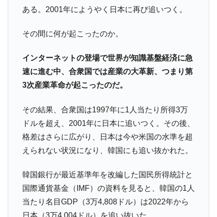
『Money1』
ある。2001年にようやく日本に再び追いつく。
す」⇒「金を経由するドル入手」手段ではないのか？
韓国･外為取引量「1日当たり1,214.4億ド
『Money1』
その間に何が起こったのか。
ル」まで拡大 ⇒ 海外資金の動きに強く左右される状態
韓国･帰ってきた李在明。李在明を支持しな
『Money1』
インターネットの登場で世界が知識基盤経済に急
い「50.5％」に上昇
速に進む中、合衆国では産業の大革新、つまり第
韓国大統領府ボンクラ政策室長が告発され
『Money1』
3次産業革命が起こったのだ。
た ⇒ 国家が行った恐るべき株価操作であり、空前の国政壟
断
その結果、合衆国は1997年に1人当たり所得3万
韓国･警察職員が「丸刈りになって抗議活
『Money1』
ドルを超え、2001年に日本に追いつく。その後、
動」
格差はさらに広がり、日本は今や米国の水準を超
中国だけが鉄鋼輸出を異常増加させる ⇒ 中
『Money1』
えられない状況になり、韓国にも追い抜かれた。
国の過剰生産が世界を蝕む。
韓国製造業「半導体絶好調」のウラで他業
『Money1』
韓国銀行が最近基準年を改編した国民所得統計と
種は全般的「不調」⇒ PSIが示す現況は決して良くない。
国際通貨基金（IMF）の資料を見ると、韓国の1人
【米韓激突案件】韓国消費者院が『クーパ
『Money1』
当たり名目GDP（3万4,808ドル）は2022年から
ン』1人当たり賠償10万ウォンを認定 ⇒ 総額3兆7,000億
日本（3万4,004ドル）を追い抜いた。