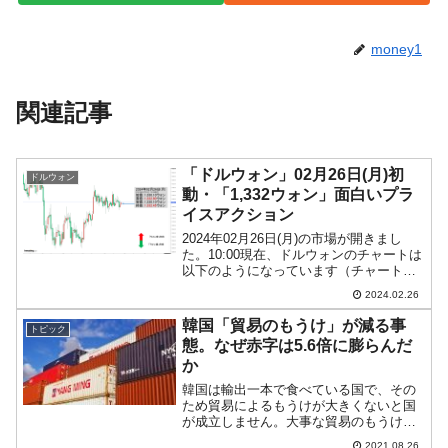
money1
関連記事
「ドルウォン」02月26日(月)初
ドルウォン
動・「1,332ウォン」面白いプラ
イスアクション
2024年02月26日(月)の市場が開きまし
た。10:00現在、ドルウォンのチャートは
以下のようになっています（チャートは
『Investing.com』より引用）。現在のと
2024.02.26
ころ陽線で「1ドル＝1,332ウォン」近辺
の攻防となっています。上掲...
韓国「貿易のもうけ」が減る事
トピック
態。なぜ赤字は5.6倍に膨らんだ
か
韓国は輸出一本で食べている国で、その
ため貿易によるもうけが大きくないと国
が成立しません。大事な貿易のもうけが
逆に小さくなるような症状が現れていま
2021.08.26