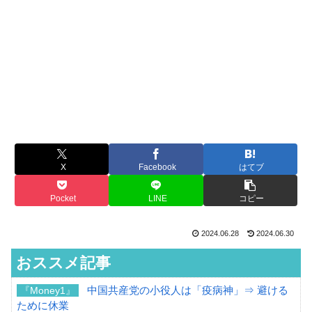
X
Facebook
はてブ
Pocket
LINE
コピー
2024.06.28
2024.06.30
おススメ記事
中国共産党の小役人は「疫病神」⇒ 避ける
『Money1』
ために休業