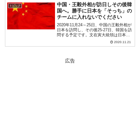
た韓国産の天弓II。海外主要メディアがイ
中国・王毅外相が訪日しその後韓
トピック
ラン戦争を契機に...
国へ。勝手に日本を「そっち」の
チームに入れないでください
2020年11月24～25日、中国の王毅外相が
日本を訪問し、その後25-27日、韓国を訪
問する予定です。文在寅大統領は日本の
菅首相よりも先にアメリカ合衆国のバイ
2020.11.21
デンさんと電話で話す！と必死になって
いた韓国メディアですが、今回の王毅さ
んの訪韓...
広告