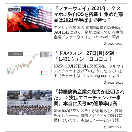
す。貿易のもうけが何より大事です
が……貿易でのもうけは「貿易収支」と
『ファーウェイ』2021年、全ス
トピック
して表され、「輸出金額 - ...
マホに独自OSを搭載！ 集めた部
品は2021年半ばまで持つ？
アメリカ合衆国の追加制裁措置の発動が
09月15日に迫り、窮地に陥っている中国
企業『ファーウェイ』（Huawei：華為技
術）ですが、2021年には『Andorid』に換
2020.09.10
えて自社製OS『ハーモニー（Harmony
OS）』を全面採用することを決...
「ドルウォン」27日(月)夕刻・
ドルウォン
「1,431ウォン」ヨコヨコ！
2025年10月27日(月)15:30現在、ドルウォ
ンのチャートは以下のようになっていま
す（チャートは『Investing.com』より引
用）。現在のところ「1ドル＝1,431ウォ
2025.10.27
ン」近辺の攻防となっています。ローソ
ク足1本が1分間の値動き...
「韓国防衛産業の底力が証明され
トピック
た」⇒ 実はエコーチェンバー事
案。本当に天弓IIの迎撃率は高い
のか
韓国産の防空システムが素晴らしい性能
を示した――と韓国メディアが自慢げに
報じています。本当に？――という話で
すが、まず『朝鮮日報』の記事から一部
2026.05.23
を以下に引いてみます。↑UAEに配備され