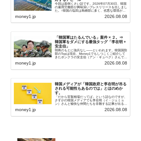
今回は面倒くさい話です。2026年07月30日、韓国
の雇用労働部が興味深いプレスリリースを出しまし
た。↑韓国の塩田は島嶼部に多く、劣悪な環境が一
般に見られることが少ないため、事件の発覚を妨げ
money1.jp
2026.08.08
たといわれます（後述）。これは、いわゆる「塩田
奴隷...
「韓国軍はたるんでいる」案件 × ２。⇒
韓国軍をダメにする最強タッグ「李在明 +
安圭伯」
弱将のもとに強兵なし――といわれます。韓国国防
部のTopは現在、Money1でもしつこくご紹介して
きたボンクラの安圭伯（アン・ギュベク）さんで
す。↑経済的無知蒙昧な李在明（イ・ジェミョン）
money1.jp
2026.08.08
さんと「韓国初の文官上がり」の国防部長官安圭伯
（アン...
韓国メディアが「韓国政府と李在明が吊る
される可能性もあるのでは」とほのめか
す。
「だから官製相場だってば」という話なのですが、
さすがの韓国メディアでも李在明（イ・ジェミョ
ン）さんと愉快な仲間たちを非難する記事が出るよ
うになっています。もちろん株価の暴落についてで
money1.jp
2026.08.08
『朝鮮日報』に面白い記事が出ています。「東西南
北」というコ...