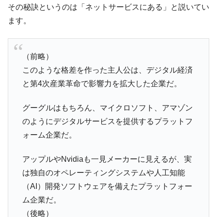
その秘訣というのは「ネットサービスにある」と説いてい
韓国政府「ニセＫ-ブランドを通報しようキ
『Money1』
ます。
ャンペーン」⇒ あの名物教授も登場！
韓国「橋が落ちました」⇒ 耐久性「なさす
『Money1』
ぎ」では。
（前略）
韓国鉄鋼最大手『POSCO』ズブズブ沈む。
『Money1』
このような格差を作った主人公は、デジタル経済
営業利益80.2％も減少
と第4次産業革命で影響力を拡大した企業だ。
米国下院「韓国の公務員個人をターゲット
『Money1』
にぶん殴る法案」提出！⇒ クーパン問題は合衆国企業に対
グーグルはもちろん、マイクロソフト、アマゾン
する差別。許してはおかぬ
のようにデジタルサービスを提供するプラットフ
日本の誇る海洋資源調査船『白嶺』は先進技術の
Fact1
ォーム企業だ。
塊！
夏の甲子園、優勝校を最も多く輩出している都道
アップルやNvidiaも一見メーカーに見えるが、実
Fact1
府県とは？
は独自のオペレーティングシステムや人工知能
今話題の「楽天ライオンズ」とは？
（AI）開発ソフトウェアを備えたプラットフォー
Fact1
ム企業だ。
奇跡の毛色「白毛馬」とは？
Fact1
（後略）