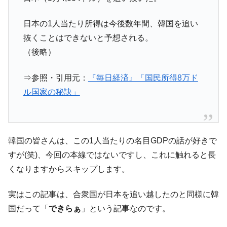
韓国で猛暑。南東部では干ばつ
『Money1』
日本の1人当たり所得は今後数年間、韓国を追い
韓国型イージス搭載の次世代駆逐艦
『Money1』
「KDDX」1番艦、2032年竣工と公示
抜くことはできないと予想される。
（後略）
【対日本円】ウォン安が急進！ 日米の協調
『Money1』
に韓国がいっちょがみしたのでは。
⇒参照・引用元：
『毎日経済』「国民所得8万ド
韓国政府『BYD』車への補助金を全廃 ⇒ 実
『Money1』
は韓国で『BYD』車は売れている。6カ月で対前年同期比
ル国家の秘訣」
1.9倍！
在韓米国大使スティールが着韓！⇒ さっそ
『Money1』
く空港に詰めかけ「出て行け！」「極右勢力」のプラカー
韓国の皆さんは、この1人当たりの名目GDPの話が好きで
ドを掲げる「在韓反米勢力」
すが(笑)、今回の本線ではないですし、これに触れると長
韓国政府「2035年までに18.4GW規模のAIデ
『Money1』
くなりますからスキップします。
ータセンター整備」⇒ だから無理だってば。
JPモルガン「韓国レバレッジETFの清算は
『Money1』
実はこの記事は、合衆国が日本を追い越したのと同様に韓
ほぼ終わった」
国だって「
できらぁ
」という記事なのです。
韓国『国民年金公団』株価暴落で200兆蒸
『Money1』
発。