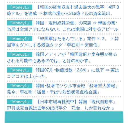
【韓国の経常収支】過去最大の黒字「497.3
『Money1』
億ドル」を達成 ⇒ 株式市場から316億ドルの資金流出。
韓国「塩田奴隷労働」の問題 ⇒ 韓国の闇･
『Money1』
当局は全然アテにならない。これは米国に対するアピール
「韓国軍はたるんでいる」案件 × ２。⇒ 韓
『Money1』
国軍をダメにする最強タッグ「李在明 + 安圭伯」
韓国メディアが「韓国政府と李在明が吊る
『Money1』
される可能性もあるのでは」とほのめかす。
韓国07月･物価指数「2.8％」に低下 ⇒ 実は
『Money1』
コアコアは上がった。
韓国･猛暑でソウル市全域「猛暑重大警報」
『Money1』
発令。李在明「猛暑・干ばつ対処状況点検会議」
【日本市場再挑戦中】韓国『現代自動車』
『Money1』
07月販売台数は去年のほぼ半分「71台」しか売れなかっ
た。『起亜』は9台だけ
韓国「信用赦免を何回やっても、何回やっ
『Money1』