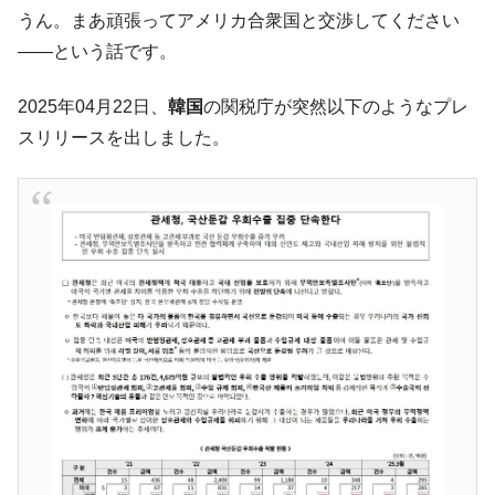
韓国「ここは北朝鮮なのか。選管がサーバ
『Money1』
うん。まあ頑張ってアメリカ合衆国と交渉してください
ーにウソのデータを入力したのは明白だ」
――という話です。
韓国･李在明さっそく不動産対策で浅薄な発
『Money1』
言。
2025年04月22日、
韓国
の関税庁が突然以下のようなプレ
韓国は「中国と同じく」投資に不適格な国
『Money1』
スリリースを出しました。
だ。
『韓国銀行』が「金の保有量を増やしま
『Money1』
す」⇒「金を経由するドル入手」手段ではないのか？
韓国･外為取引量「1日当たり1,214.4億ド
『Money1』
ル」まで拡大 ⇒ 海外資金の動きに強く左右される状態
韓国･帰ってきた李在明。李在明を支持しな
『Money1』
い「50.5％」に上昇
韓国大統領府ボンクラ政策室長が告発され
『Money1』
た ⇒ 国家が行った恐るべき株価操作であり、空前の国政壟
断
韓国･警察職員が「丸刈りになって抗議活
『Money1』
動」