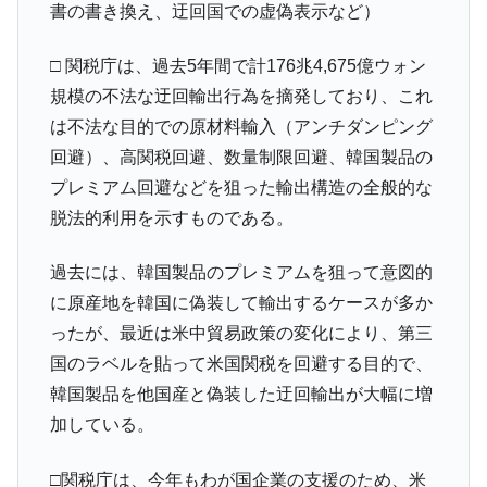
書の書き換え、迂回国での虚偽表示など）
他人事のような発言。
韓国半導体『SKハイニックス』2026年2Qの
『Money1』
□
関税庁は、過去5年間で計176兆4,675億ウォン
業績「史上最高益」当期純利益は前年同期比13.4倍に。
規模の不法な迂回輸出行為を摘発しており、これ
韓国･加徳島新国際空港「またも暗礁」の危
『Money1』
は不法な目的での原材料輸入（アンチダンピング
機 ⇒ 10.7兆では損が出るからできない。
回避）、高関税回避、数量制限回避、韓国製品の
【速報】韓国株式市場の暴落・本日07月29
『Money1』
プレミアム回避などを狙った輸出構造の全般的な
日(水)もサイドカー・サーキットブレイカーの二段コンボ
脱法的利用を示すものである。
発動！
IT産業は人を雇用する効果は低い。全産業の
『Money1』
過去には、韓国製品のプレミアムを狙って意図的
半分未満しか雇用を生まない
に原産地を韓国に偽装して輸出するケースが多か
日本の誇る海洋資源調査船『白嶺』は先進技術の
Fact1
ったが、最近は米中貿易政策の変化により、第三
塊！
国のラベルを貼って米国関税を回避する目的で、
夏の甲子園、優勝校を最も多く輩出している都道
Fact1
韓国製品を他国産と偽装した迂回輸出が大幅に増
府県とは？
加している。
今話題の「楽天ライオンズ」とは？
Fact1
奇跡の毛色「白毛馬」とは？
Fact1
□
関税庁は、今年もわが国企業の支援のため、米