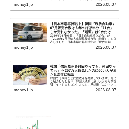
以来の韓国史上最高気温です。08月04日には、ソ
money1.jp
2026.08.07
ウル市全域への「猛暑重大警報」が発令され...
【日本市場再挑戦中】韓国『現代自動車』
07月販売台数は去年のほぼ半分「71台」
しか売れなかった。『起亜』は9台だけ
2026年08月06日、『日本自動車輸入組合』が
「2026年7月度輸入車新規登録台数（速報）」を公
表しました。日本市場に再挑戦中の『現代自動
車』、また日本市場を攻略したい『BYD』の販売
money1.jp
2026.08.07
台数はこの中に捉えられているはずです。先月から
は韓国の...
韓国「信用赦免を何回やっても、何回やっ
ても」⇒ 257万人赦免したのに60万人がま
た延滞者に転落！
韓国では政権ごとに徳政令を発動しています。先に
ご紹介したとおり、韓国大統領に成りおおせた李在
明（イ・ジェミョン）さんも、尹錫悦（ユン・ソギ
ョル）前政権が行った――「新出発基金」をバッド
money1.jp
2026.08.07
バンクにして不良債権の買い取りを行い、分割償還
や元利減免...