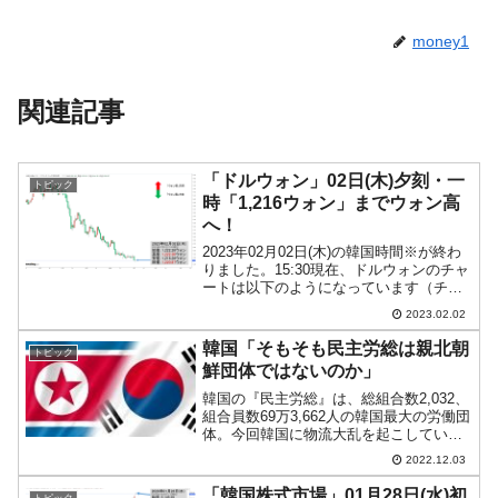
money1
関連記事
「ドルウォン」02日(木)夕刻・一
トピック
時「1,216ウォン」までウォン高
へ！
2023年02月02日(木)の韓国時間※が終わ
りました。15:30現在、ドルウォンのチャ
ートは以下のようになっています（チャ
ートは『Investing.com』より引用）。一
2023.02.02
時「1ドル＝1,216ウォン」まで下げまし
たが、戻しました(笑)。...
韓国「そもそも民主労総は親北朝
トピック
鮮団体ではないのか」
韓国の『民主労総』は、総組合数2,032、
組合員数69万3,662人の韓国最大の労働団
体。今回韓国に物流大乱を起こしている
『民主労総公共運輸労組貨物連帯本部』
2022.12.03
（貨物連帯）は『民主労総』に加盟して
います。『現代自動車労組』、『全国教
「韓国株式市場」01月28日(水)初