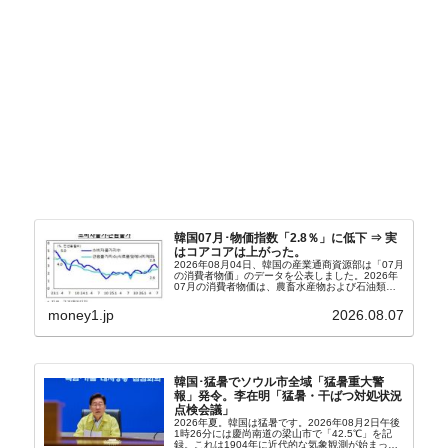
韓国07月･物価指数「2.8％」に低下 ⇒ 実
はコアコアは上がった。
2026年08月04日、韓国の産業通商資源部は「07月
の消費者物価」のデータを公表しました。2026年
07月の消費者物価は、農畜水産物および石油類の
上昇率が鈍化したことなどにより、前年同月比
2.8％上昇（06月は3.2％）となり、上昇率は前...
money1.jp
2026.08.07
韓国･猛暑でソウル市全域「猛暑重大警
報」発令。李在明「猛暑・干ばつ対処状況
点検会議」
2026年夏。韓国は猛暑です。2026年08月2日午後
1時26分には慶尚南道の梁山市で「42.5℃」を記
録。これは1904年に近代的な気象観測が始まって