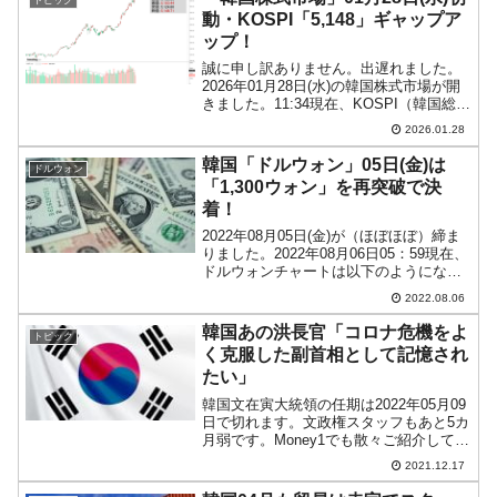
トピック
職員労働組...
動・KOSPI「5,148」ギャップア
ップ！
誠に申し訳ありません。出遅れました。
2026年01月28日(水)の韓国株式市場が開
きました。11:34現在、KOSPI（韓国総合
株価指数）のチャートは以下のようにな
2026.01.28
っています（チャートは
『Investing.com』より引用）。ギャップ
韓国「ドルウォン」05日(金)は
ドルウォン
アッ...
「1,300ウォン」を再突破で決
着！
2022年08月05日(金)が（ほぼほぼ）締ま
りました。2022年08月06日05：59現在、
ドルウォンチャートは以下のようになっ
ています（チャートは『Investing.com』
2022.08.06
より引用：以下同）。まず、長い下ヒゲ
にご注目ください。一時「...
韓国あの洪長官「コロナ危機をよ
トピック
く克服した副首相として記憶され
たい」
韓国文在寅大統領の任期は2022年05月09
日で切れます。文政権スタッフもあと5カ
月弱です。Money1でも散々ご紹介してき
た洪楠基（ホン・ナムギ）副首相兼企画
2021.12.17
財政部長官も退任となります。副首相に
して企画財政部（財務省に当たります）