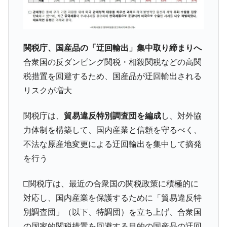
中国だけが鉄鋼輸出を異常増加させる ⇒ 中
『Money1』
国の過剰生産が世界を蝕む。
韓国製造業「半導体絶好調」のウラで他業
『Money1』
関税庁、国産品の「迂回輸出」集中取り締まりへ
種は全般的「不調」⇒ PSIが示す現況は決して良くない。
合衆国の反ダンピング関税・相殺関税などの高関
【米韓激突案件】韓国消費者院が『クーパ
『Money1』
税措置を回避するため、国産品が迂回輸出される
ン』1人当たり賠償10万ウォンを認定 ⇒ 総額3兆7,000億
リスクが増大
韓国で猛暑。南東部では干ばつ
『Money1』
韓国型イージス搭載の次世代駆逐艦
『Money1』
関税庁は、
貿易違反特別調査団を編成
し、対外協
「KDDX」1番艦、2032年竣工と公示
力体制を構築して、国内産業と信頼を守るべく、
【対日本円】ウォン安が急進！ 日米の協調
『Money1』
不法な原産地変更による迂回輸出を集中して摘発
に韓国がいっちょがみしたのでは。
を行う
韓国政府『BYD』車への補助金を全廃 ⇒ 実
『Money1』
は韓国で『BYD』車は売れている。6カ月で対前年同期比
□
関税庁は、最近の合衆国の関税政策に積極的に
1.9倍！
対応し、国内産業を保護するために「貿易違反特
在韓米国大使スティールが着韓！⇒ さっそ
『Money1』
別調査団」（以下、特調団）を立ち上げ、合衆国
く空港に詰めかけ「出て行け！」「極右勢力」のプラカー
の国家的関税措置を回避する目的の国産品の迂回