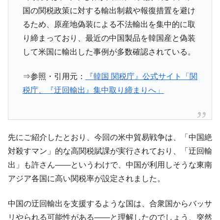
国の関税政策に対する輸出制裁や報復措置を避け
全て勝つといくら？ 競馬GI競走で勝利騎手がもら
Fact1
える賞金とは？
るため、原産地偽装による不法輸出を集中的に取
り締まっており、最近の中国製品を韓国産と偽装
平成仮面ライダーの意外すぎるモチーフとは？
Fact1
して米国に輸出した事例が多数確認されている。
発表から2日で大崩壊、鳴かず飛ばずに終わりそう
Fact1
なスーパーリーグとは？
⇒参照・引用元：
『韓国 関税庁』公式サイト「関
日本人マスターズ挑戦の歴史。松山以前に最高位
Fact1
税庁、『迂回輸出』集中取り締まりへ」
だった選手とは？
甲子園通算本塁打、最多の清原に次いで多く打っ
Fact1
ている意外な選手とは？
セレクトセールの高額取引馬が稼いだ金額とは？
Fact1
先にご紹介したとおり、今回の米中貿易戦争は、「中国絶
対殺すマン」的な高関税賦課が実行されており、「迂回輸
出」も許さん――というわけで、中国が利用しそうな東南
アジア各国に高い関税率が設定されました。
中国の迂回輸出を支援するような国は、合衆国からバッサ
リやられる可能性がある――と理解したのでしょう、突然