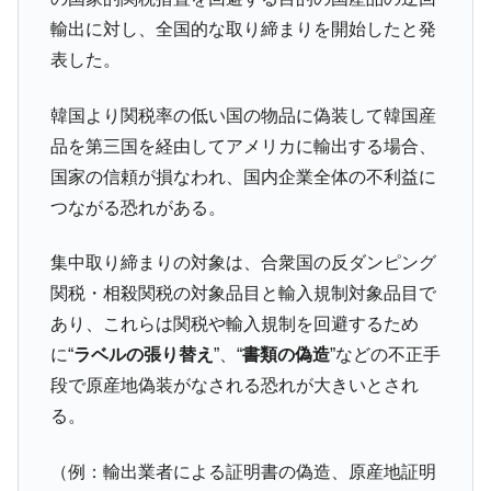
ドを掲げる「在韓反米勢力」
輸出に対し、全国的な取り締まりを開始したと発
韓国政府「2035年までに18.4GW規模のAIデ
『Money1』
表した。
ータセンター整備」⇒ だから無理だってば。
JPモルガン「韓国レバレッジETFの清算は
『Money1』
韓国より関税率の低い国の物品に偽装して韓国産
ほぼ終わった」
品を第三国を経由してアメリカに輸出する場合、
韓国『国民年金公団』株価暴落で200兆蒸
『Money1』
国家の信頼が損なわれ、国内企業全体の不利益に
発。
つながる恐れがある。
韓国政府「ニセＫ-ブランドを通報しようキ
『Money1』
ャンペーン」⇒ あの名物教授も登場！
集中取り締まりの対象は、合衆国の反ダンピング
韓国「橋が落ちました」⇒ 耐久性「なさす
『Money1』
関税・相殺関税の対象品目と輸入規制対象品目で
ぎ」では。
あり、これらは関税や輸入規制を回避するため
韓国鉄鋼最大手『POSCO』ズブズブ沈む。
『Money1』
に“
ラベルの張り替え
”、“
書類の偽造
”などの不正手
営業利益80.2％も減少
段で原産地偽装がなされる恐れが大きいとされ
米国下院「韓国の公務員個人をターゲット
『Money1』
る。
にぶん殴る法案」提出！⇒ クーパン問題は合衆国企業に対
する差別。許してはおかぬ
（例：輸出業者による証明書の偽造、原産地証明
韓国ボンクラ政策室長･金容範、株価暴落に
『Money1』