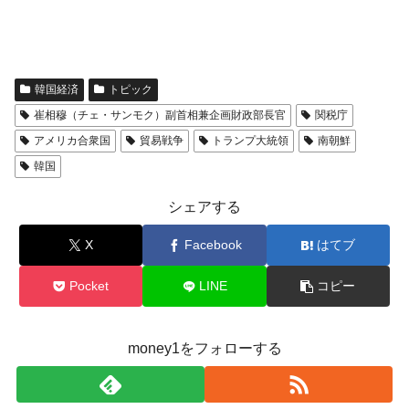
韓国経済
トピック
崔相穆（チェ・サンモク）副首相兼企画財政部長官
関税庁
アメリカ合衆国
貿易戦争
トランプ大統領
南朝鮮
韓国
シェアする
X
Facebook
はてブ
Pocket
LINE
コピー
money1をフォローする