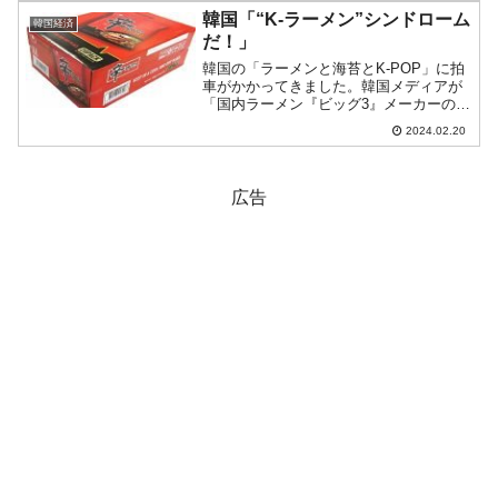
流動性に問題を来したところからバタバ
韓国「“K-ラーメン”シンドローム
韓国経済
タと倒れています。韓国第...
だ！」
韓国の「ラーメンと海苔とK-POP」に拍
車がかかってきました。韓国メディアが
「国内ラーメン『ビッグ3』メーカーの
『農心』『三養食品』『オトギ』が『K
2024.02.20
ラーメン』シンドロームを起こし、過去
最大の業績を叩き出した」と報じていま
す。『Kラーメン』シ...
広告