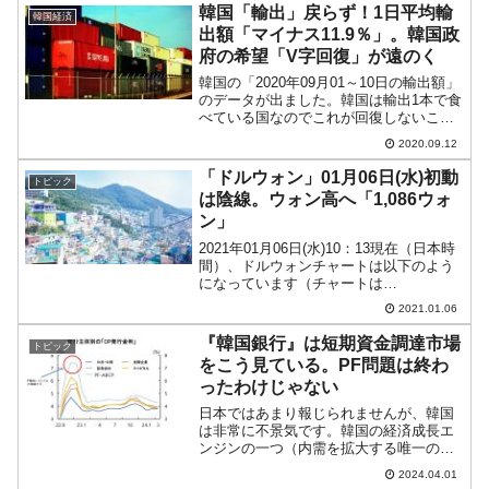
なところがありますがご寛恕ください／
韓国「輸出」戻らず！1日平均輸
韓国経済
スクリーンショ...
出額「マイナス11.9％」。韓国政
府の希望「V字回復」が遠のく
韓国の「2020年09月01～10日の輸出額」
のデータが出ました。韓国は輸出1本で食
べている国なのでこれが回復しないこと
には経済は良くなりません。ところが、
2020.09.12
「第3四半期にはV字回復の端緒をつかむ
ぞ」という政府の期待どおりには全くい
「ドルウォン」01月06日(水)初動
トピック
っていませ...
は陰線。ウォン高へ「1,086ウォ
ン」
2021年01月06日(水)10：13現在（日本時
間）、ドルウォンチャートは以下のよう
になっています（チャートは
『Investing.com』より引用：以下同）。
2021.01.06
陰線でウォン高進行です。ローソク足1本
が1分間の値動きを示す「1分足」で見る
『韓国銀行』は短期資金調達市場
トピック
と...
をこう見ている。PF問題は終わ
ったわけじゃない
日本ではあまり報じられませんが、韓国
は非常に不景気です。韓国の経済成長エ
ンジンの一つ（内需を拡大する唯一のエ
ンジン）である「不動産市場」が低迷し
2024.04.01
ていることからも明らかで、建設会社は