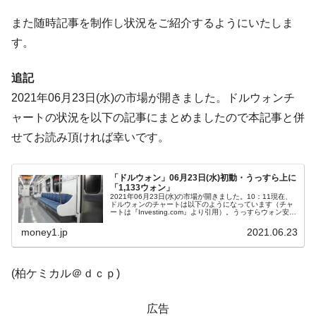
ドを掲げる「在韓反米勢力」
また随時記事を制作し状況をご紹介するようにいたしま
韓国政府「2035年までに18.4GW規模のAIデ
『Money1』
ータセンター整備」⇒ だから無理だってば。
す。
JPモルガン「韓国レバレッジETFの清算は
『Money1』
追記
ほぼ終わった」
2021年06月23日(水)の市場が開きました。ドルウォンチ
韓国『国民年金公団』株価暴落で200兆蒸
『Money1』
ャートの状況を以下の記事にまとめましたので本記事と併
発。
せてお読み頂ければ幸いです。
韓国政府「ニセＫ-ブランドを通報しようキ
『Money1』
ャンペーン」⇒ あの名物教授も登場！
「ドルウォン」06月23日(水)初動・うっすら上に
韓国「橋が落ちました」⇒ 耐久性「なさす
『Money1』
「1,133ウォン」
ぎ」では。
2021年06月23日(水)の市場が開きました。10：11現在、
ドルウォンのチャートは以下のようになっています（チャ
ートは『Investing.com』より引用）。うっすらウォン安方
韓国鉄鋼最大手『POSCO』ズブズブ沈む。
『Money1』
向ですが、抵抗線を上に抜けません。現在のところ「1ド
ル＝1...
money1.jp
2021.06.23
営業利益80.2％も減少
米国下院「韓国の公務員個人をターゲット
『Money1』
(柏ケミカル＠ｄｃｐ)
にぶん殴る法案」提出！⇒ クーパン問題は合衆国企業に対
する差別。許してはおかぬ
広告
韓国ボンクラ政策室長･金容範、株価暴落に
『Money1』