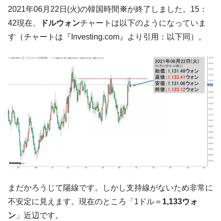
韓国「ここは北朝鮮なのか。選管がサーバ
『Money1』
2021年06月22日(火)の韓国時間
※
が終了しました。15：
ーにウソのデータを入力したのは明白だ」
42現在、
ドルウォン
チャートは以下のようになっていま
韓国･李在明さっそく不動産対策で浅薄な発
『Money1』
す（チャートは『Investing.com』より引用：以下同）。
言。
韓国は「中国と同じく」投資に不適格な国
『Money1』
だ。
『韓国銀行』が「金の保有量を増やしま
『Money1』
す」⇒「金を経由するドル入手」手段ではないのか？
韓国･外為取引量「1日当たり1,214.4億ド
『Money1』
ル」まで拡大 ⇒ 海外資金の動きに強く左右される状態
韓国･帰ってきた李在明。李在明を支持しな
『Money1』
い「50.5％」に上昇
韓国大統領府ボンクラ政策室長が告発され
『Money1』
た ⇒ 国家が行った恐るべき株価操作であり、空前の国政壟
まだかろうじて陽線です。しかし支持線がないため非常に
断
不安定に見えます。現在のところ「1ドル＝
1,133ウォ
韓国･警察職員が「丸刈りになって抗議活
『Money1』
動」
ン
」近辺です。