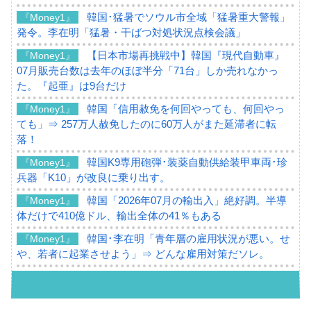
韓国･猛暑でソウル市全域「猛暑重大警報」
『Money1』
発令。李在明「猛暑・干ばつ対処状況点検会議」
【日本市場再挑戦中】韓国『現代自動車』
『Money1』
07月販売台数は去年のほぼ半分「71台」しか売れなかっ
た。『起亜』は9台だけ
韓国「信用赦免を何回やっても、何回やっ
『Money1』
ても」⇒ 257万人赦免したのに60万人がまた延滞者に転
落！
韓国K9専用砲弾･装薬自動供給装甲車両･珍
『Money1』
兵器「K10」が改良に乗り出す。
韓国「2026年07月の輸出入」絶好調。半導
『Money1』
体だけで410億ドル、輸出全体の41％もある
韓国･李在明「青年層の雇用状況が悪い。せ
『Money1』
や、若者に起業させよう」⇒ どんな雇用対策だソレ。
【韓国の外貨準備】2026年07月は4,279億ド
『Money1』
ル。外平債の発行「19.4億ドル」