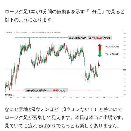
中国だけが鉄鋼輸出を異常増加させる ⇒ 中
『Money1』
ローソク足1本が1分間の値動きを示す「1分足」で見ると
国の過剰生産が世界を蝕む。
以下のようになります。
韓国製造業「半導体絶好調」のウラで他業
『Money1』
種は全般的「不調」⇒ PSIが示す現況は決して良くない。
【米韓激突案件】韓国消費者院が『クーパ
『Money1』
ン』1人当たり賠償10万ウォンを認定 ⇒ 総額3兆7,000億
韓国で猛暑。南東部では干ばつ
『Money1』
韓国型イージス搭載の次世代駆逐艦
『Money1』
「KDDX」1番艦、2032年竣工と公示
【対日本円】ウォン安が急進！ 日米の協調
『Money1』
に韓国がいっちょがみしたのでは。
韓国政府『BYD』車への補助金を全廃 ⇒ 実
『Money1』
は韓国で『BYD』車は売れている。6カ月で対前年同期比
なにせ天地が
2ウォン
ほど（3ウォンない！）と狭いので
1.9倍！
ローソク足が密集して見えます。本日は本当に小場です。
在韓米国大使スティールが着韓！⇒ さっそ
『Money1』
見ていても疲れるばかりでちっとも楽しくありません。
く空港に詰めかけ「出て行け！」「極右勢力」のプラカー