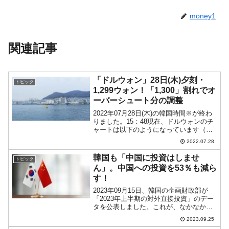
money1
関連記事
「ドルウォン」28日(木)夕刻・
トピック
1,299ウォン！「1,300」割れでオ
ーバーシュート分の調整
2022年07月28日(木)の韓国時間※が終わ
りました。15：48現在、ドルウォンのチ
ャートは以下のようになっています（チ
ャートは『Investing.com』より引用）。
2022.07.28
陰線が長くなりました。支持線が割られ
ています。オーバーシュート分の調...
韓国も「中国に投資はしませ
トピック
ん」。中国への投資を53％も減ら
す！
2023年09月15日、韓国の企画財政部が
「2023年上半期の対外直接投資」のデー
タを公表しました。これが、なかなか面
白い結果ですのでご紹介します。
2023.09.25
↑Googleの自動翻訳なので日本語がヘン