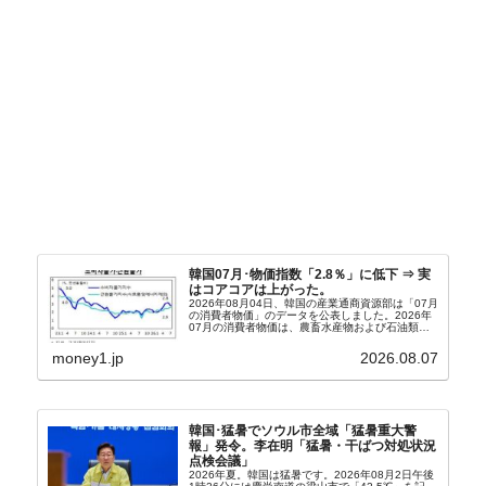
韓国07月･物価指数「2.8％」に低下 ⇒ 実
はコアコアは上がった。
2026年08月04日、韓国の産業通商資源部は「07月
の消費者物価」のデータを公表しました。2026年
07月の消費者物価は、農畜水産物および石油類の
上昇率が鈍化したことなどにより、前年同月比
2.8％上昇（06月は3.2％）となり、上昇率は前...
money1.jp
2026.08.07
韓国･猛暑でソウル市全域「猛暑重大警
報」発令。李在明「猛暑・干ばつ対処状況
点検会議」
2026年夏。韓国は猛暑です。2026年08月2日午後