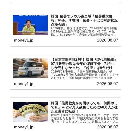
韓国･猛暑でソウル市全域「猛暑重大警
報」発令。李在明「猛暑・干ばつ対処状況
点検会議」
2026年夏。韓国は猛暑です。2026年08月2日午後
1時26分には慶尚南道の梁山市で「42.5℃」を記
録。これは1904年に近代的な気象観測が始まって
以来の韓国史上最高気温です。08月04日には、ソ
money1.jp
2026.08.07
ウル市全域への「猛暑重大警報」が発令され...
【日本市場再挑戦中】韓国『現代自動車』
07月販売台数は去年のほぼ半分「71台」
しか売れなかった。『起亜』は9台だけ
2026年08月06日、『日本自動車輸入組合』が
「2026年7月度輸入車新規登録台数（速報）」を公
表しました。日本市場に再挑戦中の『現代自動
車』、また日本市場を攻略したい『BYD』の販売
money1.jp
2026.08.07
台数はこの中に捉えられているはずです。先月から
は韓国の...
韓国「信用赦免を何回やっても、何回やっ
ても」⇒ 257万人赦免したのに60万人がま
た延滞者に転落！
韓国では政権ごとに徳政令を発動しています。先に
ご紹介したとおり、韓国大統領に成りおおせた李在
明（イ・ジェミョン）さんも、尹錫悦（ユン・ソギ
ョル）前政権が行った――「新出発基金」をバッド
money1.jp
2026.08.07
バンクにして不良債権の買い取りを行い、分割償還