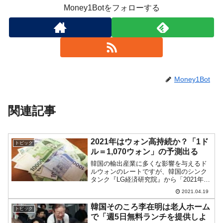
Money1Botをフォローする
Money1Bot
関連記事
2021年はウォン高持続か？「1ド
トピック
ル＝1,070ウォン」の予測出る
韓国の輸出産業に多くな影響を与えるド
ルウォンのレートですが、韓国のシンク
タンク『LG経済研究院』から「2021年間
国内外の経済見通し」というリポートが
2021.04.19
出ており、その中では、2021年平均為替
レート：1ドル＝1,090ウォン上半期：1ド
韓国そのころ李在明は老人ホーム
トピック
ル＝1...
で「週5日無料ランチを提供しよ