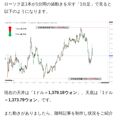
ローソク足1本が1分間の値動きを示す「1分足」で見ると
中国だけが鉄鋼輸出を異常増加させる ⇒ 中
『Money1』
以下のようになります。
国の過剰生産が世界を蝕む。
韓国製造業「半導体絶好調」のウラで他業
『Money1』
種は全般的「不調」⇒ PSIが示す現況は決して良くない。
【米韓激突案件】韓国消費者院が『クーパ
『Money1』
ン』1人当たり賠償10万ウォンを認定 ⇒ 総額3兆7,000億
韓国で猛暑。南東部では干ばつ
『Money1』
韓国型イージス搭載の次世代駆逐艦
『Money1』
「KDDX」1番艦、2032年竣工と公示
【対日本円】ウォン安が急進！ 日米の協調
『Money1』
に韓国がいっちょがみしたのでは。
韓国政府『BYD』車への補助金を全廃 ⇒ 実
『Money1』
は韓国で『BYD』車は売れている。6カ月で対前年同期比
現在の天井は「1ドル＝
1,379.18ウォン
」、天底は「1ドル
1.9倍！
＝
1,373.79ウォン
」です。
在韓米国大使スティールが着韓！⇒ さっそ
『Money1』
く空港に詰めかけ「出て行け！」「極右勢力」のプラカー
また動きがありましたら、随時記事を制作し状況をご紹介