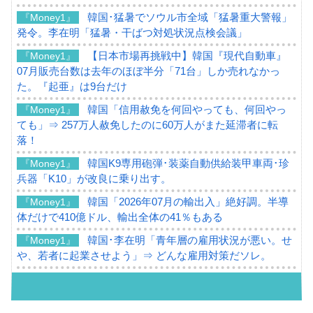
韓国･猛暑でソウル市全域「猛暑重大警報」
『Money1』
発令。李在明「猛暑・干ばつ対処状況点検会議」
【日本市場再挑戦中】韓国『現代自動車』
『Money1』
07月販売台数は去年のほぼ半分「71台」しか売れなかっ
た。『起亜』は9台だけ
韓国「信用赦免を何回やっても、何回やっ
『Money1』
ても」⇒ 257万人赦免したのに60万人がまた延滞者に転
落！
韓国K9専用砲弾･装薬自動供給装甲車両･珍
『Money1』
兵器「K10」が改良に乗り出す。
韓国「2026年07月の輸出入」絶好調。半導
『Money1』
体だけで410億ドル、輸出全体の41％もある
韓国･李在明「青年層の雇用状況が悪い。せ
『Money1』
や、若者に起業させよう」⇒ どんな雇用対策だソレ。
【韓国の外貨準備】2026年07月は4,279億ド
『Money1』
ル。外平債の発行「19.4億ドル」