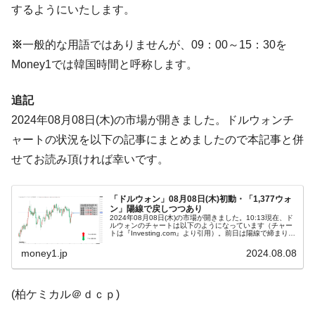
ドを掲げる「在韓反米勢力」
するようにいたします。
韓国政府「2035年までに18.4GW規模のAIデ
『Money1』
ータセンター整備」⇒ だから無理だってば。
※
一般的な用語ではありませんが、09：00～15：30を
Money1では韓国時間と呼称します。
JPモルガン「韓国レバレッジETFの清算は
『Money1』
ほぼ終わった」
追記
韓国『国民年金公団』株価暴落で200兆蒸
『Money1』
発。
2024年08月08日(木)の市場が開きました。ドルウォンチ
ャートの状況を以下の記事にまとめましたので本記事と併
韓国政府「ニセＫ-ブランドを通報しようキ
『Money1』
ャンペーン」⇒ あの名物教授も登場！
せてお読み頂ければ幸いです。
韓国「橋が落ちました」⇒ 耐久性「なさす
『Money1』
ぎ」では。
「ドルウォン」08月08日(木)初動・「1,377ウォ
ン」陽線で戻しつつあり
2024年08月08日(木)の市場が開きました。10:13現在、ド
韓国鉄鋼最大手『POSCO』ズブズブ沈む。
『Money1』
ルウォンのチャートは以下のようになっています（チャー
トは『Investing.com』より引用）。前日は陽線で締まり、
営業利益80.2％も減少
本日はそれを受けてのスタートで、現在のところ陽線。現
在の...
money1.jp
2024.08.08
米国下院「韓国の公務員個人をターゲット
『Money1』
にぶん殴る法案」提出！⇒ クーパン問題は合衆国企業に対
する差別。許してはおかぬ
(柏ケミカル＠ｄｃｐ)
韓国ボンクラ政策室長･金容範、株価暴落に
『Money1』