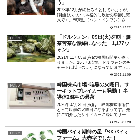
う」
2023年12月が終わろうとしていますが、
韓国はいよいよ本格的に政治の季節に突
入です。韓東勳（ハン・ドンフン）さん
が法務部長官を辞して、政争の渦中に飛
2023.12.22
び込むことを決断しました。これで保守
寄り『国民の力』の人気がどれほど高ま
「ドルウォン」09日(火)夕刻・無
トピック
るのかは分かりませ...
茶苦茶な陰線になった「1,177ウ
ォン」
2021年11月09日(火)の韓国時間※が終わ
りました。15：43現在、ドルウォンのチ
ャートは以下のようになっています（チ
ャートは『Investing.com』より引用）。
2021.11.09
日足チャートの様子が変わりました
（Investing.comではよく...
韓国株式市場･暗黒の火曜日。サ
トピック
ーキットブレイカーも発動！ 半
導体2銘柄の暴落
2026年07月28日(火)は、韓国株式市場に
とって暗黒の火曜日になるようです。先
にご紹介したサイドカーに続いてサーキ
ットブレイカーも発動しました。
2026.07.28
KRX（韓国取引所）は、2026年午前10時
13分43秒、KOSPIが前日終値比で8％以
韓国バイオ期待の星『SKバイオ
トピック
上下...
ファーム』大赤字でした！