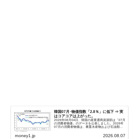
韓国07月･物価指数「2.8％」に低下 ⇒ 実
はコアコアは上がった。
2026年08月04日、韓国の産業通商資源部は「07月
の消費者物価」のデータを公表しました。2026年
07月の消費者物価は、農畜水産物および石油類の
上昇率が鈍化したことなどにより、前年同月比
2.8％上昇（06月は3.2％）となり、上昇率は前...
money1.jp
2026.08.07