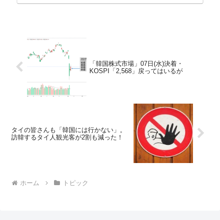
や元利減免...
「韓国株式市場」07日(水)決着・
KOSPI「2,568」戻ってはいるが
タイの皆さんも「韓国には行かない」。
訪韓するタイ人観光客が2割も減った！
ホーム
トピック