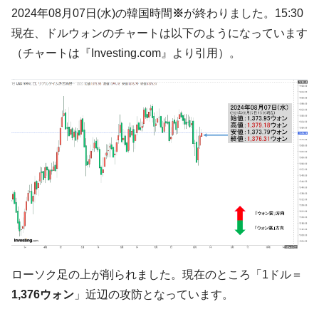
韓国「ここは北朝鮮なのか。選管がサーバ
『Money1』
2024年08月07日(水)の韓国時間
※
が終わりました。15:30
ーにウソのデータを入力したのは明白だ」
現在、ドルウォンのチャートは以下のようになっています
韓国･李在明さっそく不動産対策で浅薄な発
『Money1』
（チャートは『Investing.com』より引用）。
言。
韓国は「中国と同じく」投資に不適格な国
『Money1』
だ。
『韓国銀行』が「金の保有量を増やしま
『Money1』
す」⇒「金を経由するドル入手」手段ではないのか？
韓国･外為取引量「1日当たり1,214.4億ド
『Money1』
ル」まで拡大 ⇒ 海外資金の動きに強く左右される状態
韓国･帰ってきた李在明。李在明を支持しな
『Money1』
い「50.5％」に上昇
韓国大統領府ボンクラ政策室長が告発され
『Money1』
た ⇒ 国家が行った恐るべき株価操作であり、空前の国政壟
断
ローソク足の上が削られました。現在のところ「1ドル＝
1,376ウォン
」近辺の攻防となっています。
韓国･警察職員が「丸刈りになって抗議活
『Money1』
動」