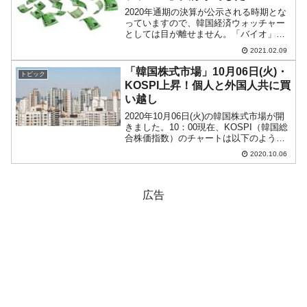
2020年通期の決算が公示される時期とな
っていますので、韓国経済ウォッチャー
としては目が離せません。「バイオ」は
韓国の次世代の輸出を支える産業として
2021.02.09
注目されています。韓国の企画財政部も
「バイオだー！」などと奇声気勢を上げ
「韓国株式市場」10月06日(火)・
トピック
ているのですが……。...
KOSPI上昇！個人と外国人共に買
い越し
2020年10月06日(火)の韓国株式市場が開
きました。10：00現在、KOSPI（韓国総
合株価指数）のチャートは以下のように
なっています（チャートは
2020.10.06
『Investing.com』より引用）。大きくギ
ャップアップして始まり、現在も上昇中
です...
広告