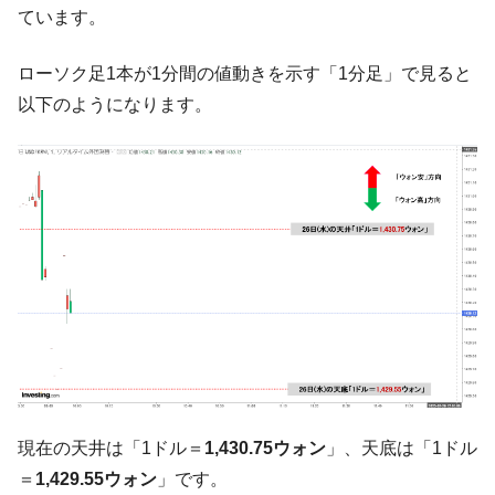
【対日本円】ウォン安が急進！ 日米の協調
『Money1』
ています。
に韓国がいっちょがみしたのでは。
ローソク足1本が1分間の値動きを示す「1分足」で見ると
韓国政府『BYD』車への補助金を全廃 ⇒ 実
『Money1』
は韓国で『BYD』車は売れている。6カ月で対前年同期比
以下のようになります。
1.9倍！
在韓米国大使スティールが着韓！⇒ さっそ
『Money1』
く空港に詰めかけ「出て行け！」「極右勢力」のプラカー
ドを掲げる「在韓反米勢力」
韓国政府「2035年までに18.4GW規模のAIデ
『Money1』
ータセンター整備」⇒ だから無理だってば。
JPモルガン「韓国レバレッジETFの清算は
『Money1』
ほぼ終わった」
韓国『国民年金公団』株価暴落で200兆蒸
『Money1』
発。
韓国政府「ニセＫ-ブランドを通報しようキ
『Money1』
現在の天井は「1ドル＝
1,430.75ウォン
」、天底は「1ドル
ャンペーン」⇒ あの名物教授も登場！
＝
1,429.55ウォン
」です。
韓国「橋が落ちました」⇒ 耐久性「なさす
『Money1』