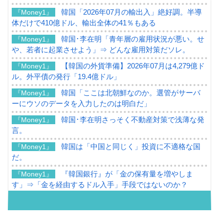
韓国「2026年07月の輸出入」絶好調。半導
『Money1』
体だけで410億ドル、輸出全体の41％もある
韓国･李在明「青年層の雇用状況が悪い。せ
『Money1』
や、若者に起業させよう」⇒ どんな雇用対策だソレ。
【韓国の外貨準備】2026年07月は4,279億ド
『Money1』
ル。外平債の発行「19.4億ドル」
韓国「ここは北朝鮮なのか。選管がサーバ
『Money1』
ーにウソのデータを入力したのは明白だ」
韓国･李在明さっそく不動産対策で浅薄な発
『Money1』
言。
韓国は「中国と同じく」投資に不適格な国
『Money1』
だ。
『韓国銀行』が「金の保有量を増やしま
『Money1』
す」⇒「金を経由するドル入手」手段ではないのか？
韓国･外為取引量「1日当たり1,214.4億ド
『Money1』
ル」まで拡大 ⇒ 海外資金の動きに強く左右される状態