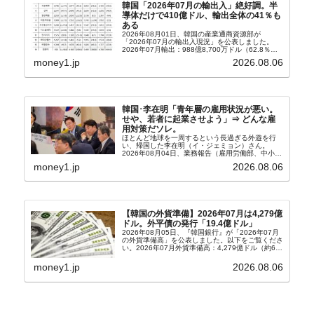
韓国「2026年07月の輸出入」絶好調。半
導体だけで410億ドル、輸出全体の41％も
ある
2026年08月01日、韓国の産業通商資源部が
「2026年07月の輸出入現況」を公表しました。
2026年07月輸出：988億8,700万ドル（62.8％）
輸入：685億6,300万ドル（26.5％）貿易収支：
money1.jp
2026.08.06
303億2,400万ドル2026...
韓国･李在明「青年層の雇用状況が悪い。
せや、若者に起業させよう」⇒ どんな雇
用対策だソレ。
ほとんど地球を一周するという長過ぎる外遊を行
い、帰国した李在明（イ・ジェミョン）さん。
2026年08月04日、業務報告（雇用労働部、中小ベ
ンチャー企業部、公正取引委員会）を主催。この席
money1.jp
2026.08.06
上、韓国大統領に成りおおせた李在明（イ・ジェミ
ョン）さん...
【韓国の外貨準備】2026年07月は4,279億
ドル。外平債の発行「19.4億ドル」
2026年08月05日、『韓国銀行』が「2026年07月
の外貨準備高」を公表しました。以下をご覧くださ
い。2026年07月外貨準備高：4,279億ドル（約67
兆4,456億円）※前月比：+6億ドル＜＜内訳＞＞
⇒Securities：3,80...
money1.jp
2026.08.06