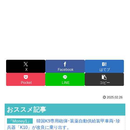
X
Facebook
はてブ
Pocket
LINE
コピー
2025.02.26
おススメ記事
韓国K9専用砲弾･装薬自動供給装甲車両･珍
『Money1』
兵器「K10」が改良に乗り出す。