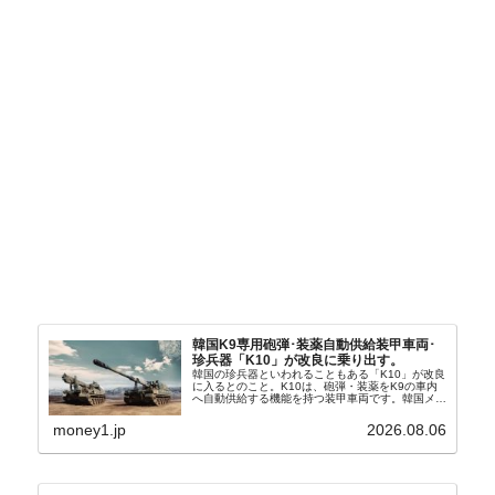
韓国K9専用砲弾･装薬自動供給装甲車両･
珍兵器「K10」が改良に乗り出す。
韓国の珍兵器といわれることもある「K10」が改良
に入るとのこと。K10は、砲弾・装薬をK9の車内
へ自動供給する機能を持つ装甲車両です。韓国メデ
ィア『Chosun Biz』が報じていますので、同記事
から以下に一部を引きます。2005年に初めて...
money1.jp
2026.08.06