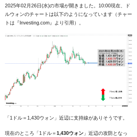
韓国･帰ってきた李在明。李在明を支持しな
2025年02月26日(水)の市場が開きました。10:00現在、ド
『Money1』
い「50.5％」に上昇
ルウォンのチャートは以下のようになっています（チャー
韓国大統領府ボンクラ政策室長が告発され
『Money1』
トは『Investing.com』より引用）。
た ⇒ 国家が行った恐るべき株価操作であり、空前の国政壟
断
韓国･警察職員が「丸刈りになって抗議活
『Money1』
動」
中国だけが鉄鋼輸出を異常増加させる ⇒ 中
『Money1』
国の過剰生産が世界を蝕む。
韓国製造業「半導体絶好調」のウラで他業
『Money1』
種は全般的「不調」⇒ PSIが示す現況は決して良くない。
【米韓激突案件】韓国消費者院が『クーパ
『Money1』
ン』1人当たり賠償10万ウォンを認定 ⇒ 総額3兆7,000億
韓国で猛暑。南東部では干ばつ
『Money1』
「1ドル＝1,430ウォン」近辺に支持線がありそうです。
韓国型イージス搭載の次世代駆逐艦
『Money1』
「KDDX」1番艦、2032年竣工と公示
現在のところ「1ドル＝
1,430ウォン
」近辺の攻防となっ