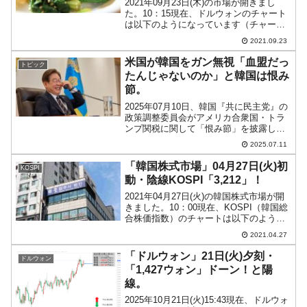
2021年09月23日(木)の市場が開きまし
た。10：15現在、ドルウォンのチャート
は以下のようになっています（チャート
は『Investing.com』より引用）。陽線で
2021.09.23
ウォン安方向に向かっています。ローソ
ク足1本が1分間の値動きを示す「1...
米国が韓国をガン無視「血盟だっ
トピック
たんじゃないのか」と韓国は恨み
節。
2025年07月10日、韓国『共に民主党』の
政策調整委員会がアメリカ合衆国・トラ
ンプ関税に関して「恨み節」を披露しま
した。チン・ソンジュン委員長は同日、
2025.07.11
「トランプ大統領が防衛費分担金100億ド
ルを要求したのは、同盟国に対する尊重
「韓国株式市場」04月27日(火)初
KOSPI
や礼儀のかけ...
動・陰線KOSPI「3,212」！
2021年04月27日(火)の韓国株式市場が開
きました。10：00現在、KOSPI（韓国総
合株価指数）のチャートは以下のように
なっています（チャートは
2021.04.27
『Investing.com』より引用）。本日をい
ったんは上にいったのですが、現在は陰
「ドルウォン」21日(火)夕刻・
ドルウォン
線と...
「1,427ウォン」ドーン！と陽
線。
2025年10月21日(火)15:43現在、ドルウォ