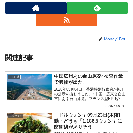
Money1Bot
関連記事
中国広州あの台山原発･検査作業
中国経済
で異物が出た。
2026年05月04日、香港特別行政府が以下
の公示を出しました。↑中国・広東省台山
市にある台山原発。フランス型EPR炉
（欧州加圧水型炉）を採用し、原子炉は2
2026.05.04
基（各約1,660MW）で、2018年（1号
機）・2019年（2号機）に商業運転を開...
「ドルウォン」09月23日(木)初
ドルウォン
動・どうも「1,186.5ウォン」に
防衛線がありそう