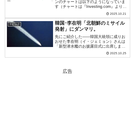
ンのチャートは以下のようになっていま
す（チャートは『Investing.com』より引
用）。ドーンと陽線になりました(笑)。現
2025.10.21
在のところ「1ドル＝1,427ウォン」近辺
の攻防となっています...
韓国･李在明「北朝鮮のミサイル
トピック
発射」にダンマリ。
先にご紹介した――韓国大統領に成りお
おせた李在明（イ・ジェミョン）さんは
「新型潜水艦のお披露目式に出席しませ
んでした」――と関連した話です。2025
2025.10.25
年10月22日、金ちゃんファミリー3代目
が統治する北朝鮮がミサイルを発射。韓
国の合同参謀本部...
広告