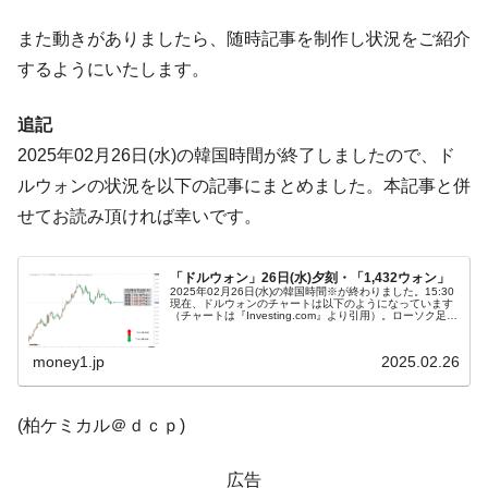
ぎ」では。
また動きがありましたら、随時記事を制作し状況をご紹介
韓国鉄鋼最大手『POSCO』ズブズブ沈む。
『Money1』
するようにいたします。
営業利益80.2％も減少
米国下院「韓国の公務員個人をターゲット
『Money1』
追記
にぶん殴る法案」提出！⇒ クーパン問題は合衆国企業に対
2025年02月26日(水)の韓国時間が終了しましたので、ド
する差別。許してはおかぬ
ルウォンの状況を以下の記事にまとめました。本記事と併
韓国ボンクラ政策室長･金容範、株価暴落に
『Money1』
せてお読み頂ければ幸いです。
他人事のような発言。
韓国半導体『SKハイニックス』2026年2Qの
『Money1』
「ドルウォン」26日(水)夕刻・「1,432ウォン」
業績「史上最高益」当期純利益は前年同期比13.4倍に。
2025年02月26日(水)の韓国時間※が終わりました。15:30
現在、ドルウォンのチャートは以下のようになっています
韓国･加徳島新国際空港「またも暗礁」の危
『Money1』
（チャートは『Investing.com』より引用）。ローソク足の
調整が入りました。コマ足になっています。現在のところ
機 ⇒ 10.7兆では損が出るからできない。
「1...
money1.jp
2025.02.26
【速報】韓国株式市場の暴落・本日07月29
『Money1』
日(水)もサイドカー・サーキットブレイカーの二段コンボ
(柏ケミカル＠ｄｃｐ)
発動！
IT産業は人を雇用する効果は低い。全産業の
『Money1』
広告
半分未満しか雇用を生まない