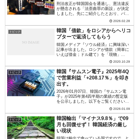
刑法改正が韓国国会を通過し、憲法違反
が懸念される「法歪曲罪の新設」が決定
しました。先にご紹介したとおり、パ
ク・ヨンジェ法院行政処長が辞任しまし
2026.02.28
た。簡単にいえば白旗を上げ、ケツをま
くって逃げやがった――のです。2026年
韓国「借款」をロシアからヘリコ
トピック
02月27日には、いわ...
プターで返済してもらう
韓国メディア『ソウル経済』に興味深い
記事が出ました。ロシアが借款（簡単に
いえば借金；ドル建て）を「現物」
――「ヘリコプター」で返すという問題
2020.10.29
について、韓国とロシアの間で話し合い
がもたれた、というのです。2020年10月
韓国『サムスン電子』2025年4Q
トピック
27日、ユーリー・トル...
で営業利益「+208.17％」を叩き
出す。
2026年01月07日、韓国の『サムスン電
子』が2025年第4四半期の業績の暫定版
を公示しました。以下をご覧ください。
2025年第4四半期総売上：93.00兆ウォン
2026.01.09
（22.71％）営業利益：20.00兆ウォン
（208.17％）2025年通期...
韓国輸出「マイナス9.8％」で09
トピック
月も回復せず！ 韓国経済の厳し
い現状
韓国は輸出で食べている国ですので、と