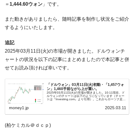
＝
1,444.60ウォン
」です。
「KDDX」1番艦、2032年竣工と公示
【対日本円】ウォン安が急進！ 日米の協調
『Money1』
また動きがありましたら、随時記事を制作し状況をご紹介
に韓国がいっちょがみしたのでは。
するようにいたします。
韓国政府『BYD』車への補助金を全廃 ⇒ 実
『Money1』
は韓国で『BYD』車は売れている。6カ月で対前年同期比
追記
1.9倍！
2025年03月11日(火)の市場が開きました。ドルウォンチ
在韓米国大使スティールが着韓！⇒ さっそ
『Money1』
ャートの状況を以下の記事にまとめましたので本記事と併
く空港に詰めかけ「出て行け！」「極右勢力」のプラカー
ドを掲げる「在韓反米勢力」
せてお読み頂ければ幸いです。
韓国政府「2035年までに18.4GW規模のAIデ
『Money1』
ータセンター整備」⇒ だから無理だってば。
「ドルウォン」03月11日(火)初動・「1,457ウォ
ン」1,460手前ながら上が重い。
2025年03月11日(火)の市場が開きました。10:11現在、ド
JPモルガン「韓国レバレッジETFの清算は
『Money1』
ルウォンのチャートは以下のようになっています（チャー
トは『Investing.com』より引用）。これからローソク足の
ほぼ終わった」
調整が入るかもしれませんが、前日は陰線ながら天底から
大き...
money1.jp
2025.03.11
韓国『国民年金公団』株価暴落で200兆蒸
『Money1』
発。
(柏ケミカル＠ｄｃｐ)
韓国政府「ニセＫ-ブランドを通報しようキ
『Money1』
ャンペーン」⇒ あの名物教授も登場！