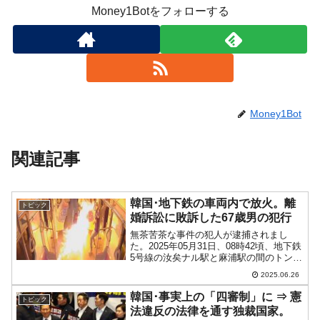
Money1Botをフォローする
Money1Bot
関連記事
韓国･地下鉄の車両内で放火。離
トピック
婚訴訟に敗訴した67歳男の犯行
無茶苦茶な事件の犯人が逮捕されまし
た。2025年05月31日、08時42頃、地下鉄
5号線の汝矣ナル駅と麻浦駅の間のトンネ
ル区間を走行中の列車内で放火をした犯
2025.06.26
人が逃亡する――という事件がありまし
た。↑地下鉄車両内で放火。カメラに捉え
韓国･事実上の「四審制」に ⇒ 憲
トピック
られた映像...
法違反の法律を通す独裁国家。