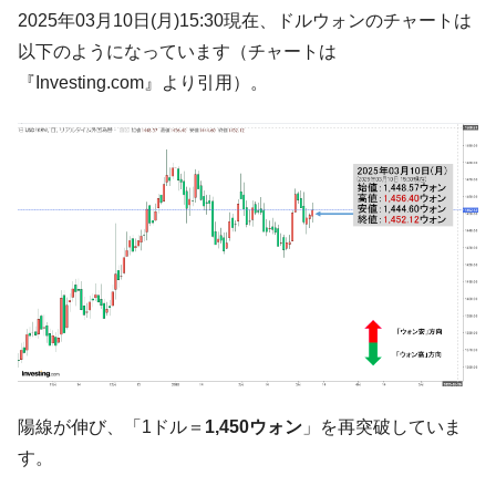
韓国K9専用砲弾･装薬自動供給装甲車両･珍
『Money1』
2025年03月10日(月)15:30現在、ドルウォンのチャートは
兵器「K10」が改良に乗り出す。
以下のようになっています（チャートは
韓国「2026年07月の輸出入」絶好調。半導
『Money1』
『Investing.com』より引用）。
体だけで410億ドル、輸出全体の41％もある
韓国･李在明「青年層の雇用状況が悪い。せ
『Money1』
や、若者に起業させよう」⇒ どんな雇用対策だソレ。
【韓国の外貨準備】2026年07月は4,279億ド
『Money1』
ル。外平債の発行「19.4億ドル」
韓国「ここは北朝鮮なのか。選管がサーバ
『Money1』
ーにウソのデータを入力したのは明白だ」
韓国･李在明さっそく不動産対策で浅薄な発
『Money1』
言。
韓国は「中国と同じく」投資に不適格な国
『Money1』
だ。
陽線が伸び、「1ドル＝
1,450ウォン
」を再突破していま
『韓国銀行』が「金の保有量を増やしま
『Money1』
す。
す」⇒「金を経由するドル入手」手段ではないのか？
韓国･外為取引量「1日当たり1,214.4億ド