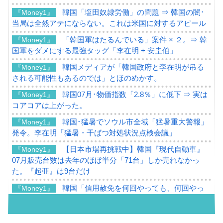
韓国「塩田奴隷労働」の問題 ⇒ 韓国の闇･
『Money1』
当局は全然アテにならない。これは米国に対するアピール
「韓国軍はたるんでいる」案件 × ２。⇒ 韓
『Money1』
国軍をダメにする最強タッグ「李在明 + 安圭伯」
韓国メディアが「韓国政府と李在明が吊る
『Money1』
される可能性もあるのでは」とほのめかす。
韓国07月･物価指数「2.8％」に低下 ⇒ 実は
『Money1』
コアコアは上がった。
韓国･猛暑でソウル市全域「猛暑重大警報」
『Money1』
発令。李在明「猛暑・干ばつ対処状況点検会議」
【日本市場再挑戦中】韓国『現代自動車』
『Money1』
07月販売台数は去年のほぼ半分「71台」しか売れなかっ
た。『起亜』は9台だけ
韓国「信用赦免を何回やっても、何回やっ
『Money1』
ても」⇒ 257万人赦免したのに60万人がまた延滞者に転
落！