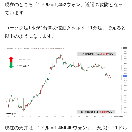
『Money1』
現在のところ「1ドル＝
1,452ウォン
」近辺の攻防となっ
ル」まで拡大 ⇒ 海外資金の動きに強く左右される状態
ています。
韓国･帰ってきた李在明。李在明を支持しな
『Money1』
い「50.5％」に上昇
ローソク足1本が1分間の値動きを示す「1分足」で見ると
韓国大統領府ボンクラ政策室長が告発され
『Money1』
以下のようになります。
た ⇒ 国家が行った恐るべき株価操作であり、空前の国政壟
断
韓国･警察職員が「丸刈りになって抗議活
『Money1』
動」
中国だけが鉄鋼輸出を異常増加させる ⇒ 中
『Money1』
国の過剰生産が世界を蝕む。
韓国製造業「半導体絶好調」のウラで他業
『Money1』
種は全般的「不調」⇒ PSIが示す現況は決して良くない。
【米韓激突案件】韓国消費者院が『クーパ
『Money1』
ン』1人当たり賠償10万ウォンを認定 ⇒ 総額3兆7,000億
韓国で猛暑。南東部では干ばつ
『Money1』
現在の天井は「1ドル＝
1,456.40ウォン
」、天底は「1ドル
韓国型イージス搭載の次世代駆逐艦
『Money1』