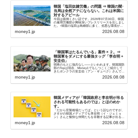
韓国「塩田奴隷労働」の問題 ⇒ 韓国の闇･
当局は全然アテにならない。これは米国に
対するアピール
今回は面倒くさい話です。2026年07月30日、韓国
の雇用労働部が興味深いプレスリリースを出しまし
た。↑韓国の塩田は島嶼部に多く、劣悪な環境が一
般に見られることが少ないため、事件の発覚を妨げ
money1.jp
2026.08.08
たといわれます（後述）。これは、いわゆる「塩田
奴隷...
「韓国軍はたるんでいる」案件 × ２。⇒
韓国軍をダメにする最強タッグ「李在明 +
安圭伯」
弱将のもとに強兵なし――といわれます。韓国国防
部のTopは現在、Money1でもしつこくご紹介して
きたボンクラの安圭伯（アン・ギュベク）さんで
す。↑経済的無知蒙昧な李在明（イ・ジェミョン）
money1.jp
2026.08.08
さんと「韓国初の文官上がり」の国防部長官安圭伯
（アン...
韓国メディアが「韓国政府と李在明が吊る
される可能性もあるのでは」とほのめか
す。
「だから官製相場だってば」という話なのですが、
さすがの韓国メディアでも李在明（イ・ジェミョ
ン）さんと愉快な仲間たちを非難する記事が出るよ
うになっています。もちろん株価の暴落についてで
money1.jp
2026.08.08
『朝鮮日報』に面白い記事が出ています。「東西南
北」というコ...