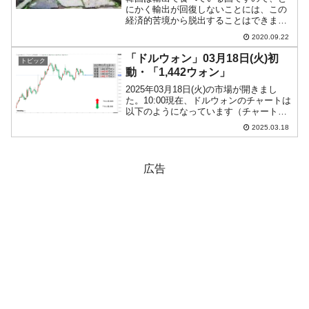
にかく輸出が回復しないことには、この
経済的苦境から脱出することはできませ
ん。ですので韓国の輸出が回復している
2020.09.22
かどうかは、韓国経済の先行き・現状に
ついての重要な指標になります。韓国
「ドルウォン」03月18日(火)初
トピック
「関税庁」から「09月01...
動・「1,442ウォン」
2025年03月18日(火)の市場が開きまし
た。10:00現在、ドルウォンのチャートは
以下のようになっています（チャートは
『Investing.com』より引用）。現在のと
2025.03.18
ころ「1ドル＝1,442ウォン」近辺の攻防
となっています。ローソク足...
広告