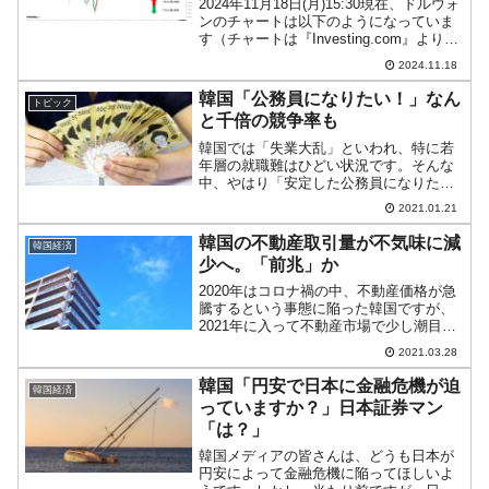
2024年11月18日(月)15:30現在、ドルウォ
ンのチャートは以下のようになっていま
す（チャートは『Investing.com』より引
用）。下ヒゲが長くなりました。ウォン
2024.11.18
安方向ヘ戻しています(笑)。現在のところ
「1ドル＝1,394ウォン...
韓国「公務員になりたい！」なん
トピック
と千倍の競争率も
韓国では「失業大乱」といわれ、特に若
年層の就職難はひどい状況です。そんな
中、やはり「安定した公務員になりた
い」という人が増加しています。2021年
2021.01.21
01月20日、企画財政部の公表した公共機
関公示システムを調査した結果、韓国メ
韓国の不動産取引量が不気味に減
韓国経済
ディア『毎日経済』...
少へ。「前兆」か
2020年はコロナ禍の中、不動産価格が急
騰するという事態に陥った韓国ですが、
2021年に入って不動産市場で少し潮目が
変わってきました。先に少しご紹介した
2021.03.28
のは「取引価格の下落」でしたが……。
取引の減少は一つのINDEXと見ることが
韓国「円安で日本に金融危機が迫
韓国経済
できる韓国の...
っていますか？」日本証券マン
「は？」
韓国メディアの皆さんは、どうも日本が
円安によって金融危機に陥ってほしいよ