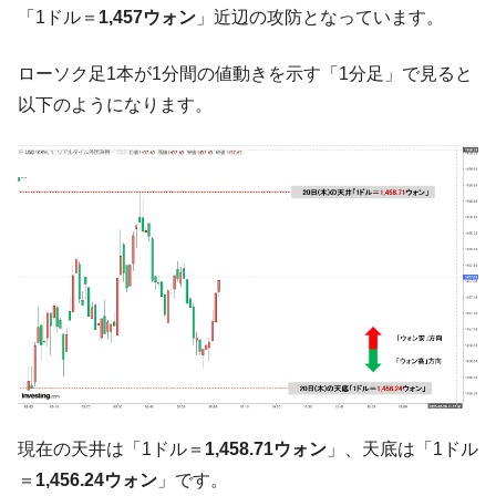
『Money1』
「1ドル＝
1,457ウォン
」近辺の攻防となっています。
た ⇒ 国家が行った恐るべき株価操作であり、空前の国政壟
断
ローソク足1本が1分間の値動きを示す「1分足」で見ると
韓国･警察職員が「丸刈りになって抗議活
『Money1』
以下のようになります。
動」
中国だけが鉄鋼輸出を異常増加させる ⇒ 中
『Money1』
国の過剰生産が世界を蝕む。
韓国製造業「半導体絶好調」のウラで他業
『Money1』
種は全般的「不調」⇒ PSIが示す現況は決して良くない。
【米韓激突案件】韓国消費者院が『クーパ
『Money1』
ン』1人当たり賠償10万ウォンを認定 ⇒ 総額3兆7,000億
韓国で猛暑。南東部では干ばつ
『Money1』
韓国型イージス搭載の次世代駆逐艦
『Money1』
「KDDX」1番艦、2032年竣工と公示
【対日本円】ウォン安が急進！ 日米の協調
『Money1』
現在の天井は「1ドル＝
1,458.71ウォン
」、天底は「1ドル
に韓国がいっちょがみしたのでは。
＝
1,456.24ウォン
」です。
韓国政府『BYD』車への補助金を全廃 ⇒ 実
『Money1』