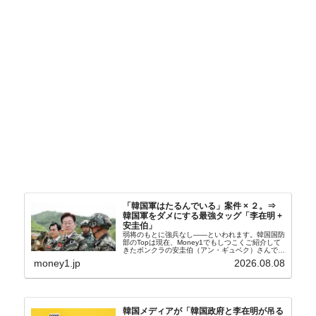
「韓国軍はたるんでいる」案件 × ２。⇒
韓国軍をダメにする最強タッグ「李在明 +
安圭伯」
弱将のもとに強兵なし――といわれます。韓国国防
部のTopは現在、Money1でもしつこくご紹介して
きたボンクラの安圭伯（アン・ギュベク）さんで
す。↑経済的無知蒙昧な李在明（イ・ジェミョン）
money1.jp
2026.08.08
さんと「韓国初の文官上がり」の国防部長官安圭伯
（アン...
韓国メディアが「韓国政府と李在明が吊る