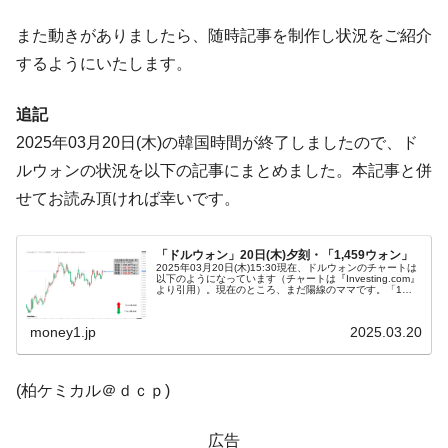
は韓国で『BYD』車は売れている。6カ月で対前年同期比
また動きがありましたら、随時記事を制作し状況をご紹介
1.9倍！
するようにいたします。
在韓米国大使スティールが着韓！⇒ さっそ
『Money1』
く空港に詰めかけ「出て行け！」「極右勢力」のプラカー
追記
ドを掲げる「在韓反米勢力」
2025年03月20日(木)の韓国時間が終了しましたので、ド
韓国政府「2035年までに18.4GW規模のAIデ
『Money1』
ータセンター整備」⇒ だから無理だってば。
ルウォンの状況を以下の記事にまとめました。本記事と併
せてお読み頂ければ幸いです。
JPモルガン「韓国レバレッジETFの清算は
『Money1』
ほぼ終わった」
「ドルウォン」20日(木)夕刻・「1,459ウォン」
韓国『国民年金公団』株価暴落で200兆蒸
『Money1』
2025年03月20日(木)15:30現在、ドルウォンのチャートは
発。
以下のようになっています（チャートは『Investing.com』
より引用）。現在のところ、まだ陽線のママです。「1ド
ル＝1,459ウォン」近辺の攻防となっています。ローソ
韓国政府「ニセＫ-ブランドを通報しようキ
『Money1』
ク...
money1.jp
2025.03.20
ャンペーン」⇒ あの名物教授も登場！
韓国「橋が落ちました」⇒ 耐久性「なさす
『Money1』
(柏ケミカル＠ｄｃｐ)
ぎ」では。
韓国鉄鋼最大手『POSCO』ズブズブ沈む。
『Money1』
広告
営業利益80.2％も減少