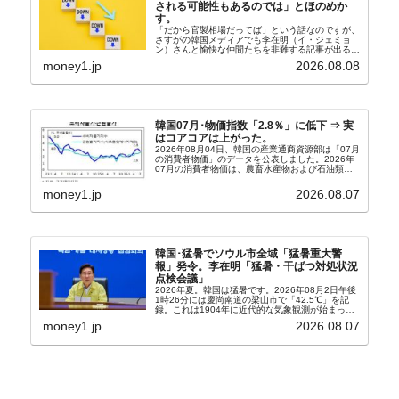
される可能性もあるのでは」とほのめか
す。
「だから官製相場だってば」という話なのですが、
さすがの韓国メディアでも李在明（イ・ジェミョ
ン）さんと愉快な仲間たちを非難する記事が出るよ
うになっています。もちろん株価の暴落についてで
money1.jp
2026.08.08
『朝鮮日報』に面白い記事が出ています。「東西南
北」というコ...
韓国07月･物価指数「2.8％」に低下 ⇒ 実
はコアコアは上がった。
2026年08月04日、韓国の産業通商資源部は「07月
の消費者物価」のデータを公表しました。2026年
07月の消費者物価は、農畜水産物および石油類の
上昇率が鈍化したことなどにより、前年同月比
2.8％上昇（06月は3.2％）となり、上昇率は前...
money1.jp
2026.08.07
韓国･猛暑でソウル市全域「猛暑重大警
報」発令。李在明「猛暑・干ばつ対処状況
点検会議」
2026年夏。韓国は猛暑です。2026年08月2日午後
1時26分には慶尚南道の梁山市で「42.5℃」を記
録。これは1904年に近代的な気象観測が始まって
以来の韓国史上最高気温です。08月04日には、ソ
money1.jp
2026.08.07
ウル市全域への「猛暑重大警報」が発令され...