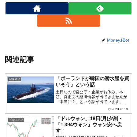
Money1Bot
関連記事
「ポーランドが韓国の潜水艦を買
韓国経済
いそう」という話
土日なので官公庁・企業がお休み。本
筋、真正面の経済情報が出てきませんが
「本当に？」という話が出ています。韓
国製陸上兵器の大量購入を決めたポーラ
2023.05.29
ンドですが、韓国メディアは「韓国の潜
水艦を買うかも」という報道を出してい
「ドルウォン」18日(月)夕刻・
ドルウォン
ます。『毎日経済』の記事は...
「1,394ウォン」ウォン安へ戻
す！