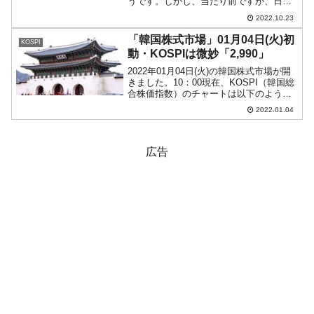
うです。しかし、当たり前ですが、日本
には韓国のように金融危機について切迫
2022.10.23
感はありません。一部の経済評論家の皆
さんが騒いでいらっしゃいますが、それ
「韓国株式市場」01月04日(火)初
KOSPI
だけです。日本が今回の円...
動・KOSPIは微妙「2,990」
2022年01月04日(火)の韓国株式市場が開
きました。10：00現在、KOSPI（韓国総
合株価指数）のチャートは以下のように
なっています（チャートは
2022.01.04
『Investing.com』より引用）。微妙なプ
ライスアクションです。KOSPIは「2,...
広告