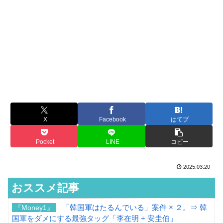
X
Facebook
はてブ
Pocket
LINE
コピー
2025.03.20
おススメ記事
「韓国軍はたるんでいる」案件 × ２。⇒ 韓
『Money1』
国軍をダメにする最強タッグ「李在明 + 安圭伯」