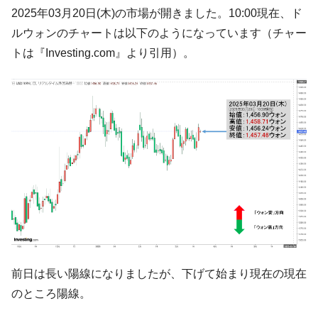
韓国･李在明「青年層の雇用状況が悪い。せ
『Money1』
2025年03月20日(木)の市場が開きました。10:00現在、ド
や、若者に起業させよう」⇒ どんな雇用対策だソレ。
ルウォンのチャートは以下のようになっています（チャー
【韓国の外貨準備】2026年07月は4,279億ド
『Money1』
トは『Investing.com』より引用）。
ル。外平債の発行「19.4億ドル」
韓国「ここは北朝鮮なのか。選管がサーバ
『Money1』
ーにウソのデータを入力したのは明白だ」
韓国･李在明さっそく不動産対策で浅薄な発
『Money1』
言。
韓国は「中国と同じく」投資に不適格な国
『Money1』
だ。
『韓国銀行』が「金の保有量を増やしま
『Money1』
す」⇒「金を経由するドル入手」手段ではないのか？
韓国･外為取引量「1日当たり1,214.4億ド
『Money1』
ル」まで拡大 ⇒ 海外資金の動きに強く左右される状態
前日は長い陽線になりましたが、下げて始まり現在の現在
韓国･帰ってきた李在明。李在明を支持しな
『Money1』
のところ陽線。
い「50.5％」に上昇
韓国大統領府ボンクラ政策室長が告発され