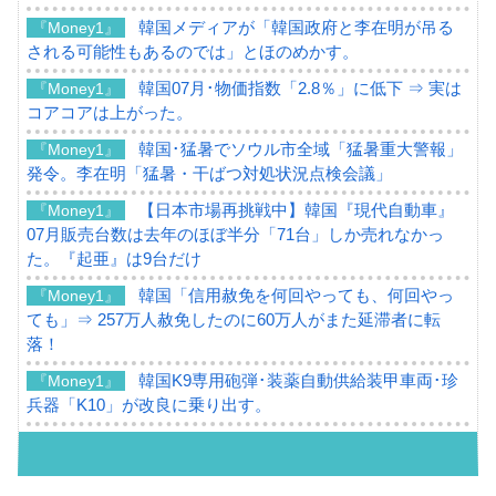
韓国メディアが「韓国政府と李在明が吊る
『Money1』
される可能性もあるのでは」とほのめかす。
韓国07月･物価指数「2.8％」に低下 ⇒ 実は
『Money1』
コアコアは上がった。
韓国･猛暑でソウル市全域「猛暑重大警報」
『Money1』
発令。李在明「猛暑・干ばつ対処状況点検会議」
【日本市場再挑戦中】韓国『現代自動車』
『Money1』
07月販売台数は去年のほぼ半分「71台」しか売れなかっ
た。『起亜』は9台だけ
韓国「信用赦免を何回やっても、何回やっ
『Money1』
ても」⇒ 257万人赦免したのに60万人がまた延滞者に転
落！
韓国K9専用砲弾･装薬自動供給装甲車両･珍
『Money1』
兵器「K10」が改良に乗り出す。
韓国「2026年07月の輸出入」絶好調。半導
『Money1』
体だけで410億ドル、輸出全体の41％もある