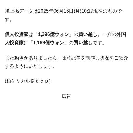
ドを掲げる「在韓反米勢力」
韓国政府「2035年までに18.4GW規模のAIデ
※
上掲データは2025年06月16日(月)10:17現在のもので
『Money1』
ータセンター整備」⇒ だから無理だってば。
す。
JPモルガン「韓国レバレッジETFの清算は
『Money1』
ほぼ終わった」
個人投資家
は「
1,396億ウォン
」の
買い越し
。一方の
外国
人投資家
は「
1,199億ウォン
」の
買い越し
です。
韓国『国民年金公団』株価暴落で200兆蒸
『Money1』
発。
また動きがありましたら、随時記事を制作し状況をご紹介
韓国政府「ニセＫ-ブランドを通報しようキ
『Money1』
するようにいたします。
ャンペーン」⇒ あの名物教授も登場！
韓国「橋が落ちました」⇒ 耐久性「なさす
『Money1』
(柏ケミカル＠ｄｃｐ)
ぎ」では。
韓国鉄鋼最大手『POSCO』ズブズブ沈む。
『Money1』
広告
営業利益80.2％も減少
米国下院「韓国の公務員個人をターゲット
『Money1』
にぶん殴る法案」提出！⇒ クーパン問題は合衆国企業に対
する差別。許してはおかぬ
韓国ボンクラ政策室長･金容範、株価暴落に
『Money1』