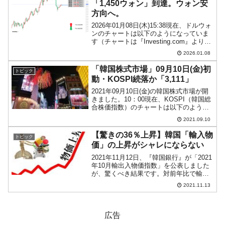
「1,450ウォン」到達。ウォン安
方向へ。
2026年01月08日(木)15:38現在、ドルウォ
ンのチャートは以下のようになっていま
す（チャートは『Investing.com』より引
用）。まあ無理から抑え込んでも、ファ
2026.01.08
ンダメンタルズには逆らえない――とい
うことです。陽線が伸びました。...
「韓国株式市場」09月10日(金)初
トピック
動・KOSPI続落か「3,111」
2021年09月10日(金)の韓国株式市場が開
きました。10：00現在、KOSPI（韓国総
合株価指数）のチャートは以下のように
なっています（チャートは
2021.09.10
『Investing.com』より引用）。上げて始
まったのですが、現在は下落。KOSPI
【驚きの36％上昇】韓国「輸入物
トピック
は...
価」の上昇がシャレにならない
2021年11月12日、『韓国銀行』が「2021
年10月輸出入物価指数」を公表しました
が、驚くべき結果です。対前年比で輸入
物価は「35.8％」も上がった！以下をご
2021.11.13
覧ください。輸出物価：前月比1.6％上昇
（対前年同期比：25.3％上昇）輸入物...
広告