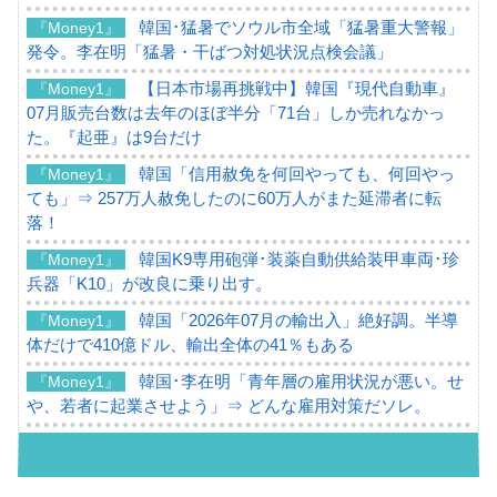
韓国･猛暑でソウル市全域「猛暑重大警報」
『Money1』
発令。李在明「猛暑・干ばつ対処状況点検会議」
【日本市場再挑戦中】韓国『現代自動車』
『Money1』
07月販売台数は去年のほぼ半分「71台」しか売れなかっ
た。『起亜』は9台だけ
韓国「信用赦免を何回やっても、何回やっ
『Money1』
ても」⇒ 257万人赦免したのに60万人がまた延滞者に転
落！
韓国K9専用砲弾･装薬自動供給装甲車両･珍
『Money1』
兵器「K10」が改良に乗り出す。
韓国「2026年07月の輸出入」絶好調。半導
『Money1』
体だけで410億ドル、輸出全体の41％もある
韓国･李在明「青年層の雇用状況が悪い。せ
『Money1』
や、若者に起業させよう」⇒ どんな雇用対策だソレ。
【韓国の外貨準備】2026年07月は4,279億ド
『Money1』
ル。外平債の発行「19.4億ドル」