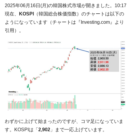
韓国「ここは北朝鮮なのか。選管がサーバ
『Money1』
2025年06月16日(月)の韓国株式市場が開きました。10:17
ーにウソのデータを入力したのは明白だ」
現在、
KOSPI
（韓国総合株価指数）のチャートは以下の
韓国･李在明さっそく不動産対策で浅薄な発
『Money1』
ようになっています（チャートは『Investing.com』より
言。
引用）。
韓国は「中国と同じく」投資に不適格な国
『Money1』
だ。
『韓国銀行』が「金の保有量を増やしま
『Money1』
す」⇒「金を経由するドル入手」手段ではないのか？
韓国･外為取引量「1日当たり1,214.4億ド
『Money1』
ル」まで拡大 ⇒ 海外資金の動きに強く左右される状態
韓国･帰ってきた李在明。李在明を支持しな
『Money1』
い「50.5％」に上昇
韓国大統領府ボンクラ政策室長が告発され
『Money1』
た ⇒ 国家が行った恐るべき株価操作であり、空前の国政壟
断
わずかに上げて始まったのですが、コマ足になっていま
韓国･警察職員が「丸刈りになって抗議活
『Money1』
動」
す。KOSPIは「
2,902
」まで一応上げています。