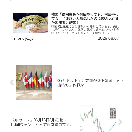
韓国「信用赦免を何回やっても、何回やっ
ても」⇒ 257万人赦免したのに60万人がま
た延滞者に転落！
韓国では政権ごとに徳政令を発動しています。先に
ご紹介したとおり、韓国大統領に成りおおせた李在
明（イ・ジェミョン）さんも、尹錫悦（ユン・ソギ
ョル）前政権が行った――「新出発基金」をバッド
money1.jp
2026.08.07
バンクにして不良債権の買い取りを行い、分割償還
や元利減免...
「G7サミット」に妄想が捗る韓国。また
「出待ち」作戦か
「ドルウォン」06月16日(月)初動・
「1,368ウォン」うっすら陰線コマ足。