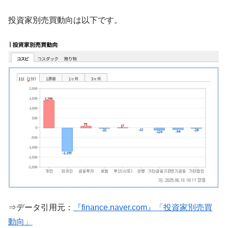
中国だけが鉄鋼輸出を異常増加させる ⇒ 中
『Money1』
投資家別売買動向は以下です。
国の過剰生産が世界を蝕む。
韓国製造業「半導体絶好調」のウラで他業
『Money1』
種は全般的「不調」⇒ PSIが示す現況は決して良くない。
【米韓激突案件】韓国消費者院が『クーパ
『Money1』
ン』1人当たり賠償10万ウォンを認定 ⇒ 総額3兆7,000億
韓国で猛暑。南東部では干ばつ
『Money1』
韓国型イージス搭載の次世代駆逐艦
『Money1』
「KDDX」1番艦、2032年竣工と公示
【対日本円】ウォン安が急進！ 日米の協調
『Money1』
に韓国がいっちょがみしたのでは。
韓国政府『BYD』車への補助金を全廃 ⇒ 実
『Money1』
は韓国で『BYD』車は売れている。6カ月で対前年同期比
1.9倍！
⇒データ引用元：
『finance.naver.com』「投資家別売買
在韓米国大使スティールが着韓！⇒ さっそ
『Money1』
く空港に詰めかけ「出て行け！」「極右勢力」のプラカー
動向」