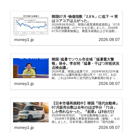
韓国07月･物価指数「2.8％」に低下 ⇒ 実
はコアコアは上がった。
2026年08月04日、韓国の産業通商資源部は「07月
の消費者物価」のデータを公表しました。2026年
07月の消費者物価は、農畜水産物および石油類の
上昇率が鈍化したことなどにより、前年同月比
2.8％上昇（06月は3.2％）となり、上昇率は前...
money1.jp
2026.08.07
韓国･猛暑でソウル市全域「猛暑重大警
報」発令。李在明「猛暑・干ばつ対処状況
点検会議」
2026年夏。韓国は猛暑です。2026年08月2日午後
1時26分には慶尚南道の梁山市で「42.5℃」を記
録。これは1904年に近代的な気象観測が始まって
以来の韓国史上最高気温です。08月04日には、ソ
money1.jp
2026.08.07
ウル市全域への「猛暑重大警報」が発令され...
【日本市場再挑戦中】韓国『現代自動車』
07月販売台数は去年のほぼ半分「71台」
しか売れなかった。『起亜』は9台だけ
2026年08月06日、『日本自動車輸入組合』が
「2026年7月度輸入車新規登録台数（速報）」を公
表しました。日本市場に再挑戦中の『現代自動
車』、また日本市場を攻略したい『BYD』の販売
money1.jp
2026.08.07
台数はこの中に捉えられているはずです。先月から
は韓国の...