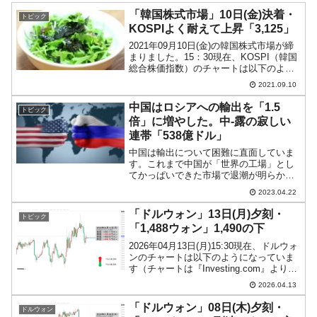
「韓国株式市場」10日(金)決着・
トピック
KOSPIよく耐えて上昇「3,125」
2021年09月10日(金)の韓国株式市場が締
まりました。15：30現在、KOSPI（韓国
総合株価指数）のチャートは以下のよう
になっています（チャートは
2021.09.10
『Investing.com』より引用）。一時
「3,103」までいきましたが、なんとか
中国はロシアへの輸出を「1.5
トピック
踏...
倍」に増やした。中-露の寂しい
連帯「538億ドル」
中国は輸出について困難に直面していま
す。これまで中国が「世界の工場」とし
てかっぱいできた市場で退潮が明らかだ
からです。2023年04月13日に中国の海関
2023.04.22
総署（税関です）が公開したデータを見
てみると以下のようになっています。
「ドルウォン」13日(月)夕刻・
トピック
↑Googleの自...
「1,488ウォン」1,490の下
2026年04月13日(月)15:30現在、ドルウォ
ンのチャートは以下のようになっていま
す（チャートは『Investing.com』より引
用）。ローソク足の上が削られました
2026.04.13
が、現在のところ「1ドル＝1,488ウォ
ン」近辺の攻防となっています...
「ドルウォン」08日(木)夕刻・
ドルウォン