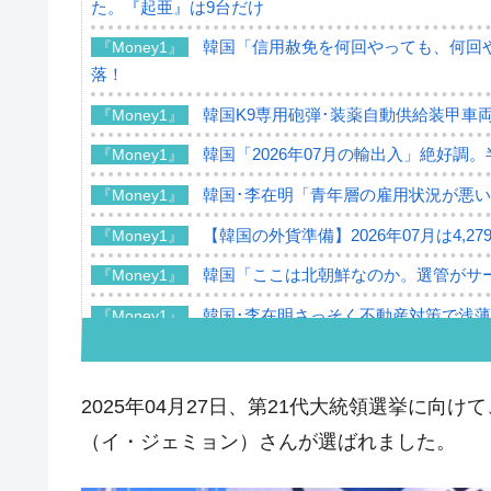
た。『起亜』は9台だけ
韓国「信用赦免を何回やっても、何回や
『Money1』
落！
韓国K9専用砲弾･装薬自動供給装甲車両
『Money1』
韓国「2026年07月の輸出入」絶好調
『Money1』
韓国･李在明「青年層の雇用状況が悪い
『Money1』
【韓国の外貨準備】2026年07月は4,2
『Money1』
韓国「ここは北朝鮮なのか。選管がサ
『Money1』
韓国･李在明さっそく不動産対策で浅
『Money1』
韓国は「中国と同じく」投資に不適格
『Money1』
『韓国銀行』が「金の保有量を増やし
『Money1』
2025年04月27日、第21代大統領選挙に向
韓国･外為取引量「1日当たり1,214.
『Money1』
（イ・ジェミョン）さんが選ばれました。
韓国･帰ってきた李在明。李在明を支持し
『Money1』