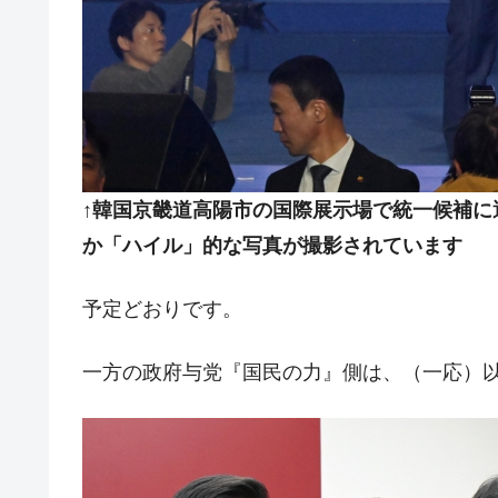
韓国政府「2035年までに18.4GW規
『Money1』
JPモルガン「韓国レバレッジETFの
『Money1』
韓国『国民年金公団』株価暴落で200
『Money1』
韓国政府「ニセＫ-ブランドを通報しよ
『Money1』
韓国「橋が落ちました」⇒ 耐久性「な
『Money1』
↑韓国京畿道高陽市の国際展示場で統一候補に
韓国鉄鋼最大手『POSCO』ズブズブ沈
『Money1』
か「ハイル」的な写真が撮影されています
米国下院「韓国の公務員個人をターゲ
『Money1』
する差別。許してはおかぬ
予定どおりです。
韓国ボンクラ政策室長･金容範、株価
『Money1』
韓国半導体『SKハイニックス』2026
一方の政府与党『国民の力』側は、（一応）以
『Money1』
韓国･加徳島新国際空港「またも暗礁」の
『Money1』
【速報】韓国株式市場の暴落・本日07
『Money1』
発動！