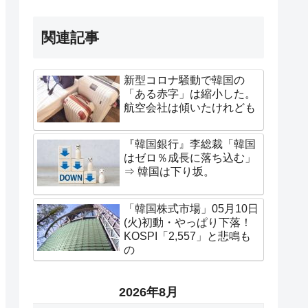
関連記事
新型コロナ騒動で韓国の
「ある赤字」は縮小した。
航空会社は傾いたけれども
『韓国銀行』李総裁「韓国
はゼロ％成長に落ち込む」
⇒ 韓国は下り坂。
「韓国株式市場」05月10日
(火)初動・やっぱり下落！
KOSPI「2,557」と悲鳴も
の
2026年8月