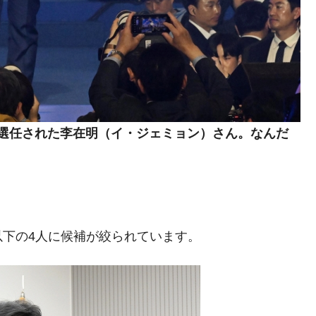
模のAIデータセンター整備」⇒ だから無理だってば。
清算はほぼ終わった」
兆蒸発。
うキャンペーン」⇒ あの名物教授も登場！
さすぎ」では。
選任された李在明（イ・ジェミョン）さん。なんだ
む。営業利益80.2％も減少
ットにぶん殴る法案」提出！⇒ クーパン問題は合衆国企業に対
暴落に他人事のような発言。
年2Qの業績「史上最高益」当期純利益は前年同期比13.4倍に。
下の4人に候補が絞られています。
危機 ⇒ 10.7兆では損が出るからできない。
月29日(水)もサイドカー・サーキットブレイカーの二段コンボ