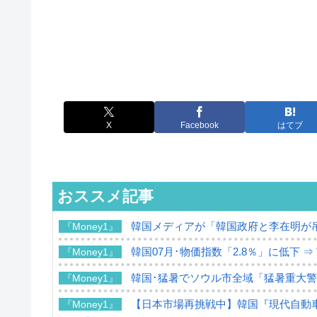
X
Facebook
はてブ
おススメ記事
韓国メディアが「韓国政府と李在明が
『Money1』
韓国07月･物価指数「2.8％」に低下 
『Money1』
韓国･猛暑でソウル市全域「猛暑重大
『Money1』
【日本市場再挑戦中】韓国『現代自動車
『Money1』