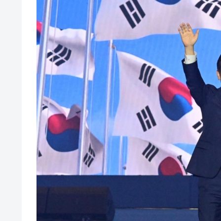
韓国大統領府ボンクラ政策室長が告発さ
『Money1』
壟断
韓国･警察職員が「丸刈りになって抗
『Money1』
中国だけが鉄鋼輸出を異常増加させる 
『Money1』
韓国製造業「半導体絶好調」のウラで他
『Money1』
【米韓激突案件】韓国消費者院が『クーパ
『Money1』
韓国で猛暑。南東部では干ばつ
『Money1』
韓国型イージス搭載の次世代駆逐艦「KD
『Money1』
【対日本円】ウォン安が急進！ 日米
『Money1』
韓国政府『BYD』車への補助金を全廃 
『Money1』
1.9倍！
在韓米国大使スティールが着韓！⇒ 
『Money1』
ドを掲げる「在韓反米勢力」