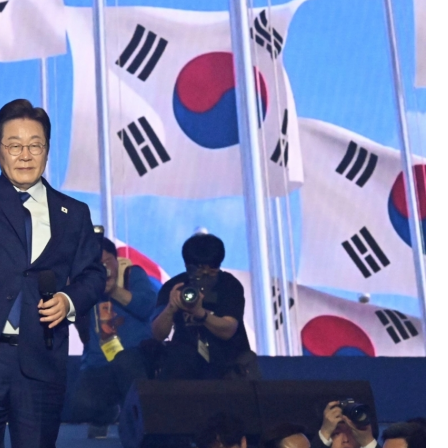
れた ⇒ 国家が行った恐るべき株価操作であり、空前の国政
議活動」
⇒ 中国の過剰生産が世界を蝕む。
業種は全般的「不調」⇒ PSIが示す現況は決して良くない。
ン』1人当たり賠償10万ウォンを認定 ⇒ 総額3兆7,000億
DX」1番艦、2032年竣工と公示
の協調に韓国がいっちょがみしたのでは。
⇒ 実は韓国で『BYD』車は売れている。6カ月で対前年同期比
さっそく空港に詰めかけ「出て行け！」「極右勢力」のプラカー