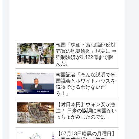
韓国「株価下落･追証･反対
売買の地獄絵図」現実に ⇒
強制決済が1,422億まで膨
んだ。
韓国記者「そんな説明で米
国議会とホワイトハウスを
説得できるわけないだ
ろ！」
【対日本円】ウォン安が急
進！ 日米の協調に韓国がい
っちょがみしたのでは。
【07月13日暗黒の月曜日】