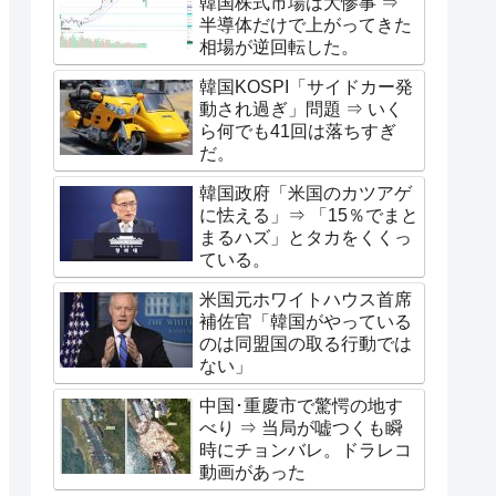
韓国株式市場は大惨事 ⇒
半導体だけで上がってきた
相場が逆回転した。
韓国KOSPI「サイドカー発
動され過ぎ」問題 ⇒ いく
ら何でも41回は落ちすぎ
だ。
韓国政府「米国のカツアゲ
に怯える」⇒ 「15％でまと
まるハズ」とタカをくくっ
ている。
米国元ホワイトハウス首席
補佐官「韓国がやっている
のは同盟国の取る行動では
ない」
中国･重慶市で驚愕の地す
べり ⇒ 当局が嘘つくも瞬
時にチョンバレ。ドラレコ
動画があった