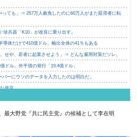
っても」⇒ 257万人赦免したのに60万人がまた延滞者に転
･珍兵器「K10」が改良に乗り出す。
。半導体だけで410億ドル、輸出全体の41％もある
。せや、若者に起業させよう」⇒ どんな雇用対策だソレ。
79億ドル。外平債の発行「19.4億ドル」
ーバーにウソのデータを入力したのは明白だ」
薄な発言。
な国だ。
ます」⇒「金を経由するドル入手」手段ではないのか？
けて、最大野党『共に民主党』の候補として李在明
4億ドル」まで拡大 ⇒ 海外資金の動きに強く左右される状態
ない「50.5％」に上昇