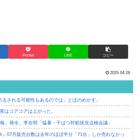
Pocket
LINE
コピー
2025.04.28
吊るされる可能性もあるのでは」とほのめかす。
⇒ 実はコアコアは上がった。
警報」発令。李在明「猛暑・干ばつ対処状況点検会議」
』07月販売台数は去年のほぼ半分「71台」しか売れなかっ