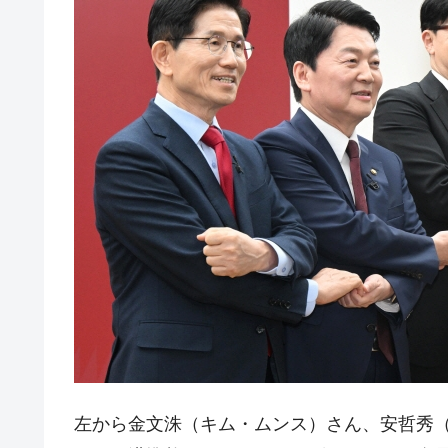
日本の誇る海洋資源調査船『白嶺』は先進技
Fact1
夏の甲子園、優勝校を最も多く輩出している
Fact1
今話題の「楽天ライオンズ」とは？
Fact1
奇跡の毛色「白毛馬」とは？
Fact1
全て勝つといくら？ 競馬GI競走で勝利騎手
Fact1
平成仮面ライダーの意外すぎるモチーフとは
Fact1
発表から2日で大崩壊、鳴かず飛ばずに終わ
Fact1
日本人マスターズ挑戦の歴史。松山以前に最
Fact1
甲子園通算本塁打、最多の清原に次いで多く
Fact1
セレクトセールの高額取引馬が稼いだ金額と
Fact1
左から金文洙（キム・ムンス）さん、安哲秀