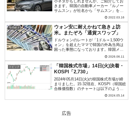
小ネタかもしれませんが、ご紹介してお
きます。韓国の自動車メーカー『ルノー
サムスン』が社名から「サムスン」を取
りました。新しい社名は『ルノーコリ
2022.03.16
ア』（Renault Korea Motors・RKM）で
す。↑『ルノーコリア』と表記された「ル
ウォン安に耐えかねて急きょ訪
韓国経済
ノ...
米。またぞろ「通貨スワップ」
ドルウォンのレートが「1ドル＝1,500ウ
ォン」を超えたママで韓国の外為当局は
困った事態になっております。韓国メデ
ィア『ソウル経済』が韓国の当局者が急
2026.06.11
きょ訪米して財務省の高官と会談するを
いう記事を出しました。同記事から以下
「韓国株式市場」14日(火)決着・
トピック
に一部を引用します...
KOSPI「2,730」
2024年05月14日(火)の韓国株式市場が締
まりました。15:32現在、KOSPI（韓国総
合株価指数）のチャートは以下のように
なっています（チャートは
2024.05.14
『Investing.com』より引用）。投資家別
売買動向は以下です。⇒データ引用元：
『...
広告