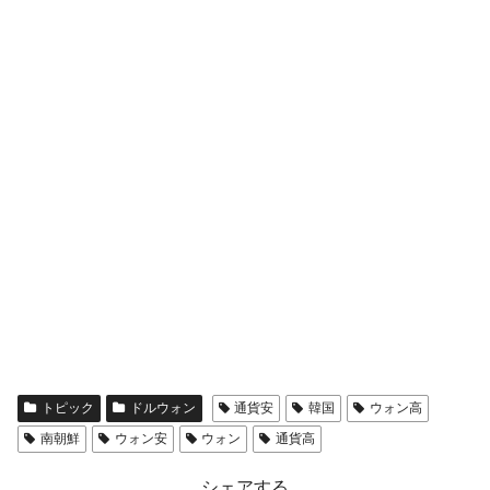
全て勝つといくら？ 競馬GI競走で勝利騎手がもら
Fact1
える賞金とは？
平成仮面ライダーの意外すぎるモチーフとは？
Fact1
発表から2日で大崩壊、鳴かず飛ばずに終わりそう
Fact1
なスーパーリーグとは？
日本人マスターズ挑戦の歴史。松山以前に最高位
Fact1
だった選手とは？
甲子園通算本塁打、最多の清原に次いで多く打っ
Fact1
ている意外な選手とは？
セレクトセールの高額取引馬が稼いだ金額とは？
Fact1
トピック
ドルウォン
通貨安
韓国
ウォン高
南朝鮮
ウォン安
ウォン
通貨高
シェアする