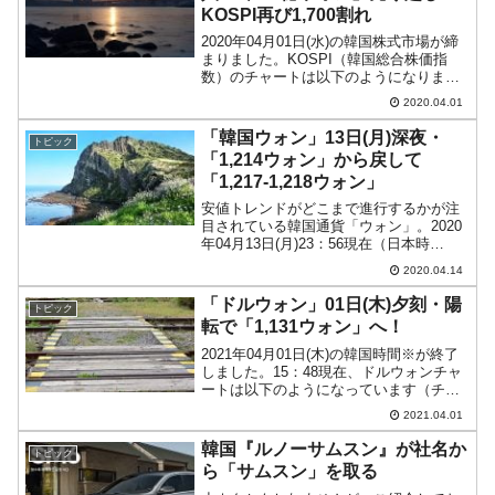
KOSPI再び1,700割れ
2020年04月01日(水)の韓国株式市場が締
まりました。KOSPI（韓国総合株価指
数）のチャートは以下のようになりまし
た（チャートは『Investing.com』より引
2020.04.01
用）。前日のアメリカ合衆国の株式市場
が重い値動きでしたので、それを受け...
「韓国ウォン」13日(月)深夜・
トピック
「1,214ウォン」から戻して
「1,217-1,218ウォン」
安値トレンドがどこまで進行するかが注
目されている韓国通貨「ウォン」。2020
年04月13日(月)23：56現在（日本時
間）、ドルウォンチャートは以下のよう
2020.04.14
になっています（チャートは
『Investing.com』より引用：以下同）。
「ドルウォン」01日(木)夕刻・陽
トピック
現在のとこ...
転で「1,131ウォン」へ！
2021年04月01日(木)の韓国時間※が終了
しました。15：48現在、ドルウォンチャ
ートは以下のようになっています（チャ
ートは『Investing.com』より引用：以下
2021.04.01
同）。陽転しました(笑)。現在のところ
「1ドル＝1,131ウォン」近...
韓国『ルノーサムスン』が社名か
トピック
ら「サムスン」を取る