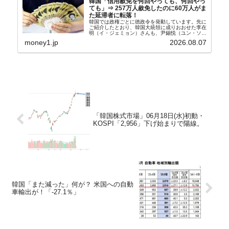
韓国「信用赦免を何回やっても、何回やっ
ても」⇒ 257万人赦免したのに60万人がま
た延滞者に転落！
韓国では政権ごとに徳政令を発動しています。先に
ご紹介したとおり、韓国大統領に成りおおせた李在
明（イ・ジェミョン）さんも、尹錫悦（ユン・ソギ
ョル）前政権が行った――「新出発基金」をバッド
money1.jp
2026.08.07
バンクにして不良債権の買い取りを行い、分割償還
や元利減免...
「韓国株式市場」06月18日(水)初動・
KOSPI「2,956」下げ始まりで陽線。
韓国「また減った」何が？ 米国への自動
車輸出が！「-27.1％」