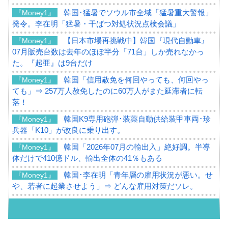
韓国･猛暑でソウル市全域「猛暑重大警報」
『Money1』
発令。李在明「猛暑・干ばつ対処状況点検会議」
【日本市場再挑戦中】韓国『現代自動車』
『Money1』
07月販売台数は去年のほぼ半分「71台」しか売れなかっ
た。『起亜』は9台だけ
韓国「信用赦免を何回やっても、何回やっ
『Money1』
ても」⇒ 257万人赦免したのに60万人がまた延滞者に転
落！
韓国K9専用砲弾･装薬自動供給装甲車両･珍
『Money1』
兵器「K10」が改良に乗り出す。
韓国「2026年07月の輸出入」絶好調。半導
『Money1』
体だけで410億ドル、輸出全体の41％もある
韓国･李在明「青年層の雇用状況が悪い。せ
『Money1』
や、若者に起業させよう」⇒ どんな雇用対策だソレ。
【韓国の外貨準備】2026年07月は4,279億ド
『Money1』
ル。外平債の発行「19.4億ドル」