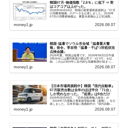
韓国07月･物価指数「2.8％」に低下 ⇒ 実
はコアコアは上がった。
2026年08月04日、韓国の産業通商資源部は「07月
の消費者物価」のデータを公表しました。2026年
07月の消費者物価は、農畜水産物および石油類の
上昇率が鈍化したことなどにより、前年同月比
2.8％上昇（06月は3.2％）となり、上昇率は前...
money1.jp
2026.08.07
韓国･猛暑でソウル市全域「猛暑重大警
報」発令。李在明「猛暑・干ばつ対処状況
点検会議」
2026年夏。韓国は猛暑です。2026年08月2日午後
1時26分には慶尚南道の梁山市で「42.5℃」を記
録。これは1904年に近代的な気象観測が始まって
以来の韓国史上最高気温です。08月04日には、ソ
money1.jp
2026.08.07
ウル市全域への「猛暑重大警報」が発令され...
【日本市場再挑戦中】韓国『現代自動車』
07月販売台数は去年のほぼ半分「71台」
しか売れなかった。『起亜』は9台だけ
2026年08月06日、『日本自動車輸入組合』が
「2026年7月度輸入車新規登録台数（速報）」を公
表しました。日本市場に再挑戦中の『現代自動
車』、また日本市場を攻略したい『BYD』の販売
money1.jp
2026.08.07
台数はこの中に捉えられているはずです。先月から
は韓国の...