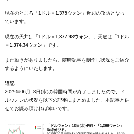
中国だけが鉄鋼輸出を異常増加させる ⇒ 中
『Money1』
現在のところ「1ドル＝
1,375ウォン
」近辺の攻防となっ
国の過剰生産が世界を蝕む。
ています。
韓国製造業「半導体絶好調」のウラで他業
『Money1』
種は全般的「不調」⇒ PSIが示す現況は決して良くない。
現在の天井は「1ドル＝
1,377.98ウォン
」、天底は「1ドル
【米韓激突案件】韓国消費者院が『クーパ
『Money1』
＝
1,374.34ウォン
」です。
ン』1人当たり賠償10万ウォンを認定 ⇒ 総額3兆7,000億
韓国で猛暑。南東部では干ばつ
『Money1』
また動きがありましたら、随時記事を制作し状況をご紹介
韓国型イージス搭載の次世代駆逐艦
『Money1』
するようにいたします。
「KDDX」1番艦、2032年竣工と公示
【対日本円】ウォン安が急進！ 日米の協調
『Money1』
追記
に韓国がいっちょがみしたのでは。
2025年06月18日(水)の韓国時間が終了しましたので、ド
韓国政府『BYD』車への補助金を全廃 ⇒ 実
『Money1』
ルウォンの状況を以下の記事にまとめました。本記事と併
は韓国で『BYD』車は売れている。6カ月で対前年同期比
せてお読み頂ければ幸いです。
1.9倍！
在韓米国大使スティールが着韓！⇒ さっそ
『Money1』
「ドルウォン」18日(水)夕刻・「1,369ウォン」
く空港に詰めかけ「出て行け！」「極右勢力」のプラカー
陰線伸びる。
2025年06月18日(水)の韓国時間※が終わりました。15:30