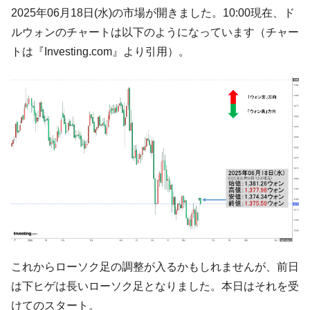
韓国「ここは北朝鮮なのか。選管がサーバ
『Money1』
2025年06月18日(水)の市場が開きました。10:00現在、ド
ーにウソのデータを入力したのは明白だ」
ルウォンのチャートは以下のようになっています（チャー
韓国･李在明さっそく不動産対策で浅薄な発
『Money1』
トは『Investing.com』より引用）。
言。
韓国は「中国と同じく」投資に不適格な国
『Money1』
だ。
『韓国銀行』が「金の保有量を増やしま
『Money1』
す」⇒「金を経由するドル入手」手段ではないのか？
韓国･外為取引量「1日当たり1,214.4億ド
『Money1』
ル」まで拡大 ⇒ 海外資金の動きに強く左右される状態
韓国･帰ってきた李在明。李在明を支持しな
『Money1』
い「50.5％」に上昇
韓国大統領府ボンクラ政策室長が告発され
『Money1』
た ⇒ 国家が行った恐るべき株価操作であり、空前の国政壟
断
これからローソク足の調整が入るかもしれませんが、前日
は下ヒゲは長いローソク足となりました。本日はそれを受
韓国･警察職員が「丸刈りになって抗議活
『Money1』
動」
けてのスタート。