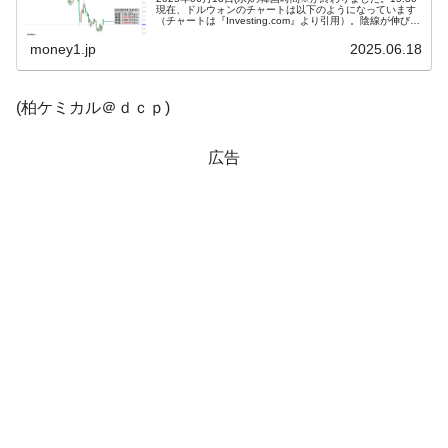
ドを掲げる「在韓反米勢力」
現在、ドルウォンのチャートは以下のようになっています
（チャートは『Investing.com』より引用）。陰線が伸びま
した。現在のところ「1ドル＝1,369ウォン」近辺の攻防...
韓国政府「2035年までに18.4GW規模のAIデ
『Money1』
money1.jp
2025.06.18
ータセンター整備」⇒ だから無理だってば。
JPモルガン「韓国レバレッジETFの清算は
『Money1』
(柏ケミカル＠ｄｃｐ)
ほぼ終わった」
韓国『国民年金公団』株価暴落で200兆蒸
『Money1』
広告
発。
韓国政府「ニセＫ-ブランドを通報しようキ
『Money1』
ャンペーン」⇒ あの名物教授も登場！
韓国「橋が落ちました」⇒ 耐久性「なさす
『Money1』
ぎ」では。
韓国鉄鋼最大手『POSCO』ズブズブ沈む。
『Money1』
営業利益80.2％も減少
米国下院「韓国の公務員個人をターゲット
『Money1』
にぶん殴る法案」提出！⇒ クーパン問題は合衆国企業に対
する差別。許してはおかぬ
韓国ボンクラ政策室長･金容範、株価暴落に
『Money1』