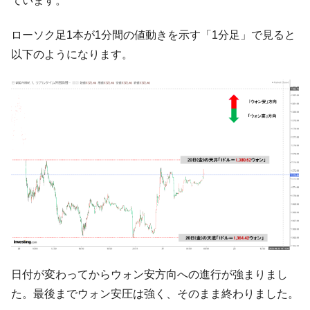
ています。
韓国製造業「半導体絶好調」のウラで他業
『Money1』
種は全般的「不調」⇒ PSIが示す現況は決して良くない。
ローソク足1本が1分間の値動きを示す「1分足」で見ると
【米韓激突案件】韓国消費者院が『クーパ
『Money1』
以下のようになります。
ン』1人当たり賠償10万ウォンを認定 ⇒ 総額3兆7,000億
韓国で猛暑。南東部では干ばつ
『Money1』
韓国型イージス搭載の次世代駆逐艦
『Money1』
「KDDX」1番艦、2032年竣工と公示
【対日本円】ウォン安が急進！ 日米の協調
『Money1』
に韓国がいっちょがみしたのでは。
韓国政府『BYD』車への補助金を全廃 ⇒ 実
『Money1』
は韓国で『BYD』車は売れている。6カ月で対前年同期比
1.9倍！
在韓米国大使スティールが着韓！⇒ さっそ
『Money1』
く空港に詰めかけ「出て行け！」「極右勢力」のプラカー
日付が変わってからウォン安方向への進行が強まりまし
ドを掲げる「在韓反米勢力」
た。最後までウォン安圧は強く、そのまま終わりました。
韓国政府「2035年までに18.4GW規模のAIデ
『Money1』