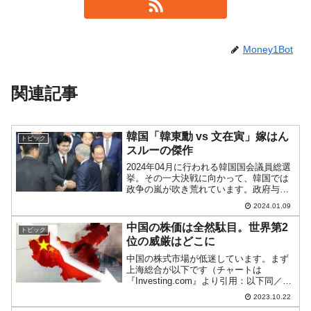
Money1Bot
関連記事
韓国「韓東勳 vs 文在寅」嫁はん
トピック
スルーの傑作
2024年04月に行われる韓国国会議員総選
挙。その一大決戦に向かって、韓国では
政争の嵐が吹き荒れています。政府与党
『国民の力』、最大野党『共に民主党』
2024.01.09
の双方ともに絶対に負けるわけにいきま
せん。韓国の場合、選挙に負けることは
中国の株価は全然駄目。世界第2
トピック
監獄行きと同義です...
位の威厳はどこに
中国の株式市場が低迷しています。まず
上海総合が以下です（チャートは
『Investing.com』より引用：以下同／日
足）。以下がハンセン指数です。上掲の
2023.10.22
とおり、中国の英語版御用新聞『Global