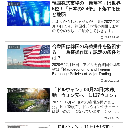
Times』が「世界第2位の経済太大国にふ
韓国株式市場の「暴落率」は世界
トピック
さ...
5位！「日本の2.4倍」下落するほ
ど脆弱
小ネタかもしれませんが、明日2022年02
月03日より、韓国株式市場が再開します
ので今のうちにご紹介しておきます。韓
国メディア『ChosunBiz』に、『大韓証
2022.02.02
券』の分析を基にした記事が出ていま
す。世界主要国の株式史上と比較して韓
合衆国は韓国の為替操作を監視す
トピック
国市場の株...
る！「為替操作国」認定の条件と
は？
2020年12月16日、アメリカ合衆国の財務
省は「Macroeconomic and Foreign
Exchange Policies of Major Trading
Partners of the United States」（合衆
2020.12.18
国...
「ドルウォン」06月24日(木)初
トピック
動・ウォン安へ「1,137ウォン」
2021年06月24日(木)の市場が開きまし
た。10：13現在、ドルウォンのチャート
は以下のようになっています（チャート
は『Investing.com』より引用）。前日は
2021.06.24
例によって抵抗線を突破できず。本日は
抵抗線の上に出ていますが、これがロ...
「ドルウォン」11日(火)夕刻・