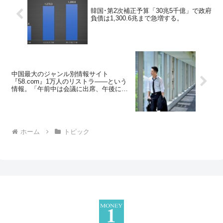
韓国･第2次補正予算「30兆5千億」で政府
負債は1,300.6兆まで急増する。
中国最大のジャンル別情報サイト
『58.com』1万人のリストラ――という
情報。「午前中は会議に出席、午後にな
ったら解雇」
ホーム
トピック