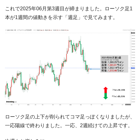
ータセンター整備」⇒ だから無理だってば。
これで2025年06月第3週目が締まりました。ローソク足1
JPモルガン「韓国レバレッジETFの清算は
『Money1』
本が1週間の値動きを示す「週足」で見てみます。
ほぼ終わった」
韓国『国民年金公団』株価暴落で200兆蒸
『Money1』
発。
韓国政府「ニセＫ-ブランドを通報しようキ
『Money1』
ャンペーン」⇒ あの名物教授も登場！
韓国「橋が落ちました」⇒ 耐久性「なさす
『Money1』
ぎ」では。
韓国鉄鋼最大手『POSCO』ズブズブ沈む。
『Money1』
営業利益80.2％も減少
米国下院「韓国の公務員個人をターゲット
『Money1』
にぶん殴る法案」提出！⇒ クーパン問題は合衆国企業に対
する差別。許してはおかぬ
ローソク足の上下が削られてコマ足っぽくなりましたが、
韓国ボンクラ政策室長･金容範、株価暴落に
『Money1』
一応陽線で終わりました。一応、2週続けての上昇です。
他人事のような発言。
韓国半導体『SKハイニックス』2026年2Qの
『Money1』