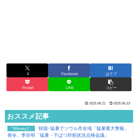
X
Facebook
はてブ
Pocket
LINE
コピー
2025.06.21
2025.06.23
おススメ記事
韓国･猛暑でソウル市全域「猛暑重大警報」
『Money1』
発令。李在明「猛暑・干ばつ対処状況点検会議」