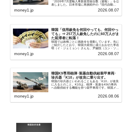
「2026年7月度輸入車新規登録台数（速報）」を公
表しました。日本市場に再挑戦中の『現代自動
車』、また日本市場を攻略したい『BYD』の販売
money1.jp
2026.08.07
台数はこの中に捉えられているはずです。先月から
は韓国の...
韓国「信用赦免を何回やっても、何回やっ
ても」⇒ 257万人赦免したのに60万人がま
た延滞者に転落！
韓国では政権ごとに徳政令を発動しています。先に
ご紹介したとおり、韓国大統領に成りおおせた李在
明（イ・ジェミョン）さんも、尹錫悦（ユン・ソギ
ョル）前政権が行った――「新出発基金」をバッド
money1.jp
2026.08.07
バンクにして不良債権の買い取りを行い、分割償還
や元利減免...
韓国K9専用砲弾･装薬自動供給装甲車両･
珍兵器「K10」が改良に乗り出す。
韓国の珍兵器といわれることもある「K10」が改良
に入るとのこと。K10は、砲弾・装薬をK9の車内
へ自動供給する機能を持つ装甲車両です。韓国メデ
ィア『Chosun Biz』が報じていますので、同記事
から以下に一部を引きます。2005年に初めて...
money1.jp
2026.08.06