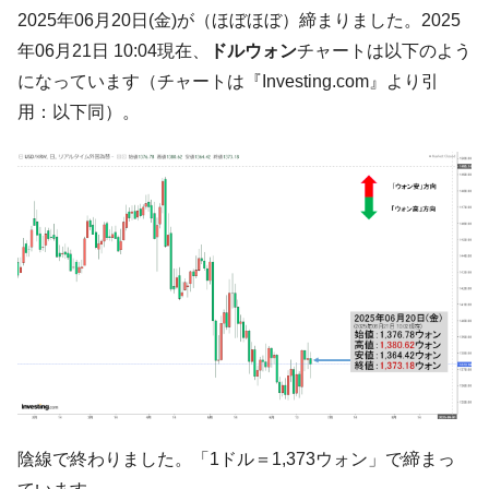
韓国･李在明さっそく不動産対策で浅薄な発
『Money1』
2025年06月20日(金)が（ほぼほぼ）締まりました。2025
言。
年06月21日 10:04現在、
ドルウォン
チャートは以下のよう
韓国は「中国と同じく」投資に不適格な国
『Money1』
になっています（チャートは『Investing.com』より引
だ。
用：以下同）。
『韓国銀行』が「金の保有量を増やしま
『Money1』
す」⇒「金を経由するドル入手」手段ではないのか？
韓国･外為取引量「1日当たり1,214.4億ド
『Money1』
ル」まで拡大 ⇒ 海外資金の動きに強く左右される状態
韓国･帰ってきた李在明。李在明を支持しな
『Money1』
い「50.5％」に上昇
韓国大統領府ボンクラ政策室長が告発され
『Money1』
た ⇒ 国家が行った恐るべき株価操作であり、空前の国政壟
断
韓国･警察職員が「丸刈りになって抗議活
『Money1』
動」
中国だけが鉄鋼輸出を異常増加させる ⇒ 中
『Money1』
陰線で終わりました。「1ドル＝1,373ウォン」で締まっ
国の過剰生産が世界を蝕む。