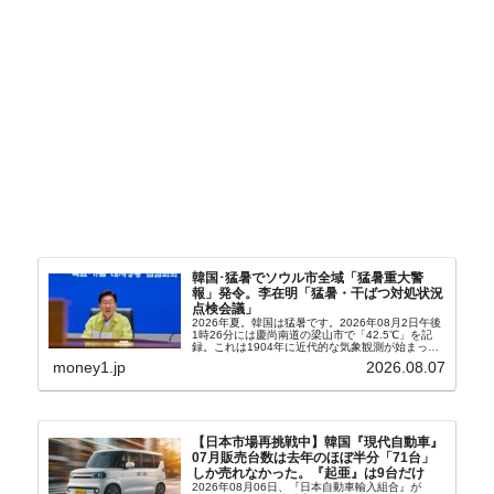
韓国･猛暑でソウル市全域「猛暑重大警
報」発令。李在明「猛暑・干ばつ対処状況
点検会議」
2026年夏。韓国は猛暑です。2026年08月2日午後
1時26分には慶尚南道の梁山市で「42.5℃」を記
録。これは1904年に近代的な気象観測が始まって
以来の韓国史上最高気温です。08月04日には、ソ
money1.jp
2026.08.07
ウル市全域への「猛暑重大警報」が発令され...
【日本市場再挑戦中】韓国『現代自動車』
07月販売台数は去年のほぼ半分「71台」
しか売れなかった。『起亜』は9台だけ
2026年08月06日、『日本自動車輸入組合』が