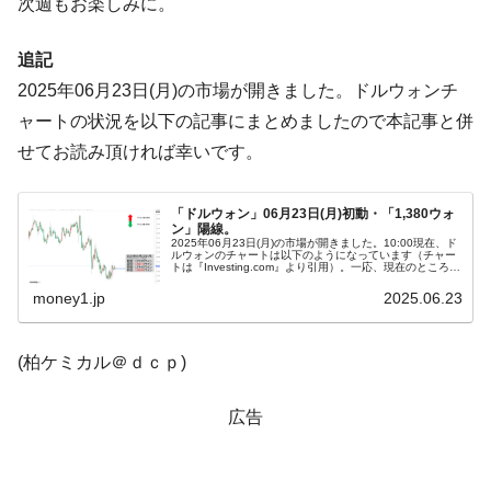
次週もお楽しみに。
業績「史上最高益」当期純利益は前年同期比13.4倍に。
韓国･加徳島新国際空港「またも暗礁」の危
『Money1』
追記
機 ⇒ 10.7兆では損が出るからできない。
2025年06月23日(月)の市場が開きました。ドルウォンチ
【速報】韓国株式市場の暴落・本日07月29
『Money1』
ャートの状況を以下の記事にまとめましたので本記事と併
日(水)もサイドカー・サーキットブレイカーの二段コンボ
せてお読み頂ければ幸いです。
発動！
IT産業は人を雇用する効果は低い。全産業の
『Money1』
「ドルウォン」06月23日(月)初動・「1,380ウォ
半分未満しか雇用を生まない
ン」陽線。
2025年06月23日(月)の市場が開きました。10:00現在、ド
ルウォンのチャートは以下のようになっています（チャー
韓国「株式市場が賭博場のように変質した
『Money1』
トは『Investing.com』より引用）。一応、現在のところ陽
線で「1ドル＝1,380ウォン」近辺の攻防となっています...
のは政界の責任だ」
money1.jp
2025.06.23
日本の誇る海洋資源調査船『白嶺』は先進技術の
Fact1
塊！
(柏ケミカル＠ｄｃｐ)
夏の甲子園、優勝校を最も多く輩出している都道
Fact1
府県とは？
広告
今話題の「楽天ライオンズ」とは？
Fact1
奇跡の毛色「白毛馬」とは？
Fact1