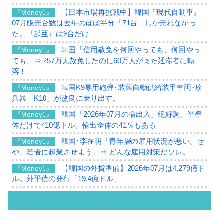
【日本市場再挑戦中】韓国『現代自動車』
『Money1』
07月販売台数は去年のほぼ半分「71台」しか売れなかっ
た。『起亜』は9台だけ
韓国「信用赦免を何回やっても、何回やっ
『Money1』
ても」⇒ 257万人赦免したのに60万人がまた延滞者に転
落！
韓国K9専用砲弾･装薬自動供給装甲車両･珍
『Money1』
兵器「K10」が改良に乗り出す。
韓国「2026年07月の輸出入」絶好調。半導
『Money1』
体だけで410億ドル、輸出全体の41％もある
韓国･李在明「青年層の雇用状況が悪い。せ
『Money1』
や、若者に起業させよう」⇒ どんな雇用対策だソレ。
【韓国の外貨準備】2026年07月は4,279億ド
『Money1』
ル。外平債の発行「19.4億ドル」
韓国「ここは北朝鮮なのか。選管がサーバ
『Money1』
ーにウソのデータを入力したのは明白だ」