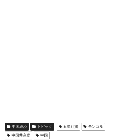
中国経済
トピック
五星紅旗
モンゴル
中国共産党
中国