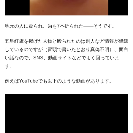
ドを掲げる「在韓反米勢力」
韓国政府「2035年までに18.4GW規模のAIデ
『Money1』
ータセンター整備」⇒ だから無理だってば。
地元の人に殴られ、歯を7本折られた――そうです。
JPモルガン「韓国レバレッジETFの清算は
『Money1』
ほぼ終わった」
五星紅旗を掲げた人物と殴られたのは別人など情報が錯綜
韓国『国民年金公団』株価暴落で200兆蒸
『Money1』
しているのですが（冒頭で書いたとおり真偽不明）、面白
発。
い話なので、SNS、動画サイトなどでよく回っていま
韓国政府「ニセＫ-ブランドを通報しようキ
『Money1』
す。
ャンペーン」⇒ あの名物教授も登場！
韓国「橋が落ちました」⇒ 耐久性「なさす
『Money1』
例えばYouTubeでも以下のような動画があります。
ぎ」では。
韓国鉄鋼最大手『POSCO』ズブズブ沈む。
『Money1』
営業利益80.2％も減少
米国下院「韓国の公務員個人をターゲット
『Money1』
にぶん殴る法案」提出！⇒ クーパン問題は合衆国企業に対
する差別。許してはおかぬ
韓国ボンクラ政策室長･金容範、株価暴落に
『Money1』