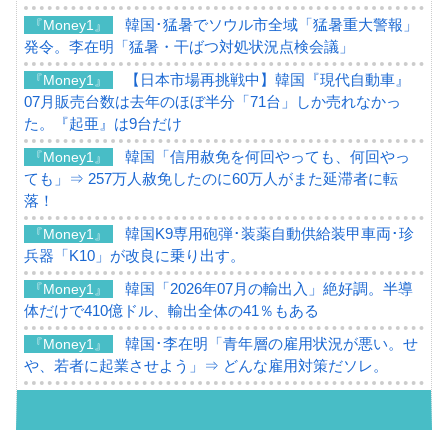
韓国･猛暑でソウル市全域「猛暑重大警報」
『Money1』
発令。李在明「猛暑・干ばつ対処状況点検会議」
【日本市場再挑戦中】韓国『現代自動車』
『Money1』
07月販売台数は去年のほぼ半分「71台」しか売れなかっ
た。『起亜』は9台だけ
韓国「信用赦免を何回やっても、何回やっ
『Money1』
ても」⇒ 257万人赦免したのに60万人がまた延滞者に転
落！
韓国K9専用砲弾･装薬自動供給装甲車両･珍
『Money1』
兵器「K10」が改良に乗り出す。
韓国「2026年07月の輸出入」絶好調。半導
『Money1』
体だけで410億ドル、輸出全体の41％もある
韓国･李在明「青年層の雇用状況が悪い。せ
『Money1』
や、若者に起業させよう」⇒ どんな雇用対策だソレ。
【韓国の外貨準備】2026年07月は4,279億ド
『Money1』
ル。外平債の発行「19.4億ドル」