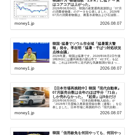
韓国07月･物価指数「2.8％」に低下 ⇒ 実
はコアコアは上がった。
2026年08月04日、韓国の産業通商資源部は「07月
の消費者物価」のデータを公表しました。2026年
07月の消費者物価は、農畜水産物および石油類の
上昇率が鈍化したことなどにより、前年同月比
2.8％上昇（06月は3.2％）となり、上昇率は前...
money1.jp
2026.08.07
韓国･猛暑でソウル市全域「猛暑重大警
報」発令。李在明「猛暑・干ばつ対処状況
点検会議」
2026年夏。韓国は猛暑です。2026年08月2日午後
1時26分には慶尚南道の梁山市で「42.5℃」を記
録。これは1904年に近代的な気象観測が始まって
以来の韓国史上最高気温です。08月04日には、ソ
money1.jp
2026.08.07
ウル市全域への「猛暑重大警報」が発令され...
【日本市場再挑戦中】韓国『現代自動車』
07月販売台数は去年のほぼ半分「71台」
しか売れなかった。『起亜』は9台だけ
2026年08月06日、『日本自動車輸入組合』が
「2026年7月度輸入車新規登録台数（速報）」を公
表しました。日本市場に再挑戦中の『現代自動
車』、また日本市場を攻略したい『BYD』の販売
money1.jp
2026.08.07
台数はこの中に捉えられているはずです。先月から
は韓国の...
韓国「信用赦免を何回やっても、何回やっ