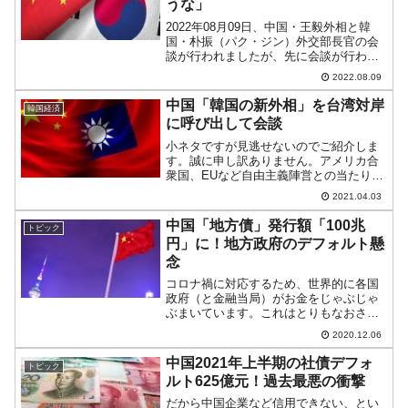
うな」
2022年08月09日、中国・王毅外相と韓
国・朴振（パク・ジン）外交部長官の会
談が行われましたが、先に会談が行われ
る直前の状況についての記事を上げま
2022.08.09
す。朴振（パク・ジン）長官に興味深い
発言がありましたので。08月08日青島に
中国「韓国の新外相」を台湾対岸
韓国経済
入り会談に備える...
に呼び出して会談
小ネタですが見逃せないのでご紹介しま
す。誠に申し訳ありません。アメリカ合
衆国、EUなど自由主義陣営との当たりが
厳しくなってきた中国ですが、味方に引
2021.04.03
き入れるためか、「最も弱い輪」と目さ
れている韓国の鄭義溶（チョン・ウィヨ
中国「地方債」発行額「100兆
トピック
ン）新外相を呼び出して...
円」に！地方政府のデフォルト懸
念
コロナ禍に対応するため、世界的に各国
政府（と金融当局）がお金をじゃぶじゃ
ぶまいています。これはとりもなおさず
政府が負債を増やすことでもあります。
2020.12.06
例えば、韓国政府は3次に渡って災害支援
金を給付しますがこの財源はほとんど国
中国2021年上半期の社債デフォ
トピック
債の発行で賄うのです。...
ルト625億元！過去最悪の衝撃
だから中国企業など信用できない、とい