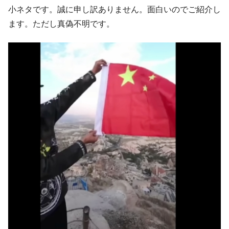
韓国「ここは北朝鮮なのか。選管がサーバ
『Money1』
小ネタです。誠に申し訳ありません。面白いのでご紹介し
ーにウソのデータを入力したのは明白だ」
ます。ただし真偽不明です。
韓国･李在明さっそく不動産対策で浅薄な発
『Money1』
言。
韓国は「中国と同じく」投資に不適格な国
『Money1』
だ。
『韓国銀行』が「金の保有量を増やしま
『Money1』
す」⇒「金を経由するドル入手」手段ではないのか？
韓国･外為取引量「1日当たり1,214.4億ド
『Money1』
ル」まで拡大 ⇒ 海外資金の動きに強く左右される状態
韓国･帰ってきた李在明。李在明を支持しな
『Money1』
い「50.5％」に上昇
韓国大統領府ボンクラ政策室長が告発され
『Money1』
た ⇒ 国家が行った恐るべき株価操作であり、空前の国政壟
断
韓国･警察職員が「丸刈りになって抗議活
『Money1』
動」