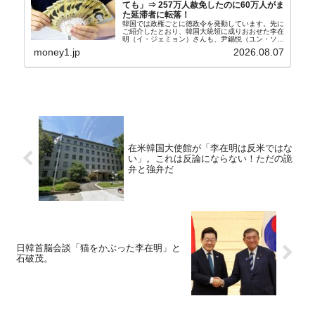
ても」⇒ 257万人赦免したのに60万人がま
た延滞者に転落！
韓国では政権ごとに徳政令を発動しています。先に
ご紹介したとおり、韓国大統領に成りおおせた李在
明（イ・ジェミョン）さんも、尹錫悦（ユン・ソギ
ョル）前政権が行った――「新出発基金」をバッド
money1.jp
2026.08.07
バンクにして不良債権の買い取りを行い、分割償還
や元利減免...
在米韓国大使館が「李在明は反米ではな
い」。これは反論にならない！ただの詭
弁と強弁だ
日韓首脳会談「猫をかぶった李在明」と
石破茂。