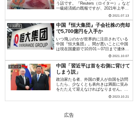
う話です。『Reuters（ロイター）』など
一級経済紙の既報ですが、2021年上半期
の中国企業の社債のデフォルト金額が
2021.07.13
「625.9億元」（約1兆640億円）に達しま
した。『ロイター』報道は『フィッチ』
中国『恒大集団』子会社株の売却
中国経済
がま...
で5,700億円を入手か
いつ飛ぶのかが世界的に注目されている
中国『恒大集団』。間が悪いことに中国
は現在国慶節で10月01～07日まで連休で
す。先にご紹介したとおり、負債圧縮、
2021.10.07
利払いを行うため、保有していた『盛京
銀行』の株式を売却して現金を入手する
中国「習近平は首を右側に背けて
トピック
ドタバタになってい...
しまう説」
政治家たる者、外国の要人が自国を訪問
したら、少なくとも表向きは満面に笑み
をたたえて迎えなければなりません。心
の中がそのまま出てしまうような人、ま
2023.10.21
してや「本当はこいつとは会いたくな
い」なんて気持ちがそのまま顔や態度に
出てしまうのは、あまりにも...
広告