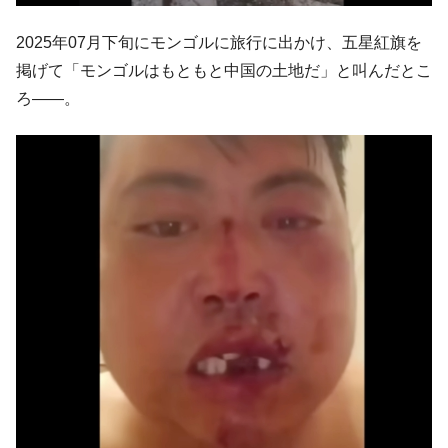
中国だけが鉄鋼輸出を異常増加させる ⇒ 中
『Money1』
2025年07月下旬にモンゴルに旅行に出かけ、五星紅旗を
国の過剰生産が世界を蝕む。
掲げて「モンゴルはもともと中国の土地だ」と叫んだとこ
韓国製造業「半導体絶好調」のウラで他業
『Money1』
ろ――。
種は全般的「不調」⇒ PSIが示す現況は決して良くない。
【米韓激突案件】韓国消費者院が『クーパ
『Money1』
ン』1人当たり賠償10万ウォンを認定 ⇒ 総額3兆7,000億
韓国で猛暑。南東部では干ばつ
『Money1』
韓国型イージス搭載の次世代駆逐艦
『Money1』
「KDDX」1番艦、2032年竣工と公示
【対日本円】ウォン安が急進！ 日米の協調
『Money1』
に韓国がいっちょがみしたのでは。
韓国政府『BYD』車への補助金を全廃 ⇒ 実
『Money1』
は韓国で『BYD』車は売れている。6カ月で対前年同期比
1.9倍！
在韓米国大使スティールが着韓！⇒ さっそ
『Money1』
く空港に詰めかけ「出て行け！」「極右勢力」のプラカー