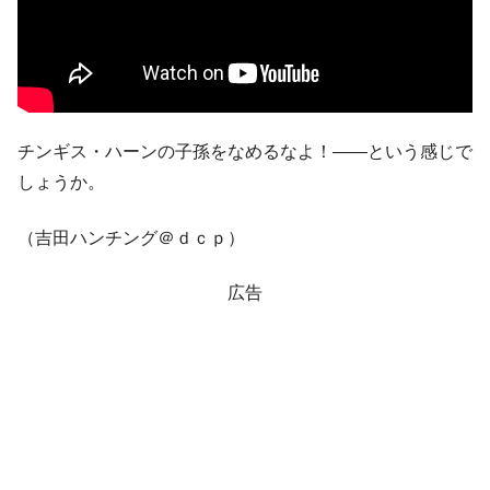
他人事のような発言。
韓国半導体『SKハイニックス』2026年2Qの
『Money1』
業績「史上最高益」当期純利益は前年同期比13.4倍に。
韓国･加徳島新国際空港「またも暗礁」の危
『Money1』
機 ⇒ 10.7兆では損が出るからできない。
チンギス・ハーンの子孫をなめるなよ！――という感じで
【速報】韓国株式市場の暴落・本日07月29
『Money1』
しょうか。
日(水)もサイドカー・サーキットブレイカーの二段コンボ
発動！
（吉田ハンチング＠ｄｃｐ）
IT産業は人を雇用する効果は低い。全産業の
『Money1』
半分未満しか雇用を生まない
広告
日本の誇る海洋資源調査船『白嶺』は先進技術の
Fact1
塊！
夏の甲子園、優勝校を最も多く輩出している都道
Fact1
府県とは？
今話題の「楽天ライオンズ」とは？
Fact1
奇跡の毛色「白毛馬」とは？
Fact1