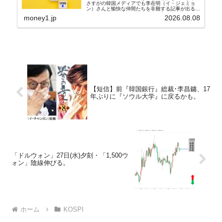
さすがの韓国メディアでも李在明（イ・ジェミョ
ン）さんと愉快な仲間たちを非難する記事が出るよ
うになっています。もちろん株価の暴落についてで
money1.jp
2026.08.08
『朝鮮日報』に面白い記事が出ています。「東西南
北」というコ...
【短信】前『韓国銀行』総裁･李昌鏞、17
年ぶりに『ソウル大学』に戻るかも。
「ドルウォン」27日(水)夕刻・「1,500ウ
ォン」陰線伸びる。
ホーム
KOSPI