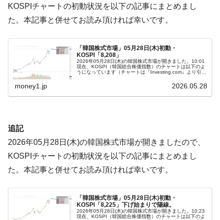
韓国政府「ニセＫ-ブランドを通報しようキ
『Money1』
KOSPIチャートの初動状況を以下の記事にまとめまし
ャンペーン」⇒ あの名物教授も登場！
た。本記事と併せてお読み頂ければ幸いです。
韓国「橋が落ちました」⇒ 耐久性「なさす
『Money1』
ぎ」では。
「韓国株式市場」05月28日(木)初動・
韓国鉄鋼最大手『POSCO』ズブズブ沈む。
『Money1』
KOSPI「8,208」
2026年05月28日(木)の韓国株式市場が開きました。10:01
営業利益80.2％も減少
現在、KOSPI（韓国総合株価指数）のチャートは以下のよ
うになっています（チャートは『Investing.com』より引
用）。投資家別売買動向は以下です。⇒データ引用元：
米国下院「韓国の公務員個人をターゲット
『Money1』
『f…
money1.jp
2026.05.28
にぶん殴る法案」提出！⇒ クーパン問題は合衆国企業に対
する差別。許してはおかぬ
韓国ボンクラ政策室長･金容範、株価暴落に
『Money1』
追記
他人事のような発言。
2026年05月28日(木)の韓国株式市場が開きましたので、
日本の誇る海洋資源調査船『白嶺』は先進技術の
Fact1
KOSPIチャートの初動状況を以下の記事にまとめまし
塊！
た。本記事と併せてお読み頂ければ幸いです。
夏の甲子園、優勝校を最も多く輩出している都道
Fact1
府県とは？
「韓国株式市場」05月28日(木)初動・
今話題の「楽天ライオンズ」とは？
Fact1
KOSPI「8,225」下げ始まりで陽線。
2026年05月28日(木)の韓国株式市場が開きました。10:23
奇跡の毛色「白毛馬」とは？
現在、KOSPI（韓国総合株価指数）のチャートは以下のよ
Fact1