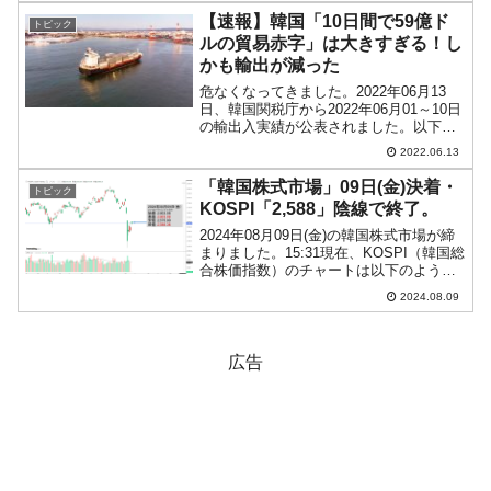
辺の攻防となっています。ロ...
【速報】韓国「10日間で59億ド
トピック
ルの貿易赤字」は大きすぎる！し
かも輸出が減った
危なくなってきました。2022年06月13
日、韓国関税庁から2022年06月01～10日
の輸出入実績が公表されました。以下を
ご覧ください。2022年06月01～10日輸
2022.06.13
出：159億6,900万ドル（-12.7％）輸入：
210億6,400万ド...
「韓国株式市場」09日(金)決着・
トピック
KOSPI「2,588」陰線で終了。
2024年08月09日(金)の韓国株式市場が締
まりました。15:31現在、KOSPI（韓国総
合株価指数）のチャートは以下のように
なっています（チャートは
2024.08.09
『Investing.com』より引用）。ギャップ
アップして始まりましたが、残念ながら
陰...
広告