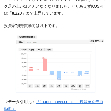
韓国･外為取引量「1日当たり1,214.4億ド
ク足の上がほとんどなくなりました。とりあえずKOSPI
『Money1』
ル」まで拡大 ⇒ 海外資金の動きに強く左右される状態
は「
8,228
」まで上昇しています。
韓国･帰ってきた李在明。李在明を支持しな
『Money1』
い「50.5％」に上昇
投資家別売買動向は以下です。
韓国大統領府ボンクラ政策室長が告発され
『Money1』
た ⇒ 国家が行った恐るべき株価操作であり、空前の国政壟
断
韓国･警察職員が「丸刈りになって抗議活
『Money1』
動」
中国だけが鉄鋼輸出を異常増加させる ⇒ 中
『Money1』
国の過剰生産が世界を蝕む。
韓国製造業「半導体絶好調」のウラで他業
『Money1』
種は全般的「不調」⇒ PSIが示す現況は決して良くない。
【米韓激突案件】韓国消費者院が『クーパ
『Money1』
ン』1人当たり賠償10万ウォンを認定 ⇒ 総額3兆7,000億
⇒データ引用元：
『finance.naver.com』「投資家別売買
韓国で猛暑。南東部では干ばつ
『Money1』
動向」