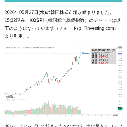
韓国K9専用砲弾･装薬自動供給装甲車両･珍
『Money1』
2026年05月27日(水)の韓国株式市場が締まりました。
兵器「K10」が改良に乗り出す。
15:32現在、
KOSPI
（韓国総合株価指数）のチャートは以
韓国「2026年07月の輸出入」絶好調。半導
『Money1』
下のようになっています（チャートは『Investing.com』
体だけで410億ドル、輸出全体の41％もある
より引用）。
韓国･李在明「青年層の雇用状況が悪い。せ
『Money1』
や、若者に起業させよう」⇒ どんな雇用対策だソレ。
【韓国の外貨準備】2026年07月は4,279億ド
『Money1』
ル。外平債の発行「19.4億ドル」
韓国「ここは北朝鮮なのか。選管がサーバ
『Money1』
ーにウソのデータを入力したのは明白だ」
韓国･李在明さっそく不動産対策で浅薄な発
『Money1』
言。
韓国は「中国と同じく」投資に不適格な国
『Money1』
だ。
『韓国銀行』が「金の保有量を増やしま
『Money1』
す」⇒「金を経由するドル入手」手段ではないのか？
ギャップアップして始まったのですが、力は尽きてローソ