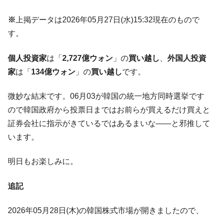
韓国型イージス搭載の次世代駆逐艦
『Money1』
「KDDX」1番艦、2032年竣工と公示
※
上掲データは2026年05月27日(水)15:32現在のもので
す。
【対日本円】ウォン安が急進！ 日米の協調
『Money1』
に韓国がいっちょがみしたのでは。
個人投資家
は「
2,727億ウォン
」の
買い越し
、
外国人投資
韓国政府『BYD』車への補助金を全廃 ⇒ 実
『Money1』
家
は「
134億ウォン
」の
買い越し
です。
は韓国で『BYD』車は売れている。6カ月で対前年同期比
1.9倍！
微妙な結末です。06月03が韓国の統一地方同時選挙です
在韓米国大使スティールが着韓！⇒ さっそ
『Money1』
ので韓国政府から投票日まではお前らが買えるだけ買えと
く空港に詰めかけ「出て行け！」「極右勢力」のプラカー
ドを掲げる「在韓反米勢力」
証券会社に指示がきているではあるまいな――と邪推して
います。
韓国政府「2035年までに18.4GW規模のAIデ
『Money1』
ータセンター整備」⇒ だから無理だってば。
明日もお楽しみに。
JPモルガン「韓国レバレッジETFの清算は
『Money1』
ほぼ終わった」
追記
韓国『国民年金公団』株価暴落で200兆蒸
『Money1』
発。
2026年05月28日(木)の韓国株式市場が開きましたので、