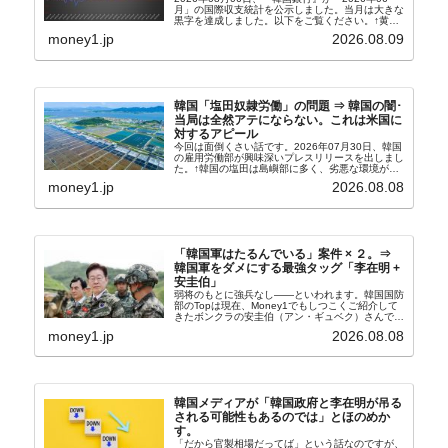
月」の国際収支統計を公示しました。当月は大きな
黒字を達成しました。以下をご覧ください。↑黄色
の傾向ペンでフォーカスしているのが2026年06月
money1.jp
2026.08.09
の経常収支です。2026年06月貿易収支：4...
韓国「塩田奴隷労働」の問題 ⇒ 韓国の闇･
当局は全然アテにならない。これは米国に
対するアピール
今回は面倒くさい話です。2026年07月30日、韓国
の雇用労働部が興味深いプレスリリースを出しまし
た。↑韓国の塩田は島嶼部に多く、劣悪な環境が一
般に見られることが少ないため、事件の発覚を妨げ
money1.jp
2026.08.08
たといわれます（後述）。これは、いわゆる「塩田
奴隷...
「韓国軍はたるんでいる」案件 × ２。⇒
韓国軍をダメにする最強タッグ「李在明 +
安圭伯」
弱将のもとに強兵なし――といわれます。韓国国防
部のTopは現在、Money1でもしつこくご紹介して
きたボンクラの安圭伯（アン・ギュベク）さんで
す。↑経済的無知蒙昧な李在明（イ・ジェミョン）
money1.jp
2026.08.08
さんと「韓国初の文官上がり」の国防部長官安圭伯
（アン...
韓国メディアが「韓国政府と李在明が吊る
される可能性もあるのでは」とほのめか
す。
「だから官製相場だってば」という話なのですが、