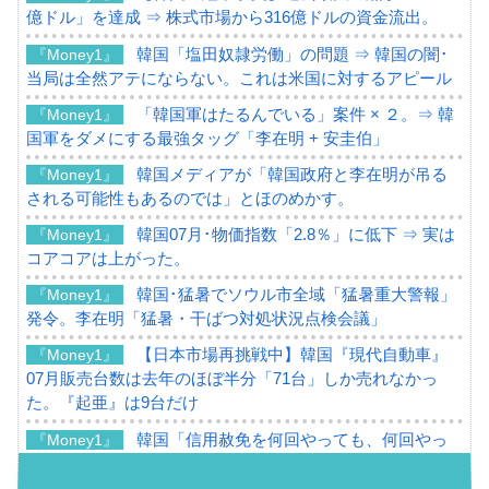
億ドル」を達成 ⇒ 株式市場から316億ドルの資金流出。
韓国「塩田奴隷労働」の問題 ⇒ 韓国の闇･
『Money1』
当局は全然アテにならない。これは米国に対するアピール
「韓国軍はたるんでいる」案件 × ２。⇒ 韓
『Money1』
国軍をダメにする最強タッグ「李在明 + 安圭伯」
韓国メディアが「韓国政府と李在明が吊る
『Money1』
される可能性もあるのでは」とほのめかす。
韓国07月･物価指数「2.8％」に低下 ⇒ 実は
『Money1』
コアコアは上がった。
韓国･猛暑でソウル市全域「猛暑重大警報」
『Money1』
発令。李在明「猛暑・干ばつ対処状況点検会議」
【日本市場再挑戦中】韓国『現代自動車』
『Money1』
07月販売台数は去年のほぼ半分「71台」しか売れなかっ
た。『起亜』は9台だけ
韓国「信用赦免を何回やっても、何回やっ
『Money1』
ても」⇒ 257万人赦免したのに60万人がまた延滞者に転
落！