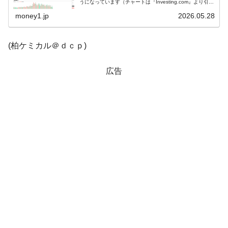
うになっています（チャートは『Investing.com』より引
用）。下げて始まりましたが現在のところ陽線。KOSPI...
全て勝つといくら？ 競馬GI競走で勝利騎手がもら
Fact1
money1.jp
2026.05.28
える賞金とは？
平成仮面ライダーの意外すぎるモチーフとは？
Fact1
(柏ケミカル＠ｄｃｐ)
発表から2日で大崩壊、鳴かず飛ばずに終わりそう
Fact1
なスーパーリーグとは？
広告
日本人マスターズ挑戦の歴史。松山以前に最高位
Fact1
だった選手とは？
甲子園通算本塁打、最多の清原に次いで多く打っ
Fact1
ている意外な選手とは？
セレクトセールの高額取引馬が稼いだ金額とは？
Fact1