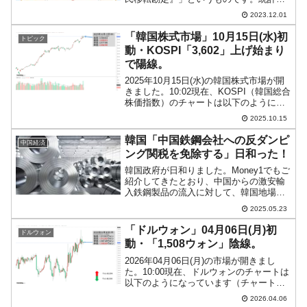
ータ好きでないと、もしかしたら「どう
2023.12.01
でもいい」と思われるかもしれません
が、実はとても面白いものなのです。生
「韓国株式市場」10月15日(水)初
トピック
まれてからいつ...
動・KOSPI「3,602」上げ始まり
で陽線。
2025年10月15日(水)の韓国株式市場が開
きました。10:02現在、KOSPI（韓国総合
株価指数）のチャートは以下のようにな
っています（チャートは
2025.10.15
『Investing.com』より引用）。上げ始ま
りで陽線です。KOSPIは「3,602」...
韓国「中国鉄鋼会社への反ダンピ
中国経済
ング関税を免除する」日和った！
韓国政府が日和りました。Money1でもご
紹介してきたとおり、中国からの激安輸
入鉄鋼製品の流入に対して、韓国地場の
鉄鋼企業は業績が傾き、青息吐息になっ
2025.05.23
ています。「企業の生き残りに関わる」
というので、『現代製鉄』などから陳情
「ドルウォン」04月06日(月)初
ドルウォン
の声が上がり、韓国...
動・「1,508ウォン」陰線。
2026年04月06日(月)の市場が開きまし
た。10:00現在、ドルウォンのチャートは
以下のようになっています（チャートは
『Investing.com』より引用）。現在のと
2026.04.06
ころ陰線で、「1ドル＝1,508ウォン」近