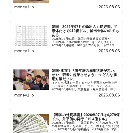
ィア『Chosun Biz』が報じていますので、同記事
から以下に一部を引きます。2005年に初めて...
money1.jp
2026.08.06
韓国「2026年07月の輸出入」絶好調。半
導体だけで410億ドル、輸出全体の41％も
ある
2026年08月01日、韓国の産業通商資源部が
「2026年07月の輸出入現況」を公表しました。
2026年07月輸出：988億8,700万ドル（62.8％）
輸入：685億6,300万ドル（26.5％）貿易収支：
money1.jp
2026.08.06
303億2,400万ドル2026...
韓国･李在明「青年層の雇用状況が悪い。
せや、若者に起業させよう」⇒ どんな雇
用対策だソレ。
ほとんど地球を一周するという長過ぎる外遊を行
い、帰国した李在明（イ・ジェミョン）さん。
2026年08月04日、業務報告（雇用労働部、中小ベ
ンチャー企業部、公正取引委員会）を主催。この席
money1.jp
2026.08.06
上、韓国大統領に成りおおせた李在明（イ・ジェミ
ョン）さん...
【韓国の外貨準備】2026年07月は4,279億
ドル。外平債の発行「19.4億ドル」
2026年08月05日、『韓国銀行』が「2026年07月
の外貨準備高」を公表しました。以下をご覧くださ
い。2026年07月外貨準備高：4,279億ドル（約67
兆4,456億円）※前月比：+6億ドル＜＜内訳＞＞