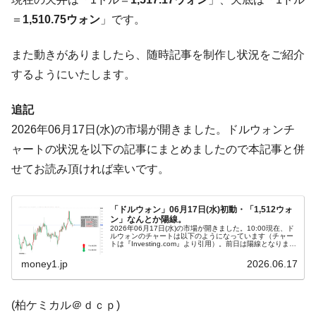
ぎ」では。
＝
1,510.75ウォン
」です。
韓国鉄鋼最大手『POSCO』ズブズブ沈む。
『Money1』
営業利益80.2％も減少
また動きがありましたら、随時記事を制作し状況をご紹介
米国下院「韓国の公務員個人をターゲット
『Money1』
するようにいたします。
にぶん殴る法案」提出！⇒ クーパン問題は合衆国企業に対
する差別。許してはおかぬ
追記
韓国ボンクラ政策室長･金容範、株価暴落に
『Money1』
2026年06月17日(水)の市場が開きました。ドルウォンチ
他人事のような発言。
ャートの状況を以下の記事にまとめましたので本記事と併
韓国半導体『SKハイニックス』2026年2Qの
『Money1』
せてお読み頂ければ幸いです。
業績「史上最高益」当期純利益は前年同期比13.4倍に。
韓国･加徳島新国際空港「またも暗礁」の危
『Money1』
「ドルウォン」06月17日(水)初動・「1,512ウォ
ン」なんとか陽線。
機 ⇒ 10.7兆では損が出るからできない。
2026年06月17日(水)の市場が開きました。10:00現在、ド
ルウォンのチャートは以下のようになっています（チャー
【速報】韓国株式市場の暴落・本日07月29
『Money1』
トは『Investing.com』より引用）。前日は陽線となりまし
た。本日は現在のところうっすら陽線。「1ドル＝1,512...
日(水)もサイドカー・サーキットブレイカーの二段コンボ
money1.jp
2026.06.17
発動！
IT産業は人を雇用する効果は低い。全産業の
『Money1』
(柏ケミカル＠ｄｃｐ)
半分未満しか雇用を生まない