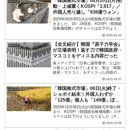
「韓国株式市場」04月20日(月)初
トピック
ともあって、ここを突いて...
動・上値重くKOSPI「1,917」／
外国人売り越し「938億ウォン」
2020年04月00日(火)の韓国株式市場が開
きました。10：24現在、KOSPI（韓国総
合株価指数）のチャートは以下のように
なっています（チャートは
2020.04.20
『Investing.com』より引用）。始値
「1,906.94」で一時は「1,925.2...
【全文紹介】韓国『原子力学会』
トピック
が立場表明！返す刀で韓国政府・
マスコミをディスる内容だった
各メディアで「日本に謝罪要求」とばか
り取り上げられていますが、実は「韓国
政府・マスコミ」をディスった内容の非
常に興味深い文書なのです。日本の福島
2021.04.27
原発処理水の海洋への放流決定につい
て、韓国がかまびすしい状況になってお
「韓国株式市場」06日(火)終了・
トピック
ります。2021年04月2...
ショボイ結末！外国人わずか
「125億」個人も「149億」ぽっ
ち
2020年10月06日(火)の韓国株式市場が締
まり、KOSPI（韓国総合株価指数）のチ
ャートは以下のようになりました（チャ
ートは『Investing.com』より引用）。ほ
2020.10.06
とんどコマ足となりまして、株価は上昇