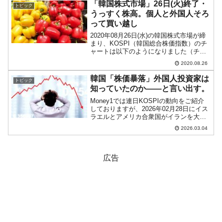
したもののなんとも覇気のない感じ...
「韓国株式市場」26日(火)終了・
トピック
うっすく株高。個人と外国人そろ
って買い越し
2020年08月26日(水)の韓国株式市場が締
まり、KOSPI（韓国総合株価指数）のチ
ャートは以下のようになりました（チャ
ートは『Investing.com』より引用）。ロ
2020.08.26
ーソク足の実体部分がほとんどありませ
んが、一応うっすく陽線です。小さ...
韓国「株価暴落」外国人投資家は
トピック
知っていたのか――と言い出す。
Money1では連日KOSPIの動向をご紹介
しておりますが、2026年02月28日にイス
ラエルとアメリカ合衆国がイランを大規
模空爆して、韓国株式市場にも大きな影
2026.03.04
響を与えました。明けて03月02日(月)は
振替休日で休場。03日(火)にKOSP...
広告