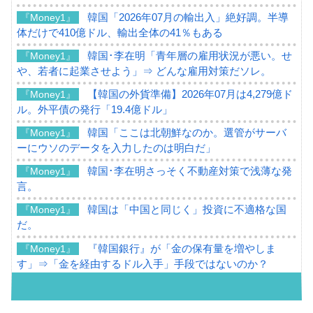
韓国「2026年07月の輸出入」絶好調。半導
『Money1』
体だけで410億ドル、輸出全体の41％もある
韓国･李在明「青年層の雇用状況が悪い。せ
『Money1』
や、若者に起業させよう」⇒ どんな雇用対策だソレ。
【韓国の外貨準備】2026年07月は4,279億ド
『Money1』
ル。外平債の発行「19.4億ドル」
韓国「ここは北朝鮮なのか。選管がサーバ
『Money1』
ーにウソのデータを入力したのは明白だ」
韓国･李在明さっそく不動産対策で浅薄な発
『Money1』
言。
韓国は「中国と同じく」投資に不適格な国
『Money1』
だ。
『韓国銀行』が「金の保有量を増やしま
『Money1』
す」⇒「金を経由するドル入手」手段ではないのか？
韓国･外為取引量「1日当たり1,214.4億ド
『Money1』
ル」まで拡大 ⇒ 海外資金の動きに強く左右される状態