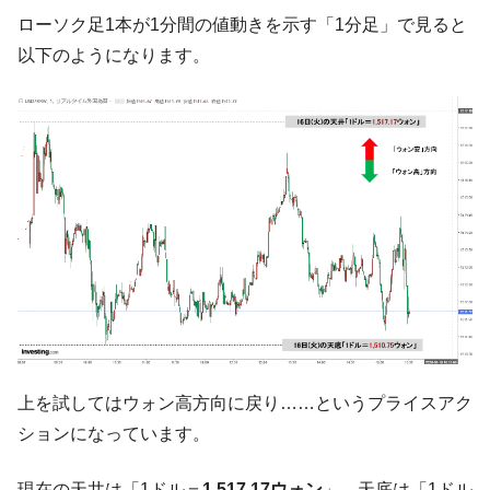
【対日本円】ウォン安が急進！ 日米の協調
『Money1』
ローソク足1本が1分間の値動きを示す「1分足」で見ると
に韓国がいっちょがみしたのでは。
以下のようになります。
韓国政府『BYD』車への補助金を全廃 ⇒ 実
『Money1』
は韓国で『BYD』車は売れている。6カ月で対前年同期比
1.9倍！
在韓米国大使スティールが着韓！⇒ さっそ
『Money1』
く空港に詰めかけ「出て行け！」「極右勢力」のプラカー
ドを掲げる「在韓反米勢力」
韓国政府「2035年までに18.4GW規模のAIデ
『Money1』
ータセンター整備」⇒ だから無理だってば。
JPモルガン「韓国レバレッジETFの清算は
『Money1』
ほぼ終わった」
韓国『国民年金公団』株価暴落で200兆蒸
『Money1』
発。
上を試してはウォン高方向に戻り……というプライスアク
韓国政府「ニセＫ-ブランドを通報しようキ
『Money1』
ションになっています。
ャンペーン」⇒ あの名物教授も登場！
韓国「橋が落ちました」⇒ 耐久性「なさす
『Money1』
現在の天井は「1ドル＝
1,517.17ウォン
」、天底は「1ドル