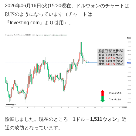
韓国･帰ってきた李在明。李在明を支持しな
2026年06月16日(火)15:30現在、ドルウォンのチャートは
『Money1』
い「50.5％」に上昇
以下のようになっています（チャートは
韓国大統領府ボンクラ政策室長が告発され
『Money1』
『Investing.com』より引用）。
た ⇒ 国家が行った恐るべき株価操作であり、空前の国政壟
断
韓国･警察職員が「丸刈りになって抗議活
『Money1』
動」
中国だけが鉄鋼輸出を異常増加させる ⇒ 中
『Money1』
国の過剰生産が世界を蝕む。
韓国製造業「半導体絶好調」のウラで他業
『Money1』
種は全般的「不調」⇒ PSIが示す現況は決して良くない。
【米韓激突案件】韓国消費者院が『クーパ
『Money1』
ン』1人当たり賠償10万ウォンを認定 ⇒ 総額3兆7,000億
韓国で猛暑。南東部では干ばつ
『Money1』
陰転しました。現在のところ「1ドル＝
1,511ウォン
」近
韓国型イージス搭載の次世代駆逐艦
『Money1』
辺の攻防となっています。
「KDDX」1番艦、2032年竣工と公示