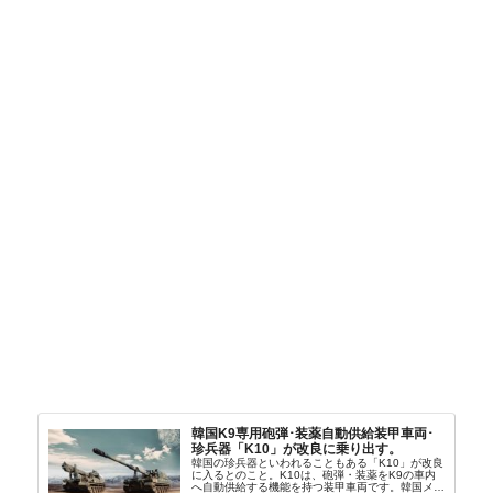
韓国K9専用砲弾･装薬自動供給装甲車両･
珍兵器「K10」が改良に乗り出す。
韓国の珍兵器といわれることもある「K10」が改良
に入るとのこと。K10は、砲弾・装薬をK9の車内
へ自動供給する機能を持つ装甲車両です。韓国メデ