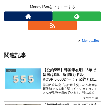
Money1Botをフォローする
Money1Bot
関連記事
【公約555】韓国李在明「5年で
トピック
韓国はG5、所得5万ドル、
KOSPI5,000だー！」公約とは夢
幻を語ることなのか
韓国政府与党『共に民主党』の次期大統
領候補である李在明（イ・ジェミョン）
さんが攻勢を強めています。特に経済関
連の発言が多くなっています。野党『国
2022.01.07
民の力』尹錫悦（ユン・ソギョル）さん
が経済方面で弱い、発言が目立たないこ