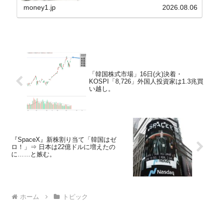
⇒Securities：3,80...
money1.jp
2026.08.06
「韓国株式市場」16日(火)決着・
KOSPI「8,726」外国人投資家は1.3兆買
い越し。
『SpaceX』新株割り当て「韓国はゼ
ロ！」⇒ 日本は22億ドルに増えたの
に……と嫉む。
ホーム
トピック