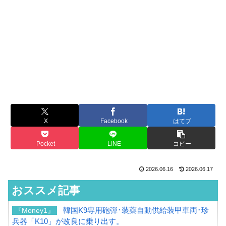
X
Facebook
はてブ
Pocket
LINE
コピー
2026.06.16
2026.06.17
おススメ記事
韓国K9専用砲弾･装薬自動供給装甲車両･珍
『Money1』
兵器「K10」が改良に乗り出す。