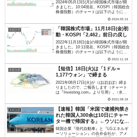
2024年05月13日(月)の韓国株式市場が開
きました。10:04現在、KOSPI（韓国総合
株価指数）のチャートは以下のようにな
っています（チャートは
2024.05.13
『Investing.com』より引用）。上げて始
まりましたが、現在のところコマ足。
「韓国株式市場」11月18日(金)初
トピック
KOS...
動・KOSPI「2,462」前日の戻し
2022年11月18日(金)の韓国株式市場が開
きました。10:11現在、KOSPI（韓国総合
株価指数）のチャートは以下のようにな
っています（チャートは
2022.11.18
『Tradingview.com』より引用）。ちょい
アゲで始まり、陽線となっています。前
【短信】18日(火)は「1ドル＝
トピック
日...
1,177ウォン」で締まる
2021年08月17日(火)が（ほぼほぼ）締ま
りましたので、ご報告します（チャート
は『Investing.com』より引用）。↑水色
のラインは「1ドル＝1,200ウォン」アメ
2021.08.18
リカ時間でも下げることなく、17日(火)
は大きくウォン安が進みまし...
【速報】韓国「米国で逮捕拘禁さ
トピック
れた韓国人300余は10日にチャー
ター機で帰国する」←ウソになり
ました
韓国企業『現代自動車』と『LGエネルギ
ーソリューション』の合弁会社が、アメ