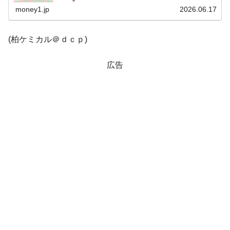
【速報】韓国株式市場の暴落・本日07月29
『Money1』
用）。下げて始まりましたが、現在のところうっすら陽
線。...
money1.jp
2026.06.17
日(水)もサイドカー・サーキットブレイカーの二段コンボ
発動！
(柏ケミカル＠ｄｃｐ)
IT産業は人を雇用する効果は低い。全産業の
『Money1』
半分未満しか雇用を生まない
広告
韓国「株式市場が賭博場のように変質した
『Money1』
のは政界の責任だ」
韓国「2026年1Q 資金循環統計」面白い結果
『Money1』
に。
韓国化学企業最大手『ロッテケミカル』純
『Money1』
借入金が約8兆。信用格付け「ネガティブ」にダウン
日本の誇る海洋資源調査船『白嶺』は先進技術の
Fact1
塊！
夏の甲子園、優勝校を最も多く輩出している都道
Fact1
府県とは？
今話題の「楽天ライオンズ」とは？
Fact1
奇跡の毛色「白毛馬」とは？
Fact1