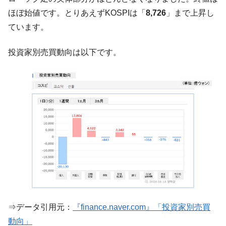
韓国で猛暑。南東部では干ばつ
ほぼ始値です。とりあえずKOSPIは「
8,726
」まで上昇し
『Money1』
ています。
韓国型イージス搭載の次世代駆逐艦
『Money1』
「KDDX」1番艦、2032年竣工と公示
投資家別売買動向は以下です。
【対日本円】ウォン安が急進！ 日米の協調
『Money1』
に韓国がいっちょがみしたのでは。
韓国政府『BYD』車への補助金を全廃 ⇒ 実
『Money1』
は韓国で『BYD』車は売れている。6カ月で対前年同期比
1.9倍！
在韓米国大使スティールが着韓！⇒ さっそ
『Money1』
く空港に詰めかけ「出て行け！」「極右勢力」のプラカー
ドを掲げる「在韓反米勢力」
韓国政府「2035年までに18.4GW規模のAIデ
『Money1』
ータセンター整備」⇒ だから無理だってば。
JPモルガン「韓国レバレッジETFの清算は
『Money1』
ほぼ終わった」
⇒データ引用元：
『finance.naver.com』「投資家別売買
韓国『国民年金公団』株価暴落で200兆蒸
『Money1』
動向」