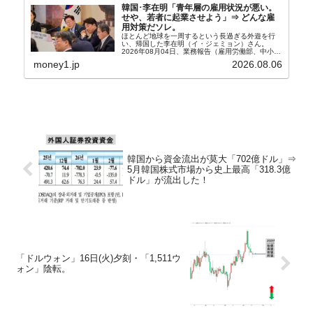
韓国･李在明「青年層の雇用状況が悪い。
せや、若者に起業させよう」⇒ どんな雇
用対策だソレ。
ほとんど地球を一周するという長過ぎる外遊を行
い、帰国した李在明（イ・ジェミョン）さん。
2026年08月04日、業務報告（雇用労働部、中小ベ
ンチャー企業部、公正取引委員会）を主催。この席
money1.jp
2026.08.06
上、韓国大統領に成りおおせた李在明（イ・ジェミ
ョン）さん...
韓国から資金流出が莫大「702億ドル」⇒
5月韓国株式市場から史上最高「318.3億
ドル」が流出した！
「ドルウォン」16日(火)夕刻・「1,511ウ
ォン」陰転。