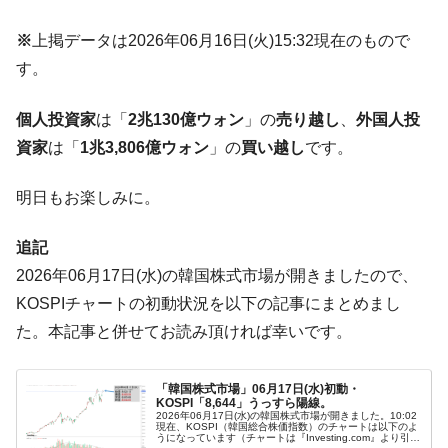
発。
韓国政府「ニセＫ-ブランドを通報しようキ
※
上掲データは2026年06月16日(火)15:32現在のもので
『Money1』
ャンペーン」⇒ あの名物教授も登場！
す。
韓国「橋が落ちました」⇒ 耐久性「なさす
『Money1』
ぎ」では。
個人投資家
は「
2兆130億ウォン
」の
売り越し
、
外国人投
資家
は「
1兆3,806億ウォン
」の
買い越し
です。
韓国鉄鋼最大手『POSCO』ズブズブ沈む。
『Money1』
営業利益80.2％も減少
明日もお楽しみに。
米国下院「韓国の公務員個人をターゲット
『Money1』
にぶん殴る法案」提出！⇒ クーパン問題は合衆国企業に対
追記
する差別。許してはおかぬ
2026年06月17日(水)の韓国株式市場が開きましたので、
韓国ボンクラ政策室長･金容範、株価暴落に
『Money1』
KOSPIチャートの初動状況を以下の記事にまとめまし
他人事のような発言。
た。本記事と併せてお読み頂ければ幸いです。
韓国半導体『SKハイニックス』2026年2Qの
『Money1』
業績「史上最高益」当期純利益は前年同期比13.4倍に。
「韓国株式市場」06月17日(水)初動・
韓国･加徳島新国際空港「またも暗礁」の危
『Money1』
KOSPI「8,644」うっすら陽線。
機 ⇒ 10.7兆では損が出るからできない。
2026年06月17日(水)の韓国株式市場が開きました。10:02
現在、KOSPI（韓国総合株価指数）のチャートは以下のよ
うになっています（チャートは『Investing.com』より引