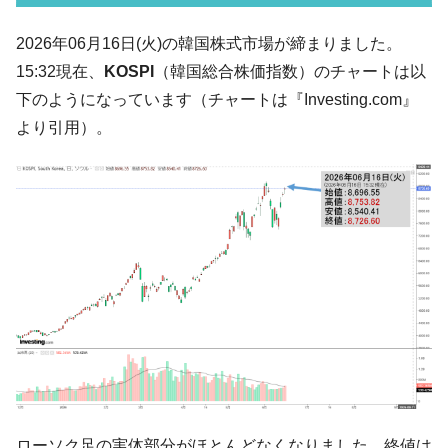
『韓国銀行』が「金の保有量を増やしま
『Money1』
す」⇒「金を経由するドル入手」手段ではないのか？
2026年06月16日(火)の韓国株式市場が締まりました。
韓国･外為取引量「1日当たり1,214.4億ド
『Money1』
15:32現在、
KOSPI
（韓国総合株価指数）のチャートは以
ル」まで拡大 ⇒ 海外資金の動きに強く左右される状態
下のようになっています（チャートは『Investing.com』
韓国･帰ってきた李在明。李在明を支持しな
『Money1』
より引用）。
い「50.5％」に上昇
韓国大統領府ボンクラ政策室長が告発され
『Money1』
た ⇒ 国家が行った恐るべき株価操作であり、空前の国政壟
断
韓国･警察職員が「丸刈りになって抗議活
『Money1』
動」
中国だけが鉄鋼輸出を異常増加させる ⇒ 中
『Money1』
国の過剰生産が世界を蝕む。
韓国製造業「半導体絶好調」のウラで他業
『Money1』
種は全般的「不調」⇒ PSIが示す現況は決して良くない。
【米韓激突案件】韓国消費者院が『クーパ
『Money1』
ン』1人当たり賠償10万ウォンを認定 ⇒ 総額3兆7,000億
ローソク足の実体部分がほとんどなくなりました。終値は