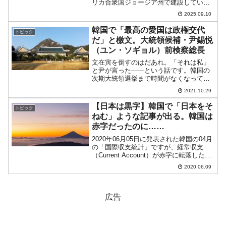
リカ合衆国ジョージア州で建設していた
バッテー工場。2025年09月04日(現地時
2025.09.10
間)、この工場に合衆国当局の連邦・州組
織がカチコミ捜査を決行。建設現場で働
韓国で「最高の愛国は政権交代
トピック
いていた労働...
だ」と檄文。大統領候補・尹錫悦
（ユン・ソギョル）前検察総長
文在寅を倒すのはだあれ。「それは私」
と尹が言った――という話です。韓国の
次期大統領選挙まで時間がなくなってき
ました。政府与党『共に民主党』の統一
2021.10.29
候補は李在明（イ・ジェミョン）さんに
決まりましたが、最大野党『国民の力』
【日本は黒字】韓国で「日本をそ
トピック
の方はまだ決まっていませ...
ねむ」ような記事が出る。韓国は
赤字だったのに……
2020年06月05日に発表された韓国の04月
の「国際収支統計」ですが、経常収支
（Current Account）が赤字に転落したこ
とは先にご紹介しました。この赤転（赤
2020.06.09
字転落）は、実に2012年4月以来のこと
で、韓国では衝撃をもって各メディ...
広告