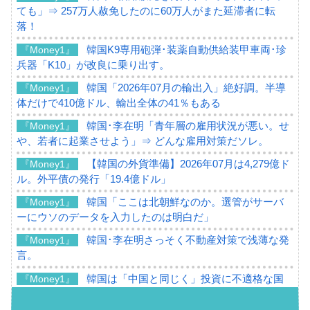
ても」⇒ 257万人赦免したのに60万人がまた延滞者に転
落！
韓国K9専用砲弾･装薬自動供給装甲車両･珍
『Money1』
兵器「K10」が改良に乗り出す。
韓国「2026年07月の輸出入」絶好調。半導
『Money1』
体だけで410億ドル、輸出全体の41％もある
韓国･李在明「青年層の雇用状況が悪い。せ
『Money1』
や、若者に起業させよう」⇒ どんな雇用対策だソレ。
【韓国の外貨準備】2026年07月は4,279億ド
『Money1』
ル。外平債の発行「19.4億ドル」
韓国「ここは北朝鮮なのか。選管がサーバ
『Money1』
ーにウソのデータを入力したのは明白だ」
韓国･李在明さっそく不動産対策で浅薄な発
『Money1』
言。
韓国は「中国と同じく」投資に不適格な国
『Money1』
だ。