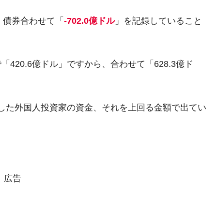
都道府県とは？
・債券合わせて「
-702.0億ドル
」を記録していること
がもらえる賞金とは？
で「420.6億ドル」ですから、合わせて「628.3億ド
？
りそうなスーパーリーグとは？
吸収した外国人投資家の資金、それを上回る金額で出てい
高位だった選手とは？
打っている意外な選手とは？
は？
広告