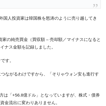
DX」1番艦、2032年竣工と公示
の協調に韓国がいっちょがみしたのでは。
⇒ 実は韓国で『BYD』車は売れている。6カ月で対前年同期比
り、外国人投資家は韓国株を怒涛のように売り越してき
さっそく空港に詰めかけ「出て行け！」「極右勢力」のプラカー
投資家の純売買金（買収額 – 売却額／マイナスになると
マイナス金額を記録しました。
模のAIデータセンター整備」⇒ だから無理だってば。
清算はほぼ終わった」
けです。
兆蒸発。
うキャンペーン」⇒ あの名物教授も登場！
につながるわけですから、「そりゃウォン安も進行す
さすぎ」では。
む。営業利益80.2％も減少
方は「+56.8億ドル」となっていますが、株式・債券
術の塊！
額資金流出に変わりありません。