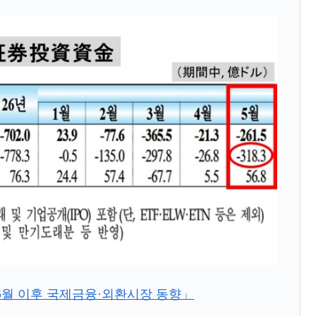
薄な発言。
な国だ。
ます」⇒「金を経由するドル入手」手段ではないのか？
4億ドル」まで拡大 ⇒ 海外資金の動きに強く左右される状態
ない「50.5％」に上昇
れた ⇒ 国家が行った恐るべき株価操作であり、空前の国政
議活動」
⇒ 中国の過剰生産が世界を蝕む。
業種は全般的「不調」⇒ PSIが示す現況は決して良くない。
ン』1人当たり賠償10万ウォンを認定 ⇒ 総額3兆7,000億
5월 이후 국제금융·외환시장 동향」