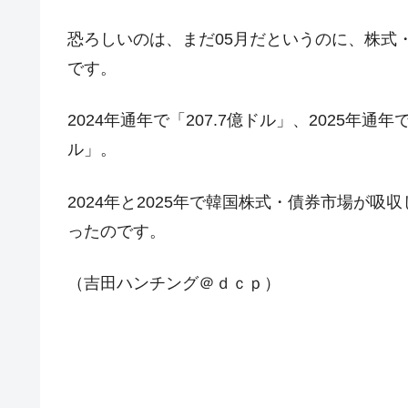
夏の甲子園、優勝校を最も多く輩出している
Fact1
恐ろしいのは、まだ05月だというのに、株式
今話題の「楽天ライオンズ」とは？
Fact1
です。
奇跡の毛色「白毛馬」とは？
Fact1
全て勝つといくら？ 競馬GI競走で勝利騎手
Fact1
2024年通年で「207.7億ドル」、2025年通年
平成仮面ライダーの意外すぎるモチーフとは
Fact1
ル」。
発表から2日で大崩壊、鳴かず飛ばずに終わ
Fact1
2024年と2025年で韓国株式・債券市場が
日本人マスターズ挑戦の歴史。松山以前に最
Fact1
ったのです。
甲子園通算本塁打、最多の清原に次いで多く
Fact1
セレクトセールの高額取引馬が稼いだ金額と
Fact1
（吉田ハンチング＠ｄｃｐ）