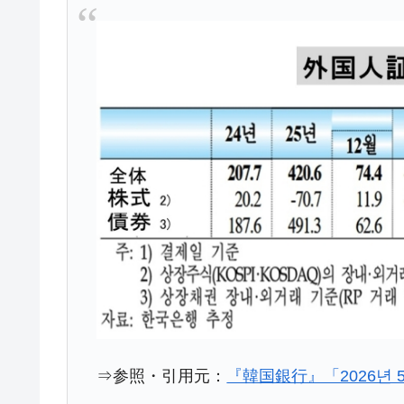
韓国･李在明さっそく不動産対策で浅
『Money1』
韓国は「中国と同じく」投資に不適格
『Money1』
『韓国銀行』が「金の保有量を増やし
『Money1』
韓国･外為取引量「1日当たり1,214.
『Money1』
韓国･帰ってきた李在明。李在明を支持し
『Money1』
韓国大統領府ボンクラ政策室長が告発さ
『Money1』
壟断
韓国･警察職員が「丸刈りになって抗
『Money1』
中国だけが鉄鋼輸出を異常増加させる 
『Money1』
韓国製造業「半導体絶好調」のウラで他
『Money1』
【米韓激突案件】韓国消費者院が『クーパ
『Money1』
韓国で猛暑。南東部では干ばつ
『Money1』
⇒参照・引用元：
『韓国銀行』「2026년 