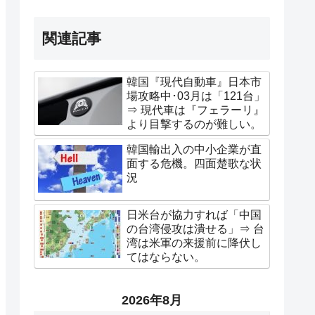
関連記事
韓国『現代自動車』日本市
場攻略中･03月は「121台」
⇒ 現代車は『フェラーリ』
より目撃するのが難しい。
韓国輸出入の中小企業が直
面する危機。四面楚歌な状
況
日米台が協力すれば「中国
の台湾侵攻は潰せる」⇒ 台
湾は米軍の来援前に降伏し
てはならない。
2026年8月