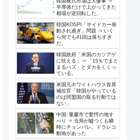
韓国株式市場は大惨事 ⇒
半導体だけで上がってきた
相場が逆回転した。
韓国KOSPI「サイドカー発
動され過ぎ」問題 ⇒ いく
ら何でも41回は落ちすぎ
だ。
韓国政府「米国のカツアゲ
に怯える」⇒ 「15％でまと
まるハズ」とタカをくくっ
ている。
米国元ホワイトハウス首席
補佐官「韓国がやっている
のは同盟国の取る行動では
ない」
中国･重慶市で驚愕の地す
べり ⇒ 当局が嘘つくも瞬
時にチョンバレ。ドラレコ
動画があった