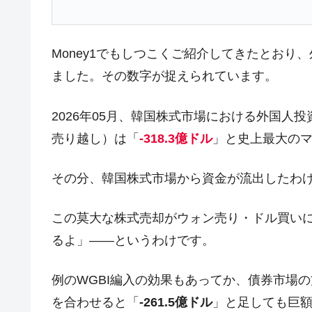
韓国型イージス搭載の次世代駆逐艦「KD
『Money1』
【対日本円】ウォン安が急進！ 日米
『Money1』
韓国政府『BYD』車への補助金を全廃 
Money1でもしつこくご紹介してきたとお
『Money1』
1.9倍！
ました。その数字が捉えられています。
在韓米国大使スティールが着韓！⇒ 
『Money1』
ドを掲げる「在韓反米勢力」
2026年05月、韓国株式市場における外国人
売り越し）は「
-318.3億ドル
」と史上最大の
韓国政府「2035年までに18.4GW規
『Money1』
JPモルガン「韓国レバレッジETFの
『Money1』
その分、韓国株式市場から資金が流出したわ
韓国『国民年金公団』株価暴落で200
『Money1』
韓国政府「ニセＫ-ブランドを通報しよ
『Money1』
この莫大な株式売却がウォン売り・ドル買い
るよ」――というわけです。
韓国「橋が落ちました」⇒ 耐久性「な
『Money1』
韓国鉄鋼最大手『POSCO』ズブズブ沈
『Money1』
例のWGBI編入の効果もあってか、債券市場の
日本の誇る海洋資源調査船『白嶺』は先進技
Fact1
を合わせると「
-261.5億ドル
」と足しても巨