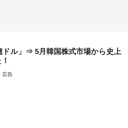
億ドル」⇒ 5月韓国株式市場から史上
た！
広告