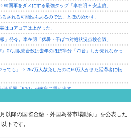
⇒ 韓国軍をダメにする最強タッグ「李在明 + 安圭伯」
吊るされる可能性もあるのでは」とほのめかす。
⇒ 実はコアコアは上がった。
警報」発令。李在明「猛暑・干ばつ対処状況点検会議」
』07月販売台数は去年のほぼ半分「71台」しか売れなかっ
っても」⇒ 257万人赦免したのに60万人がまた延滞者に転
･珍兵器「K10」が改良に乗り出す。
。半導体だけで410億ドル、輸出全体の41％もある
。せや、若者に起業させよう」⇒ どんな雇用対策だソレ。
6年05月以降の国際金融・外国為替市場動向」を公表した
79億ドル。外平債の発行「19.4億ドル」
。以下です。
ーバーにウソのデータを入力したのは明白だ」