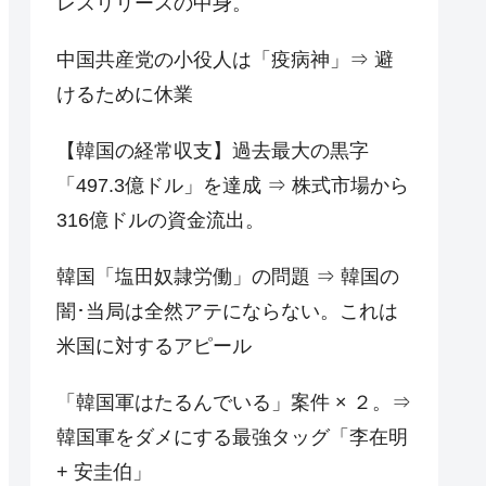
レスリリースの中身。
中国共産党の小役人は「疫病神」⇒ 避
けるために休業
【韓国の経常収支】過去最大の黒字
「497.3億ドル」を達成 ⇒ 株式市場から
316億ドルの資金流出。
韓国「塩田奴隷労働」の問題 ⇒ 韓国の
闇･当局は全然アテにならない。これは
米国に対するアピール
「韓国軍はたるんでいる」案件 × ２。⇒
韓国軍をダメにする最強タッグ「李在明
+ 安圭伯」