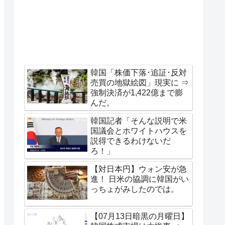
韓国「株価下落･追証･反対
売買の地獄絵図」現実に ⇒
強制決済が1,422億まで膨
んだ。
韓国記者「そんな説明で米
国議会とホワイトハウスを
説得できるわけないだ
ろ！」
【対日本円】ウォン安が急
進！ 日米の協調に韓国がい
っちょがみしたのでは。
【07月13日暗黒の月曜日】