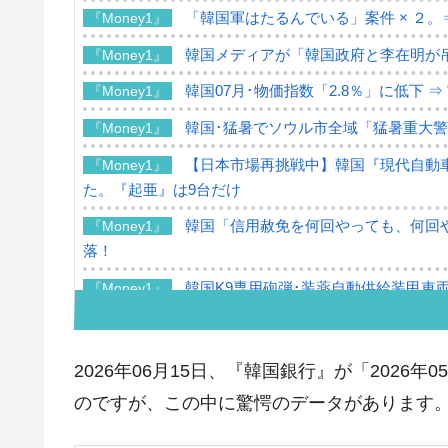
「韓国軍はたるんでいる」案件 × ２。
『Money1』
韓国メディアが「韓国政府と李在明が
『Money1』
韓国07月･物価指数「2.8％」に低下 
『Money1』
韓国･猛暑でソウル市全域「猛暑重大
『Money1』
【日本市場再挑戦中】韓国『現代自動車
『Money1』
た。『起亜』は9台だけ
韓国「信用赦免を何回やっても、何回や
『Money1』
落！
韓国K9専用砲弾･装薬自動供給装甲車両
『Money1』
韓国「2026年07月の輸出入」絶好調
『Money1』
韓国･李在明「青年層の雇用状況が悪い
『Money1』
2026年06月15日、『韓国銀行』が「202
【韓国の外貨準備】2026年07月は4,2
『Money1』
のですが、この中に驚愕のデータがあります
韓国「ここは北朝鮮なのか。選管がサ
『Money1』