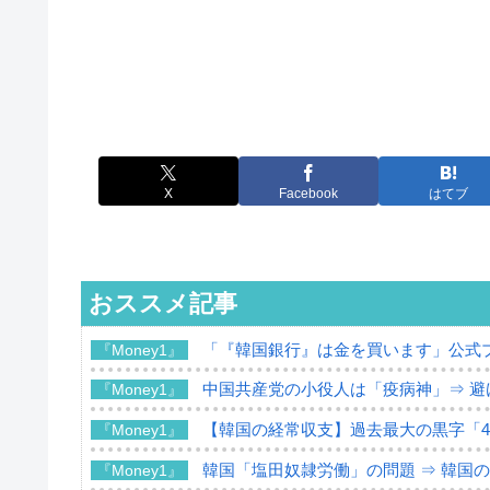
X
Facebook
はてブ
おススメ記事
「『韓国銀行』は金を買います」公式
『Money1』
中国共産党の小役人は「疫病神」⇒ 避
『Money1』
【韓国の経常収支】過去最大の黒字「49
『Money1』
韓国「塩田奴隷労働」の問題 ⇒ 韓国
『Money1』