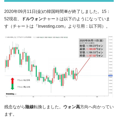
07月販売台数は去年のほぼ半分「71台」しか売れなかっ
た。『起亜』は9台だけ
2020年09月11日(金)の韓国時間
※
が終了しました。15：
韓国「信用赦免を何回やっても、何回やっ
『Money1』
52現在、
ドルウォン
チャートは以下のようになっていま
ても」⇒ 257万人赦免したのに60万人がまた延滞者に転
す（チャートは『Investing.com』より引用：以下同）。
落！
韓国K9専用砲弾･装薬自動供給装甲車両･珍
『Money1』
兵器「K10」が改良に乗り出す。
韓国「2026年07月の輸出入」絶好調。半導
『Money1』
体だけで410億ドル、輸出全体の41％もある
韓国･李在明「青年層の雇用状況が悪い。せ
『Money1』
や、若者に起業させよう」⇒ どんな雇用対策だソレ。
【韓国の外貨準備】2026年07月は4,279億ド
『Money1』
ル。外平債の発行「19.4億ドル」
韓国「ここは北朝鮮なのか。選管がサーバ
『Money1』
ーにウソのデータを入力したのは明白だ」
残念ながら
陰線
転換しました。
ウォン高
方向へ向かってい
韓国･李在明さっそく不動産対策で浅薄な発
『Money1』
ます。
言。