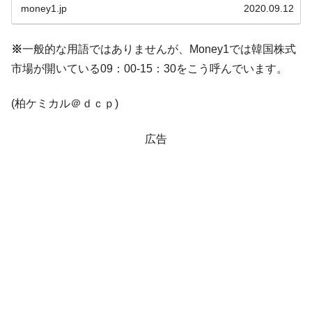
JPモルガン「韓国レバレッジETFの清算は
『Money1』
ソク...
money1.jp
2020.09.12
ほぼ終わった」
韓国『国民年金公団』株価暴落で200兆蒸
『Money1』
※
一般的な用語ではありませんが、Money1では韓国株式
発。
市場が開いている09：00-15：30をこう呼んでいます。
韓国政府「ニセＫ-ブランドを通報しようキ
『Money1』
ャンペーン」⇒ あの名物教授も登場！
(柏ケミカル＠ｄｃｐ)
韓国「橋が落ちました」⇒ 耐久性「なさす
『Money1』
ぎ」では。
広告
韓国鉄鋼最大手『POSCO』ズブズブ沈む。
『Money1』
営業利益80.2％も減少
日本の誇る海洋資源調査船『白嶺』は先進技術の
Fact1
塊！
夏の甲子園、優勝校を最も多く輩出している都道
Fact1
府県とは？
今話題の「楽天ライオンズ」とは？
Fact1
奇跡の毛色「白毛馬」とは？
Fact1