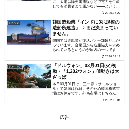
に、太陽以降発電施設などで電力を生産
しても消費者まで届かない――というコ
ントのような状況となっています。どの
2025.07.22
くらい送電網に接続されない「待機電
力」があるのか『韓国電力公社』の資料
韓国造船業「インドに3兆規模の
トピック
によって判明しています。『...
造船所建造」⇒ まだ決まってい
ません。
韓国では造船業が復活だと一部盛り上が
っています。合衆国から造船協力を求め
られているというのが原因の一つです
が、またぞろ「韓国造船企業がジャック
2026.01.12
ポット！」的な報道が出るようになって
います。中には「ほんとぉ？」というも
「ドルウォン」03月01日(火)初
ドルウォン
のもあります。韓国造船企業...
動・「1,202ウォン」値動きは大
ざっぱ
本日03月01日は、三一節（サミルジョ
ル）で韓国は祝日。そのため韓国株式市
場はお休みです。外為市場はもちろん動
いております。2022年03月01日(火)の市
2022.03.01
場が開きました。10：01現在、ドルウォ
ンのチャートは以下のようになっていま
す（チャ...
広告