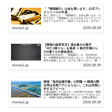
「『韓国銀行』は金を買います」公式プレ
スリリースの中身。
先にご紹介した「『韓国銀行』が金を買います」の
件ですが、『韓国銀行』から公式なプレスリリース
が出ていますので、ご紹介しておきます。以下が全
文和訳です。表題：韓国銀行、国内生産金の買い入
れ協力体制を構築□『韓国銀行』は、国内生産金の
money1.jp
2026.08.09
買い入れに...
【韓国の経常収支】過去最大の黒字
「497.3億ドル」を達成 ⇒ 株式市場から
316億ドルの資金流出。
2026年08月06日、『韓国銀行』が「2026年06
月」の国際収支統計を公示しました。当月は大きな
黒字を達成しました。以下をご覧ください。↑黄色
の傾向ペンでフォーカスしているのが2026年06月
money1.jp
2026.08.09
の経常収支です。2026年06月貿易収支：4...
韓国「塩田奴隷労働」の問題 ⇒ 韓国の闇･
当局は全然アテにならない。これは米国に
対するアピール
今回は面倒くさい話です。2026年07月30日、韓国
の雇用労働部が興味深いプレスリリースを出しまし
た。↑韓国の塩田は島嶼部に多く、劣悪な環境が一
般に見られることが少ないため、事件の発覚を妨げ
money1.jp
2026.08.08
たといわれます（後述）。これは、いわゆる「塩田
奴隷...