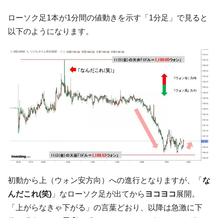
韓国は「中国と同じく」投資に不適格な国
『Money1』
ローソク足1本が1分間の値動きを示す「1分足」で見ると
だ。
以下のようになります。
『韓国銀行』が「金の保有量を増やしま
『Money1』
す」⇒「金を経由するドル入手」手段ではないのか？
韓国･外為取引量「1日当たり1,214.4億ド
『Money1』
ル」まで拡大 ⇒ 海外資金の動きに強く左右される状態
韓国･帰ってきた李在明。李在明を支持しな
『Money1』
い「50.5％」に上昇
韓国大統領府ボンクラ政策室長が告発され
『Money1』
た ⇒ 国家が行った恐るべき株価操作であり、空前の国政壟
断
韓国･警察職員が「丸刈りになって抗議活
『Money1』
動」
初動から上（ウォン安方向）への進行となりますが、「
な
中国だけが鉄鋼輸出を異常増加させる ⇒ 中
『Money1』
んだこれ(笑)
」なローソク足が出てから
ヨコヨコ
展開。
国の過剰生産が世界を蝕む。
「上がらなきゃ下がる」の言葉どおり、以降は急激に下
韓国製造業「半導体絶好調」のウラで他業
『Money1』