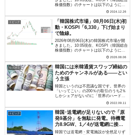
株価指数）のチャートは以下のようにな
っています（チャートは
2024.12.26
『Investing.com』より引用）。昨日はク
リスマス「聖誕節」で韓国株式市場はお
「韓国株式市場」08月06日(木)初
トピック
休み...
動・KOSPI「6,330」下げ始まり
で陰線。
2026年08月06日(木)の韓国株式市場が開
きました。10:05現在、KOSPI（韓国総合
株価指数）のチャートは以下のようにな
っています（チャートは
2026.08.06
『Investing.com』より引用）。下げて始
まり、現在のところ陰線。KOSPIは「6...
韓国には米韓通貨スワップ締結の
韓国経済
ためのチャンネルがある――とい
う主張
韓国というのは不思議な国です。世界の
「いってこい」の200％の取引のうち2％
しかシェアがないのに「世界のハードカ
レンシーになれる」と主張したり、「通
2022.09.11
貨スワップ」を執拗に求めたりと実に不
思議です。ウォン安が急進しているた
韓国･送電網が足りないので「原
トピック
め、またぞろ「通貨スワ...
発9基分」を無駄に発電。待機電
力8.9GW、1／4が送電網に接続
されていない！
韓国では送電網・変電施設が全然足りず