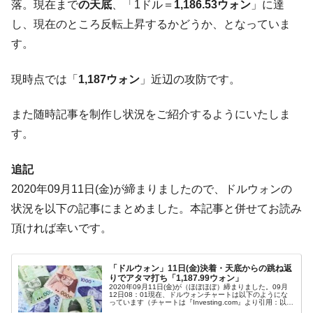
落。現在まで
の天底
、「1ドル＝
1,186.53ウォン
」に達
種は全般的「不調」⇒ PSIが示す現況は決して良くない。
し、現在のところ反転上昇するかどうか、となっていま
【米韓激突案件】韓国消費者院が『クーパ
『Money1』
ン』1人当たり賠償10万ウォンを認定 ⇒ 総額3兆7,000億
す。
韓国で猛暑。南東部では干ばつ
『Money1』
現時点では「
1,187ウォン
」近辺の攻防です。
韓国型イージス搭載の次世代駆逐艦
『Money1』
「KDDX」1番艦、2032年竣工と公示
また随時記事を制作し状況をご紹介するようにいたしま
【対日本円】ウォン安が急進！ 日米の協調
『Money1』
す。
に韓国がいっちょがみしたのでは。
韓国政府『BYD』車への補助金を全廃 ⇒ 実
『Money1』
追記
は韓国で『BYD』車は売れている。6カ月で対前年同期比
2020年09月11日(金)が締まりましたので、ドルウォンの
1.9倍！
状況を以下の記事にまとめました。本記事と併せてお読み
在韓米国大使スティールが着韓！⇒ さっそ
『Money1』
頂ければ幸いです。
く空港に詰めかけ「出て行け！」「極右勢力」のプラカー
ドを掲げる「在韓反米勢力」
「ドルウォン」11日(金)決着・天底からの跳ね返
韓国政府「2035年までに18.4GW規模のAIデ
『Money1』
りでアタマ打ち「1,187.99ウォン」
2020年09月11日(金)が（ほぼほぼ）締まりました。09月
ータセンター整備」⇒ だから無理だってば。
12日08：01現在、ドルウォンチャートは以下のようにな
っています（チャートは『Investing.com』より引用：以下
同）。長い陰線でしたが上（ウォン安方向）へ戻し、ロー