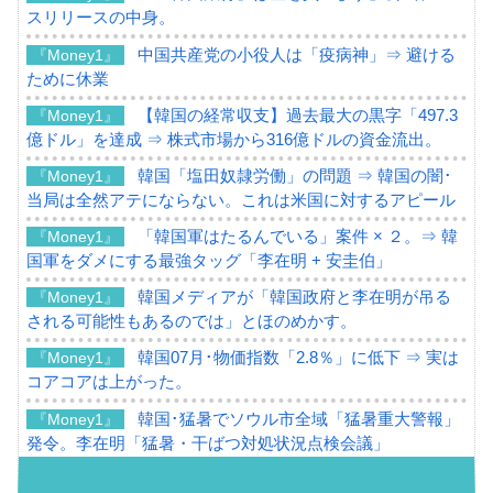
スリリースの中身。
中国共産党の小役人は「疫病神」⇒ 避ける
『Money1』
ために休業
【韓国の経常収支】過去最大の黒字「497.3
『Money1』
億ドル」を達成 ⇒ 株式市場から316億ドルの資金流出。
韓国「塩田奴隷労働」の問題 ⇒ 韓国の闇･
『Money1』
当局は全然アテにならない。これは米国に対するアピール
「韓国軍はたるんでいる」案件 × ２。⇒ 韓
『Money1』
国軍をダメにする最強タッグ「李在明 + 安圭伯」
韓国メディアが「韓国政府と李在明が吊る
『Money1』
される可能性もあるのでは」とほのめかす。
韓国07月･物価指数「2.8％」に低下 ⇒ 実は
『Money1』
コアコアは上がった。
韓国･猛暑でソウル市全域「猛暑重大警報」
『Money1』
発令。李在明「猛暑・干ばつ対処状況点検会議」
【日本市場再挑戦中】韓国『現代自動車』
『Money1』