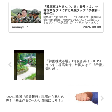
「韓国軍はたるんでいる」案件 × ２。⇒
韓国軍をダメにする最強タッグ「李在明 +
安圭伯」
弱将のもとに強兵なし――といわれます。韓国国防
部のTopは現在、Money1でもしつこくご紹介して
きたボンクラの安圭伯（アン・ギュベク）さんで
す。↑経済的無知蒙昧な李在明（イ・ジェミョン）
money1.jp
2026.08.08
さんと「韓国初の文官上がり」の国防部長官安圭伯
（アン...
「韓国株式市場」11日(金)終了・KOSPI
うっすら株高進行。外国人は「1.6千億」
売り越し
ついに韓国『産業銀行』現場から怒りの
声！「基金作るのもいい加減にしろ！」