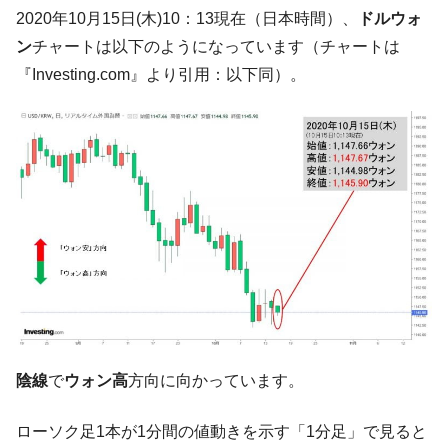
韓国「ここは北朝鮮なのか。選管がサーバ
『Money1』
2020年10月15日(木)10：13現在（日本時間）、
ドルウォ
ーにウソのデータを入力したのは明白だ」
ン
チャートは以下のようになっています（チャートは
韓国･李在明さっそく不動産対策で浅薄な発
『Money1』
『Investing.com』より引用：以下同）。
言。
韓国は「中国と同じく」投資に不適格な国
『Money1』
だ。
『韓国銀行』が「金の保有量を増やしま
『Money1』
す」⇒「金を経由するドル入手」手段ではないのか？
韓国･外為取引量「1日当たり1,214.4億ド
『Money1』
ル」まで拡大 ⇒ 海外資金の動きに強く左右される状態
韓国･帰ってきた李在明。李在明を支持しな
『Money1』
い「50.5％」に上昇
韓国大統領府ボンクラ政策室長が告発され
『Money1』
た ⇒ 国家が行った恐るべき株価操作であり、空前の国政壟
陰線
で
ウォン高
方向に向かっています。
断
韓国･警察職員が「丸刈りになって抗議活
『Money1』
ローソク足1本が1分間の値動きを示す「1分足」で見ると
動」