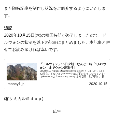
ドを掲げる「在韓反米勢力」
また随時記事を制作し状況をご紹介するようにいたしま
韓国政府「2035年までに18.4GW規模のAIデ
『Money1』
ータセンター整備」⇒ だから無理だってば。
す。
JPモルガン「韓国レバレッジETFの清算は
『Money1』
追記
ほぼ終わった」
2020年10月15日(木)の韓国時間が終了しましたので、ド
韓国『国民年金公団』株価暴落で200兆蒸
『Money1』
ルウォンの状況を以下の記事にまとめました。本記事と併
発。
せてお読み頂ければ幸いです。
韓国政府「ニセＫ-ブランドを通報しようキ
『Money1』
ャンペーン」⇒ あの名物教授も登場！
「ドルウォン」15日夕刻・なんと一時「1,141ウ
韓国「橋が落ちました」⇒ 耐久性「なさす
『Money1』
ォン」までウォン高進行！
ぎ」では。
2020年10月15日(木)の韓国時間※が終了しました。15：
42現在、ドルウォンチャートは以下のようになっています
（チャートは『Investing.com』より引用：以下同）。長い
韓国鉄鋼最大手『POSCO』ズブズブ沈む。
『Money1』
陰線となっています。一時は「1ドル＝1,141ウォン」ま
で...
money1.jp
2020.10.15
営業利益80.2％も減少
米国下院「韓国の公務員個人をターゲット
『Money1』
(柏ケミカル＠ｄｃｐ)
にぶん殴る法案」提出！⇒ クーパン問題は合衆国企業に対
する差別。許してはおかぬ
広告
韓国ボンクラ政策室長･金容範、株価暴落に
『Money1』