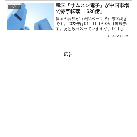
本日は再挑戦でウォン安へ進行してい...
韓国『サムスン電子』が中国市場
トピック
で赤字転落「-636億」
韓国の貿易が（通関ベースで）赤字続き
です。2022年は04～11月の8カ月連続赤
字。あと数日残っていますが、12月も赤
字が確定ですので9カ月連続になります。
2022.12.25
韓国が苦しいのは、対中国貿易でのもう
けが急減したことにあります。上掲のと
おり、202...
広告