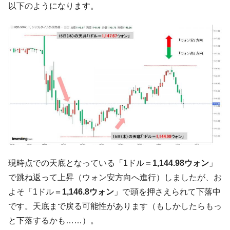
以下のようになります。
中国だけが鉄鋼輸出を異常増加させる ⇒ 中
『Money1』
国の過剰生産が世界を蝕む。
韓国製造業「半導体絶好調」のウラで他業
『Money1』
種は全般的「不調」⇒ PSIが示す現況は決して良くない。
【米韓激突案件】韓国消費者院が『クーパ
『Money1』
ン』1人当たり賠償10万ウォンを認定 ⇒ 総額3兆7,000億
韓国で猛暑。南東部では干ばつ
『Money1』
韓国型イージス搭載の次世代駆逐艦
『Money1』
「KDDX」1番艦、2032年竣工と公示
【対日本円】ウォン安が急進！ 日米の協調
『Money1』
に韓国がいっちょがみしたのでは。
現時点での天底となっている「1ドル＝
1,144.98ウォン
」
韓国政府『BYD』車への補助金を全廃 ⇒ 実
『Money1』
で跳ね返って上昇（ウォン安方向へ進行）しましたが、お
は韓国で『BYD』車は売れている。6カ月で対前年同期比
よそ「1ドル＝
1,146.8ウォン
」で頭を押さえられて下落中
1.9倍！
です。天底まで戻る可能性があります（もしかしたらもっ
在韓米国大使スティールが着韓！⇒ さっそ
『Money1』
と下落するかも……）。
く空港に詰めかけ「出て行け！」「極右勢力」のプラカー