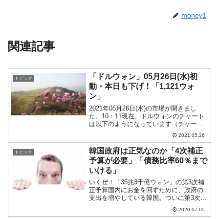
money1
関連記事
「ドルウォン」05月26日(水)初
トピック
動・本日も下げ！「1,121ウォ
ン」
2021年05月26日(水)の市場が開きまし
た。10：11現在、ドルウォンのチャート
は以下のようになっています（チャート
は『Investing.com』より引用）。本日も
2021.05.26
下げで始まっています。現在のところ「1
ドル＝1,121ウォン」近辺の攻...
韓国政府は正気なのか「4次補正
トピック
予算が必要」「債務比率60％まで
いける」
いくぜ！「35兆3千億ウォン」の第3次補
正予算国内にお金を回すために、政府の
支出を増やしている韓国。ついに第3次補
正予算まで編成されることになり、政府
2020.07.05
案の予算規模は「35兆3,000億ウォン」で