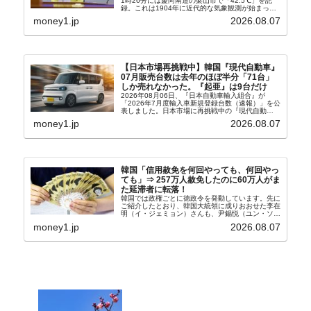
1時26分には慶尚南道の梁山市で「42.5℃」を記
録。これは1904年に近代的な気象観測が始まって
以来の韓国史上最高気温です。08月04日には、ソ
money1.jp
2026.08.07
ウル市全域への「猛暑重大警報」が発令され...
【日本市場再挑戦中】韓国『現代自動車』
07月販売台数は去年のほぼ半分「71台」
しか売れなかった。『起亜』は9台だけ
2026年08月06日、『日本自動車輸入組合』が
「2026年7月度輸入車新規登録台数（速報）」を公
表しました。日本市場に再挑戦中の『現代自動
車』、また日本市場を攻略したい『BYD』の販売
money1.jp
2026.08.07
台数はこの中に捉えられているはずです。先月から
は韓国の...
韓国「信用赦免を何回やっても、何回やっ
ても」⇒ 257万人赦免したのに60万人がま
た延滞者に転落！
韓国では政権ごとに徳政令を発動しています。先に
ご紹介したとおり、韓国大統領に成りおおせた李在
明（イ・ジェミョン）さんも、尹錫悦（ユン・ソギ
ョル）前政権が行った――「新出発基金」をバッド
money1.jp
2026.08.07
バンクにして不良債権の買い取りを行い、分割償還
や元利減免...