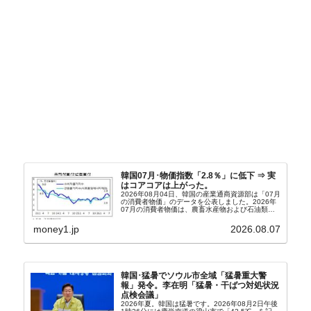
韓国07月･物価指数「2.8％」に低下 ⇒ 実
はコアコアは上がった。
2026年08月04日、韓国の産業通商資源部は「07月
の消費者物価」のデータを公表しました。2026年
07月の消費者物価は、農畜水産物および石油類の
上昇率が鈍化したことなどにより、前年同月比
2.8％上昇（06月は3.2％）となり、上昇率は前...
money1.jp
2026.08.07
韓国･猛暑でソウル市全域「猛暑重大警
報」発令。李在明「猛暑・干ばつ対処状況
点検会議」
2026年夏。韓国は猛暑です。2026年08月2日午後