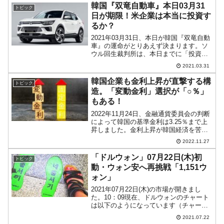
した。簡単にいえば、「政府が35兆3,000
韓国『双竜自動車』本日03月31
トピック
億...
日が期限！米企業は本当に投資す
るか？
2021年03月31日、本日が韓国『双竜自動
車』の運命がとりあえず決まります。ソ
ウル回生裁判所は、本日までに「投資意
向書」を提出するように命じています。
2021.03.31
この投資意向書は、アメリカ合衆国
『HAAHオートモーティブ・ホールディ
韓国企業も金利上昇が直撃する構
トピック
ングス』が『双竜自...
造。「変動金利」選択が「○％」
もある！
2022年11月24日、金融通貨委員会の判断
によって韓国の基準金利は3.25％まで上
昇しました。金利上昇が韓国経済を苦し
めています。秋慶鎬（チュ・ギョンホ）
2022.11.27
副首相兼企画財政部長官が自身で述べて
いますが韓国は複合危機といえる状況
「ドルウォン」07月22日(木)初
トピック
で、危機に至る...
動・ウォン安へ再挑戦「1,151ウ
ォン」
2021年07月22日(木)の市場が開きまし
た。10：09現在、ドルウォンのチャート
は以下のようになっています（チャート
は『Investing.com』より引用）。前日は
2021.07.22
残念ながら長い上ヒゲで終わりました。