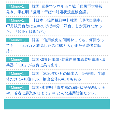
韓国･猛暑でソウル市全域「猛暑重大警報」
『Money1』
発令。李在明「猛暑・干ばつ対処状況点検会議」
【日本市場再挑戦中】韓国『現代自動車』
『Money1』
07月販売台数は去年のほぼ半分「71台」しか売れなかっ
た。『起亜』は9台だけ
韓国「信用赦免を何回やっても、何回やっ
『Money1』
ても」⇒ 257万人赦免したのに60万人がまた延滞者に転
落！
韓国K9専用砲弾･装薬自動供給装甲車両･珍
『Money1』
兵器「K10」が改良に乗り出す。
韓国「2026年07月の輸出入」絶好調。半導
『Money1』
体だけで410億ドル、輸出全体の41％もある
韓国･李在明「青年層の雇用状況が悪い。せ
『Money1』
や、若者に起業させよう」⇒ どんな雇用対策だソレ。
【韓国の外貨準備】2026年07月は4,279億ド
『Money1』
ル。外平債の発行「19.4億ドル」