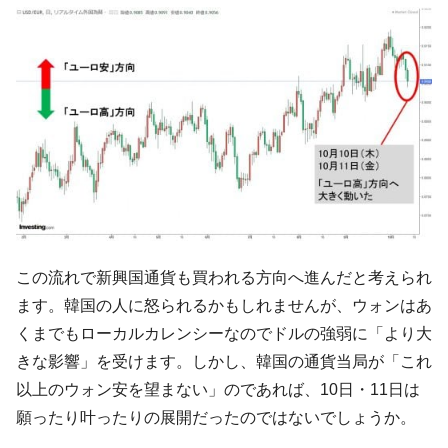
全て勝つといくら？ 競馬GI競走で勝利騎手がもら
Fact1
える賞金とは？
平成仮面ライダーの意外すぎるモチーフとは？
Fact1
発表から2日で大崩壊、鳴かず飛ばずに終わりそう
Fact1
なスーパーリーグとは？
日本人マスターズ挑戦の歴史。松山以前に最高位
Fact1
だった選手とは？
甲子園通算本塁打、最多の清原に次いで多く打っ
Fact1
ている意外な選手とは？
この流れで新興国通貨も買われる方向へ進んだと考えられ
セレクトセールの高額取引馬が稼いだ金額とは？
Fact1
ます。韓国の人に怒られるかもしれませんが、ウォンはあ
くまでもローカルカレンシーなのでドルの強弱に「より大
きな影響」を受けます。しかし、韓国の通貨当局が「これ
以上のウォン安を望まない」のであれば、10日・11日は
願ったり叶ったりの展開だったのではないでしょうか。