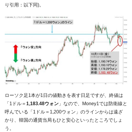
り引用：以下同)。
中国だけが鉄鋼輸出を異常増加させる ⇒ 中
『Money1』
国の過剰生産が世界を蝕む。
韓国製造業「半導体絶好調」のウラで他業
『Money1』
種は全般的「不調」⇒ PSIが示す現況は決して良くない。
【米韓激突案件】韓国消費者院が『クーパ
『Money1』
ン』1人当たり賠償10万ウォンを認定 ⇒ 総額3兆7,000億
韓国で猛暑。南東部では干ばつ
『Money1』
韓国型イージス搭載の次世代駆逐艦
『Money1』
「KDDX」1番艦、2032年竣工と公示
【対日本円】ウォン安が急進！ 日米の協調
『Money1』
に韓国がいっちょがみしたのでは。
ローソク足1本が1日の値動きを表す日足ですが、終値は
韓国政府『BYD』車への補助金を全廃 ⇒ 実
『Money1』
「1ドル＝
1,183.48ウォン
」なので、Money1では防衛線と
は韓国で『BYD』車は売れている。6カ月で対前年同期比
1.9倍！
呼んでいる「1ドル＝1,200ウォン」のラインからは遠ざ
かり、韓国の通貨当局もひと安心といったところでしょ
在韓米国大使スティールが着韓！⇒ さっそ
『Money1』
く空港に詰めかけ「出て行け！」「極右勢力」のプラカー
う。