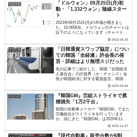
『SKイノベーション』の株価が
「ドルウォン」09月25日(月)初
トピック
「8.8％」も下落しま...
動・「1,332ウォン」陰線スター
ト
2023年09月25日(月)の市場が開きまし
た。10:00現在、ドルウォンのチャートは
以下のようになっています（チャートは
『Investing.com』より引用）。陰線スタ
2023.09.25
ートです。現在のところ「1ドル＝1,332
ウォン」近辺の攻防となって...
「日韓通貨スワップ協定」につい
トピック
ての韓国「全経連」許会長の発
言・詳細はより無理スジだった
先の記事でご紹介した、韓国『全国経済
人連合会』の許昌秀（ホ・チャンス）会
長が韓国経済に対する緊急提言。韓国メ
ディアによって「『日韓通貨スワップ協
2020.04.04
定』を締結すべし」（正確には「日本な
どとも通貨スワップを……」です）と提
『韓国GM』労組ストライキで累
トピック
案したことは分かるのです...
積損失「1万2千台」
韓国の自動車メーカー『韓国GM』でまた
労働組合がストライキを行っています
が、頭にきた『韓国GM』は2020年11月
06日、富平工場に2,150億ウォンを投資す
2020.11.07
る計画を保留にしました。この投資話
は、2020年10月22日に行われた労使間の
『現代自動車』販売台数が6割
トピック