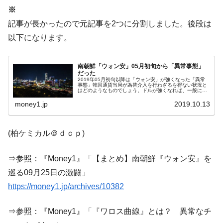
※
記事が長かったので元記事を2つに分割しました。後段は
以下になります。
南朝鮮「ウォン安」05月初旬から「異常事態」
だった
2019年05月初旬以降は「ウォン安」が強くなった「異常
事態」韓国通貨当局が為替介入を行わざるを得ない状況と
はどのようなものでしょう。ドルが強くなれば、一般に他
の通貨は安くなりますので、まずドルがあまりに強くなり
通貨安が許容できないほど進行...
money1.jp
2019.10.13
(柏ケミカル＠ｄｃｐ)
⇒参照：『Money1』「【まとめ】南朝鮮『ウォン安』を
巡る09月25日の激闘」
https://money1.jp/archives/10382
⇒参照：『Money1』「『ワロス曲線』とは？ 異常なチ