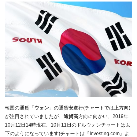
韓国「ここは北朝鮮なのか。選管がサーバ
『Money1』
ーにウソのデータを入力したのは明白だ」
韓国･李在明さっそく不動産対策で浅薄な発
『Money1』
言。
韓国は「中国と同じく」投資に不適格な国
『Money1』
だ。
『韓国銀行』が「金の保有量を増やしま
『Money1』
す」⇒「金を経由するドル入手」手段ではないのか？
韓国･外為取引量「1日当たり1,214.4億ド
『Money1』
ル」まで拡大 ⇒ 海外資金の動きに強く左右される状態
韓国･帰ってきた李在明。李在明を支持しな
『Money1』
い「50.5％」に上昇
韓国大統領府ボンクラ政策室長が告発され
『Money1』
韓国の通貨「
ウォン
」の通貨安進行(チャートでは上方向)
た ⇒ 国家が行った恐るべき株価操作であり、空前の国政壟
が注目されていましたが、
通貨高
方向に向かい、2019年
断
10月12日14時現在、10月11日のドルウォンチャートは以
韓国･警察職員が「丸刈りになって抗議活
『Money1』
下のようになっています(チャートは『Investing.com』よ
動」