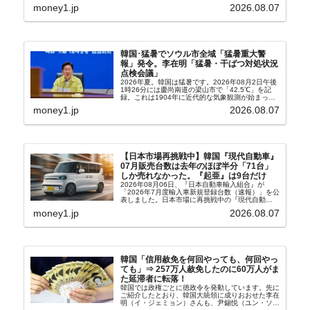
2.8％上昇（06月は3.2％）となり、上昇率は前...
money1.jp
2026.08.07
韓国･猛暑でソウル市全域「猛暑重大警
報」発令。李在明「猛暑・干ばつ対処状況
点検会議」
2026年夏。韓国は猛暑です。2026年08月2日午後
1時26分には慶尚南道の梁山市で「42.5℃」を記
録。これは1904年に近代的な気象観測が始まって
以来の韓国史上最高気温です。08月04日には、ソ
money1.jp
2026.08.07
ウル市全域への「猛暑重大警報」が発令され...
【日本市場再挑戦中】韓国『現代自動車』
07月販売台数は去年のほぼ半分「71台」
しか売れなかった。『起亜』は9台だけ
2026年08月06日、『日本自動車輸入組合』が
「2026年7月度輸入車新規登録台数（速報）」を公
表しました。日本市場に再挑戦中の『現代自動
車』、また日本市場を攻略したい『BYD』の販売
money1.jp
2026.08.07
台数はこの中に捉えられているはずです。先月から
は韓国の...
韓国「信用赦免を何回やっても、何回やっ
ても」⇒ 257万人赦免したのに60万人がま
た延滞者に転落！
韓国では政権ごとに徳政令を発動しています。先に
ご紹介したとおり、韓国大統領に成りおおせた李在
明（イ・ジェミョン）さんも、尹錫悦（ユン・ソギ