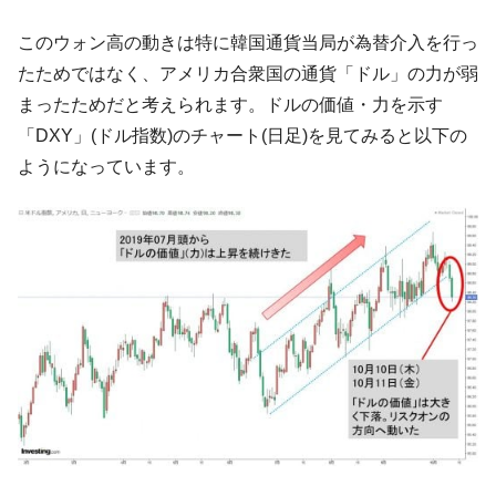
ドを掲げる「在韓反米勢力」
韓国政府「2035年までに18.4GW規模のAIデ
このウォン高の動きは特に韓国通貨当局が為替介入を行っ
『Money1』
ータセンター整備」⇒ だから無理だってば。
たためではなく、アメリカ合衆国の通貨「ドル」の力が弱
JPモルガン「韓国レバレッジETFの清算は
『Money1』
まったためだと考えられます。ドルの価値・力を示す
ほぼ終わった」
「DXY」(ドル指数)のチャート(日足)を見てみると以下の
韓国『国民年金公団』株価暴落で200兆蒸
『Money1』
ようになっています。
発。
韓国政府「ニセＫ-ブランドを通報しようキ
『Money1』
ャンペーン」⇒ あの名物教授も登場！
韓国「橋が落ちました」⇒ 耐久性「なさす
『Money1』
ぎ」では。
韓国鉄鋼最大手『POSCO』ズブズブ沈む。
『Money1』
営業利益80.2％も減少
米国下院「韓国の公務員個人をターゲット
『Money1』
にぶん殴る法案」提出！⇒ クーパン問題は合衆国企業に対
する差別。許してはおかぬ
韓国ボンクラ政策室長･金容範、株価暴落に
『Money1』