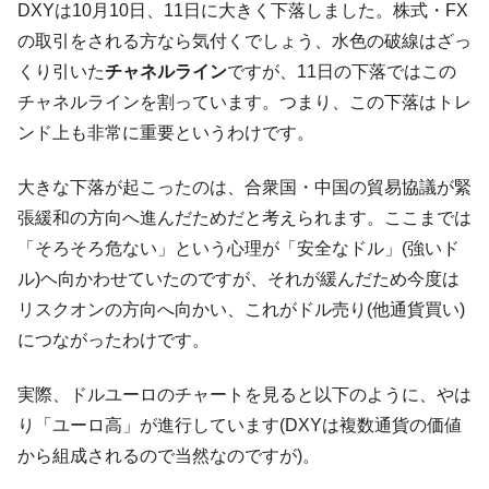
DXYは10月10日、11日に大きく下落しました。株式・FX
他人事のような発言。
の取引をされる方なら気付くでしょう、水色の破線はざっ
韓国半導体『SKハイニックス』2026年2Qの
『Money1』
くり引いた
チャネルライン
ですが、11日の下落ではこの
業績「史上最高益」当期純利益は前年同期比13.4倍に。
チャネルラインを割っています。つまり、この下落はトレ
韓国･加徳島新国際空港「またも暗礁」の危
『Money1』
ンド上も非常に重要というわけです。
機 ⇒ 10.7兆では損が出るからできない。
【速報】韓国株式市場の暴落・本日07月29
『Money1』
大きな下落が起こったのは、合衆国・中国の貿易協議が緊
日(水)もサイドカー・サーキットブレイカーの二段コンボ
張緩和の方向へ進んだためだと考えられます。ここまでは
発動！
「そろそろ危ない」という心理が「安全なドル」(強いド
IT産業は人を雇用する効果は低い。全産業の
『Money1』
ル)ヘ向かわせていたのですが、それが緩んだため今度は
半分未満しか雇用を生まない
リスクオンの方向へ向かい、これがドル売り(他通貨買い)
日本の誇る海洋資源調査船『白嶺』は先進技術の
Fact1
につながったわけです。
塊！
夏の甲子園、優勝校を最も多く輩出している都道
Fact1
実際、ドルユーロのチャートを見ると以下のように、やは
府県とは？
り「ユーロ高」が進行しています(DXYは複数通貨の価値
今話題の「楽天ライオンズ」とは？
Fact1
から組成されるので当然なのですが)。
奇跡の毛色「白毛馬」とは？
Fact1