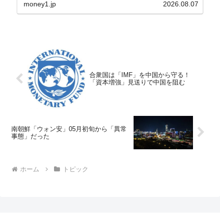
ョル）前政権が行った――「新出発基金」をバッド
money1.jp
2026.08.07
バンクにして不良債権の買い取りを行い、分割償還
や元利減免...
合衆国は「IMF」を中国から守る！
「資本増強」見送りで中国を阻む
南朝鮮「ウォン安」05月初旬から「異常
事態」だった
ホーム
トピック