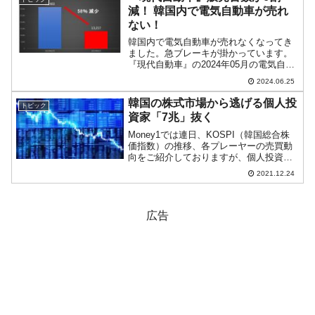
賃金...
減！ 韓国内で電気自動車が売れ
ない！
韓国内で電気自動車が売れなくなってき
ました。急ブレーキが掛かっています。
『現代自動車』の2024年05月の電気自動
車の販売台数は「1万3,217台」と集計さ
2024.06.25
れました。昨年同期、すなわち2023年05
月が「3万1,483台」なので、なんと対
韓国の株式市場から逃げる個人投
トピック
前...
資家「7兆」抜く
Money1では連日、KOSPI（韓国総合株
価指数）の推移、各プレーヤーの売買動
向をご紹介しておりますが、個人投資家
の動きに異変アリです。韓国の個人投資
2021.12.24
家が株式市場から資金を抜いています。
以下をご覧ください。直近1カ月（2021
年11月24...
広告