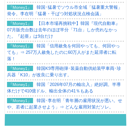
韓国･猛暑でソウル市全域「猛暑重大警報」
『Money1』
発令。李在明「猛暑・干ばつ対処状況点検会議」
【日本市場再挑戦中】韓国『現代自動車』
『Money1』
07月販売台数は去年のほぼ半分「71台」しか売れなかっ
た。『起亜』は9台だけ
韓国「信用赦免を何回やっても、何回やっ
『Money1』
ても」⇒ 257万人赦免したのに60万人がまた延滞者に転
落！
韓国K9専用砲弾･装薬自動供給装甲車両･珍
『Money1』
兵器「K10」が改良に乗り出す。
韓国「2026年07月の輸出入」絶好調。半導
『Money1』
体だけで410億ドル、輸出全体の41％もある
韓国･李在明「青年層の雇用状況が悪い。せ
『Money1』
や、若者に起業させよう」⇒ どんな雇用対策だソレ。
【韓国の外貨準備】2026年07月は4,279億ド
『Money1』
ル。外平債の発行「19.4億ドル」