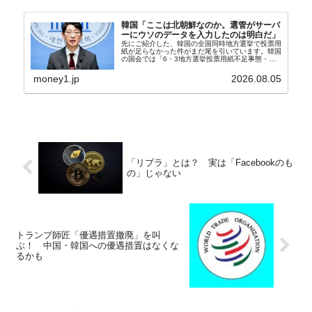
韓国「ここは北朝鮮なのか。選管がサーバ
ーにウソのデータを入力したのは明白だ」
先にご紹介した、韓国の全国同時地方選挙で投票用
紙が足らなかった件がまだ尾を引いています。韓国
の国会では「6・3地方選挙投票用紙不足事態・国
政調査特別委員会」が設けられ、調査を続けていま
す。『国民の力』の朱晋佑（チュ・ジヌ）議員はそ
money1.jp
2026.08.05
の委員の一...
「リブラ」とは？ 実は「Facebookのも
の」じゃない
トランプ師匠「優遇措置撤廃」を叫
ぶ！ 中国・韓国への優遇措置はなくな
るかも