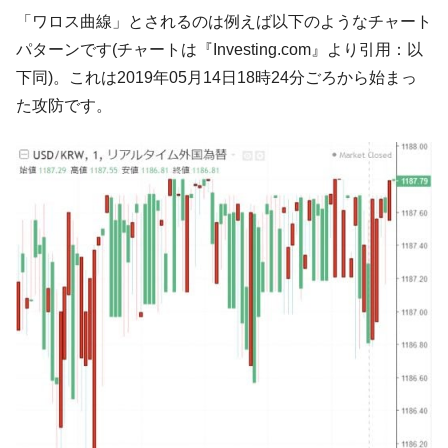
営業利益80.2％も減少
「ワロス曲線」とされるのは例えば以下のようなチャート
米国下院「韓国の公務員個人をターゲット
パターンです(チャートは『Investing.com』より引用：以
『Money1』
にぶん殴る法案」提出！⇒ クーパン問題は合衆国企業に対
下同)。これは2019年05月14日18時24分ごろから始まっ
する差別。許してはおかぬ
た攻防です。
韓国ボンクラ政策室長･金容範、株価暴落に
『Money1』
他人事のような発言。
韓国半導体『SKハイニックス』2026年2Qの
『Money1』
業績「史上最高益」当期純利益は前年同期比13.4倍に。
韓国･加徳島新国際空港「またも暗礁」の危
『Money1』
機 ⇒ 10.7兆では損が出るからできない。
【速報】韓国株式市場の暴落・本日07月29
『Money1』
日(水)もサイドカー・サーキットブレイカーの二段コンボ
発動！
IT産業は人を雇用する効果は低い。全産業の
『Money1』
半分未満しか雇用を生まない
韓国「株式市場が賭博場のように変質した
『Money1』
のは政界の責任だ」