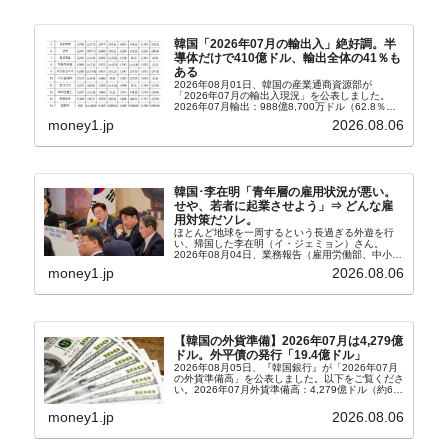
韓国「2026年07月の輸出入」絶好調。半
導体だけで410億ドル、輸出全体の41％も
ある
2026年08月01日、韓国の産業通商資源部が
「2026年07月の輸出入現況」を公表しました。
2026年07月輸出：988億8,700万ドル（62.8％）
輸入：685億6,300万ドル（26.5％）貿易収支：
money1.jp
2026.08.06
303億2,400万ドル2026...
韓国･李在明「青年層の雇用状況が悪い。
せや、若者に起業させよう」⇒ どんな雇
用対策だソレ。
ほとんど地球を一周するという長過ぎる外遊を行
い、帰国した李在明（イ・ジェミョン）さん。
2026年08月04日、業務報告（雇用労働部、中小ベ
ンチャー企業部、公正取引委員会）を主催。この席
money1.jp
2026.08.06
上、韓国大統領に成りおおせた李在明（イ・ジェミ
ョン）さん...
【韓国の外貨準備】2026年07月は4,279億
ドル。外平債の発行「19.4億ドル」
2026年08月05日、『韓国銀行』が「2026年07月
の外貨準備高」を公表しました。以下をご覧くださ
い。2026年07月外貨準備高：4,279億ドル（約67
兆4,456億円）※前月比：+6億ドル＜＜内訳＞＞
⇒Securities：3,80...
money1.jp
2026.08.06