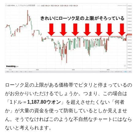
平成仮面ライダーの意外すぎるモチーフとは？
Fact1
発表から2日で大崩壊、鳴かず飛ばずに終わりそう
Fact1
なスーパーリーグとは？
日本人マスターズ挑戦の歴史。松山以前に最高位
Fact1
だった選手とは？
甲子園通算本塁打、最多の清原に次いで多く打っ
Fact1
ている意外な選手とは？
セレクトセールの高額取引馬が稼いだ金額とは？
Fact1
ローソク足の上限がある価格帯でピタリと停まっているの
がお分かりいただけるでしょうか。つまり、この場合は
「1ドル＝
1,187.80ウオン
」を超えさせたくない「何者
か」が大量の資金を使って防衛しているとしか見えませ
ん。そうでなければこのような不自然なチャートにはなら
ないと考えられます。