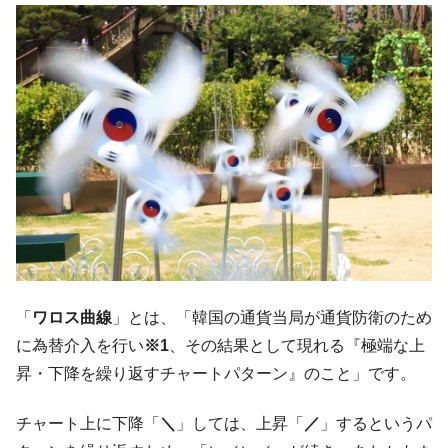
韓国大統領府ボンクラ政策室長が告発され
『Money1』
た ⇒ 国家が行った恐るべき株価操作であり、空前の国政壟
断
韓国･警察職員が「丸刈りになって抗議活
『Money1』
動」
中国だけが鉄鋼輸出を異常増加させる ⇒ 中
『Money1』
国の過剰生産が世界を蝕む。
韓国製造業「半導体絶好調」のウラで他業
『Money1』
種は全般的「不調」⇒ PSIが示す現況は決して良くない。
【米韓激突案件】韓国消費者院が『クーパ
『Money1』
ン』1人当たり賠償10万ウォンを認定 ⇒ 総額3兆7,000億
韓国で猛暑。南東部では干ばつ
『Money1』
「
ワロス曲線
」とは、「韓国の通貨当局が通貨防衛のため
に為替介入を行い
※1
、その結果として現れる『極端な上
韓国型イージス搭載の次世代駆逐艦
『Money1』
「KDDX」1番艦、2032年竣工と公示
昇・下降を繰り返すチャートパターン』のこと」です。
【対日本円】ウォン安が急進！ 日米の協調
『Money1』
チャート上に下降「
＼
」しては、上昇「
／
」するというパ
に韓国がいっちょがみしたのでは。