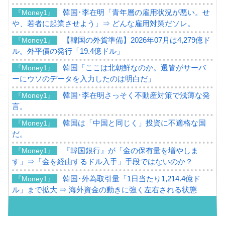
韓国･李在明「青年層の雇用状況が悪い。せ
『Money1』
や、若者に起業させよう」⇒ どんな雇用対策だソレ。
【韓国の外貨準備】2026年07月は4,279億ド
『Money1』
ル。外平債の発行「19.4億ドル」
韓国「ここは北朝鮮なのか。選管がサーバ
『Money1』
ーにウソのデータを入力したのは明白だ」
韓国･李在明さっそく不動産対策で浅薄な発
『Money1』
言。
韓国は「中国と同じく」投資に不適格な国
『Money1』
だ。
『韓国銀行』が「金の保有量を増やしま
『Money1』
す」⇒「金を経由するドル入手」手段ではないのか？
韓国･外為取引量「1日当たり1,214.4億ド
『Money1』
ル」まで拡大 ⇒ 海外資金の動きに強く左右される状態
韓国･帰ってきた李在明。李在明を支持しな
『Money1』
い「50.5％」に上昇