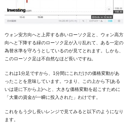
韓国「2026年1Q 資金循環統計」面白い結果
『Money1』
に。
韓国化学企業最大手『ロッテケミカル』純
『Money1』
借入金が約8兆。信用格付け「ネガティブ」にダウン
ウォン安方向へと上昇する赤いローソク足と、ウォン高方
韓国株式市場･暗黒の火曜日。サーキットブ
『Money1』
向へと下降する緑のローソク足が入り乱れて、ある一定の
レイカーも発動！ 半導体2銘柄の暴落
為替水準を守ろうとしているのが見てとれます。しかも、
韓国･カードローン金利「15％」突破！
『Money1』
このローソク足は不自然なほど長いですね。
日本の誇る海洋資源調査船『白嶺』は先進技術の
Fact1
塊！
これは1分足ですから、1分間にこれだけの価格変動があ
ったことを意味しています。つまり、この上から下(ある
夏の甲子園、優勝校を最も多く輩出している都道
Fact1
府県とは？
いは逆に下から上)へと、大きな価格変動を起こすために
今話題の「楽天ライオンズ」とは？
「大量の資金が一瞬に投入された」わけです。
Fact1
奇跡の毛色「白毛馬」とは？
Fact1
これをもう少し長いレンジで見てみると以下のようになり
全て勝つといくら？ 競馬GI競走で勝利騎手がもら
Fact1
ます。
える賞金とは？