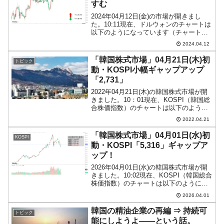
すむ
2024年04月12日(金)の市場が開きまし
た。10:11現在、ドルウォンのチャートは
以下のようになっています（チャートは
『Investing.com』より引用）。これから
2024.04.12
ローソク足の調整が入るかもしれません
が、前日も陽線で締まり、本日も陽...
「韓国株式市場」04月21日(木)初
トピック
動・KOSPI小幅ギャップアップ
「2,731」
2022年04月21日(木)の韓国株式市場が開
きました。10：01現在、KOSPI（韓国総
合株価指数）のチャートは以下のように
なっています（チャートは
2022.04.21
『Investing.com』より引用）。小幅にギ
ャップアップして始まりました。
「韓国株式市場」04月01日(水)初
KOSPI
KOSPI...
動・KOSPI「5,316」ギャップア
ップ！
2026年04月01日(水)の韓国株式市場が開
きました。10:02現在、KOSPI（韓国総合
株価指数）のチャートは以下のようにな
っています（チャートは
2026.04.01
『Investing.com』より引用）。ギャップ
アップして始まりました。KOSPIは「5...
韓国の精油企業の再編 ⇒ 持続可
トピック
能にしようよ――という話。