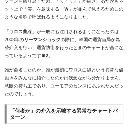
ターンを繰り返すため、「＼／＼／」が続き、あたかもネ
韓国政府『BYD』車への補助金を全廃 ⇒ 実
『Money1』
ット上で「笑」を意味する「
Ｗ
」が並んで見えるためこの
は韓国で『BYD』車は売れている。6カ月で対前年同期比
1.9倍！
ような名称で呼ばれるようになりました。
在韓米国大使スティールが着韓！⇒ さっそ
『Money1』
「ワロス曲線」が一般にも注目されるようになったのは、
く空港に詰めかけ「出て行け！」「極右勢力」のプラカー
ドを掲げる「在韓反米勢力」
2008年の
リーマンショック
の際に、韓国の通貨当局が為
韓国政府「2035年までに18.4GW規模のAIデ
替介入を行い、通貨防衛を行ったときのチャートが基にな
『Money1』
ータセンター整備」⇒ だから無理だってば。
っているようです
※2
。
JPモルガン「韓国レバレッジETFの清算は
『Money1』
ほぼ終わった」
誰が命名したのか、誰が最初にワロス曲線という異常な値
動きをみんなに紹介したのかは残念ながら分かりません。
韓国『国民年金公団』株価暴落で200兆蒸
『Money1』
発。
慧眼の持ち主であり、ユーモアのセンスにあふれた人だっ
たのでしょう。
韓国政府「ニセＫ-ブランドを通報しようキ
『Money1』
ャンペーン」⇒ あの名物教授も登場！
韓国「橋が落ちました」⇒ 耐久性「なさす
「何者か」の介入を示唆する異常なチャートパ
『Money1』
ぎ」では。
ターン
韓国鉄鋼最大手『POSCO』ズブズブ沈む。
『Money1』