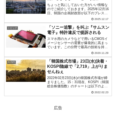
ちょっと気にしておいた方がいい情報な
のでご紹介しておきます。2025年12月16
日、韓国の企画財政部が以下のプレスリ
リースを出しました。タイトルは「精油
2025.12.17
産業の戦略的転換と持続可能な成長の議
論」です。⇒参照・引用元：『韓国 企画
「ソニー追撃」を叫ぶ『サムスン
トピック
財政部』公式サ...
電子』特許違反で提訴される
スマホ用のカメラなどで用いるCMOSイ
メージセンサーの需要が爆発的に高まっ
ています。この分野で最高の技術を持
ち、世界シェアのほぼ半分を押さえてい
2020.11.29
るのは『ソニー』です。韓国の『サムス
ン電子』は世界シェア約21％で第2位。同
「韓国株式市場」23日(水)決着・
KOSPI
社は「ソニーを追撃だ...
KOSPI陰線で「2,719」上がりま
せんねぇ
2022年02月23日(水)の韓国株式市場が締
まりました。15：31現在、KOSPI（韓国
総合株価指数）のチャートは以下のよう
になっています（チャートは
2022.02.23
『Investing.com』より引用）。一時は
「2,705」まで下げたのですが、「2,...
広告