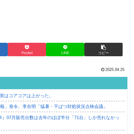
Pocket
LINE
コピー
2025.04.25
⇒ 実はコアコアは上がった。
警報」発令。李在明「猛暑・干ばつ対処状況点検会議」
』07月販売台数は去年のほぼ半分「71台」しか売れなかっ