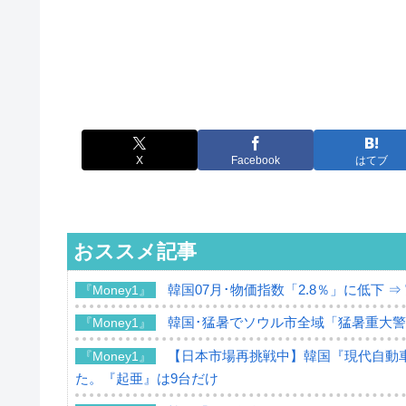
X
Facebook
はてブ
おススメ記事
韓国07月･物価指数「2.8％」に低下 
『Money1』
韓国･猛暑でソウル市全域「猛暑重大
『Money1』
【日本市場再挑戦中】韓国『現代自動車
『Money1』
た。『起亜』は9台だけ