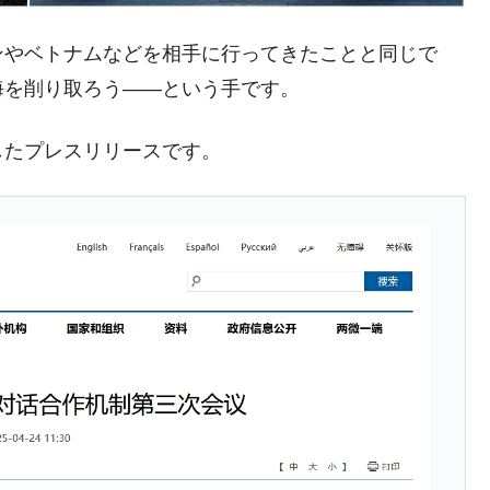
術の塊！
ンやベトナムなどを相手に行ってきたことと同じで
都道府県とは？
海を削り取ろう――という手です。
したプレスリリースです。
がもらえる賞金とは？
？
りそうなスーパーリーグとは？
高位だった選手とは？
打っている意外な選手とは？
は？