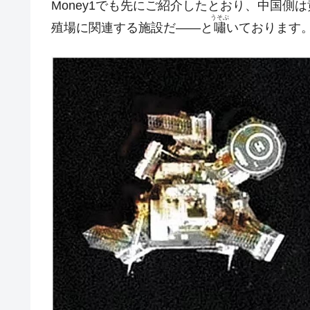
Money1でも先にご紹介したとおり、中国
JPモルガン「韓国レバレッジETFの
『Money1』
うそぶ
殖場に関連する施設だ――と
嘯
いております
韓国『国民年金公団』株価暴落で200
『Money1』
韓国政府「ニセＫ-ブランドを通報しよ
『Money1』
韓国「橋が落ちました」⇒ 耐久性「な
『Money1』
韓国鉄鋼最大手『POSCO』ズブズブ沈
『Money1』
米国下院「韓国の公務員個人をターゲ
『Money1』
する差別。許してはおかぬ
韓国ボンクラ政策室長･金容範、株価
『Money1』
韓国半導体『SKハイニックス』2026
『Money1』
韓国･加徳島新国際空港「またも暗礁」の
『Money1』
【速報】韓国株式市場の暴落・本日07
『Money1』
発動！
IT産業は人を雇用する効果は低い。全
『Money1』