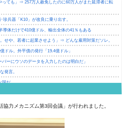
っても」⇒ 257万人赦免したのに60万人がまた延滞者に転
･珍兵器「K10」が改良に乗り出す。
。半導体だけで410億ドル、輸出全体の41％もある
。せや、若者に起業させよう」⇒ どんな雇用対策だソレ。
79億ドル。外平債の発行「19.4億ドル」
ーバーにウソのデータを入力したのは明白だ」
薄な発言。
な国だ。
ます」⇒「金を経由するドル入手」手段ではないのか？
4億ドル」まで拡大 ⇒ 海外資金の動きに強く左右される状態
務対話協力メカニズム第3回会議」が行われました。
ない「50.5％」に上昇
れた ⇒ 国家が行った恐るべき株価操作であり、空前の国政