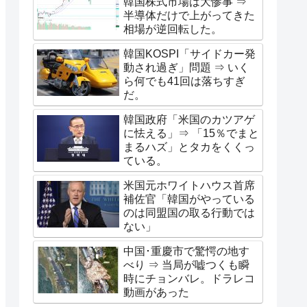
韓国株式市場は大惨事 ⇒
半導体だけで上がってきた
相場が逆回転した。
韓国KOSPI「サイドカー発
動され過ぎ」問題 ⇒ いく
ら何でも41回は落ちすぎ
だ。
韓国政府「米国のカツアゲ
に怯える」⇒ 「15％でまと
まるハズ」とタカをくくっ
ている。
米国元ホワイトハウス首席
補佐官「韓国がやっている
のは同盟国の取る行動では
ない」
中国･重慶市で驚愕の地す
べり ⇒ 当局が嘘つくも瞬
時にチョンバレ。ドラレコ
動画があった