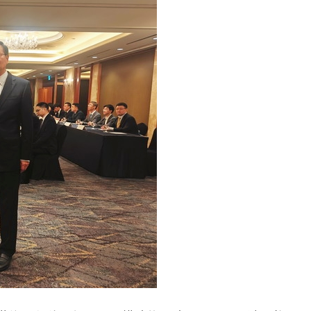
議活動」
⇒ 中国の過剰生産が世界を蝕む。
業種は全般的「不調」⇒ PSIが示す現況は決して良くない。
ン』1人当たり賠償10万ウォンを認定 ⇒ 総額3兆7,000億
DX」1番艦、2032年竣工と公示
の協調に韓国がいっちょがみしたのでは。
⇒ 実は韓国で『BYD』車は売れている。6カ月で対前年同期比
さっそく空港に詰めかけ「出て行け！」「極右勢力」のプラカー
模のAIデータセンター整備」⇒ だから無理だってば。