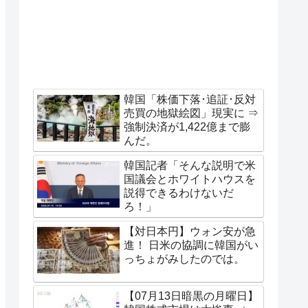
韓国「株価下落･追証･反対
売買の地獄絵図」現実に ⇒
強制決済が1,422億まで膨
んだ。
韓国記者「そんな説明で米
国議会とホワイトハウスを
説得できるわけないだ
ろ！」
【対日本円】ウォン安が急
進！ 日米の協調に韓国がい
っちょがみしたのでは。
【07月13日暗黒の月曜日】