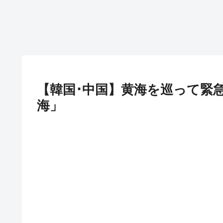
【韓国･中国】黄海を巡って緊
海」