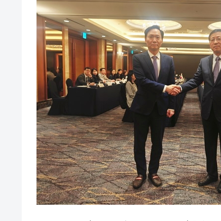
壟断
韓国･警察職員が「丸刈りになって抗
『Money1』
中国だけが鉄鋼輸出を異常増加させる 
『Money1』
韓国製造業「半導体絶好調」のウラで他
『Money1』
【米韓激突案件】韓国消費者院が『クーパ
『Money1』
韓国で猛暑。南東部では干ばつ
『Money1』
韓国型イージス搭載の次世代駆逐艦「KD
『Money1』
【対日本円】ウォン安が急進！ 日米
『Money1』
韓国政府『BYD』車への補助金を全廃 
『Money1』
1.9倍！
在韓米国大使スティールが着韓！⇒ 
『Money1』
ドを掲げる「在韓反米勢力」
韓国政府「2035年までに18.4GW規
『Money1』