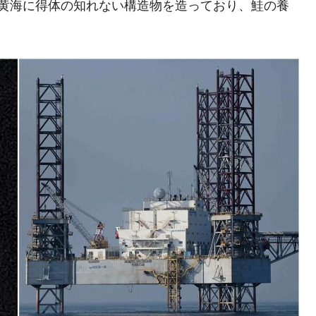
側は黄海に得体の知れない構造物を造っており、鮭の養
清算はほぼ終わった」
。
兆蒸発。
うキャンペーン」⇒ あの名物教授も登場！
さすぎ」では。
む。営業利益80.2％も減少
ットにぶん殴る法案」提出！⇒ クーパン問題は合衆国企業に対
暴落に他人事のような発言。
年2Qの業績「史上最高益」当期純利益は前年同期比13.4倍に。
危機 ⇒ 10.7兆では損が出るからできない。
月29日(水)もサイドカー・サーキットブレイカーの二段コンボ
産業の半分未満しか雇用を生まない