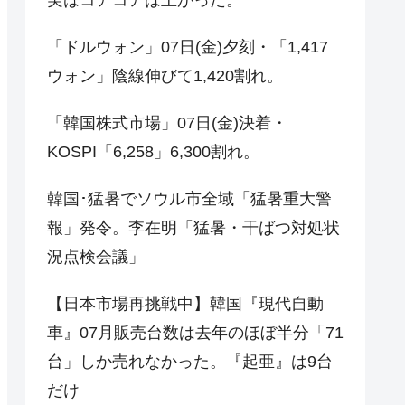
「ドルウォン」07日(金)夕刻・「1,417
ウォン」陰線伸びて1,420割れ。
「韓国株式市場」07日(金)決着・
KOSPI「6,258」6,300割れ。
韓国･猛暑でソウル市全域「猛暑重大警
報」発令。李在明「猛暑・干ばつ対処状
況点検会議」
【日本市場再挑戦中】韓国『現代自動
車』07月販売台数は去年のほぼ半分「71
台」しか売れなかった。『起亜』は9台
だけ