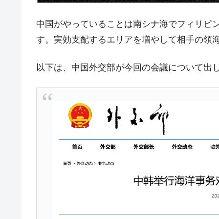
日本の誇る海洋資源調査船『白嶺』は先進技
Fact1
中国がやっていることは南シナ海でフィリピ
夏の甲子園、優勝校を最も多く輩出している
Fact1
す。実効支配するエリアを増やして相手の領
今話題の「楽天ライオンズ」とは？
Fact1
奇跡の毛色「白毛馬」とは？
Fact1
以下は、中国外交部が今回の会議について出
全て勝つといくら？ 競馬GI競走で勝利騎手
Fact1
平成仮面ライダーの意外すぎるモチーフとは
Fact1
発表から2日で大崩壊、鳴かず飛ばずに終わ
Fact1
日本人マスターズ挑戦の歴史。松山以前に最
Fact1
甲子園通算本塁打、最多の清原に次いで多く
Fact1
セレクトセールの高額取引馬が稼いだ金額と
Fact1