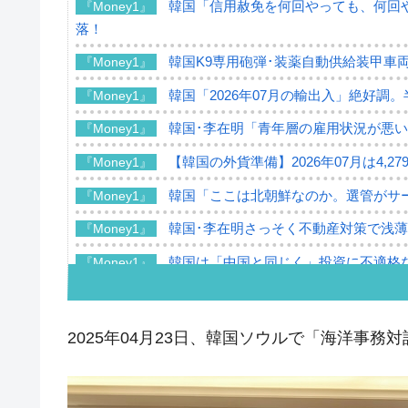
韓国「信用赦免を何回やっても、何回や
『Money1』
落！
韓国K9専用砲弾･装薬自動供給装甲車両
『Money1』
韓国「2026年07月の輸出入」絶好調
『Money1』
韓国･李在明「青年層の雇用状況が悪い
『Money1』
【韓国の外貨準備】2026年07月は4,2
『Money1』
韓国「ここは北朝鮮なのか。選管がサ
『Money1』
韓国･李在明さっそく不動産対策で浅
『Money1』
韓国は「中国と同じく」投資に不適格
『Money1』
『韓国銀行』が「金の保有量を増やし
『Money1』
韓国･外為取引量「1日当たり1,214.
『Money1』
2025年04月23日、韓国ソウルで「海洋事
韓国･帰ってきた李在明。李在明を支持し
『Money1』
韓国大統領府ボンクラ政策室長が告発さ
『Money1』