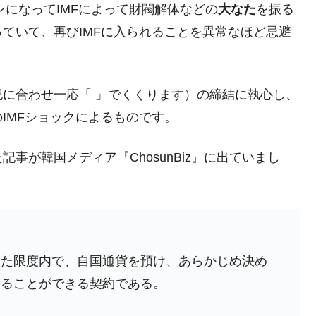
⇒ 中国の過剰生産が世界を蝕む。
ンになってIMFによって財閥解体などの
大なた
を振る
ていて、再びIMFに入られることを異常なほど忌避
業種は全般的「不調」⇒ PSIが示す現況は決して良くない。
ン』1人当たり賠償10万ウォンを認定 ⇒ 総額3兆7,000億
に合わせ一応「 」でくくります）の締結に執心し、
DX」1番艦、2032年竣工と公示
IMFショックによるものです。
の協調に韓国がいっちょがみしたのでは。
事が韓国メディア『ChosunBiz』に出ていまし
⇒ 実は韓国で『BYD』車は売れている。6カ月で対前年同期比
さっそく空港に詰めかけ「出て行け！」「極右勢力」のプラカー
模のAIデータセンター整備」⇒ だから無理だってば。
めた限度内で、自国通貨を預け、あらかじめ決め
清算はほぼ終わった」
くることができる契約である。
兆蒸発。