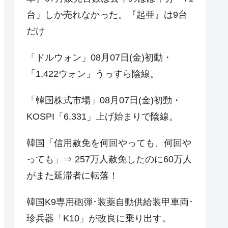
台」しか売れなかった。『起亜』は9台
だけ
「ドルウォン」08月07日(金)初動・
「1,422ウォン」うっすら陰線。
「韓国株式市場」08月07日(金)初動・
KOSPI「6,331」上げ始まりで陰線。
韓国「信用赦免を何回やっても、何回や
っても」⇒ 257万人赦免したのに60万人
がまた延滞者に転落！
韓国K9専用砲弾･装薬自動供給装甲車両･
珍兵器「K10」が改良に乗り出す。