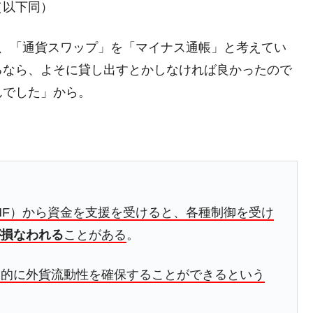
（以下同）
術の塊！
都道府県とは？
」、「通貨スワップ」を「マイナス通帳」と考えてい
るなら、よそに貸し出すとかしなければ良かったので
んでした」から。
がもらえる賞金とは？
？
りそうなスーパーリーグとは？
高位だった選手とは？
MF）から資金を支援を受けると、各種制御を受け
打っている意外な選手とは？
が損なわれる
ことがある
。
は？
定的に外貨流動性を確保することができるという