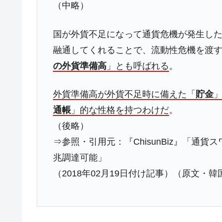
（中略）
韓国政府「ニセＫ-ブランドを通報しよ
『Money1』
韓国「橋が落ちました」⇒ 耐久性「な
『Money1』
国が外貨不足になって通貨危機が発生し
韓国鉄鋼最大手『POSCO』ズブズブ沈
『Money1』
融通してくれることで、流動性危機を渡
米国下院「韓国の公務員個人をターゲ
『Money1』
の外貨準備高
」とも呼ばれる
。
する差別。許してはおかぬ
韓国ボンクラ政策室長･金容範、株価
『Money1』
外貨準備高が外貨不足時に備えた「
貯金
通帳
」的な性格を持つわけだ
。
韓国半導体『SKハイニックス』2026
『Money1』
（後略）
韓国･加徳島新国際空港「またも暗礁」の
『Money1』
⇒参照・引用元：『ChisunBiz』「通
【速報】韓国株式市場の暴落・本日07
『Money1』
兆調達可能」
発動！
（2018年02月19日付け記事）（原文・韓
IT産業は人を雇用する効果は低い。全
『Money1』
韓国「株式市場が賭博場のように変質
『Money1』
韓国「2026年1Q 資金循環統計」面白
『Money1』