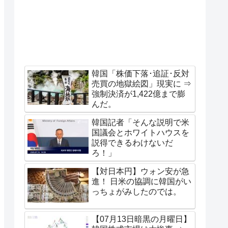
韓国「株価下落･追証･反対
売買の地獄絵図」現実に ⇒
強制決済が1,422億まで膨
んだ。
韓国記者「そんな説明で米
国議会とホワイトハウスを
説得できるわけないだ
ろ！」
【対日本円】ウォン安が急
進！ 日米の協調に韓国がい
っちょがみしたのでは。
【07月13日暗黒の月曜日】