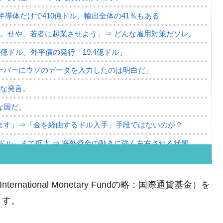
。半導体だけで410億ドル、輸出全体の41％もある
。せや、若者に起業させよう」⇒ どんな雇用対策だソレ。
79億ドル。外平債の発行「19.4億ドル」
ーバーにウソのデータを入力したのは明白だ」
薄な発言。
な国だ。
ます」⇒「金を経由するドル入手」手段ではないのか？
4億ドル」まで拡大 ⇒ 海外資金の動きに強く左右される状態
ない「50.5％」に上昇
れた ⇒ 国家が行った恐るべき株価操作であり、空前の国政
International Monetary Fundの略：国際通貨基金）を
ます。
議活動」