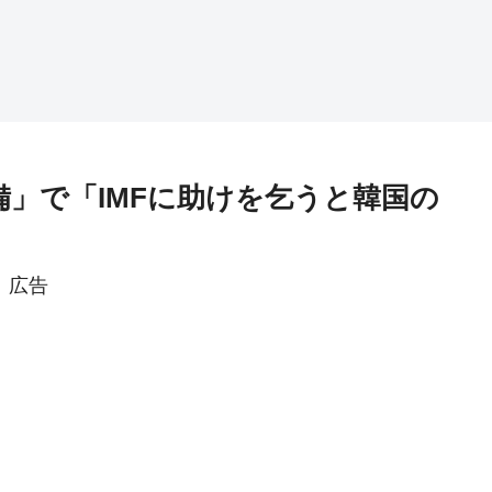
備」で「IMFに助けを乞うと韓国の
広告