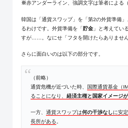
※
赤アンダーライン、強調文字は筆者による
日本の誇る海洋資源調査船『白嶺』は先進技
Fact1
夏の甲子園、優勝校を最も多く輩出している
Fact1
韓国は「通貨スワップ」を「第2の外貨準備
今話題の「楽天ライオンズ」とは？
Fact1
るわけです。外貨準備を「
貯金
」と考えてい
奇跡の毛色「白毛馬」とは？
すが……。なにせ「フタを開けたらありませ
Fact1
全て勝つといくら？ 競馬GI競走で勝利騎手
Fact1
さらに面白いのは以下の部分です。
平成仮面ライダーの意外すぎるモチーフとは
Fact1
発表から2日で大崩壊、鳴かず飛ばずに終わ
Fact1
（前略）
日本人マスターズ挑戦の歴史。松山以前に最
Fact1
通貨危機が近づいた時、
国際通貨基金（I
甲子園通算本塁打、最多の清原に次いで多く
Fact1
ることになり、
経済主権と国家イメージ
セレクトセールの高額取引馬が稼いだ金額と
Fact1
一方、
通貨スワップは
何の干渉なし
に安
長所がある
。