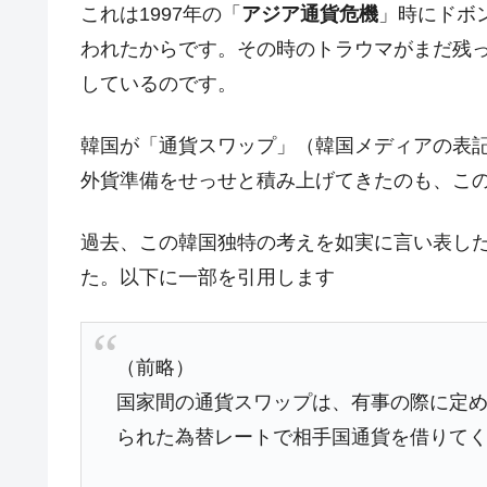
中国だけが鉄鋼輸出を異常増加させる 
これは1997年の「
アジア通貨危機
」時にドボ
『Money1』
われたからです。その時のトラウマがまだ残っ
韓国製造業「半導体絶好調」のウラで他
『Money1』
しているのです。
【米韓激突案件】韓国消費者院が『クーパ
『Money1』
韓国で猛暑。南東部では干ばつ
『Money1』
韓国が「通貨スワップ」（韓国メディアの表記
韓国型イージス搭載の次世代駆逐艦「KD
『Money1』
外貨準備をせっせと積み上げてきたのも、この
【対日本円】ウォン安が急進！ 日米
『Money1』
過去、この韓国独特の考えを如実に言い表した記
韓国政府『BYD』車への補助金を全廃 
『Money1』
た。以下に一部を引用します
1.9倍！
在韓米国大使スティールが着韓！⇒ 
『Money1』
ドを掲げる「在韓反米勢力」
（前略）
韓国政府「2035年までに18.4GW規
『Money1』
国家間の通貨スワップは、有事の際に定
JPモルガン「韓国レバレッジETFの
『Money1』
られた為替レートで相手国通貨を借りて
韓国『国民年金公団』株価暴落で200
『Money1』