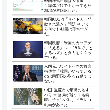
韓国株式市場は大惨事 ⇒
半導体だけで上がってきた
相場が逆回転した。
韓国KOSPI「サイドカー発
動され過ぎ」問題 ⇒ いく
ら何でも41回は落ちすぎ
だ。
韓国政府「米国のカツアゲ
に怯える」⇒ 「15％でまと
まるハズ」とタカをくくっ
ている。
米国元ホワイトハウス首席
補佐官「韓国がやっている
のは同盟国の取る行動では
ない」
中国･重慶市で驚愕の地す
べり ⇒ 当局が嘘つくも瞬
時にチョンバレ。ドラレコ
動画があった