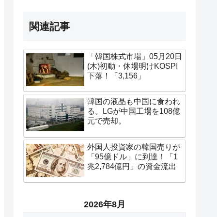
関連記事
「韓国株式市場」05月20日
(木)初動・休場明けKOSPI
下落！「3,156」
韓国の液晶も中国に食われ
る。LGが中国工場を108億
元で売却。
外国人投資家の韓国売りが
「95億ドル」に到達！「1
兆2,784億円」の資金流出
2026年8月