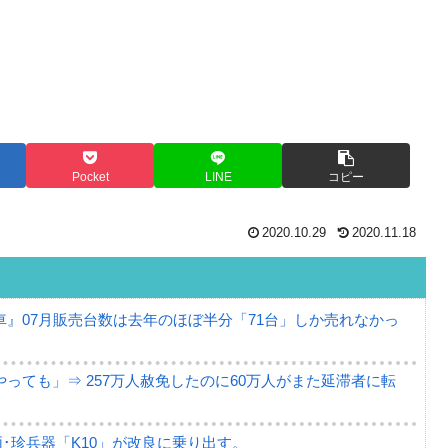
Pocket
LINE
コピー
2020.10.29
2020.11.18
』07月販売台数は去年のほぼ半分「71台」しか売れなかっ
っても」⇒ 257万人赦免したのに60万人がまた延滞者に転
･珍兵器「K10」が改良に乗り出す。