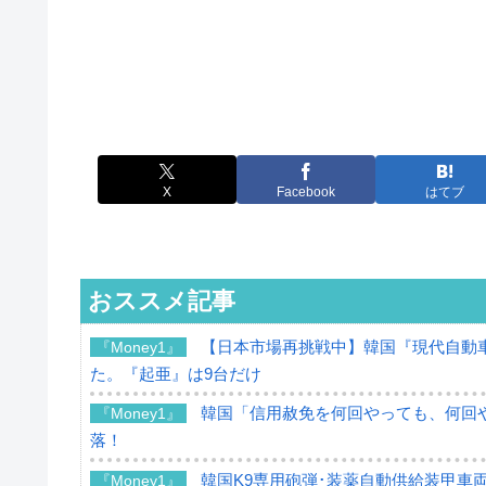
X
Facebook
はてブ
おススメ記事
【日本市場再挑戦中】韓国『現代自動車
『Money1』
た。『起亜』は9台だけ
韓国「信用赦免を何回やっても、何回や
『Money1』
落！
韓国K9専用砲弾･装薬自動供給装甲車両
『Money1』