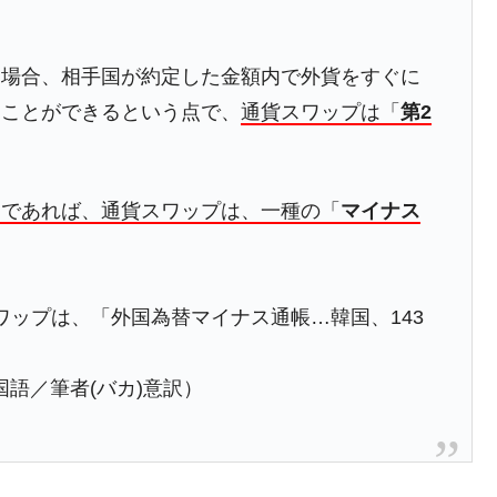
うキャンペーン」⇒ あの名物教授も登場！
さすぎ」では。
た場合、相手国が約定した金額内で外貨をすぐに
む。営業利益80.2％も減少
すことができるという点で、
通貨スワップは「
第2
ットにぶん殴る法案」提出！⇒ クーパン問題は合衆国企業に対
暴落に他人事のような発言。
」であれば、通貨スワップは、一種の「
マイナス
年2Qの業績「史上最高益」当期純利益は前年同期比13.4倍に。
危機 ⇒ 10.7兆では損が出るからできない。
貨スワップは、「外国為替マイナス通帳…韓国、143
月29日(水)もサイドカー・サーキットブレイカーの二段コンボ
国語／筆者(バカ)意訳）
産業の半分未満しか雇用を生まない
したのは政界の責任だ」
い結果に。