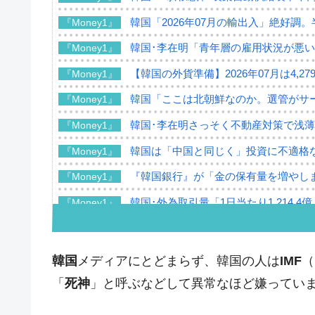
韓国「2026年07月の輸出入」絶好調
『Money1』
韓国･李在明「青年層の雇用状況が悪い
『Money1』
【韓国の外貨準備】2026年07月は4,2
『Money1』
韓国「ここは北朝鮮なのか。選管がサ
『Money1』
韓国･李在明さっそく不動産対策で浅
『Money1』
韓国は「中国と同じく」投資に不適格
『Money1』
『韓国銀行』が「金の保有量を増やし
『Money1』
韓国･外為取引量「1日当たり1,214.
『Money1』
韓国･帰ってきた李在明。李在明を支持し
『Money1』
韓国大統領府ボンクラ政策室長が告発さ
『Money1』
韓国
メディアにとどまらず、韓国の人は
IMF
（
壟断
「
死神
」と呼ぶなどして異常なほど嫌ってい
韓国･警察職員が「丸刈りになって抗
『Money1』